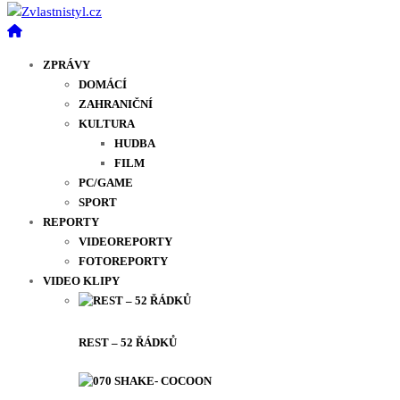
ZPRÁVY
DOMÁCÍ
ZAHRANIČNÍ
KULTURA
HUDBA
FILM
PC/GAME
SPORT
REPORTY
VIDEOREPORTY
FOTOREPORTY
VIDEO KLIPY
REST – 52 ŘÁDKŮ