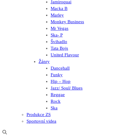
Jamiroquai
Macka B
Marley
Monkey Business
Mr Vegas
Ska- P
Švihadlo
Tata Bojs
United Flavour
Žánry
Dancehall
Funky
Hip – Hop
Jazz/ Soul/ Blues
Reggae
Rock
Ska
Produkce ZS
Sportovní videa