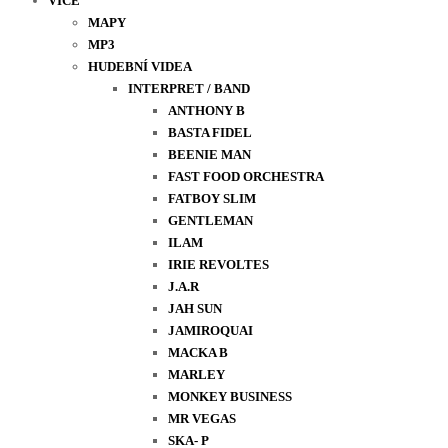
VÍCE
MAPY
MP3
HUDEBNÍ VIDEA
INTERPRET / BAND
ANTHONY B
BASTA FIDEL
BEENIE MAN
FAST FOOD ORCHESTRA
FATBOY SLIM
GENTLEMAN
ILAM
IRIE REVOLTES
J.A.R
JAH SUN
JAMIROQUAI
MACKA B
MARLEY
MONKEY BUSINESS
MR VEGAS
SKA- P