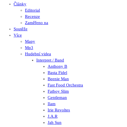
Články
Editorial
Recenze
Zaměřeno na
Soutěže
Více
Mapy
Mp3
Hudební videa
Interpret / Band
Anthony B
Basta Fidel
Beenie Man
Fast Food Orchestra
Fatboy Slim
Gentleman
Ilam
Irie Revoltes
J.A.R
Jah Sun