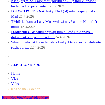
Kind (of) mind: Laky Mari pokřtili desku plnou vlídnosti i
hudebních experimentů...
20.7.2026
FOTO-REPORT: Křest desky Kind (of) mind kapely Laky
Mari
20.7.2026
Třebíčská kapela Laky Mari vydává nové album Kind (of)
mind.
18.5.2026
Producenti z Bionautu chystají film o Emě Destinnové i
dokument o kapele Lunetic...
24.4.2026
Silné příběhy, aktuální témata a knihy, které otevírají důležité
rozhovory...
22.4.2026
Trendi
ALBATROS MEDIA
Home
Více
Videa
070 Shake- Cocoon
Hip - Hop
Více
Videa
Video klipy