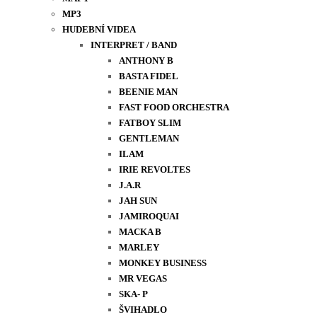
MP3
HUDEBNÍ VIDEA
INTERPRET / BAND
ANTHONY B
BASTA FIDEL
BEENIE MAN
FAST FOOD ORCHESTRA
FATBOY SLIM
GENTLEMAN
ILAM
IRIE REVOLTES
J.A.R
JAH SUN
JAMIROQUAI
MACKA B
MARLEY
MONKEY BUSINESS
MR VEGAS
SKA- P
ŠVIHADLO