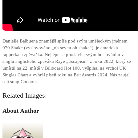
Danielle Balbuena známější spíše pod svým uměleckým jménem
070 Shake (vyslovováno „oh seven oh shake“), je americká
rapperka a zpěvačka. Nejlépe se proslavila svým hostováním v
singlu anglického zpěváka Raye „Escapism“ z roku 2022, který se
umístil na 22. místě v Billboard Hot 100, vyšplhal na vrchol UK
Singles Chart a vyhrál píseň roku na Brit Awards 2024. Nás zaujal
sejí song Cocoon.
Related Images:
About Author