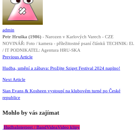
admin
Petr Hruška (1986)
- Narozen v Karlových Varech - CZE
NOVINÁŘ: Foto / kamera - příležitostné psaní článků TECHNIK: El.
/ IT PODNIKATEL: Agentura HRU-SKA
Navigace
Previous Article
pro
Hudba, umění a zábava: Prožijte Sziget Festival 2024 naplno!
příspěvek
Next Article
Sian Evans & Kosheen vystoupí na klubovém turné po České
republice
Mohlo by vás zajímat
Hudba
Interpret / Band
Videa
Video klipy