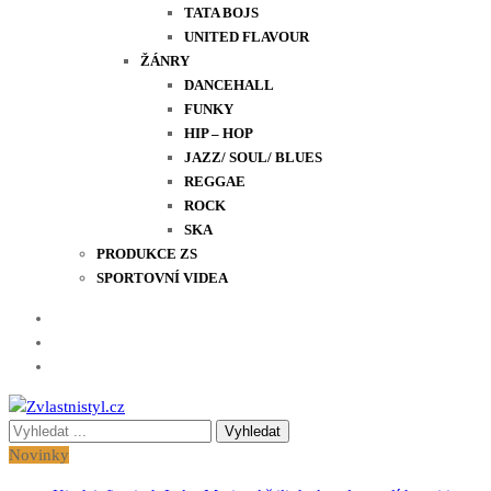
TATA BOJS
UNITED FLAVOUR
ŽÁNRY
DANCEHALL
FUNKY
HIP – HOP
JAZZ/ SOUL/ BLUES
REGGAE
ROCK
SKA
PRODUKCE ZS
SPORTOVNÍ VIDEA
Vyhledávání
Zvlastnistyl.cz
Pramen kultury, zábavy a životního stylu
pro:
Novinky