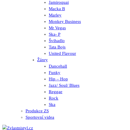
Jamiroquai
Macka B
Marley
Monkey Business
Mr Vegas
Ska- P
Švihadlo
Tata Bojs
United Flavour
Žánry
Dancehall
Funky
Hip – Hop
Jazz/ Soul/ Blues
Reggae
Rock
Ska
Produkce ZS
Sportovní videa