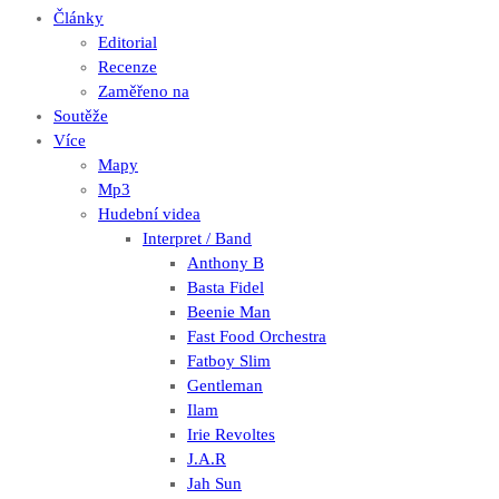
Články
Editorial
Recenze
Zaměřeno na
Soutěže
Více
Mapy
Mp3
Hudební videa
Interpret / Band
Anthony B
Basta Fidel
Beenie Man
Fast Food Orchestra
Fatboy Slim
Gentleman
Ilam
Irie Revoltes
J.A.R
Jah Sun