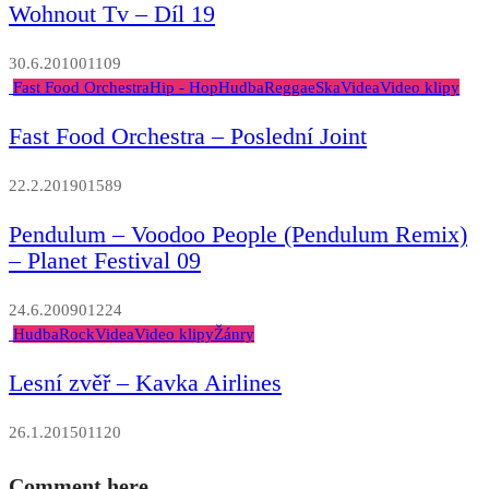
Wohnout Tv – Díl 19
30.6.2010
0
1109
Fast Food Orchestra
Hip - Hop
Hudba
Reggae
Ska
Videa
Video klipy
Fast Food Orchestra – Poslední Joint
22.2.2019
0
1589
Pendulum – Voodoo People (Pendulum Remix)
– Planet Festival 09
24.6.2009
0
1224
Hudba
Rock
Videa
Video klipy
Žánry
Lesní zvěř – Kavka Airlines
26.1.2015
0
1120
Comment here