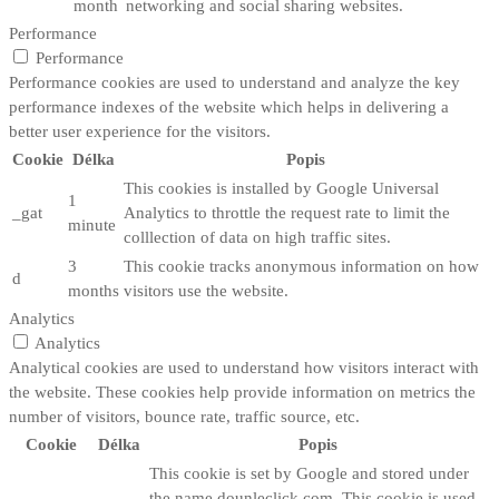
month
networking and social sharing websites.
Performance
Performance
Performance cookies are used to understand and analyze the key
performance indexes of the website which helps in delivering a
better user experience for the visitors.
Cookie
Délka
Popis
This cookies is installed by Google Universal
1
_gat
Analytics to throttle the request rate to limit the
minute
colllection of data on high traffic sites.
3
This cookie tracks anonymous information on how
d
months
visitors use the website.
Analytics
Analytics
Analytical cookies are used to understand how visitors interact with
the website. These cookies help provide information on metrics the
number of visitors, bounce rate, traffic source, etc.
Cookie
Délka
Popis
This cookie is set by Google and stored under
the name dounleclick.com. This cookie is used