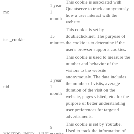
This cookie is associated with
1 year
Quantserve to track anonymously
mc
1
how a user interact with the
month
website.
This cookie is set by
15
doubleclick.net. The purpose of
test_cookie
minutes
the cookie is to determine if the
user's browser supports cookies.
This cookie is used to measure the
number and behavior of the
visitors to the website
anonymously. The data includes
1 year
the number of visits, average
uid
1
duration of the visit on the
month
website, pages visited, etc. for the
purpose of better understanding
user preferences for targeted
advertisments.
This cookie is set by Youtube.
5
Used to track the information of
VISITOR_INFO1_LIVE
months