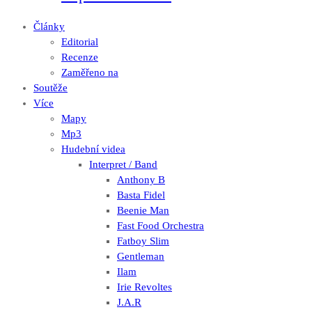
Články
Editorial
Recenze
Zaměřeno na
Soutěže
Více
Mapy
Mp3
Hudební videa
Interpret / Band
Anthony B
Basta Fidel
Beenie Man
Fast Food Orchestra
Fatboy Slim
Gentleman
Ilam
Irie Revoltes
J.A.R