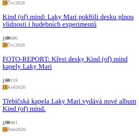
20
Čvc
2026
Kind (of) mind: Laky Mari pokřtili desku plnou
vlídnosti i hudebních experimentů
1
686
20
Čvc
2026
FOTO-REPORT: Křest desky Kind (of) mind
kapely Laky Mari
1
219
18
Kvě
2026
Třebíčská kapela Laky Mari vydává nové album
Kind (of) mind.
1
481
24
Dub
2026