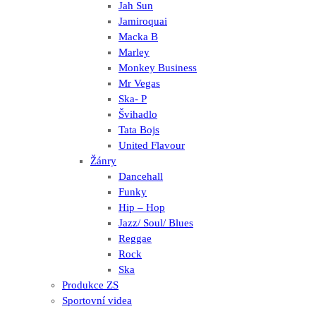
Jah Sun
Jamiroquai
Macka B
Marley
Monkey Business
Mr Vegas
Ska- P
Švihadlo
Tata Bojs
United Flavour
Žánry
Dancehall
Funky
Hip – Hop
Jazz/ Soul/ Blues
Reggae
Rock
Ska
Produkce ZS
Sportovní videa