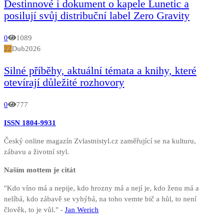
Destinnové i dokument o kapele Lunetic a
posilují svůj distribuční label Zero Gravity
0
1089
22
Dub
2026
Silné příběhy, aktuální témata a knihy, které
otevírají důležité rozhovory
0
777
ISSN 1804-9931
Český online magazín Zvlastnistyl.cz zaměřující se na kulturu,
zábavu a životní styl.
Naším mottem je citát
"Kdo víno má a nepije, kdo hrozny má a nejí je, kdo ženu má a
nelíbá, kdo zábavě se vyhýbá, na toho vemte bič a hůl, to není
člověk, to je vůl." -
Jan Werich