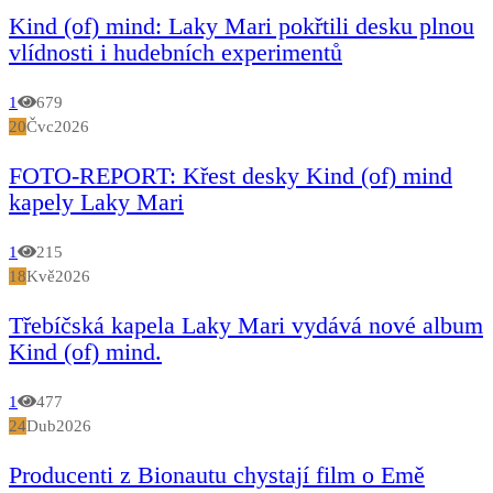
Kind (of) mind: Laky Mari pokřtili desku plnou
vlídnosti i hudebních experimentů
1
679
20
Čvc
2026
FOTO-REPORT: Křest desky Kind (of) mind
kapely Laky Mari
1
215
18
Kvě
2026
Třebíčská kapela Laky Mari vydává nové album
Kind (of) mind.
1
477
24
Dub
2026
Producenti z Bionautu chystají film o Emě