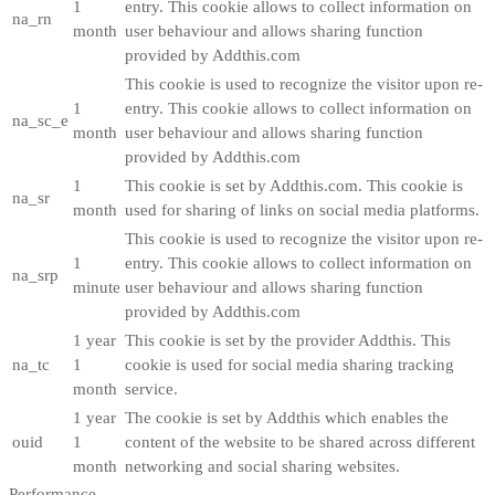
1
entry. This cookie allows to collect information on
na_rn
month
user behaviour and allows sharing function
provided by Addthis.com
This cookie is used to recognize the visitor upon re-
1
entry. This cookie allows to collect information on
na_sc_e
month
user behaviour and allows sharing function
provided by Addthis.com
1
This cookie is set by Addthis.com. This cookie is
na_sr
month
used for sharing of links on social media platforms.
This cookie is used to recognize the visitor upon re-
1
entry. This cookie allows to collect information on
na_srp
minute
user behaviour and allows sharing function
provided by Addthis.com
1 year
This cookie is set by the provider Addthis. This
na_tc
1
cookie is used for social media sharing tracking
month
service.
1 year
The cookie is set by Addthis which enables the
ouid
1
content of the website to be shared across different
month
networking and social sharing websites.
Performance