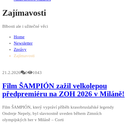
Zajímavosti
Blbosti ale i užitečné věci
Home
Newsletter
Zprávy
Zajímavosti
21.2.2026
0
1043
Film ŠAMPIÓN zažil velkolepou
předpremiéru na ZOH 2026 v Miláně!
Film ŠAMPIÓN, který vypráví příběh krasobruslařské legendy
Ondreje Nepely, byl slavnostně uveden během Zimních
olympijských her v Miláně – Corti