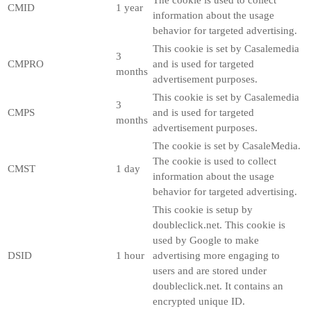
The cookie is used to collect
CMID
1 year
information about the usage
behavior for targeted advertising.
This cookie is set by Casalemedia
3
CMPRO
and is used for targeted
months
advertisement purposes.
This cookie is set by Casalemedia
3
CMPS
and is used for targeted
months
advertisement purposes.
The cookie is set by CasaleMedia.
The cookie is used to collect
CMST
1 day
information about the usage
behavior for targeted advertising.
This cookie is setup by
doubleclick.net. This cookie is
used by Google to make
DSID
1 hour
advertising more engaging to
users and are stored under
doubleclick.net. It contains an
encrypted unique ID.