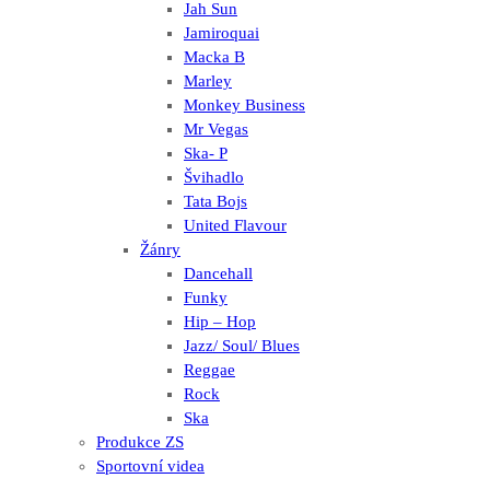
Jah Sun
Jamiroquai
Macka B
Marley
Monkey Business
Mr Vegas
Ska- P
Švihadlo
Tata Bojs
United Flavour
Žánry
Dancehall
Funky
Hip – Hop
Jazz/ Soul/ Blues
Reggae
Rock
Ska
Produkce ZS
Sportovní videa