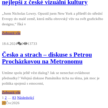
nejlepší z české vizuální kultury
„Jsem Nicholas Lowry. Opustil jsem New York a přiletěl do střední
Evropy do malé země, která měla obrovský vliv na svět grafického
designu,“ říká v
Zobrazit vše
18.6.2024
0
13733
Česko a strach – diskuse s Petrou
Procházkovou na Metronomu
Umíme spolu ještě vést dialog? Jak se nenechat ovládnout
předsudky? Veřejná diskuse Památníku ticha na téma, jak moc je
politika spojená s emocemi,
Zobrazit vše
Stránkování
1
2
…
83
Následující
20
Čvc
2026
příspěvků