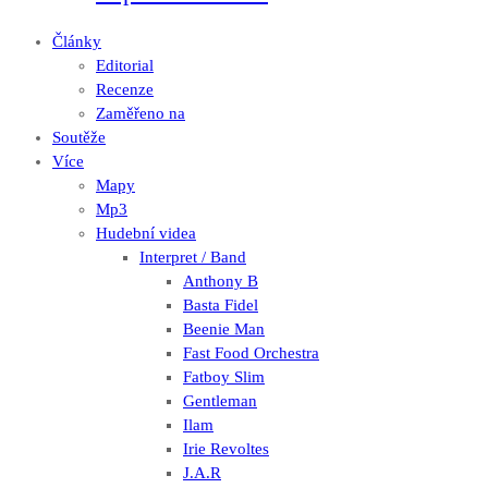
Články
Editorial
Recenze
Zaměřeno na
Soutěže
Více
Mapy
Mp3
Hudební videa
Interpret / Band
Anthony B
Basta Fidel
Beenie Man
Fast Food Orchestra
Fatboy Slim
Gentleman
Ilam
Irie Revoltes
J.A.R