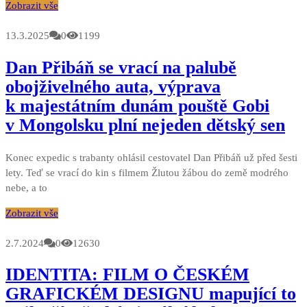
Zobrazit vše
13.3.2025
0
1199
Dan Přibáň se vrací na palubě
obojživelného auta, výprava
k majestátním dunám pouště Gobi
v Mongolsku plní nejeden dětský sen
Konec expedic s trabanty ohlásil cestovatel Dan Přibáň už před šesti
lety. Teď se vrací do kin s filmem Žlutou žábou do země modrého
nebe, a to
Zobrazit vše
2.7.2024
0
12630
IDENTITA: FILM O ČESKÉM
GRAFICKÉM DESIGNU mapující to