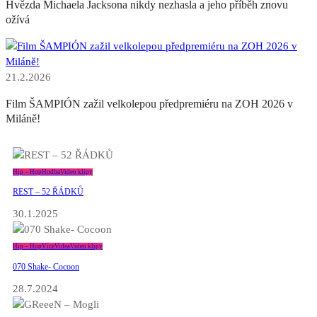
Hvězda Michaela Jacksona nikdy nezhasla a jeho příběh znovu
ožívá
21.2.2026
Film ŠAMPIÓN zažil velkolepou předpremiéru na ZOH 2026 v
Miláně!
Hip – Hop
Hudba
Video klipy
REST – 52 ŘÁDKŮ
30.1.2025
Hip – Hop
Více
Videa
Video klipy
070 Shake- Cocoon
28.7.2024