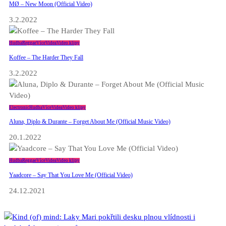
MØ – New Moon (Official Video)
3.2.2022
Hudba
Reggae
Více
Videa
Video klipy
Koffee – The Harder They Fall
3.2.2022
Electronic
Hudba
Více
Videa
Video klipy
Aluna, Diplo & Durante – Forget About Me (Official Music Video)
20.1.2022
Hudba
Reggae
Více
Videa
Video klipy
Yaadcore – Say That You Love Me (Official Video)
24.12.2021