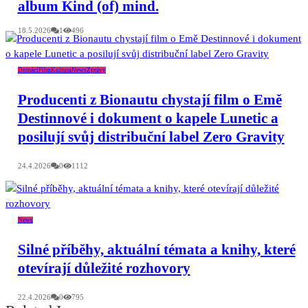
album Kind (of) mind.
18.5.2026
1
496
Domácí
Film
Kultura
News
Zprávy
Producenti z Bionautu chystají film o Emě
Destinnové i dokument o kapele Lunetic a
posilují svůj distribuční label Zero Gravity
24.4.2026
0
1112
News
Silné příběhy, aktuální témata a knihy, které
otevírají důležité rozhovory
22.4.2026
0
795