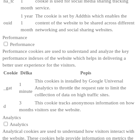
na_tc
1
cookie is used for social media sharing tracking
month
service.
1 year
The cookie is set by Addthis which enables the
ouid
1
content of the website to be shared across different
month
networking and social sharing websites.
Performance
Performance
Performance cookies are used to understand and analyze the key
performance indexes of the website which helps in delivering a
better user experience for the visitors.
Cookie
Délka
Popis
This cookies is installed by Google Universal
1
_gat
Analytics to throttle the request rate to limit the
minute
colllection of data on high traffic sites.
3
This cookie tracks anonymous information on how
d
months
visitors use the website.
Analytics
Analytics
Analytical cookies are used to understand how visitors interact with
the website. These cookies help provide information on metrics the