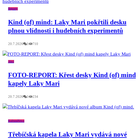
Reporty
Kind (of) mind: Laky Mari pokřtili desku
plnou vlídnosti i hudebních experimentů
20.7.2026
1
710
Akcí
FOTO-REPORT: Křest desky Kind (of) mind
kapely Laky Mari
20.7.2026
1
234
Kultura
News
Třebíčská kapela Laky Mari vydává nové