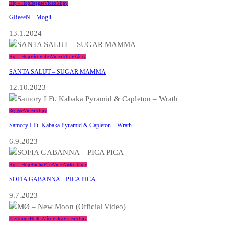
Hip – Hop
Reggae
Video klipy
GReeeN – Mogli
13.1.2024
Hip – Hop
Více
Videa
Video klipy
Žánry
SANTA SALUT – SUGAR MAMMA
12.10.2023
Reggae
Video klipy
Samory I Ft. Kabaka Pyramid & Capleton – Wrath
6.9.2023
Hip – Hop
Hudba
Více
Videa
Video klipy
SOFIA GABANNA – PICA PICA
9.7.2023
Electronic
Hudba
Více
Videa
Video klipy