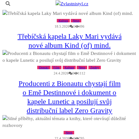
Kultura
News
18.5.2026
1
496
Třebíčská kapela Laky Mari vydává
nové album Kind (of) mind.
Domácí
Film
Kultura
News
Zprávy
24.4.2026
0
1112
Producenti z Bionautu chystají film
o Emě Destinnové i dokument o
kapele Lunetic a posilují svůj
distribuční label Zero Gravity
News
22.4.2026
0
795