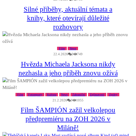
Silné příběhy, aktuální témata a
knihy, které otevírají důležité
rozhovory
Film
News
22.4.2026
0
749
Hvězda Michaela Jacksona nikdy
nezhasla a jeho příběh znovu ožívá
Film
Fotoreporty
Kultura
News
Zahraniční
Zajímavosti
Zprávy
21.2.2026
0
1055
Film ŠAMPIÓN zažil velkolepou
předpremiéru na ZOH 2026 v
Miláně!