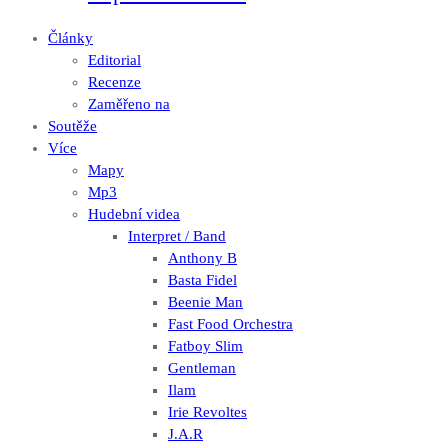
Články
Editorial
Recenze
Zaměřeno na
Soutěže
Více
Mapy
Mp3
Hudební videa
Interpret / Band
Anthony B
Basta Fidel
Beenie Man
Fast Food Orchestra
Fatboy Slim
Gentleman
Ilam
Irie Revoltes
J.A.R