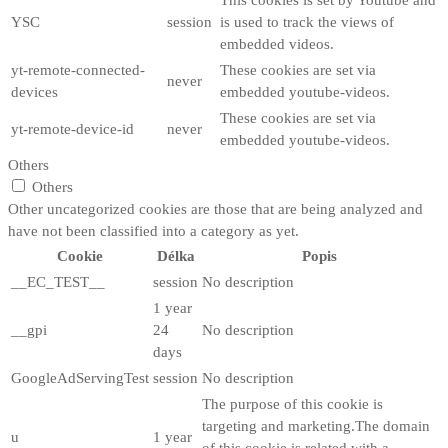
YSC
session
is used to track the views of
embedded videos.
yt-remote-connected-
These cookies are set via
never
devices
embedded youtube-videos.
These cookies are set via
yt-remote-device-id
never
embedded youtube-videos.
Others
Others
Other uncategorized cookies are those that are being analyzed and
have not been classified into a category as yet.
Cookie
Délka
Popis
__EC_TEST__
session
No description
1 year
__gpi
24
No description
days
GoogleAdServingTest
session
No description
The purpose of this cookie is
targeting and marketing.The domain
u
1 year
of this cookie is related with a