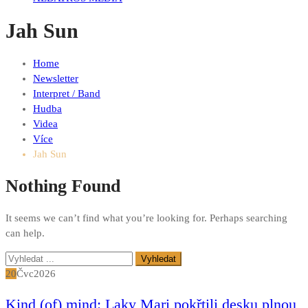
Jah Sun
Home
Newsletter
Interpret / Band
Hudba
Videa
Více
Jah Sun
Nothing Found
It seems we can’t find what you’re looking for. Perhaps searching
can help.
Vyhledávání
pro:
20
Čvc
2026
Kind (of) mind: Laky Mari pokřtili desku plnou