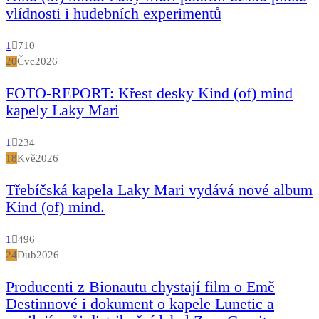
vlídnosti i hudebních experimentů
1
710
20
Čvc
2026
FOTO-REPORT: Křest desky Kind (of) mind
kapely Laky Mari
1
234
18
Kvě
2026
Třebíčská kapela Laky Mari vydává nové album
Kind (of) mind.
1
496
24
Dub
2026
Producenti z Bionautu chystají film o Emě
Destinnové i dokument o kapele Lunetic a