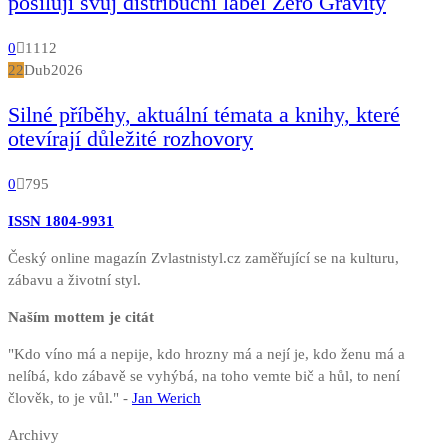
posilují svůj distribuční label Zero Gravity
0
1112
22
Dub
2026
Silné příběhy, aktuální témata a knihy, které
otevírají důležité rozhovory
0
795
ISSN 1804-9931
Český online magazín Zvlastnistyl.cz zaměřující se na kulturu,
zábavu a životní styl.
Naším mottem je citát
"Kdo víno má a nepije, kdo hrozny má a nejí je, kdo ženu má a
nelíbá, kdo zábavě se vyhýbá, na toho vemte bič a hůl, to není
člověk, to je vůl." -
Jan Werich
Archivy