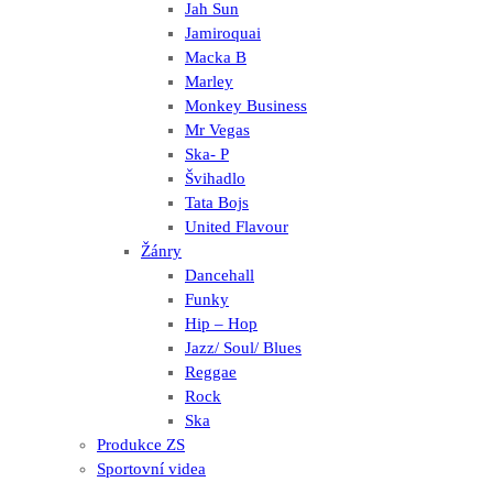
Jah Sun
Jamiroquai
Macka B
Marley
Monkey Business
Mr Vegas
Ska- P
Švihadlo
Tata Bojs
United Flavour
Žánry
Dancehall
Funky
Hip – Hop
Jazz/ Soul/ Blues
Reggae
Rock
Ska
Produkce ZS
Sportovní videa