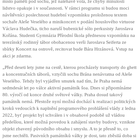
místo paměti pod sochu, jež naléhavě volá, že chyby minulosti
lidstvo opakuje i v současnosti. V rámci programu si budou moci
návštěvníci poslechnout hudební vzpomínku proloženou textem
sochaře Aleše Veselého a minikoncert v podání houslového virtuose
Václava Hudečka, ticho naruší bubenické sólo perkusisty Jaroslava
Kořána. Studenti Gymnázia Přírodní škola přednesou vzpomínku na
terezínský rodinný tábor obohacenou verši Jaroslava Seiferta ze
sbírky Koncert na ostrově, recitovat bude Bára Hrzánová. Vstup na
akci je zdarma.
„Před deseti lety jsme na cestě, kterou procházely transporty do ghett
a koncentračních táborů, vztyčili sochu Brána nenávratna od Aleše
Veselého. Tehdy byl vyjádřen smutek nad tím, že Praha nemá
sedmdesát let po válce aktivní památník šoa. Dnes si připomínáme
80. výročí od konce druhé světové války. Praha dosud takový
památník nemá. Přestože nyní možná dochází k realizaci politických
kroků vedoucích k naplnění programového prohlášení vlády z ledna
2022, byť projekt byl schválen i v obsahové podobě už vládou
předešlou, které možná povedou k zahájení stavby budovy, vznikne
objekt zbavený původního obsahu i smyslu. A to je přesně to, co
jsme nechtěli. Pasivních památníků války je dost, tato zběsilá doba si