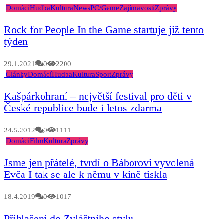
Domácí
Hudba
Kultura
News
PC/Game
Zajímavosti
Zprávy
Rock for People In the Game startuje již tento
týden
29.1.2021
0
2200
Články
Domácí
Hudba
Kultura
Sport
Zprávy
Kašpárkohraní – největší festival pro děti v
České republice bude i letos zdarma
24.5.2012
0
1111
Domácí
Film
Kultura
Zprávy
Jsme jen přátelé, tvrdí o Báborovi vyvolená
Evča I tak se ale k němu v kině tiskla
18.4.2019
0
1017
Přihlašení do Zvláštního stylu