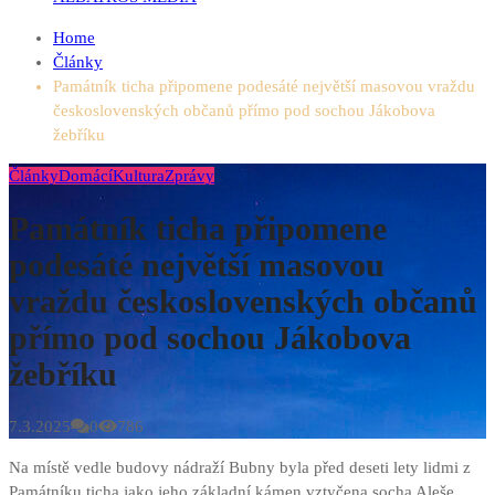
Home
Články
Památník ticha připomene podesáté největší masovou vraždu
československých občanů přímo pod sochou Jákobova
žebříku
Články
Domácí
Kultura
Zprávy
Památník ticha připomene
podesáté největší masovou
vraždu československých občanů
přímo pod sochou Jákobova
žebříku
7.3.2025
0
786
Na místě vedle budovy nádraží Bubny byla před deseti lety lidmi z
Památníku ticha jako jeho základní kámen vztyčena socha Aleše