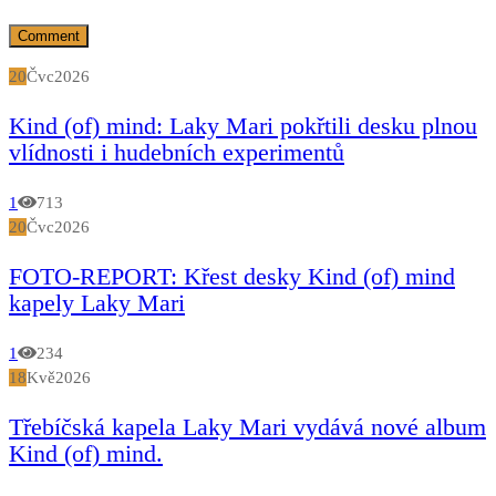
20
Čvc
2026
Kind (of) mind: Laky Mari pokřtili desku plnou
vlídnosti i hudebních experimentů
1
713
20
Čvc
2026
FOTO-REPORT: Křest desky Kind (of) mind
kapely Laky Mari
1
234
18
Kvě
2026
Třebíčská kapela Laky Mari vydává nové album
Kind (of) mind.