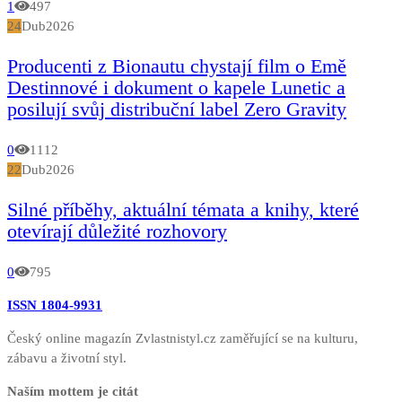
1
497
24
Dub
2026
Producenti z Bionautu chystají film o Emě
Destinnové i dokument o kapele Lunetic a
posilují svůj distribuční label Zero Gravity
0
1112
22
Dub
2026
Silné příběhy, aktuální témata a knihy, které
otevírají důležité rozhovory
0
795
ISSN 1804-9931
Český online magazín Zvlastnistyl.cz zaměřující se na kulturu,
zábavu a životní styl.
Naším mottem je citát