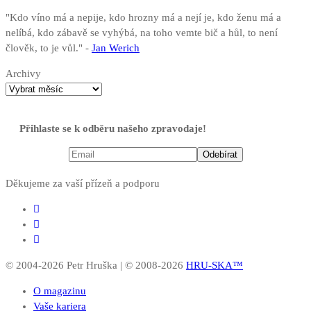
"Kdo víno má a nepije, kdo hrozny má a nejí je, kdo ženu má a
nelíbá, kdo zábavě se vyhýbá, na toho vemte bič a hůl, to není
člověk, to je vůl." -
Jan Werich
Archivy
Přihlaste se k odběru našeho zpravodaje!
Děkujeme za vaší přízeň a podporu
© 2004-2026 Petr Hruška | © 2008-2026
HRU-SKA™
O magazinu
Vaše kariera