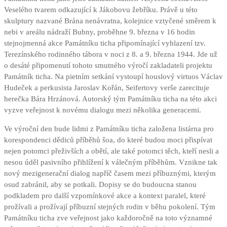
Veselého tvarem odkazující k Jákobovu žebříku. Právě u této
skulptury nazvané Brána nenávratna, kolejnice vztyčené směrem k
nebi v areálu nádraží Bubny, proběhne 9. března v 16 hodin
stejnojmenná akce Památníku ticha připomínající vyhlazení tzv.
Terezínského rodinného tábora v noci z 8. a 9. března 1944. Jde už
o desáté připomenutí tohoto smutného výročí zakladateli projektu
Památník ticha. Na pietním setkání vystoupí houslový virtuos Václav
Hudeček a perkusista Jaroslav Kořán, Seifertovy verše zarecituje
herečka Bára Hrzánová. Autorský tým Památníku ticha na této akci
vyzve veřejnost k novému dialogu mezi několika generacemi.
Ve výroční den bude lidmi z Památníku ticha založena listárna pro
korespondenci dědiců příběhů šoa, do které budou moci přispívat
nejen potomci přeživších a obětí, ale také potomci těch, kteří nesli a
nesou úděl pasivního přihlížení k válečným příběhům. Vznikne tak
nový mezigenerační dialog napříč časem mezi příbuznými, kterým
osud zabránil, aby se potkali. Dopisy se do budoucna stanou
podkladem pro další vzpomínkové akce a kontext paralel, které
prožívali a prožívají příbuzní stejných rodin v běhu pokolení. Tým
Památníku ticha zve veřejnost jako každoročně na toto významné