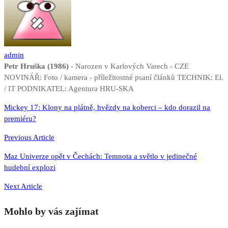
admin
Petr Hruška (1986)
- Narozen v Karlových Varech - CZE
NOVINÁŘ: Foto / kamera - příležitostné psaní článků TECHNIK: El.
/ IT PODNIKATEL: Agentura HRU-SKA
Navigace
Mickey 17: Klony na plátně, hvězdy na koberci – kdo dorazil na
premiéru?
pro
příspěvek
Previous Article
Maz Univerze opět v Čechách: Temnota a světlo v jedinečné
hudební explozi
Next Article
Mohlo by vás zajímat