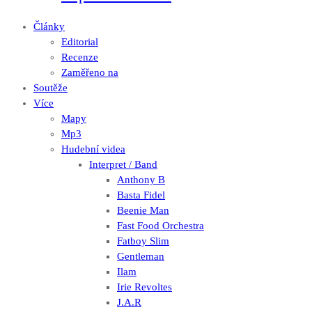
Články
Editorial
Recenze
Zaměřeno na
Soutěže
Více
Mapy
Mp3
Hudební videa
Interpret / Band
Anthony B
Basta Fidel
Beenie Man
Fast Food Orchestra
Fatboy Slim
Gentleman
Ilam
Irie Revoltes
J.A.R