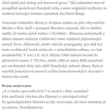
žádá úplně jiný dialog než betonová gesta,“ říká zakladatel obecně
prospěšné společnosti Památník ticha a autor originální myšlenky na
moderní koncepci instituce památník šoa Pavel Štingl.
Genocida rodinného tábora je dvojitou zradou na jeho obyvatelích.
Mnoho z těch, kteří v postupné likvidaci zahynuli, žili ve falešné
naději, že budou jejich rodiny v Osvětimi – Birkenau pohromadě a
dětem zůstane možnost vzdělávání velmi vzdáleně připomínající
minulý život. Alibistický záměr válečné propagandy, pro nějž byl
tento osvětimský barák udržován v mimořádném režimu, se však
neuskutečnil. V noci z 8. na 9. března 1944 nahnali nacisté do
plynových komor 3 792 žen, mužů i dětí ze sekce BIIb (označení
pro osvětimský blok, kde sídlil Terezínský rodinný tábor). Byla to
největší jednorázová masová vražda československých obyvatel v
historii této země.
Brána nenávratna
„A co bedra spravedlivých? I ti zmizeli s těmi ostatními?
Kde spočinula všechna tíha šílenství a vykolejení světa?
Po apokalyptickém šílenství se síly vyrovnaly, ale nové memento je
na obzoru. Nesnášenlivost,