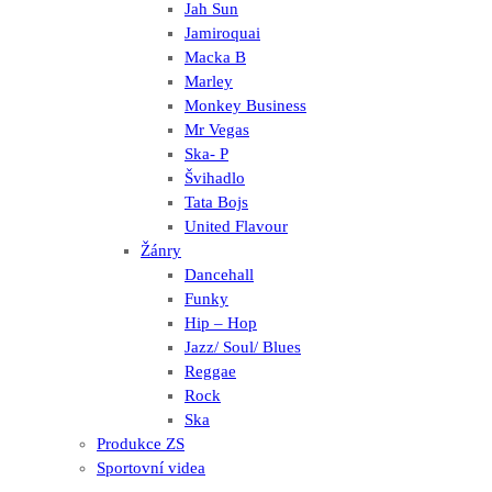
Jah Sun
Jamiroquai
Macka B
Marley
Monkey Business
Mr Vegas
Ska- P
Švihadlo
Tata Bojs
United Flavour
Žánry
Dancehall
Funky
Hip – Hop
Jazz/ Soul/ Blues
Reggae
Rock
Ska
Produkce ZS
Sportovní videa