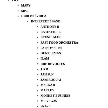
VÍCE
MAPY
MP3
HUDEBNÍ VIDEA
INTERPRET / BAND
ANTHONY B
BASTA FIDEL
BEENIE MAN
FAST FOOD ORCHESTRA
FATBOY SLIM
GENTLEMAN
ILAM
IRIE REVOLTES
J.A.R
JAH SUN
JAMIROQUAI
MACKA B
MARLEY
MONKEY BUSINESS
MR VEGAS
SKA- P