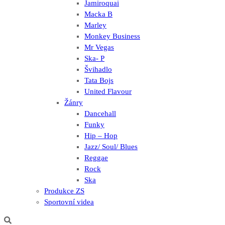
Jamiroquai
Macka B
Marley
Monkey Business
Mr Vegas
Ska- P
Švihadlo
Tata Bojs
United Flavour
Žánry
Dancehall
Funky
Hip – Hop
Jazz/ Soul/ Blues
Reggae
Rock
Ska
Produkce ZS
Sportovní videa