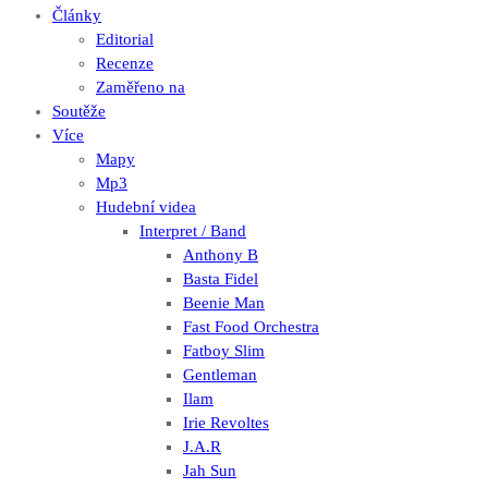
Články
Editorial
Recenze
Zaměřeno na
Soutěže
Více
Mapy
Mp3
Hudební videa
Interpret / Band
Anthony B
Basta Fidel
Beenie Man
Fast Food Orchestra
Fatboy Slim
Gentleman
Ilam
Irie Revoltes
J.A.R
Jah Sun