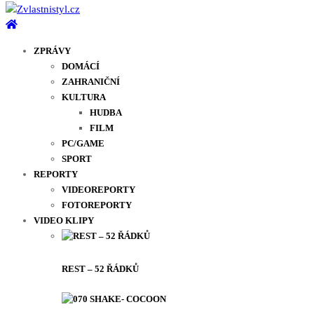
ZPRÁVY
DOMÁCÍ
ZAHRANIČNÍ
KULTURA
HUDBA
FILM
PC/GAME
SPORT
REPORTY
VIDEOREPORTY
FOTOREPORTY
VIDEO KLIPY
REST – 52 ŘÁDKŮ