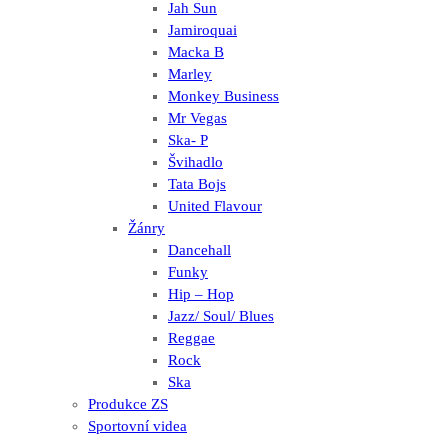
Jah Sun
Jamiroquai
Macka B
Marley
Monkey Business
Mr Vegas
Ska- P
Švihadlo
Tata Bojs
United Flavour
Žánry
Dancehall
Funky
Hip – Hop
Jazz/ Soul/ Blues
Reggae
Rock
Ska
Produkce ZS
Sportovní videa