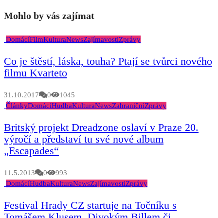
Mohlo by vás zajímat
Domácí
Film
Kultura
News
Zajímavosti
Zprávy
Co je štěstí, láska, touha? Ptají se tvůrci nového
filmu Kvarteto
31.10.2017
0
1045
Články
Domácí
Hudba
Kultura
News
Zahraniční
Zprávy
Britský projekt Dreadzone oslaví v Praze 20.
výročí a představí tu své nové album
„Escapades“
11.5.2013
0
993
Domácí
Hudba
Kultura
News
Zajímavosti
Zprávy
Festival Hrady CZ startuje na Točníku s
Tomášem Klusem, Divokým Billem či