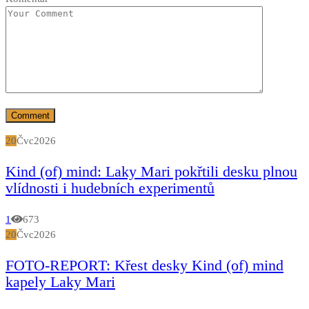
20
Čvc
2026
Kind (of) mind: Laky Mari pokřtili desku plnou
vlídnosti i hudebních experimentů
1
673
20
Čvc
2026
FOTO-REPORT: Křest desky Kind (of) mind
kapely Laky Mari