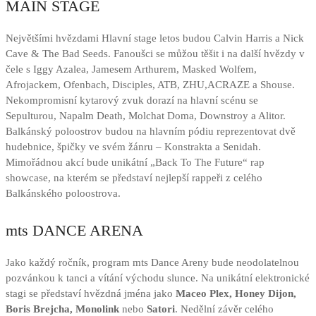
MAIN STAGE
Největšími hvězdami Hlavní stage letos budou Calvin Harris a Nick
Cave & The Bad Seeds. Fanoušci se můžou těšit i na další hvězdy v
čele s Iggy Azalea, Jamesem Arthurem, Masked Wolfem,
Afrojackem, Ofenbach, Disciples, ATB, ZHU,ACRAZE a Shouse.
Nekompromisní kytarový zvuk dorazí na hlavní scénu se
Sepulturou, Napalm Death, Molchat Doma, Downstroy a Alitor.
Balkánský poloostrov budou na hlavním pódiu reprezentovat dvě
hudebnice, špičky ve svém žánru – Konstrakta a Senidah.
Mimořádnou akcí bude unikátní „Back To The Future“ rap
showcase, na kterém se představí nejlepší rappeři z celého
Balkánského poloostrova.
mts DANCE ARENA
Jako každý ročník, program mts Dance Areny bude neodolatelnou
pozvánkou k tanci a vítání východu slunce. Na unikátní elektronické
stagi se představí hvězdná jména jako
Maceo Plex, Honey Dijon,
Boris Brejcha, Monolink
nebo
Satori
. Nedělní závěr celého