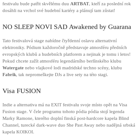
festivalu bude patřit skvělému duu
ARTBAT
, kteří za poslední rok
dosáhli na vrchol své hudební kariéry a plánují tam zůstat!
NO SLEEP NOVI SAD Awakened by Guarana
Tato festivalová stage nabídne čtyřdenní oslavu alternativní
elektroniky. Pódium každoročně představuje atmosféru předních
evropských klubů a hudebních platforem a nejinak je tomu i letos!
Pokud chcete zažít atmosféru legendárního berlínského klubu
Watergate
nebo vlajkové lodi madridské techno scény, klubu
Fabrik
, tak nepromeškejte DJs a live sety na této stagi.
Visa FUSION
Indie a alternativa má na EXIT festivalu svoje místo opět na Visa
Fusion stage. V čele programu tohoto pódia pódia stojí legenda
Marky Ramone, kterého doplní finská post-hardcore kapela Blind
Channel, turecké dark-wave duo She Past Away nebo nadějná srbská
kapela KOIKOI.