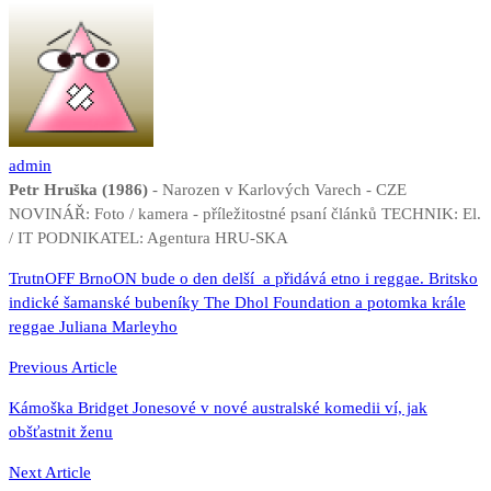
admin
Petr Hruška (1986)
- Narozen v Karlových Varech - CZE
NOVINÁŘ: Foto / kamera - příležitostné psaní článků TECHNIK: El.
/ IT PODNIKATEL: Agentura HRU-SKA
Navigace
TrutnOFF BrnoON bude o den delší a přidává etno i reggae. Britsko
indické šamanské bubeníky The Dhol Foundation a potomka krále
pro
reggae Juliana Marleyho
příspěvek
Previous Article
Kámoška Bridget Jonesové v nové australské komedii ví, jak
obšťastnit ženu
Next Article