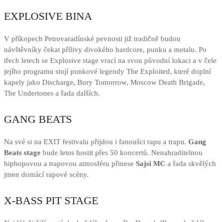
EXPLOSIVE BINA
V příkopech Petrovaradínské pevnosti již tradičně budou
návštěvníky čekat přílivy divokého hardcore, punku a metalu. Po
třech letech se Explosive stage vrací na svou původní lokaci a v čele
jejího programu stojí punkové legendy The Exploited, které doplní
kapely jako Discharge, Bury Tomorrow, Moscow Death Brigade,
The Undertones a řada dalších.
GANG BEATS
Na své si na EXIT festivalu přijdou i fanoušci rapu a trapu.
Gang
Beats stage
bude letos hostit přes 50 koncertů. Nenahraditelnou
hiphopovou a trapovou atmosféru přinese
Sajsi MC
a řada skvělých
jmen domácí rapové scény.
X-BASS PIT STAGE