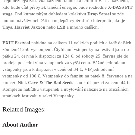
Nejdůležitější zastávka každého fanouška Drum’n’Bass a každého,
kdo bude cítit přebytek taneční energie, bude rozhodně
X-BASS PIT
stage
. Pod kurátorským dohledem kolektivu
Drop Sensei
se zde
mohou návštěvníci těšit na nejlepší výběr d’n’b interpretů jako je
Thys
,
Harriet Jaxxon
nebo
LSB
a mnoho dalších.
EXIT Festvial
nabídne na celkem 11 velkých podiích a řadě dalších
zón téměř 250 vystoupení. Čtyřdenní vstupenky na festival jsou do
pátku 24. června k dispozici za 124 €, od soboty 25. června jde do
prodeje poslední vlna vstupenek za vyšší cenu. Běžné jednodenní
vstupenky jsou k dispozici v ceně od 34 €, VIP jednodenní
vstupenky od 100 €. Vstupenky do fanpitu na pátek 8. července a na
koncert
Nick Cave & The Bad Seeds
jsou k dispozici za cenu 44 €.
Kompletní nabídku vstupenek a ubytování naleznete na oficiálních
stránkách festivalu v sekci Vstupenky.
Related Images:
About Author