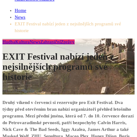
Home
News
EXIT Festival nabízí jeden z nejsilnějších programů své
historie
Hudba
Kultura
News
Zahraniční
Zprávy
EXIT Festival nabízí jeden z
nejsilnějších programů své
historie
24.6.2022
0
1432
Druhý víkend v červenci si rezervujte pro Exit Festival. Dva
týdny před otevřením bran nabízí organizátoři přehled letošního
programu. Mezi přední jména, která od 7. do 10. července dorazí
do Petrovaradinské pevnosti, patří bezpochyby Calvin Harris,
Nick Cave & The Bad Seeds, Iggy Azalea, James Arthur a také
Masked Wolf, ZHU, Sepultura, Maceo Plex, Honey Dijon, Boris