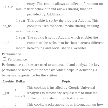
1
entry. This cookie allows to collect information on
na_srp
minute
user behaviour and allows sharing function
provided by Addthis.com
1 year
This cookie is set by the provider Addthis. This
na_tc
1
cookie is used for social media sharing tracking
month
service.
1 year
The cookie is set by Addthis which enables the
ouid
1
content of the website to be shared across different
month
networking and social sharing websites.
Performance
Performance
Performance cookies are used to understand and analyze the key
performance indexes of the website which helps in delivering a
better user experience for the visitors.
Cookie
Délka
Popis
This cookies is installed by Google Universal
1
_gat
Analytics to throttle the request rate to limit the
minute
colllection of data on high traffic sites.
3
This cookie tracks anonymous information on how
d