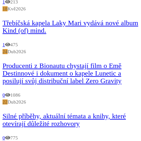
1
213
18
Kvě
2026
Třebíčská kapela Laky Mari vydává nové album
Kind (of) mind.
1
475
24
Dub
2026
Producenti z Bionautu chystají film o Emě
Destinnové i dokument o kapele Lunetic a
posilují svůj distribuční label Zero Gravity
0
1086
22
Dub
2026
Silné příběhy, aktuální témata a knihy, které
otevírají důležité rozhovory
0
775