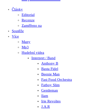
Články
Editorial
Recenze
Zaměřeno na
Soutěže
Více
Mapy
Mp3
Hudební videa
Interpret / Band
Anthony B
Basta Fidel
Beenie Man
Fast Food Orchestra
Fatboy Slim
Gentleman
Ilam
Irie Revoltes
J.A.R