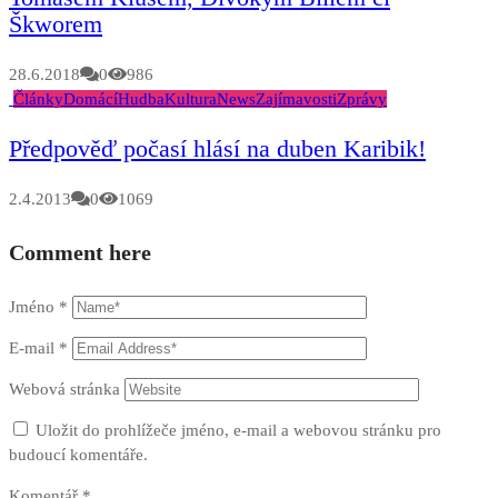
Škworem
28.6.2018
0
986
Články
Domácí
Hudba
Kultura
News
Zajímavosti
Zprávy
Předpověď počasí hlásí na duben Karibik!
2.4.2013
0
1069
Comment here
Jméno
*
E-mail
*
Webová stránka
Uložit do prohlížeče jméno, e-mail a webovou stránku pro
budoucí komentáře.
Komentář
*