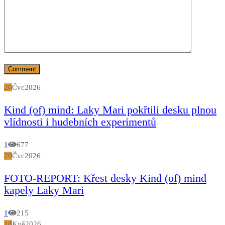
20
Čvc
2026
Kind (of) mind: Laky Mari pokřtili desku plnou
vlídnosti i hudebních experimentů
1
677
20
Čvc
2026
FOTO-REPORT: Křest desky Kind (of) mind
kapely Laky Mari
1
215
18
Kvě
2026