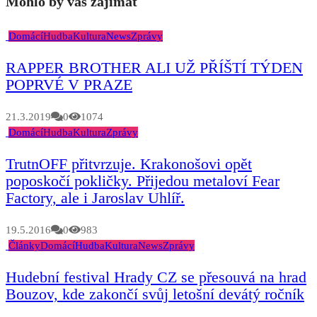
Mohlo by vás zajímat
Domácí
Hudba
Kultura
News
Zprávy
RAPPER BROTHER ALI UŽ PŘÍŠTÍ TÝDEN
POPRVÉ V PRAZE
21.3.2019
0
1074
Domácí
Hudba
Kultura
Zprávy
TrutnOFF přitvrzuje. Krakonošovi opět
poposkočí pokličky. Přijedou metaloví Fear
Factory, ale i Jaroslav Uhlíř.
19.5.2016
0
983
Články
Domácí
Hudba
Kultura
News
Zprávy
Hudební festival Hrady CZ se přesouvá na hrad
Bouzov, kde zakončí svůj letošní devátý ročník