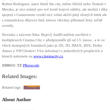
Robert Rodriguez, autor filmů Sin city, město hříchů nebo Tenkrát v
Mexiku, je sice známý pro své kruté bojové záběry, ale možná i díky
spojení s Cameronem vznikl sice velmi akční plný různých bitek ale
s romantickou dějovou linií, kterou všechny přítomné ženy určitě
ocenily.
Novinku s názvem Alita: Bojový Anděl můžete navštívit v
multiplexech Cinema City v předpremiéře již od 13. února , a to ve
všech dostupných formátech jako je 2D, 3D, IMAX, 4DX, Dolby
Atmos a VIP Chodov! Více informací o jednotlivých projekcích a
kinech naleznete na
www.cinemacity.cz
.
ZDROJ: TZ
PResscode
Related Images:
Related tags :
PResscode
About Author