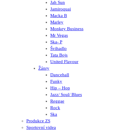
Jah Sun
Jamiroquai
Macka B
Marley
Monkey Business
Mr Vegas
Ska- P
Švihadlo
Tata Bojs
United Flavour
Žánry
Dancehall
Funky
Hip – Hop
Jazz/ Soul/ Blues
Reggae
Rock
Ska
Produkce ZS
Sportovní videa