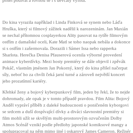
přišel podívat a rovnou se i s děvčaty vyfotil.
Do kina vyrazila například i Linda Finková se synem nebo Láďa
Hruška, který si filmový zážitek nadělil k narozeninám. Jan Maxián
se nechal přítomnou cosplayerkou Ality pasovat na rytíře filmovým
ostřím z damašské oceli, Kate Matl se toho naopak nebála a dokonce
si s ostřím i zašermovala. Dorazili i Sámer Issa nebo rapperka
Sharlota. Herečka Denisa Pfauserová ocenila výborné provedení
animace kyberdívky. Mezi hosty premiéry se dále objevil i zpěvák
Pokáč, vlastním jménem Jan Pokorný, který do kina přišel načerpat
síly, neboť ho za chvíli čeká jarní turné a zároveň největší koncert
jeho prozatímní kariéry.
Křehké ženy a bojový kyberpunkový film, jeden by řekl, že to nejde
dohromady, ale opak je v tomto případě pravdou. Film Alita: Bojový
Anděl vypráví příběh z daleké budoucnosti o poničeném kyborgovi
se srdcem a duší dospívající dívky a diváci slavnostní premiéry si
film mohli užít se skvělým multi-prostorovým ozvučením Dolby
Atmos Scénář vznikl podle předlohy japonské komiksové mangy a
spolupracoval na něm mimo jiné i oskarový James Cameron. Režisér