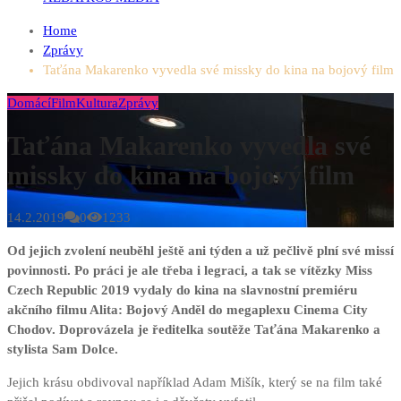
Home
Zprávy
Taťána Makarenko vyvedla své missky do kina na bojový film
Domácí
Film
Kultura
Zprávy
Taťána Makarenko vyvedla své
missky do kina na bojový film
14.2.2019
0
1233
Od jejich zvolení neuběhl ještě ani týden a už pečlivě plní své missí
povinnosti. Po práci je ale třeba i legraci, a tak se vítězky Miss
Czech Republic 2019 vydaly do kina na slavnostní premiéru
akčního filmu Alita: Bojový Anděl do megaplexu Cinema City
Chodov. Doprovázela je ředitelka soutěže Taťána Makarenko a
stylista Sam Dolce.
Jejich krásu obdivoval například Adam Mišík, který se na film také