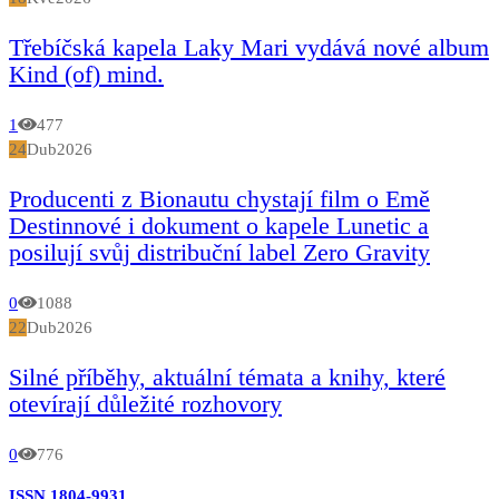
Třebíčská kapela Laky Mari vydává nové album
Kind (of) mind.
1
477
24
Dub
2026
Producenti z Bionautu chystají film o Emě
Destinnové i dokument o kapele Lunetic a
posilují svůj distribuční label Zero Gravity
0
1088
22
Dub
2026
Silné příběhy, aktuální témata a knihy, které
otevírají důležité rozhovory
0
776
ISSN 1804-9931