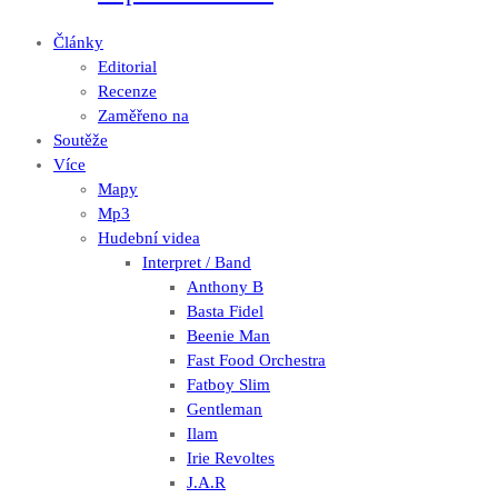
Články
Editorial
Recenze
Zaměřeno na
Soutěže
Více
Mapy
Mp3
Hudební videa
Interpret / Band
Anthony B
Basta Fidel
Beenie Man
Fast Food Orchestra
Fatboy Slim
Gentleman
Ilam
Irie Revoltes
J.A.R