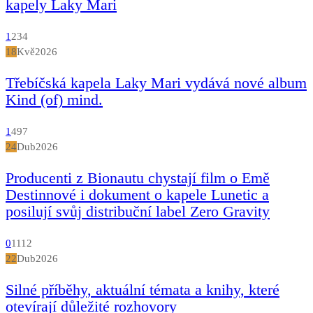
kapely Laky Mari
1
234
18
Kvě
2026
Třebíčská kapela Laky Mari vydává nové album
Kind (of) mind.
1
497
24
Dub
2026
Producenti z Bionautu chystají film o Emě
Destinnové i dokument o kapele Lunetic a
posilují svůj distribuční label Zero Gravity
0
1112
22
Dub
2026
Silné příběhy, aktuální témata a knihy, které
otevírají důležité rozhovory