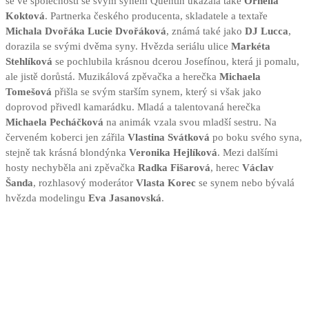
se ve společnosti se svým synem Quentin ukázala také
Ornella
Koktová
. Partnerka českého producenta, skladatele a textaře
Michala Dvořáka Lucie Dvořáková
, známá také jako
DJ Lucca
,
dorazila se svými dvěma syny. Hvězda seriálu ulice
Markéta
Stehlíková
se pochlubila krásnou dcerou Josefínou, která ji pomalu,
ale jistě dorůstá. Muzikálová zpěvačka a herečka
Michaela
Tomešová
přišla se svým starším synem, který si však jako
doprovod přivedl kamarádku. Mladá a talentovaná herečka
Michaela Pecháčková
na animák vzala svou mladší sestru. Na
červeném koberci jen zářila
Vlastina Svátková
po boku svého syna,
stejně tak krásná blondýnka
Veronika Hejlíková
. Mezi dalšími
hosty nechyběla ani zpěvačka
Radka Fišarová
, herec
Václav
Šanda
, rozhlasový moderátor
Vlasta Korec
se synem nebo bývalá
hvězda modelingu
Eva Jasanovská
.