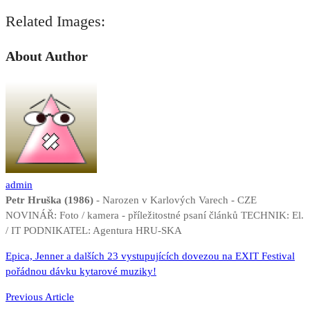
Related Images:
About Author
admin
Petr Hruška (1986)
- Narozen v Karlových Varech - CZE
NOVINÁŘ: Foto / kamera - příležitostné psaní článků TECHNIK: El.
/ IT PODNIKATEL: Agentura HRU-SKA
Navigace
Epica, Jenner a dalších 23 vystupujících dovezou na EXIT Festival
pořádnou dávku kytarové muziky!
pro
příspěvek
Previous Article