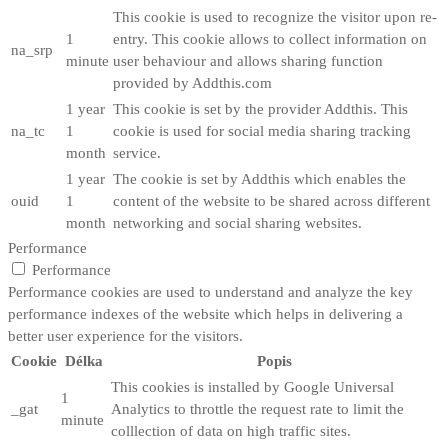
This cookie is used to recognize the visitor upon re-
1
entry. This cookie allows to collect information on
na_srp
minute
user behaviour and allows sharing function
provided by Addthis.com
1 year
This cookie is set by the provider Addthis. This
na_tc
1
cookie is used for social media sharing tracking
month
service.
1 year
The cookie is set by Addthis which enables the
ouid
1
content of the website to be shared across different
month
networking and social sharing websites.
Performance
Performance
Performance cookies are used to understand and analyze the key
performance indexes of the website which helps in delivering a
better user experience for the visitors.
Cookie
Délka
Popis
This cookies is installed by Google Universal
1
_gat
Analytics to throttle the request rate to limit the
minute
colllection of data on high traffic sites.