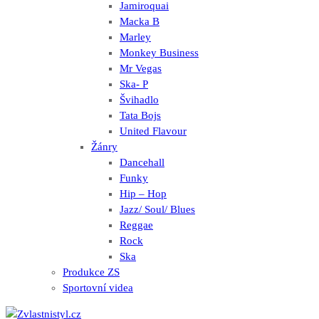
Jamiroquai
Macka B
Marley
Monkey Business
Mr Vegas
Ska- P
Švihadlo
Tata Bojs
United Flavour
Žánry
Dancehall
Funky
Hip – Hop
Jazz/ Soul/ Blues
Reggae
Rock
Ska
Produkce ZS
Sportovní videa