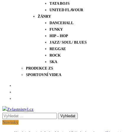
TATA BOJS
UNITED FLAVOUR
ŽÁNRY
DANCEHALL
FUNKY
HIP – HOP
JAZZ/ SOUL/ BLUES
REGGAE
ROCK
SKA
PRODUKCE ZS
SPORTOVNÍ VIDEA
Vyhledávání
Zvlastnistyl.cz
Pramen kultury, zábavy a životního stylu
pro:
Novinky