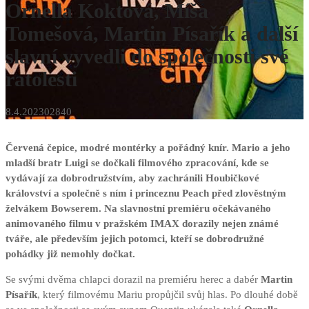
Ornella Koktová, Míša
Tomešová, Martin Písařík a další
slavní vyvedli do společnosti své
ratolesti
8.4.2023
0
2840
Červená čepice, modré montérky a pořádný knír. Mario a jeho
mladší bratr Luigi se dočkali filmového zpracování, kde se
vydávají za dobrodružstvím, aby zachránili Houbičkové
království a společně s ním i princeznu Peach před zlověstným
želvákem Bowserem. Na slavnostní premiéru očekávaného
animovaného filmu v pražském IMAX dorazily nejen známé
tváře, ale především jejich potomci, kteří se dobrodružné
pohádky již nemohly dočkat.
Se svými dvěma chlapci dorazil na premiéru herec a dabér
Martin
Písařík
, který filmovému Mariu propůjčil svůj hlas. Po dlouhé době