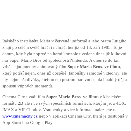
Italského instalatéra Maria v červené uniformě a jeho bratra Luigiho
znají po celém světě hráči i nehráči her již od 13. září 1985. To je
datum, kdy byla poprvé na herní konzole uvedena dnes již kultovní
hra Super Mario Bros od společnosti Nintendo. A dnes se do kin
vrhá stejnojmenný animovaný film
Super Mario Bros. ve filmu
,
který potěší nejen, dnes již dospělé, fanoušky samotné videohry, ale
i ty nejmenší diváky, kteří ocení pestrou barevnost, akcí nabitý děj a
spoustu vtipných momentů.
Cinema City uvádí film
Super Mario Bros. ve filmu
v klasickém
formátu
2D
ale i ve svých speciálních formátech, kterým jsou 4DX,
IMAX a VIP Chodov. Vstupenky a více informací naleznete na
www.cinemacity.cz
nebo v aplikaci Cinema City, která je dostupná v
App Storu i na Google Play.