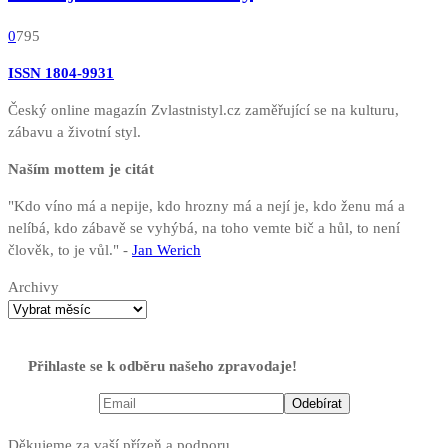
0
795
ISSN 1804-9931
Český online magazín Zvlastnistyl.cz zaměřující se na kulturu,
zábavu a životní styl.
Naším mottem je citát
"Kdo víno má a nepije, kdo hrozny má a nejí je, kdo ženu má a
nelíbá, kdo zábavě se vyhýbá, na toho vemte bič a hůl, to není
člověk, to je vůl." -
Jan Werich
Archivy
Přihlaste se k odběru našeho zpravodaje!
Děkujeme za vaší přízeň a podporu