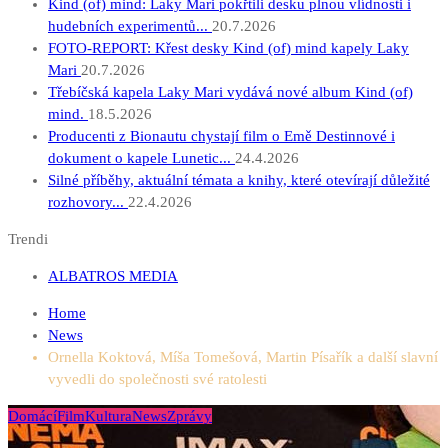
Kind (of) mind: Laky Mari pokřtili desku plnou vlídnosti i
hudebních experimentů...
20.7.2026
FOTO-REPORT: Křest desky Kind (of) mind kapely Laky
Mari
20.7.2026
Třebíčská kapela Laky Mari vydává nové album Kind (of)
mind.
18.5.2026
Producenti z Bionautu chystají film o Emě Destinnové i
dokument o kapele Lunetic...
24.4.2026
Silné příběhy, aktuální témata a knihy, které otevírají důležité
rozhovory...
22.4.2026
Trendi
ALBATROS MEDIA
Home
News
Ornella Koktová, Míša Tomešová, Martin Písařík a další slavní
vyvedli do společnosti své ratolesti
Domácí
Film
Kultura
News
Zprávy