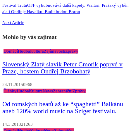
Festival TrutnOFF vybubnovává další kapely. Waltari, Pražský výběr,
ale i Ondřeje Havelku. Budit budou Boron
Next Article
Mohlo by vás zajímat
Domácí
Hudba
Kultura
Zajímavosti
Zprávy
Slovenský Zlatý slavík Peter Cmorik poprvé v
Praze, hostem Ondřej Brzobohatý
24.11.2015
0
968
Články
Hudba
Kultura
News
Zahraniční
Zprávy
Od romských beatů až ke “spaghetti” Balkánu
aneb 120% world music na Sziget festivalu.
14.3.2013
2
1263
Domácí
Hudba
Kultura
News
Zahraniční