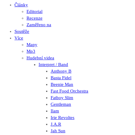
Články
Editorial
Recenze
Zaměřeno na
Soutěže
Více
Mapy
Mp3
Hudební videa
Interpret / Band
Anthony B
Basta Fidel
Beenie Man
Fast Food Orchestra
Fatboy Slim
Gentleman
Ilam
Irie Revoltes
J.A.R
Jah Sun