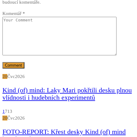
budoucí komentáře.
Komentář
*
20
Čvc
2026
Kind (of) mind: Laky Mari pokřtili desku plnou
vlídnosti i hudebních experimentů
1
713
20
Čvc
2026
FOTO-REPORT: Křest desky Kind (of) mind