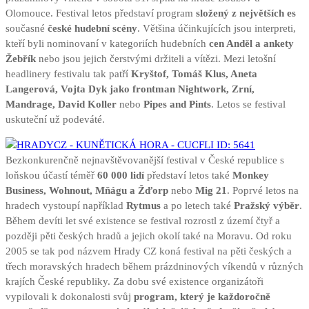
Olomouce. Festival letos představí program
složený z největších es
současné
české hudební scény
. Většina účinkujících jsou interpreti,
kteří byli nominovaní v kategoriích hudebních
cen Anděl a ankety
Žebřík
nebo jsou jejich čerstvými držiteli a vítězi. Mezi letošní
headlinery festivalu tak patří
Kryštof, Tomáš Klus, Aneta
Langerová, Vojta Dyk jako frontman Nightwork, Zrní,
Mandrage, David Koller
nebo
Pipes and Pints
. Letos se festival
uskuteční už podeváté.
Bezkonkurenčně nejnavštěvovanější festival v České republice s
loňskou účastí téměř
60 000 lidí
představí letos také
Monkey
Business, Wohnout, Mňágu a Žďorp
nebo
Mig 21
. Poprvé letos na
hradech vystoupí například
Rytmus
a po letech také
Pražský výběr
.
Během devíti let své existence se festival rozrostl z území čtyř a
později pěti českých hradů a jejich okolí také na Moravu. Od roku
2005 se tak pod názvem Hrady CZ koná festival na pěti českých a
třech moravských hradech během prázdninových víkendů v různých
krajích České republiky. Za dobu své existence organizátoři
vypilovali k dokonalosti svůj
program, který je každoročně