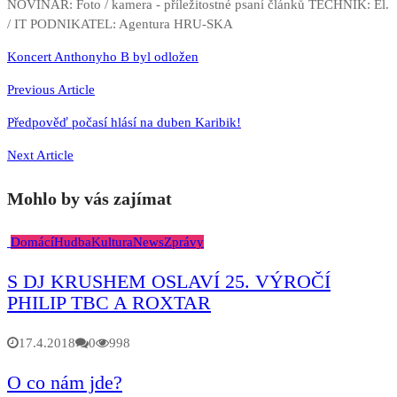
NOVINÁŘ: Foto / kamera - příležitostné psaní článků TECHNIK: El.
/ IT PODNIKATEL: Agentura HRU-SKA
Navigace
Koncert Anthonyho B byl odložen
pro
Previous Article
příspěvek
Předpověď počasí hlásí na duben Karibik!
Next Article
Mohlo by vás zajímat
Domácí
Hudba
Kultura
News
Zprávy
S DJ KRUSHEM OSLAVÍ 25. VÝROČÍ
PHILIP TBC A ROXTAR
17.4.2018
0
998
O co nám jde?