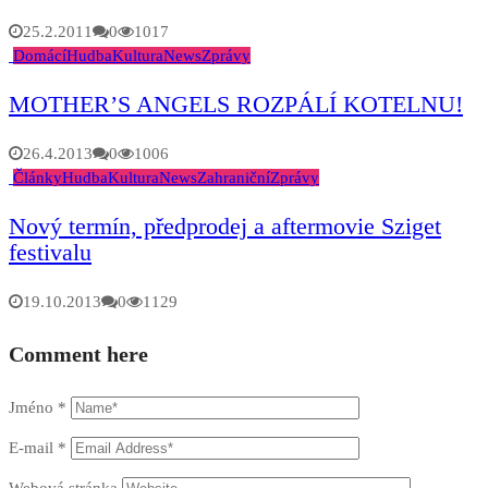
25.2.2011
0
1017
Domácí
Hudba
Kultura
News
Zprávy
MOTHER’S ANGELS ROZPÁLÍ KOTELNU!
26.4.2013
0
1006
Články
Hudba
Kultura
News
Zahraniční
Zprávy
Nový termín, předprodej a aftermovie Sziget
festivalu
19.10.2013
0
1129
Comment here
Jméno
*
E-mail
*
Webová stránka