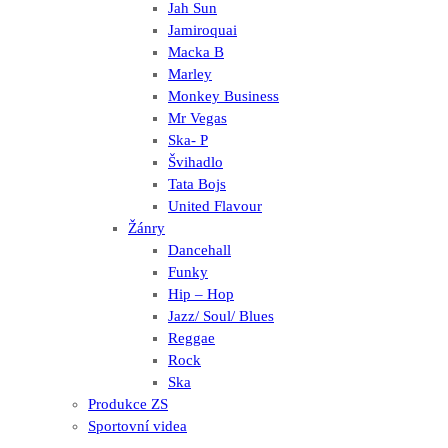
Jah Sun
Jamiroquai
Macka B
Marley
Monkey Business
Mr Vegas
Ska- P
Švihadlo
Tata Bojs
United Flavour
Žánry
Dancehall
Funky
Hip – Hop
Jazz/ Soul/ Blues
Reggae
Rock
Ska
Produkce ZS
Sportovní videa