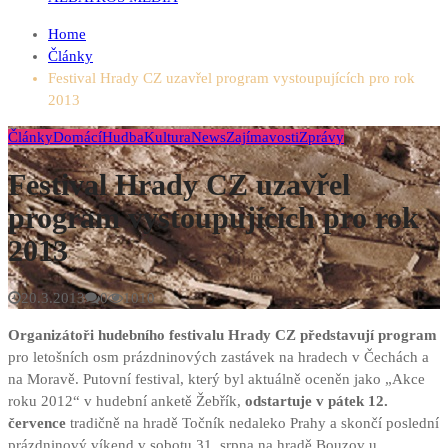
Home
Články
Festival Hrady CZ uzavřel program vystoupujících pro rok
2013
Články
Domácí
Hudba
Kultura
News
Zajímavosti
Zprávy
Festival Hrady CZ uzavřel
program vystoupujících pro rok
2013
20.3.2013
0
1010
Organizátoři hudebního festivalu Hrady CZ představují program
pro letošních osm prázdninových zastávek na hradech v Čechách a
na Moravě. Putovní festival, který byl aktuálně oceněn jako „Akce
roku 2012“ v hudební anketě Žebřík,
odstartuje v pátek 12.
července
tradičně na hradě Točník nedaleko Prahy a skončí
poslední
prázdninový víkend v sobotu 31. srpna na hradě Bouzov u