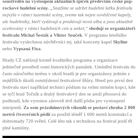
soustředěn na vystoupení aktuálních špiček především české pop-
rockové hudební scény.
„Snažíme se udržet hudební laťku festivalu
nejvýše v rámci tuzemské scény, zveme tak nejen osvědčené kapely,
ale hudebníky, kteří vydávají a prodávají nová alba a jsou aktuálně
oceňovány v rámci hudebních cen a anket,“
shodují se organizátoři
festivalu Michal Šesták a Viktor Souček
. V programu letošního
festivalu vyslechnou návštěvníci mj. také koncerty kapel
Skyline
nebo
Vypsaná Fixa
.
Hrady CZ nabízejí kromě kvalitního programu a organizace
jedinečné prostředí osmi historických památek. Umístění festivalu do
často náročného terénu v okolí hradů je pro organizátory jedním z
nejtěžších úkolů osmitýdenní festivalové šňůry. Hned pro první den
festivalu staví například technici pódium na velmi strmém kopci, kde
se tyčí hrad Točník a druhý festivalový den se areál přesouvá do
podhradí, kde vyrostou zároveň dvě další pódia pro vystoupení
interpretů.
Za osm prázdninových víkendů se postaví zhruba 2 000
metrů čtverečních pódií
za použití téměř 1 600 metrů konstrukcí a
dohromady 720 světel. Celé léto tak s technikou na festival jezdí tři
plné kamióny.