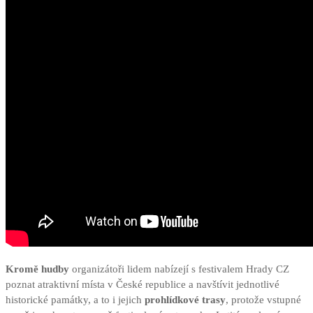
Kromě hudby
organizátoři lidem nabízejí s festivalem Hrady CZ
poznat atraktivní místa v České republice a navštívit jednotlivé
historické památky, a to i jejich
prohlídkové trasy
, protože vstupné