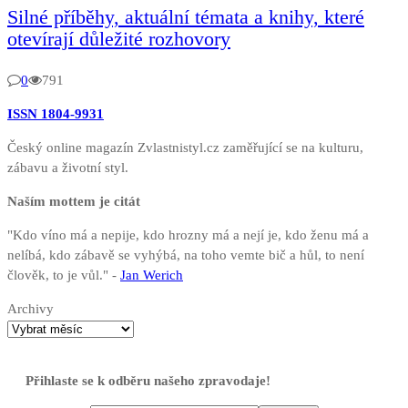
Silné příběhy, aktuální témata a knihy, které
otevírají důležité rozhovory
0
791
ISSN 1804-9931
Český online magazín Zvlastnistyl.cz zaměřující se na kulturu,
zábavu a životní styl.
Naším mottem je citát
"Kdo víno má a nepije, kdo hrozny má a nejí je, kdo ženu má a
nelíbá, kdo zábavě se vyhýbá, na toho vemte bič a hůl, to není
člověk, to je vůl." -
Jan Werich
Archivy
Přihlaste se k odběru našeho zpravodaje!