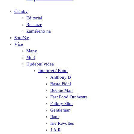
Články
Editorial
Recenze
Zaměřeno na
Soutěže
Více
Mapy
Mp3
Hudební videa
Interpret / Band
Anthony B
Basta Fidel
Beenie Man
Fast Food Orchestra
Fatboy Slim
Gentleman
Ilam
Irie Revoltes
J.A.R