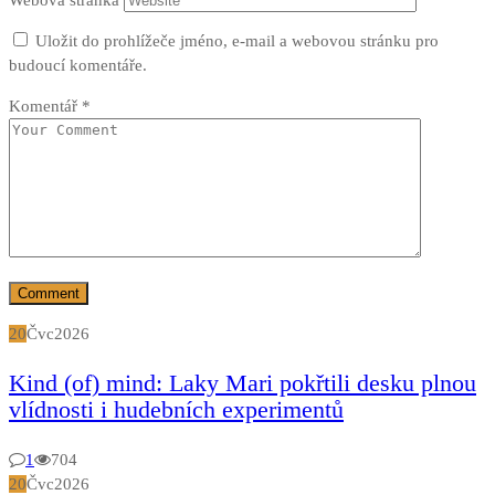
Uložit do prohlížeče jméno, e-mail a webovou stránku pro
budoucí komentáře.
Komentář
*
20
Čvc
2026
Kind (of) mind: Laky Mari pokřtili desku plnou
vlídnosti i hudebních experimentů
1
704
20
Čvc
2026