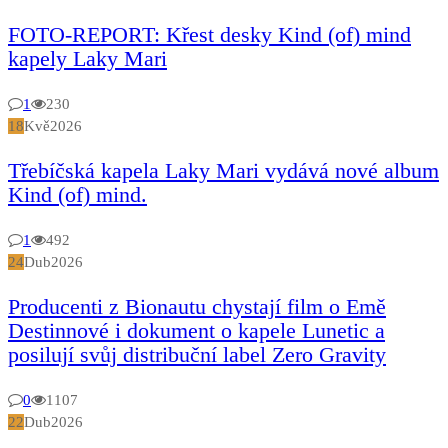
FOTO-REPORT: Křest desky Kind (of) mind
kapely Laky Mari
1
230
18
Kvě
2026
Třebíčská kapela Laky Mari vydává nové album
Kind (of) mind.
1
492
24
Dub
2026
Producenti z Bionautu chystají film o Emě
Destinnové i dokument o kapele Lunetic a
posilují svůj distribuční label Zero Gravity
0
1107
22
Dub
2026