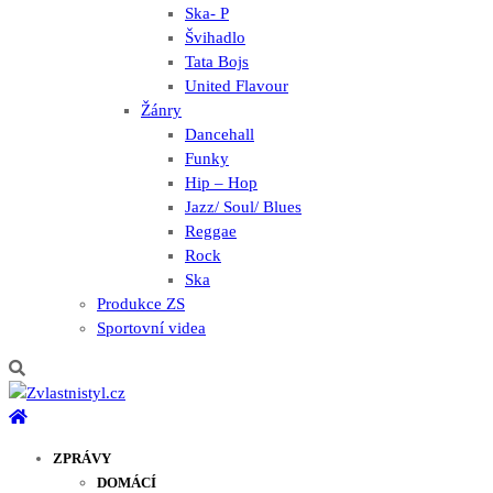
Ska- P
Švihadlo
Tata Bojs
United Flavour
Žánry
Dancehall
Funky
Hip – Hop
Jazz/ Soul/ Blues
Reggae
Rock
Ska
Produkce ZS
Sportovní videa
ZPRÁVY
DOMÁCÍ