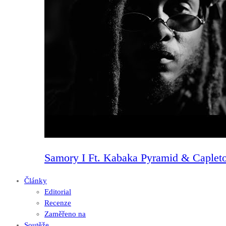
Samory I Ft. Kabaka Pyramid & Capleto
Články
Editorial
Recenze
Zaměřeno na
Soutěže