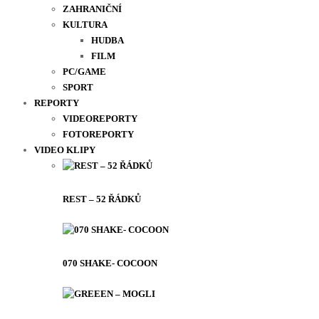
ZAHRANIČNÍ
KULTURA
HUDBA
FILM
PC/GAME
SPORT
REPORTY
VIDEOREPORTY
FOTOREPORTY
VIDEO KLIPY
REST – 52 ŘÁDKŮ
070 SHAKE- COCOON