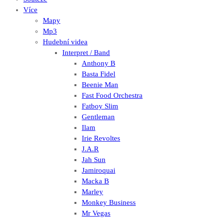
Více
Mapy
Mp3
Hudební videa
Interpret / Band
Anthony B
Basta Fidel
Beenie Man
Fast Food Orchestra
Fatboy Slim
Gentleman
Ilam
Irie Revoltes
J.A.R
Jah Sun
Jamiroquai
Macka B
Marley
Monkey Business
Mr Vegas