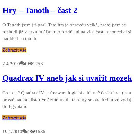
Hry – Tanoth – čast 2
O Tanoth jsem již psal. Tato hra je opravdu velká, proto jsem se
rozhodl již v prvním článku o rozdělení na více částí a ponechat si
nadhled na tuto h
Zobrazit vše
7.4.2010
0
1253
Quadrax IV aneb jak si uvařit mozek
Co to je? Quadrax IV je freeware logická a hlavně česká hra. (jsem
prostě nacionalista) Ve čtvrtém dílu této hry se oba hrdinové vydají
do Egypta ro
Zobrazit vše
19.1.2010
1
1686