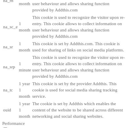
na_rn
month
user behaviour and allows sharing function
provided by Addthis.com
This cookie is used to recognize the visitor upon re-
1
entry. This cookie allows to collect information on
na_sc_e
month
user behaviour and allows sharing function
provided by Addthis.com
1
This cookie is set by Addthis.com. This cookie is
na_sr
month
used for sharing of links on social media platforms.
This cookie is used to recognize the visitor upon re-
1
entry. This cookie allows to collect information on
na_srp
minute
user behaviour and allows sharing function
provided by Addthis.com
1 year
This cookie is set by the provider Addthis. This
na_tc
1
cookie is used for social media sharing tracking
month
service.
1 year
The cookie is set by Addthis which enables the
ouid
1
content of the website to be shared across different
month
networking and social sharing websites.
Performance