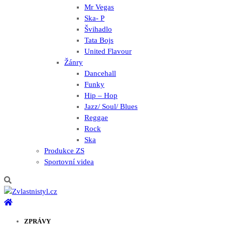
Mr Vegas
Ska- P
Švihadlo
Tata Bojs
United Flavour
Žánry
Dancehall
Funky
Hip – Hop
Jazz/ Soul/ Blues
Reggae
Rock
Ska
Produkce ZS
Sportovní videa
ZPRÁVY