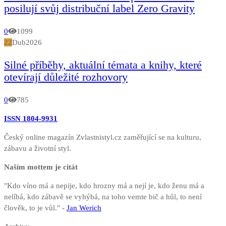
posilují svůj distribuční label Zero Gravity
0
1099
22
Dub
2026
Silné příběhy, aktuální témata a knihy, které
otevírají důležité rozhovory
0
785
ISSN 1804-9931
Český online magazín Zvlastnistyl.cz zaměřující se na kulturu,
zábavu a životní styl.
Naším mottem je citát
"Kdo víno má a nepije, kdo hrozny má a nejí je, kdo ženu má a
nelíbá, kdo zábavě se vyhýbá, na toho vemte bič a hůl, to není
člověk, to je vůl." -
Jan Werich