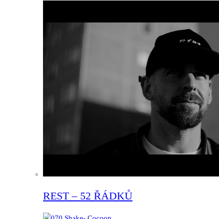
REST – 52 ŘÁDKŮ