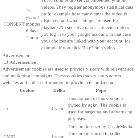
These cookies are set via embedded youtube-
videos. They register anonymous statistical data
16
on for example how many times the video is
years 4
displayed and what settings are used for
CONSENT
months
playback.No sensitive data is collected unless
6 days
you log in to your google account, in that case
1 hour
your choices are linked with your account, for
example if you click “like” on a video.
Advertisement
Advertisement
Advertisement cookies are used to provide visitors with relevant ads
and marketing campaigns. These cookies track visitors across
websites and collect information to provide customized ads.
Cookie
Délka
Popis
This domain of this cookie is
owned by agkn. The cookie is
ab
1 year
used for targeting and advertising
purposes.
The cookie is set by CasaleMedia.
The cookie is used to collect
CMID
1 year