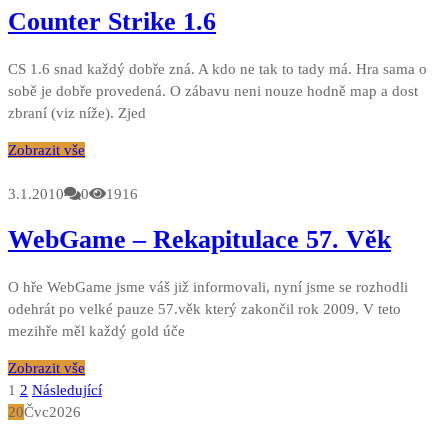
Counter Strike 1.6
CS 1.6 snad každý dobře zná. A kdo ne tak to tady má. Hra sama o
sobě je dobře provedená. O zábavu neni nouze hodně map a dost
zbraní (viz níže). Zjed
Zobrazit vše
3.1.2010
0
1916
WebGame – Rekapitulace 57. Věk
O hře WebGame jsme váš již informovali, nyní jsme se rozhodli
odehrát po velké pauze 57.věk který zakončil rok 2009. V teto
mezihře měl každý gold úče
Zobrazit vše
Stránkování
1
2
Následující
20
Čvc
2026
příspěvků