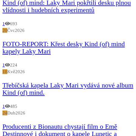
Kind (of) mind: Laky Mari pokřtili desku plnou
vlídnosti i hudebních experimentů
1
693
20
Čvc
2026
FOTO-REPORT: Křest desky Kind (of) mind
kapely Laky Mari
1
224
18
Kvě
2026
Třebíčská kapela Laky Mari vydává nové album
Kind (of) mind.
1
485
24
Dub
2026
Producenti z Bionautu chystají film o Emě
Destinnové i dokument o kapele Lunetic a