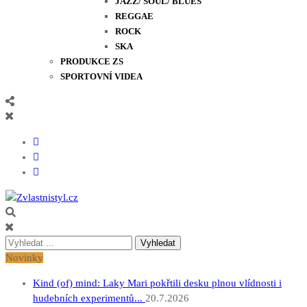
JAZZ/ SOUL/ BLUES
REGGAE
ROCK
SKA
PRODUKCE ZS
SPORTOVNÍ VIDEA
Zvlastnistyl.cz
Pramen kultury, zábavy a životního stylu
Vyhledávání
pro:
Novinky
Kind (of) mind: Laky Mari pokřtili desku plnou vlídnosti i
hudebních experimentů...
20.7.2026