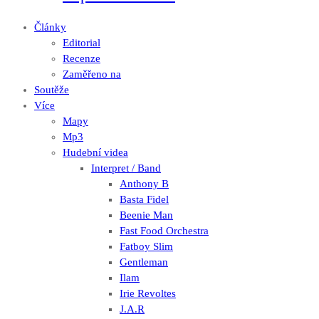
Články
Editorial
Recenze
Zaměřeno na
Soutěže
Více
Mapy
Mp3
Hudební videa
Interpret / Band
Anthony B
Basta Fidel
Beenie Man
Fast Food Orchestra
Fatboy Slim
Gentleman
Ilam
Irie Revoltes
J.A.R