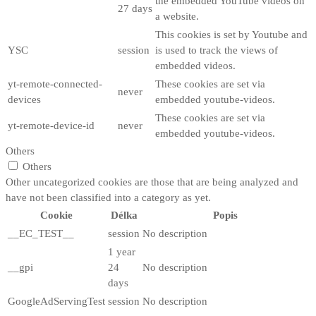
the embedded YouTube videos on
27 days
a website.
This cookies is set by Youtube and
YSC
session
is used to track the views of
embedded videos.
yt-remote-connected-
These cookies are set via
never
devices
embedded youtube-videos.
These cookies are set via
yt-remote-device-id
never
embedded youtube-videos.
Others
Others
Other uncategorized cookies are those that are being analyzed and
have not been classified into a category as yet.
Cookie
Délka
Popis
__EC_TEST__
session
No description
1 year
__gpi
24
No description
days
GoogleAdServingTest
session
No description