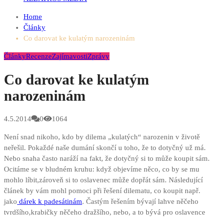
Home
Články
Co darovat ke kulatým narozeninám
Články
Recenze
Zajímavosti
Zprávy
Co darovat ke kulatým
narozeninám
4.5.2014
0
1064
Není snad nikoho, kdo by dilema „kulatých“ narozenin v životě
neřešil. Pokaždé naše dumání skončí u toho, že to dotyčný už má.
Nebo snaha často naráží na fakt, že dotyčný si to může koupit sám.
Ocitáme se v bludném kruhu: když objevíme něco, co by se mu
mohlo líbit,zároveň si to oslavenec může dopřát sám. Následující
článek by vám mohl pomoci při řešení dilematu, co koupit např.
jako
dárek k padesátinám
. Častým řešením bývají lahve něčeho
tvrdšího,krabičky něčeho dražšího, nebo, a to bývá pro oslavence