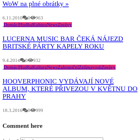
WoW na plné obrátky »
6.11.2010
0
963
Domácí
Hudba
Kultura
News
Zprávy
LUCERNA MUSIC BAR ČEKÁ NÁJEZD
BRITSKÉ PÁRTY KAPELY ROKU
9.4.2014
0
932
Domácí
Hudba
Kultura
News
Zahraniční
Zajímavosti
Zprávy
HOOVERPHONIC VYDÁVAJÍ NOVÉ
ALBUM, KTERÉ PŘIVEZOU V KVĚTNU DO
PRAHY
18.3.2016
0
999
Comment here