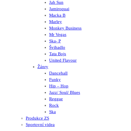
Jah Sun
Jamiroquai
Macka B
Marley
Monkey Business
Mr Vegas
Ska- P
Švihadlo
Tata Bojs
United Flavour
Žánry
Dancehall
Funky
Hip – Hop
Jazz/ Soul/ Blues
Reggae
Rock
Ska
Produkce ZS
Sportovní videa