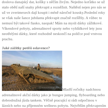
doslova danajský dar, košíky s něčím živým. Nejedno koťátko se už
stalo obětí naší snahy překvapit a rozněžnit. Naštěstí nejen pro nás se
už ve zverimexech dají koupit i méně náročné kousky.Poslední roky
se však naše šance jubilanta překvapit značně rozšířily. A vůbec to
nemusí být takové fiasko, naopak! Mám na mysli dárky zážitkové.
Víkendové pobyty, adrenalinové sporty nebo vyhlídkové lety jsou
neotřelými dárky, které rozhodně neskončí na poličce pod vrstvou
prachu.
Jaké zážitky potěší oslavence?
Mladší ročníky nadchnou
adrenalinové akční dárky jako je bungee jumping, flyboarding nebo
dobrodružná jízda tankem. Věčně pracující si rádi odpočinou v
lázních nebo na příjemném wellness pobytu. Největším překvapením