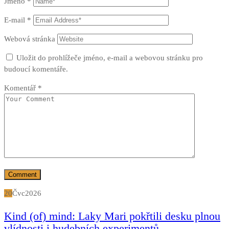
Jméno
*
E-mail
*
Webová stránka
Uložit do prohlížeče jméno, e-mail a webovou stránku pro
budoucí komentáře.
Komentář
*
20
Čvc
2026
Kind (of) mind: Laky Mari pokřtili desku plnou
vlídnosti i hudebních experimentů