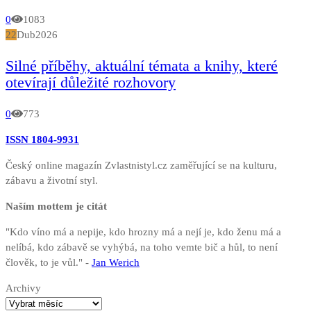
0
1083
22
Dub
2026
Silné příběhy, aktuální témata a knihy, které
otevírají důležité rozhovory
0
773
ISSN 1804-9931
Český online magazín Zvlastnistyl.cz zaměřující se na kulturu,
zábavu a životní styl.
Naším mottem je citát
"Kdo víno má a nepije, kdo hrozny má a nejí je, kdo ženu má a
nelíbá, kdo zábavě se vyhýbá, na toho vemte bič a hůl, to není
člověk, to je vůl." -
Jan Werich
Archivy