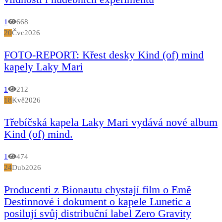
1
668
20
Čvc
2026
FOTO-REPORT: Křest desky Kind (of) mind
kapely Laky Mari
1
212
18
Kvě
2026
Třebíčská kapela Laky Mari vydává nové album
Kind (of) mind.
1
474
24
Dub
2026
Producenti z Bionautu chystají film o Emě
Destinnové i dokument o kapele Lunetic a
posilují svůj distribuční label Zero Gravity