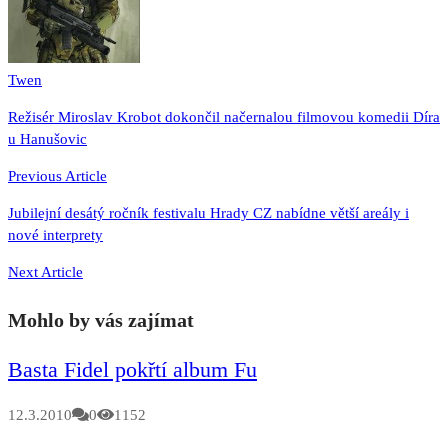
Twen
Navigace
Režisér Miroslav Krobot dokončil načernalou filmovou komedii Díra
u Hanušovic
pro
příspěvek
Previous Article
Jubilejní desátý ročník festivalu Hrady CZ nabídne větší areály i
nové interprety
Next Article
Mohlo by vás zajímat
Basta Fidel pokřtí album Fu
12.3.2010
0
1152