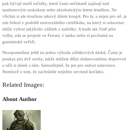
pak bývají starší ročníky, které často nečekaně zajásají nad
tandemovým seskokem nebo akrobatickým letem letadlem. Ne
všichni si ale troufnou takový dárek koupit. Pro ty, a nejen pro ně, je
zde řešení v podobě univerzálního certifikátu, na který si oslavenec
může vybrat jakýkoliv zážitek z nabídky. A bude tak čistě jeho
volba, zda se projede ve Ferrari, v tanku nebo si pochutná na
gurmánské večeři.
Nezapomeňme ještě na jednu výhodu zážitkových dárků. Často je
poukaz pro dvě osoby, takže můžete dělat obdarovanému doprovod
a užít si dárek s ním. Samozřejmě, že jen pro radost oslavence.
Nemluvě o tom, že zachráníte nejedno nevinné koťátko.
Related Images:
About Author