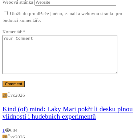
Webová stránka
Uložit do prohlížeče jméno, e-mail a webovou stránku pro
budoucí komentáře.
Komentář
*
20
Čvc
2026
Kind (of) mind: Laky Mari pokřtili desku plnou
vlídnosti i hudebních experimentů
1
684
20
Čvc
2026