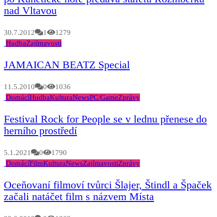
nad Vltavou
30.7.2012
1
1279
Hudba
Zajímavosti
JAMAICAN BEATZ Special
11.5.2010
0
1036
Domácí
Hudba
Kultura
News
PC/Game
Zprávy
Festival Rock for People se v lednu přenese do
herního prostředí
5.1.2021
0
1790
Domácí
Film
Kultura
News
Zajímavosti
Zprávy
Oceňovaní filmoví tvůrci Šlajer, Štindl a Špaček
začali natáčet film s názvem Místa