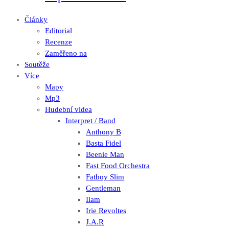
Články
Editorial
Recenze
Zaměřeno na
Soutěže
Více
Mapy
Mp3
Hudební videa
Interpret / Band
Anthony B
Basta Fidel
Beenie Man
Fast Food Orchestra
Fatboy Slim
Gentleman
Ilam
Irie Revoltes
J.A.R