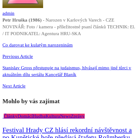
admin
Petr Hruška (1986)
- Narozen v Karlových Varech - CZE
NOVINÁŘ: Foto / kamera - příležitostné psaní článků TECHNIK: El.
/ IT PODNIKATEL: Agentura HRU-SKA
Navigace
Co darovat ke kulatým narozeninám
pro
Previous Article
příspěvek
Stanislav Gross přestupuje na judaismus, hlvásají mimo jiné tůrci v
aktuálním dílu seriálu Kancelář Blaník
Next Article
Mohlo by vás zajímat
Články
Domácí
Hudba
Kultura
News
Zprávy
Festival Hrady CZ hlásí rekordní návštěvnost a
po Kunětické hoře předává štafetu Rožmberku