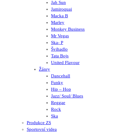
Jah Sun
Jamiroquai
Macka B
Marley
Monkey Business
Mr Vegas
Ska- P
Švihadlo
Tata Bojs
United Flavour
Žánry
Dancehall
Funky
Hip – Hop
Jazz/ Soul/ Blues
Reggae
Rock
Ska
Produkce ZS
Sportovní videa