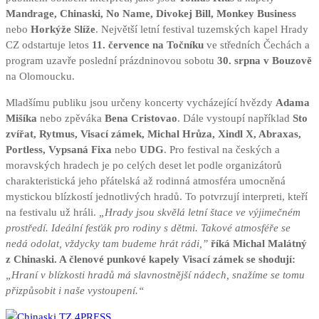
Mandrage, Chinaski, No Name, Divokej Bill, Monkey Business
nebo
Horkýže Slíže
. Největší letní festival tuzemských kapel Hrady
CZ odstartuje letos
11. července na Točníku
ve středních Čechách a
program uzavře poslední prázdninovou sobotu
30. srpna v Bouzově
na Olomoucku.
Mladšímu publiku jsou určeny koncerty vycházející hvězdy
Adama
Mišíka
nebo zpěváka
Bena Cristovao
. Dále vystoupí například
Sto
zvířat, Rytmus, Visací zámek, Michal Hrůza, Xindl X, Abraxas,
Portless, Vypsaná Fixa
nebo
UDG
. Pro festival na českých a
moravských hradech je po celých deset let podle organizátorů
charakteristická jeho přátelská až rodinná atmosféra umocněná
mystickou blízkostí jednotlivých hradů. To potvrzují interpreti, kteří
na festivalu už hráli.
„Hrady jsou skvělá letní štace ve výjimečném
prostředí. Ideální fesťák pro rodiny s dětmi. Takové atmosféře se
nedá odolat, vždycky tam budeme hrát rádi,”
říká Michal Malátný
z Chinaski. A členové punkové kapely Visací zámek se shodují:
„Hraní v blízkosti hradů má slavnostnější nádech, snažíme se tomu
přizpůsobit i naše vystoupení.“