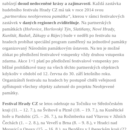
nabízejí
dosud nedoceněné krásy a zajímavosti
. Každá zastávka
hudebního festivalu Hrady CZ má tak v roce 2014 svou
„partnerskou neobjevenou památku“
, kterou v rámci festivalových
zastávek
v daných regionech zviditelňuje
. Na partnerských
památkách (
Hořovice, Horšovský Týn, Slatiňany, Nové Hrady,
Kunštát, Raduň, Zákupy a Rájec
) bude v neděli po festivalu na
hradech probíhat speciální program zaměřený na jednotlivé památky
organizovaný Národním památkovým ústavem. Na ten je možné
získat po předložení festivalové vstupenky vždy druhou vstupenku
zdarma. Akce 1+1 platí po předložení festivalové vstupenky pro
běžné prohlídkové trasy na všech těchto partnerských objektech
kdykoliv v období od 12. června do 30. září letošního roku.
Organizátoři festivalu na hradech by postupně chtěli veřejnosti
zpřístupnit všechny objekty zahrnuté do projektu Neobjevené
památky.
Festival Hrady CZ
se letos odehraje na Točníku ve Středočeském
kraji (11. – 12. 7.), na Švihově u Plzně (18. – 19. 7.), na Kunětické
hoře u Pardubic (25. – 26. 7.), na Rožmberku nad Vltavou v Jižních
Čechách (1. – 2. 8.), na Veveří u Brna (8. – 9. 8.), v Hradci nad
Moravicí u Opavy (15. – 16. 8.), na Bezdězu v Libereckém kraji (22.