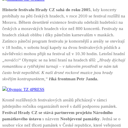
Historie festivalu Hrady CZ sahá do roku 2005
, kdy koncerty
probíhaly na pěti českých hradech, v roce 2010 se festival rozšířil na
Moravu. Během desetileté existence festivalu odehráli hudebníci na
českých a moravských hradech více než 800 koncertů. Festivaly na
hradech získali oblibu i díky pátečním karnevalům v maskách.
Zatímco páteční program festivalu je komornější a areály se otevírají
v 18 hodin, v sobotu hrají kapely na dvou festivalových pódiích a
návštěvníci mohou přijít na festival už v 10.30 hodin. Letošní hradní
„nováčci“
Olympic se na letní hraní na hradech těší:
„Hrady dýchají
romantikou a rytířskými turnaji – v takovém prostředí se nám tak
často hrát nepoštěstí. K naší drsné rockové muzice jsou hrady
skvělým kontrapunktem,“
říká frontman Petr Janda.
Kromě rozšířených festivalových areálů přicházejí v rámci
jubilejního ročníku organizátoři nově s další podporou památek.
Festival Hrady CZ se stává partnerem projektu Národního
památkového ústavu
s názvem
Neobjevené památky
. Jedná se o
soubor více než třiceti památek v České republice, které veřejnosti