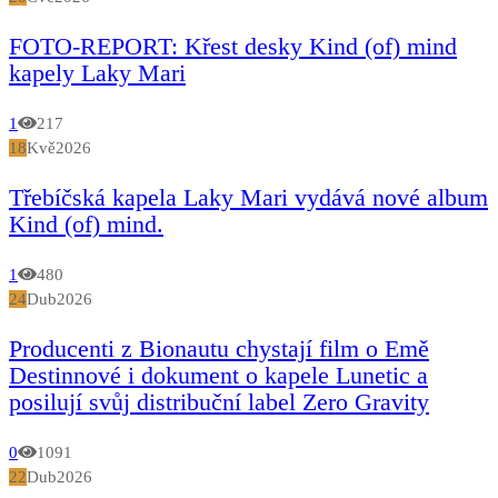
FOTO-REPORT: Křest desky Kind (of) mind
kapely Laky Mari
1
217
18
Kvě
2026
Třebíčská kapela Laky Mari vydává nové album
Kind (of) mind.
1
480
24
Dub
2026
Producenti z Bionautu chystají film o Emě
Destinnové i dokument o kapele Lunetic a
posilují svůj distribuční label Zero Gravity
0
1091
22
Dub
2026