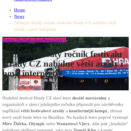
Home
News
Jubilejní desátý ročník festivalu Hrady CZ nabídne větší
areály i nové interprety
Domácí
Hudba
Kultura
News
Zprávy
Jubilejní desátý ročník festivalu
Hrady CZ nabídne větší areály i
nové interprety
17.5.2014
1
1083
Hudební festival Hrady CZ slaví letos
desáté narozeniny
a
organizátoři v rámci jubilejního ročníku připravili pro návštěvníky
například
větší festivalové areály
a
komfortnější kempy
, zbrusu
nový areál bude letos na Bezdězu. Na hradech letos poprvé vystoupí
Miro Žbirka
,
Olympic
nebo
Wanastowi Vjecy
, dále pak „hradním“
publikem oblíbení interpreti, jako jsou
Tomáš Klus
a kapely