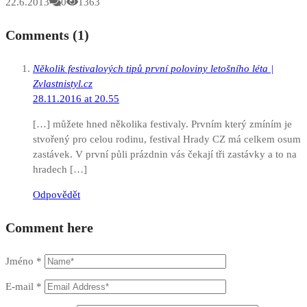
22.6.2013
0
1363
Comments (1)
Několik festivalových tipů první poloviny letošního léta |
Zvlastnistyl.cz
28.11.2016 at 20.55
[…] můžete hned několika festivaly. Prvním který zmíním je
stvořený pro celou rodinu, festival Hrady CZ má celkem osum
zastávek. V první půli prázdnin vás čekají tři zastávky a to na
hradech […]
Odpovědět
Comment here
Jméno
*
E-mail
*