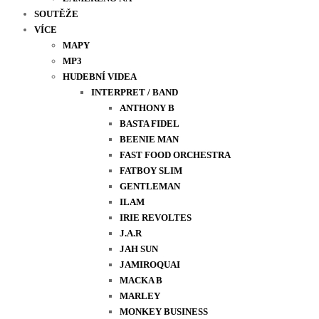
SOUTĚŽE
VÍCE
MAPY
MP3
HUDEBNÍ VIDEA
INTERPRET / BAND
ANTHONY B
BASTA FIDEL
BEENIE MAN
FAST FOOD ORCHESTRA
FATBOY SLIM
GENTLEMAN
ILAM
IRIE REVOLTES
J.A.R
JAH SUN
JAMIROQUAI
MACKA B
MARLEY
MONKEY BUSINESS