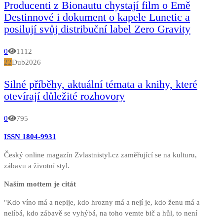
Producenti z Bionautu chystají film o Emě
Destinnové i dokument o kapele Lunetic a
posilují svůj distribuční label Zero Gravity
0
1112
22
Dub
2026
Silné příběhy, aktuální témata a knihy, které
otevírají důležité rozhovory
0
795
ISSN 1804-9931
Český online magazín Zvlastnistyl.cz zaměřující se na kulturu,
zábavu a životní styl.
Naším mottem je citát
"Kdo víno má a nepije, kdo hrozny má a nejí je, kdo ženu má a
nelíbá, kdo zábavě se vyhýbá, na toho vemte bič a hůl, to není