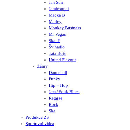
Jah Sun
Jamiroquai
Macka B
Marley
Monkey Business
Mr Vegas
Ska- P
Švihadlo
Tata Bojs
United Flavour
Žánry
Dancehall
Funky
Hip – Hop
Jazz/ Soul/ Blues
Reggae
Rock
Ska
Produkce ZS
Sportovní videa