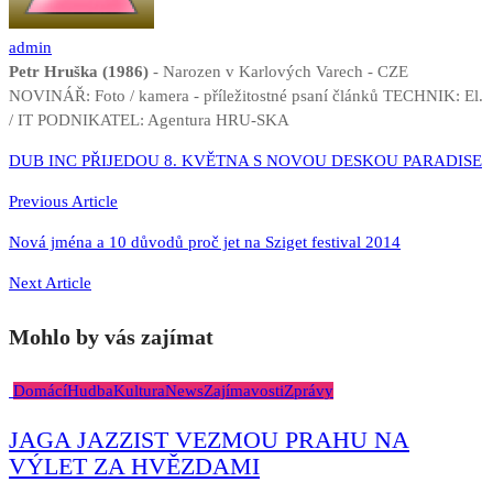
admin
Petr Hruška (1986)
- Narozen v Karlových Varech - CZE
NOVINÁŘ: Foto / kamera - příležitostné psaní článků TECHNIK: El.
/ IT PODNIKATEL: Agentura HRU-SKA
Navigace
DUB INC PŘIJEDOU 8. KVĚTNA S NOVOU DESKOU PARADISE
pro
Previous Article
příspěvek
Nová jména a 10 důvodů proč jet na Sziget festival 2014
Next Article
Mohlo by vás zajímat
Domácí
Hudba
Kultura
News
Zajímavosti
Zprávy
JAGA JAZZIST VEZMOU PRAHU NA
VÝLET ZA HVĚZDAMI