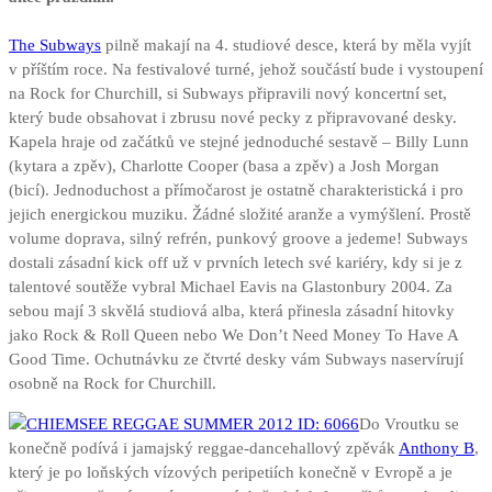
The Subways
pilně makají na 4. studiové desce, která by měla vyjít
v příštím roce. Na festivalové turné, jehož součástí bude i vystoupení
na Rock for Churchill, si Subways připravili nový koncertní set,
který bude obsahovat i zbrusu nové pecky z připravované desky.
Kapela hraje od začátků ve stejné jednoduché sestavě – Billy Lunn
(kytara a zpěv), Charlotte Cooper (basa a zpěv) a Josh Morgan
(bicí). Jednoduchost a přímočarost je ostatně charakteristická i pro
jejich energickou muziku. Žádné složité aranže a vymýšlení. Prostě
volume doprava, silný refrén, punkový groove a jedeme! Subways
dostali zásadní kick off už v prvních letech své kariéry, kdy si je z
talentové soutěže vybral Michael Eavis na Glastonbury 2004. Za
sebou mají 3 skvělá studiová alba, která přinesla zásadní hitovky
jako Rock & Roll Queen nebo We Don’t Need Money To Have A
Good Time. Ochutnávku ze čtvrté desky vám Subways naservírují
osobně na Rock for Churchill.
Do Vroutku se
konečně podívá i jamajský reggae-dancehallový zpěvák
Anthony B
,
který je po loňských vízových peripetiích konečně v Evropě a je