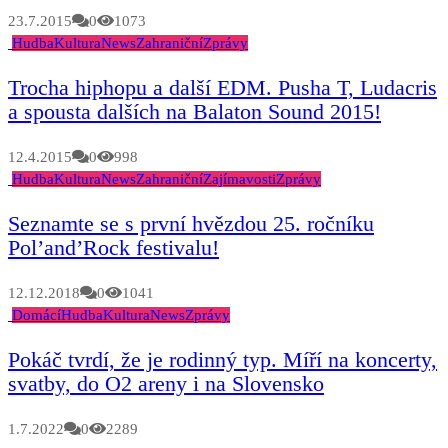
23.7.2015
0
1073
Hudba
Kultura
News
Zahraniční
Zprávy
Trocha hiphopu a další EDM. Pusha T, Ludacris
a spousta dalších na Balaton Sound 2015!
12.4.2015
0
998
Hudba
Kultura
News
Zahraniční
Zajímavosti
Zprávy
Seznamte se s první hvězdou 25. ročníku
Pol’and’Rock festivalu!
12.12.2018
0
1041
Domácí
Hudba
Kultura
News
Zprávy
Pokáč tvrdí, že je rodinný typ. Míří na koncerty,
svatby, do O2 areny i na Slovensko
1.7.2022
0
2289