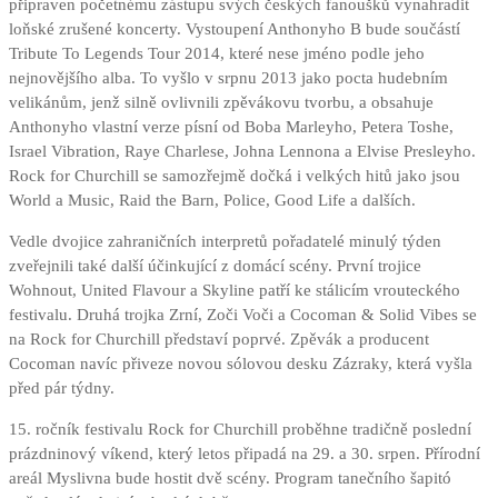
připraven početnému zástupu svých českých fanoušků vynahradit
loňské zrušené koncerty. Vystoupení Anthonyho B bude součástí
Tribute To Legends Tour 2014, které nese jméno podle jeho
nejnovějšího alba. To vyšlo v srpnu 2013 jako pocta hudebním
velikánům, jenž silně ovlivnili zpěvákovu tvorbu, a obsahuje
Anthonyho vlastní verze písní od Boba Marleyho, Petera Toshe,
Israel Vibration, Raye Charlese, Johna Lennona a Elvise Presleyho.
Rock for Churchill se samozřejmě dočká i velkých hitů jako jsou
World a Music, Raid the Barn, Police, Good Life a dalších.
Vedle dvojice zahraničních interpretů pořadatelé minulý týden
zveřejnili také další účinkující z domácí scény. První trojice
Wohnout, United Flavour a Skyline patří ke stálicím vrouteckého
festivalu. Druhá trojka Zrní, Zoči Voči a Cocoman & Solid Vibes se
na Rock for Churchill představí poprvé. Zpěvák a producent
Cocoman navíc přiveze novou sólovou desku Zázraky, která vyšla
před pár týdny.
15. ročník festivalu Rock for Churchill proběhne tradičně poslední
prázdninový víkend, který letos připadá na 29. a 30. srpen. Přírodní
areál Myslivna bude hostit dvě scény. Program tanečního šapitó