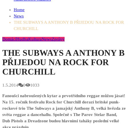
Home
News
THE SUBWAYS A ANTHONY B PŘIJEDOU NA ROCK FOR
CHURCHILL
Domácí
Hudba
Kultura
News
Zprávy
THE SUBWAYS A ANTHONY B
PŘIJEDOU NA ROCK FOR
CHURCHILL
1.5.2014
0
1033
Fanoušci nabroušených kytar a prvotřídního reggae můžou jásat!
Na 15. ročník festivalu Rock for Churchill dorazí britské punk-
rockové trio The Subways a jamajský Anthony B, velká hvězda ze
světa reggae a dancehallu. Společně s The Parov Stelar Band,
Dub Pistols a Dreadzone budou hlavními taháky poslední velké
akce prázdnin.