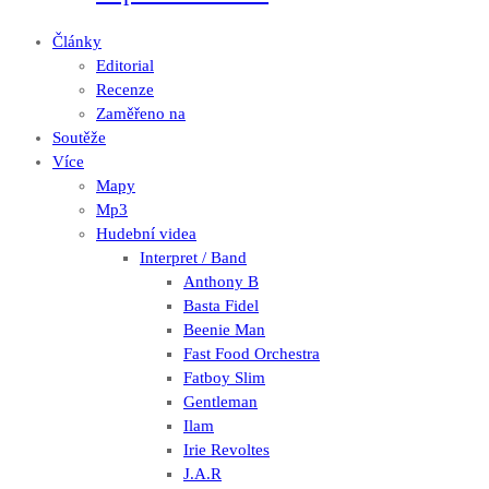
Články
Editorial
Recenze
Zaměřeno na
Soutěže
Více
Mapy
Mp3
Hudební videa
Interpret / Band
Anthony B
Basta Fidel
Beenie Man
Fast Food Orchestra
Fatboy Slim
Gentleman
Ilam
Irie Revoltes
J.A.R