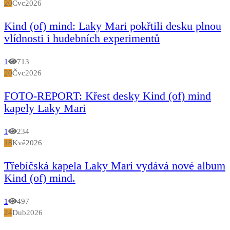
20
Čvc
2026
Kind (of) mind: Laky Mari pokřtili desku plnou
vlídnosti i hudebních experimentů
1
713
20
Čvc
2026
FOTO-REPORT: Křest desky Kind (of) mind
kapely Laky Mari
1
234
18
Kvě
2026
Třebíčská kapela Laky Mari vydává nové album
Kind (of) mind.
1
497
24
Dub
2026