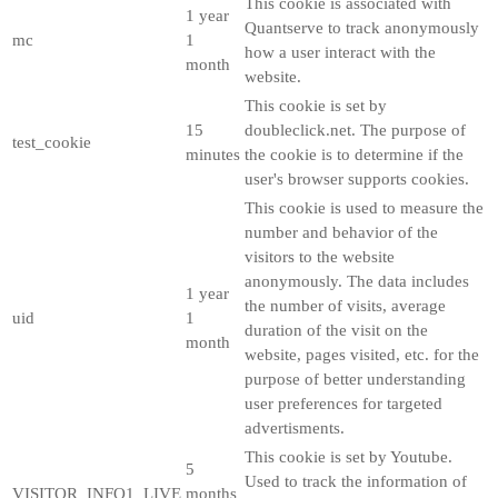
This cookie is associated with
1 year
Quantserve to track anonymously
mc
1
how a user interact with the
month
website.
This cookie is set by
15
doubleclick.net. The purpose of
test_cookie
minutes
the cookie is to determine if the
user's browser supports cookies.
This cookie is used to measure the
number and behavior of the
visitors to the website
anonymously. The data includes
1 year
the number of visits, average
uid
1
duration of the visit on the
month
website, pages visited, etc. for the
purpose of better understanding
user preferences for targeted
advertisments.
This cookie is set by Youtube.
5
Used to track the information of
VISITOR_INFO1_LIVE
months