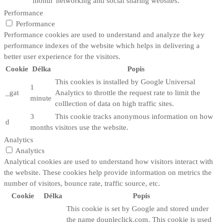
month
networking and social sharing websites.
Performance
Performance
Performance cookies are used to understand and analyze the key
performance indexes of the website which helps in delivering a
better user experience for the visitors.
Cookie
Délka
Popis
This cookies is installed by Google Universal
1
_gat
Analytics to throttle the request rate to limit the
minute
colllection of data on high traffic sites.
3
This cookie tracks anonymous information on how
d
months
visitors use the website.
Analytics
Analytics
Analytical cookies are used to understand how visitors interact with
the website. These cookies help provide information on metrics the
number of visitors, bounce rate, traffic source, etc.
Cookie
Délka
Popis
This cookie is set by Google and stored under
the name dounleclick.com. This cookie is used