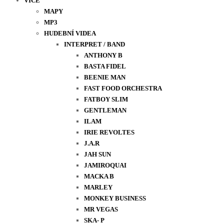
VÍCE
MAPY
MP3
HUDEBNÍ VIDEA
INTERPRET / BAND
ANTHONY B
BASTA FIDEL
BEENIE MAN
FAST FOOD ORCHESTRA
FATBOY SLIM
GENTLEMAN
ILAM
IRIE REVOLTES
J.A.R
JAH SUN
JAMIROQUAI
MACKA B
MARLEY
MONKEY BUSINESS
MR VEGAS
SKA- P