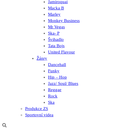
Jamiroquai
Macka B
Marley
Monkey Business
Mr Vegas
Ska- P
Švihadlo
Tata Bojs
United Flavour
Žánry
Dancehall
Funky
Hip – Hop
Jazz/ Soul/ Blues
Reggae
Rock
Ska
Produkce ZS
Sportovní videa