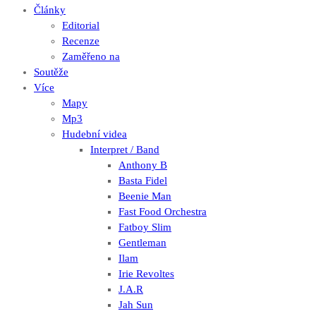
Články
Editorial
Recenze
Zaměřeno na
Soutěže
Více
Mapy
Mp3
Hudební videa
Interpret / Band
Anthony B
Basta Fidel
Beenie Man
Fast Food Orchestra
Fatboy Slim
Gentleman
Ilam
Irie Revoltes
J.A.R
Jah Sun