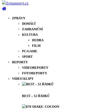
ZPRÁVY
DOMÁCÍ
ZAHRANIČNÍ
KULTURA
HUDBA
FILM
PC/GAME
SPORT
REPORTY
VIDEOREPORTY
FOTOREPORTY
VIDEO KLIPY
REST – 52 ŘÁDKŮ