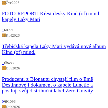
20
Čvc
2026
FOTO-REPORT: Křest desky Kind (of) mind
kapely Laky Mari
1
221
18
Kvě
2026
Třebíčská kapela Laky Mari vydává nové album
Kind (of) mind.
1
483
24
Dub
2026
Producenti z Bionautu chystají film o Emě
Destinnové i dokument o kapele Lunetic a
posilují svůj distribuční label Zero Gravity
0
1096
22
Dub
2026