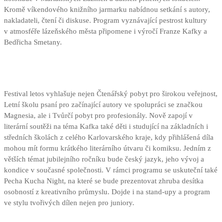
Kromě víkendového knižního jarmarku nabídnou setkání s autory,
nakladateli, čtení či diskuse. Program vyznávající pestrost kultury
v atmosféře lázeňského města připomene i výročí Franze Kafky a
Bedřicha Smetany.
Festival letos vyhlašuje nejen Čtenářský pobyt pro širokou veřejnost,
Letní školu psaní pro začínající autory ve spolupráci se značkou
Magnesia, ale i Tvůrčí pobyt pro profesionály. Nově zapojí v
literární soutěži na téma Kafka také děti i studující na základních i
středních školách z celého Karlovarského kraje, kdy přihlášená díla
mohou mít formu krátkého literárního útvaru či komiksu. Jedním z
větších témat jubilejního ročníku bude český jazyk, jeho vývoj a
kondice v současné společnosti. V rámci programu se uskuteční také
Pecha Kucha Night, na které se bude prezentovat zhruba desítka
osobností z kreativního průmyslu. Dojde i na stand-upy a program
ve stylu tvořivých dílen nejen pro juniory.