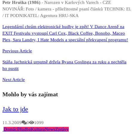
Petr Hruška (1986)
- Narozen v Karlových Varech - CZE
NOVINÁŘ: Foto / kamera - příležitostné psaní článků TECHNIK: El.
/ IT PODNIKATEL: Agentura HRU-SKA
Navigace
Legendární chrám elektronické hudby je zpět! V Dance Areně na
EXIT Festivalu vystoupí Carl Cox, Black Coffee, Bonobo, Maceo
pro
Plex, Sara Landry, I Hate Models a speciální překvapení programu!
příspěvek
Previous Article
Stáňa Jachnická urputně držela Ryana Goslinga za ruku a nechtěla
ho pustit
Next Article
Mohlo by vás zajímat
Jak to jde
11.3.2009
0
1099
Domácí
Hudba
Kultura
News
Zprávy