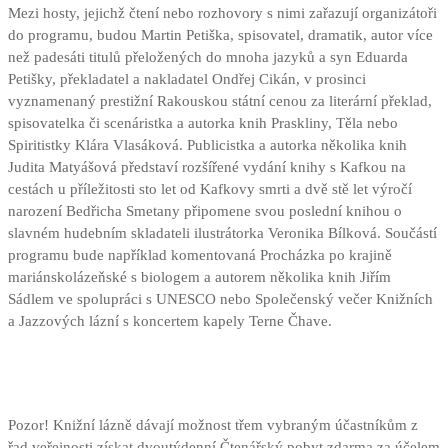
Mezi hosty, jejichž čtení nebo rozhovory s nimi zařazují organizátoři
do programu, budou Martin Petiška, spisovatel, dramatik, autor více
než padesáti titulů přeložených do mnoha jazyků a syn Eduarda
Petišky, překladatel a nakladatel Ondřej Cikán, v prosinci
vyznamenaný prestižní Rakouskou státní cenou za literární překlad,
spisovatelka či scenáristka a autorka knih Praskliny, Těla nebo
Spiritistky Klára Vlasáková. Publicistka a autorka několika knih
Judita Matyášová představí rozšířené vydání knihy s Kafkou na
cestách u příležitosti sto let od Kafkovy smrti a dvě stě let výročí
narození Bedřicha Smetany připomene svou poslední knihou o
slavném hudebním skladateli ilustrátorka Veronika Bílková. Součástí
programu bude například komentovaná Procházka po krajině
mariánskolázeňské s biologem a autorem několika knih Jiřím
Sádlem ve spolupráci s UNESCO nebo Společenský večer Knižních
a Jazzových lázní s koncertem kapely Terne Čhave.
Pozor! Knižní lázně dávají možnost třem vybraným účastníkům z
řad veřejnosti získat dvoutýdenní Čtenářský pobyt zdarma za účelem