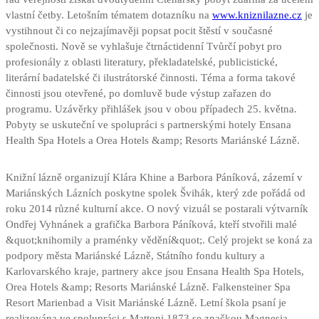
vlastní četby. Letošním tématem dotazníku na
www.kniznilazne.cz
je
vystihnout či co nejzajímavěji popsat pocit štěstí v současné
společnosti. Nově se vyhlašuje čtrnáctidenní Tvůrčí pobyt pro
profesionály z oblasti literatury, překladatelské, publicistické,
literární badatelské či ilustrátorské činnosti. Téma a forma takové
činnosti jsou otevřené, po domluvě bude výstup zařazen do
programu. Uzávěrky přihlášek jsou v obou případech 25. května.
Pobyty se uskuteční ve spolupráci s partnerskými hotely Ensana
Health Spa Hotels a Orea Hotels &amp; Resorts Mariánské Lázně.
Knižní lázně organizují Klára Khine a Barbora Páníková, zázemí v
Mariánských Lázních poskytne spolek Švihák, který zde pořádá od
roku 2014 různé kulturní akce. O nový vizuál se postarali výtvarník
Ondřej Vyhnánek a grafička Barbora Páníková, kteří stvořili malé
&quot;knihomily a praménky vědění&quot;. Celý projekt se koná za
podpory města Mariánské Lázně, Státního fondu kultury a
Karlovarského kraje, partnery akce jsou Ensana Health Spa Hotels,
Orea Hotels &amp; Resorts Mariánské Lázně. Falkensteiner Spa
Resort Marienbad a Visit Mariánské Lázně. Letní škola psaní je
realizována ve spolupráci s Mattoni 1873 se značkou Magnesia.