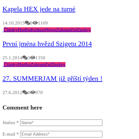
Kapela HEX jede na turné
14.10.2015
0
1169
Články
Hudba
Kultura
News
Zahraniční
Zprávy
První jména hvězd Szigetu 2014
25.1.2014
3
1350
Články
Hudba
Zahraniční
Zprávy
27. SUMMERJAM již příští týden !
27.6.2012
0
970
Comment here
Jméno
*
E-mail
*