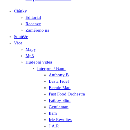
Články
Editorial
Recenze
Zaměřeno na
Soutěže
Více
Mapy
Mp3
Hudební videa
Interpret / Band
Anthony B
Basta Fidel
Beenie Man
Fast Food Orchestra
Fatboy Slim
Gentleman
Ilam
Irie Revoltes
J.A.R