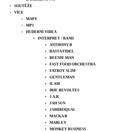
SOUTĚŽE
VÍCE
MAPY
MP3
HUDEBNÍ VIDEA
INTERPRET / BAND
ANTHONY B
BASTA FIDEL
BEENIE MAN
FAST FOOD ORCHESTRA
FATBOY SLIM
GENTLEMAN
ILAM
IRIE REVOLTES
J.A.R
JAH SUN
JAMIROQUAI
MACKA B
MARLEY
MONKEY BUSINESS