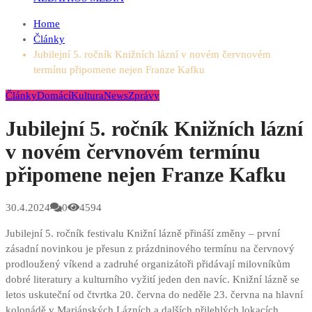
Home
Články
Jubilejní 5. ročník Knižních lázní v novém červnovém
termínu připomene nejen Franze Kafku
Články
Domácí
Kultura
News
Zprávy
Jubilejní 5. ročník Knižních lázní
v novém červnovém termínu
připomene nejen Franze Kafku
30.4.2024
0
4594
Jubilejní 5. ročník festivalu Knižní lázně přináší změny – první
zásadní novinkou je přesun z prázdninového termínu na červnový
prodloužený víkend a zadruhé organizátoři přidávají milovníkům
dobré literatury a kulturního vyžití jeden den navíc. Knižní lázně se
letos uskuteční od čtvrtka 20. června do neděle 23. června na hlavní
kolonádě v Mariánských Lázních a dalších přilehlých lokacích.