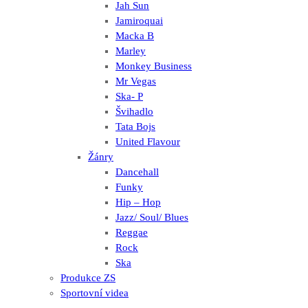
Jah Sun
Jamiroquai
Macka B
Marley
Monkey Business
Mr Vegas
Ska- P
Švihadlo
Tata Bojs
United Flavour
Žánry
Dancehall
Funky
Hip – Hop
Jazz/ Soul/ Blues
Reggae
Rock
Ska
Produkce ZS
Sportovní videa