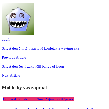
cucfli
Navigace
Sziget den čtvrtý v záplavě konfetek a v rytmu ska
pro
Previous Article
příspěvek
Sziget den šestý zakončili Kings of Leon
Next Article
Mohlo by vás zajímat
Domácí
Hudba
Kultura
News
Zajímavosti
Zprávy