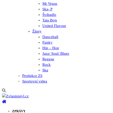
Mr Vegas
Ska- P
Švihadlo
Tata Bojs
United Flavour
Žánry
Dancehall
Funky
Hip – Hop
Jazz/ Soul/ Blues
Reggae
Rock
Ska
Produkce ZS
Sportovní videa
ZPRÁVY