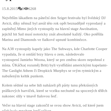
15.8.2015
0
6268
Největším lákadlem na páteční den Sziget festivalu byl švédský DJ
Avicii, díky němuž byl areál této rok opět beznadějně vyprodaný a
zaplněný.
Mimo jiných vystoupily na hlavní stage Awolnation,
jejichž hit Sail musí notoricky znát absolutně každý. Oko potěšila
Marina and Diamonds ve fialkové upnuté kombinézce.
Na A38 vystoupily kapely jako The Subways, kde Charlotte Cooper
vypadala, že si omlátí brzy hlavu o zem, následovalo
vystoupení Jamieho Woona, který se pro změnu skoro nepohnul z
místa. ÚKáčka( rozuměj Briti) byli vystřídáni americkými kapelami-
The Gaslight Athem či Dropkick Murphys se svým rytmickým a
nabušeným keltik punkem.
Kolem sédmé na sebe lidi naházeli při párty tunu překrásných
práškových barviček, které se vcelku nechutně na spocených tělěch
nakonec slily v tmavě fialovou šeď.
Večer na hlavní stage zakončil se svou show Avicii, od které jsem
očekávala mnohem lepší výkon.