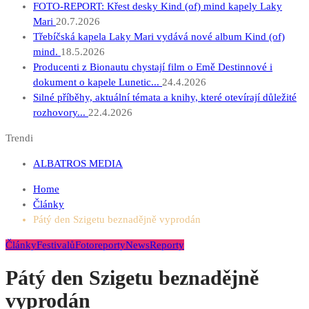
FOTO-REPORT: Křest desky Kind (of) mind kapely Laky
Mari
20.7.2026
Třebíčská kapela Laky Mari vydává nové album Kind (of)
mind.
18.5.2026
Producenti z Bionautu chystají film o Emě Destinnové i
dokument o kapele Lunetic...
24.4.2026
Silné příběhy, aktuální témata a knihy, které otevírají důležité
rozhovory...
22.4.2026
Trendi
ALBATROS MEDIA
Home
Články
Pátý den Szigetu beznadějně vyprodán
Články
Festivalů
Fotoreporty
News
Reporty
Pátý den Szigetu beznadějně
vyprodán