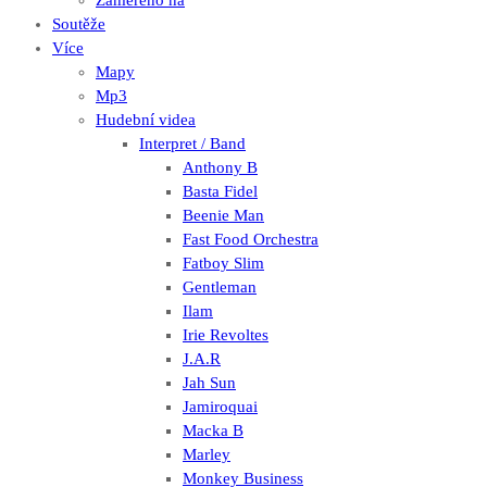
Zaměřeno na
Soutěže
Více
Mapy
Mp3
Hudební videa
Interpret / Band
Anthony B
Basta Fidel
Beenie Man
Fast Food Orchestra
Fatboy Slim
Gentleman
Ilam
Irie Revoltes
J.A.R
Jah Sun
Jamiroquai
Macka B
Marley
Monkey Business