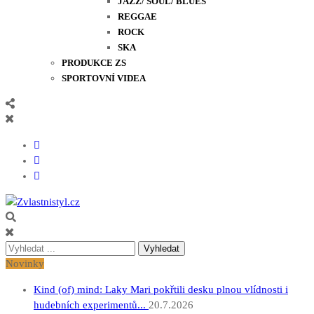
JAZZ/ SOUL/ BLUES
REGGAE
ROCK
SKA
PRODUKCE ZS
SPORTOVNÍ VIDEA
Zvlastnistyl.cz
Pramen kultury, zábavy a životního stylu
Vyhledávání
pro:
Novinky
Kind (of) mind: Laky Mari pokřtili desku plnou vlídnosti i
hudebních experimentů...
20.7.2026