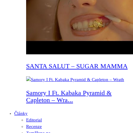
SANTA SALUT – SUGAR MAMMA
Samory I Ft. Kabaka Pyramid &
Capleton – Wra...
Články
Editorial
Recenze