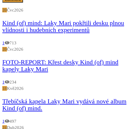
20
Čvc
2026
Kind (of) mind: Laky Mari pokřtili desku plnou
vlídnosti i hudebních experimentů
1
713
20
Čvc
2026
FOTO-REPORT: Křest desky Kind (of) mind
kapely Laky Mari
1
234
18
Kvě
2026
Třebíčská kapela Laky Mari vydává nové album
Kind (of) mind.
1
497
24
Dub
2026