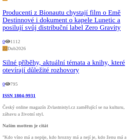
Producenti z Bionautu chystají film o Emě
Destinnové i dokument o kapele Lunetic a
posilují svůj distribuční label Zero Gravity
0
1112
22
Dub
2026
Silné příběhy, aktuální témata a knihy, které
otevírají důležité rozhovory
0
795
ISSN 1804-9931
Český online magazín Zvlastnistyl.cz zaměřující se na kulturu,
zábavu a životní styl.
Naším mottem je citát
"Kdo víno má a nepije, kdo hrozny má a nejí je, kdo ženu má a