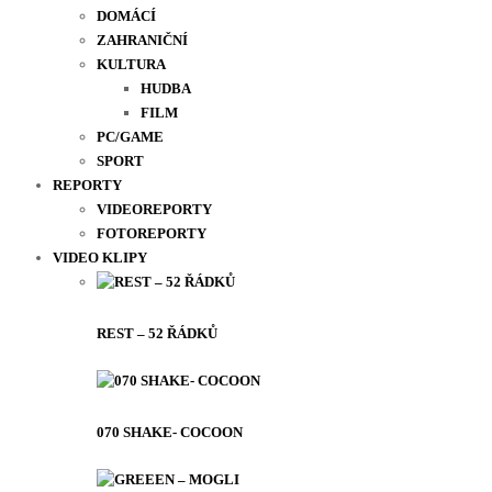
DOMÁCÍ
ZAHRANIČNÍ
KULTURA
HUDBA
FILM
PC/GAME
SPORT
REPORTY
VIDEOREPORTY
FOTOREPORTY
VIDEO KLIPY
REST – 52 ŘÁDKŮ
070 SHAKE- COCOON