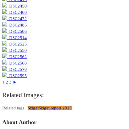
1
2
3
►
Related Images:
Related tags :
Sziget
Sziget report 2015
About Author