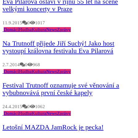
Eva Pilarová oslaví v říjnu 55 let na scéně
velkými koncerty v Praze
11.9.2015
0
1017
Domácí
Hudba
Kultura
News
Zprávy
Na Trutnoff přijede Jiří Suchý! Jako host
vystoupí královna festivalu Eva Pilarová
2.7.2014
0
968
Domácí
Hudba
Kultura
News
Zprávy
Festival Trutnoff oznamuje své věnování a
vybubnovává první české kapely
24.4.2015
0
1062
Domácí
Hudba
Kultura
News
Zprávy
Letošní MAZDA JamRock je pecka!