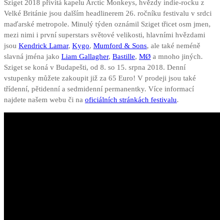
Sziget 2018 přivítá kapelu Arctic Monkeys, hvězdy indie-rocku z
Velké Británie jsou dalším headlinerem 26. ročníku festivalu v srdci
maďarské metropole. Minulý týden oznámil Sziget třicet osm jmen,
mezi nimi i první superstars světové velikosti, hlavními hvězdami
jsou
Kendrick Lamar
,
Kygo
,
Mumford & Sons
, ale také neméně
slavná jména jako
Liam Gallagher
,
Bastille
,
MØ
a mnoho jiných.
Sziget se koná v Budapešti, od 8. so 15. srpna 2018. Denní
vstupenky můžete zakoupit již za 65 Euro! V prodeji jsou také
třídenní, pětidenní a sedmidenní permanentky. Více informací
najdete našem webu či na
oficiálních stránkách festivalu
.