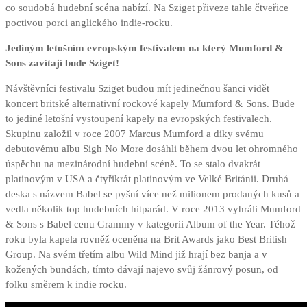
co soudobá hudební scéna nabízí. Na Sziget přiveze tahle čtveřice
poctivou porci anglického indie-rocku.
Jediným letošním evropským festivalem na který Mumford &
Sons zavítají bude Sziget!
Návštěvníci festivalu Sziget budou mít jedinečnou šanci vidět
koncert britské alternativní rockové kapely Mumford & Sons. Bude
to jediné letošní vystoupení kapely na evropských festivalech.
Skupinu založil v roce 2007 Marcus Mumford a díky svému
debutovému albu Sigh No More dosáhli během dvou let ohromného
úspěchu na mezinárodní hudební scéně. To se stalo dvakrát
platinovým v USA a čtyřikrát platinovým ve Velké Británii. Druhá
deska s názvem Babel se pyšní více než milionem prodaných kusů a
vedla několik top hudebních hitparád. V roce 2013 vyhráli Mumford
& Sons s Babel cenu Grammy v kategorii Album of the Year. Téhož
roku byla kapela rovněž oceněna na Brit Awards jako Best British
Group. Na svém třetím albu Wild Mind již hrají bez banja a v
kožených bundách, tímto dávají najevo svůj žánrový posun, od
folku směrem k indie rocku.