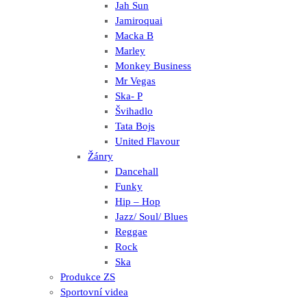
Jah Sun
Jamiroquai
Macka B
Marley
Monkey Business
Mr Vegas
Ska- P
Švihadlo
Tata Bojs
United Flavour
Žánry
Dancehall
Funky
Hip – Hop
Jazz/ Soul/ Blues
Reggae
Rock
Ska
Produkce ZS
Sportovní videa