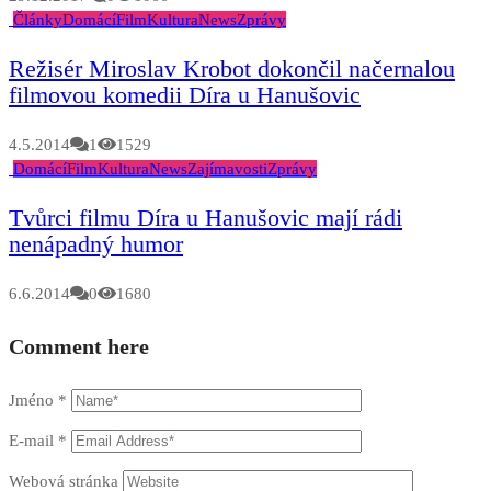
Články
Domácí
Film
Kultura
News
Zprávy
Režisér Miroslav Krobot dokončil načernalou
filmovou komedii Díra u Hanušovic
4.5.2014
1
1529
Domácí
Film
Kultura
News
Zajímavosti
Zprávy
Tvůrci filmu Díra u Hanušovic mají rádi
nenápadný humor
6.6.2014
0
1680
Comment here
Jméno
*
E-mail
*
Webová stránka