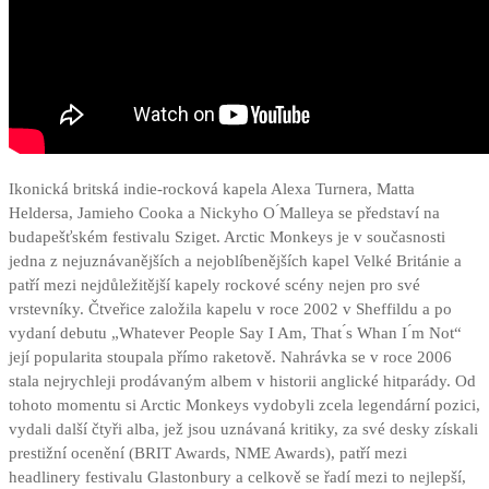
Ikonická britská indie-rocková kapela Alexa Turnera, Matta
Heldersa, Jamieho Cooka a Nickyho O ́Malleya se představí na
budapešťském festivalu Sziget. Arctic Monkeys je v současnosti
jedna z nejuznávanějších a nejoblíbenějších kapel Velké Británie a
patří mezi nejdůležitější kapely rockové scény nejen pro své
vrstevníky. Čtveřice založila kapelu v roce 2002 v Sheffildu a po
vydaní debutu „Whatever People Say I Am, That ́s Whan I ́m Not“
její popularita stoupala přímo raketově. Nahrávka se v roce 2006
stala nejrychleji prodávaným albem v historii anglické hitparády. Od
tohoto momentu si Arctic Monkeys vydobyli zcela legendární pozici,
vydali další čtyři alba, jež jsou uznávaná kritiky, za své desky získali
prestižní ocenění (BRIT Awards, NME Awards), patří mezi
headlinery festivalu Glastonbury a celkově se řadí mezi to nejlepší,