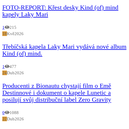
FOTO-REPORT: Křest desky Kind (of) mind
kapely Laky Mari
1
215
18
Kvě
2026
Třebíčská kapela Laky Mari vydává nové album
Kind (of) mind.
1
477
24
Dub
2026
Producenti z Bionautu chystají film o Emě
Destinnové i dokument o kapele Lunetic a
posilují svůj distribuční label Zero Gravity
0
1088
22
Dub
2026