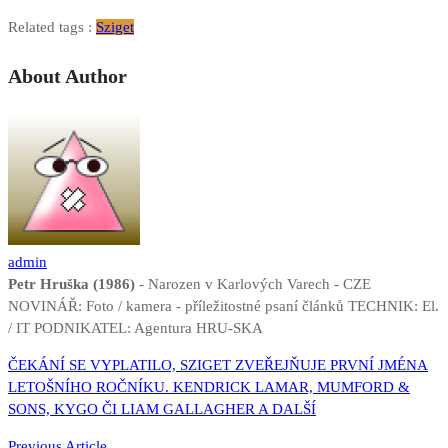
Related tags :
Sziget
About Author
admin
Petr Hruška (1986)
- Narozen v Karlových Varech - CZE
NOVINÁŘ: Foto / kamera - příležitostné psaní článků TECHNIK: El.
/ IT PODNIKATEL: Agentura HRU-SKA
Navigace
ČEKÁNÍ SE VYPLATILO, SZIGET ZVEŘEJŇUJE PRVNÍ JMÉNA
LETOŠNÍHO ROČNÍKU. KENDRICK LAMAR, MUMFORD &
pro
SONS, KYGO ČI LIAM GALLAGHER A DALŠÍ
příspěvek
Previous Article