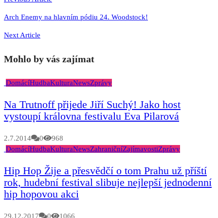
Arch Enemy na hlavním pódiu 24. Woodstock!
Next Article
Mohlo by vás zajímat
Domácí
Hudba
Kultura
News
Zprávy
Na Trutnoff přijede Jiří Suchý! Jako host
vystoupí královna festivalu Eva Pilarová
2.7.2014
0
968
Domácí
Hudba
Kultura
News
Zahraniční
Zajímavosti
Zprávy
Hip Hop Žije a přesvědčí o tom Prahu už příští
rok, hudební festival slibuje nejlepší jednodenní
hip hopovou akci
29.12.2017
0
1066