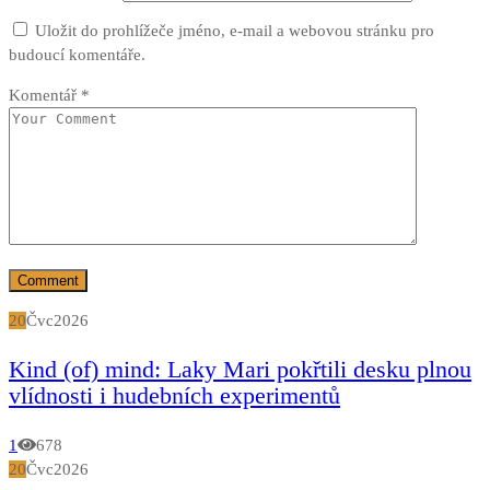
Uložit do prohlížeče jméno, e-mail a webovou stránku pro
budoucí komentáře.
Komentář
*
20
Čvc
2026
Kind (of) mind: Laky Mari pokřtili desku plnou
vlídnosti i hudebních experimentů
1
678
20
Čvc
2026