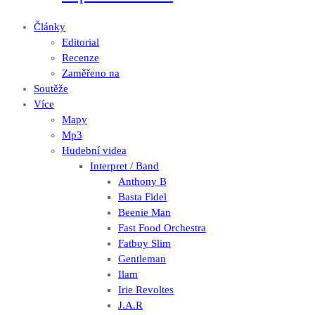
Články
Editorial
Recenze
Zaměřeno na
Soutěže
Více
Mapy
Mp3
Hudební videa
Interpret / Band
Anthony B
Basta Fidel
Beenie Man
Fast Food Orchestra
Fatboy Slim
Gentleman
Ilam
Irie Revoltes
J.A.R