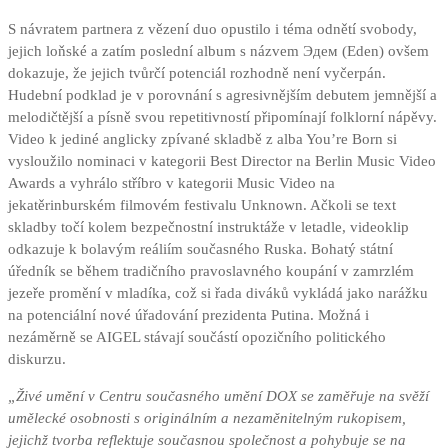
S návratem partnera z vězení duo opustilo i téma odnětí svobody,
jejich loňské a zatím poslední album s názvem Эдем (Eden) ovšem
dokazuje, že jejich tvůrčí potenciál rozhodně není vyčerpán.
Hudební podklad je v porovnání s agresivnějším debutem jemnější a
melodičtější a písně svou repetitivností připomínají folklorní nápěvy.
Video k jediné anglicky zpívané skladbě z alba You’re Born si
vysloužilo nominaci v kategorii Best Director na Berlin Music Video
Awards a vyhrálo stříbro v kategorii Music Video na
jekatěrinburském filmovém festivalu Unknown. Ačkoli se text
skladby točí kolem bezpečnostní instruktáže v letadle, videoklip
odkazuje k bolavým reáliím současného Ruska. Bohatý státní
úředník se během tradičního pravoslavného koupání v zamrzlém
jezeře promění v mladíka, což si řada diváků vykládá jako narážku
na potenciální nové úřadování prezidenta Putina. Možná i
nezáměrně se AIGEL stávají součástí opozičního politického
diskurzu.
„Živé umění v Centru současného umění DOX se zaměřuje na svěží
umělecké osobnosti s originálním a nezaměnitelným rukopisem,
jejichž tvorba reflektuje současnou společnost a pohybuje se na