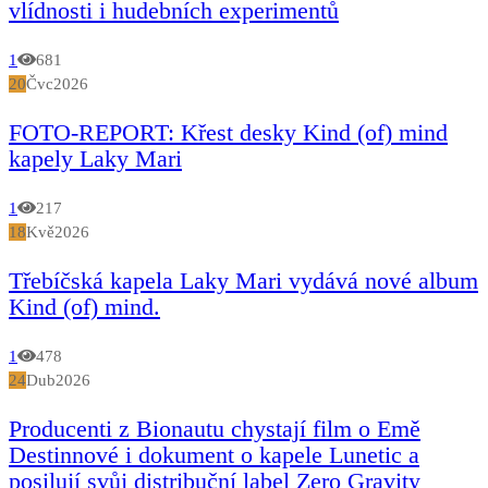
vlídnosti i hudebních experimentů
1
681
20
Čvc
2026
FOTO-REPORT: Křest desky Kind (of) mind
kapely Laky Mari
1
217
18
Kvě
2026
Třebíčská kapela Laky Mari vydává nové album
Kind (of) mind.
1
478
24
Dub
2026
Producenti z Bionautu chystají film o Emě
Destinnové i dokument o kapele Lunetic a
posilují svůj distribuční label Zero Gravity