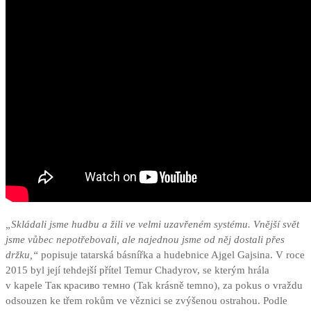
„Skládali jsme hudbu a žili ve velmi uzavřeném systému. Vnější svět
jsme vůbec nepotřebovali, ale najednou jsme od něj dostali přes
držku,“
popisuje tatarská básnířka a hudebnice Ajgel Gajsina. V roce
2015 byl její tehdejší přítel Temur Chadyrov, se kterým hrála
v kapele Так красиво темно (Tak krásně temno), za pokus o vraždu
odsouzen ke třem rokům ve věznici se zvýšenou ostrahou. Podle