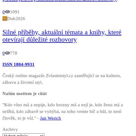
0
1091
22
Dub
2026
Silné příběhy, aktuální témata a knihy, které
otevírají důležité rozhovory
0
778
ISSN 1804-9931
Český online magazín Zvlastnistyl.cz zaměřující se na kulturu,
zábavu a životní styl.
Naším mottem je citát
"Kdo víno má a nepije, kdo hrozny má a nejí je, kdo ženu má a
nelíbá, kdo zábavě se vyhýbá, na toho vemte bič a hůl, to není
člověk, to je vůl." -
Jan Werich
Archivy