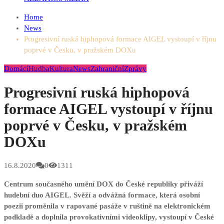
Home
News
Progresivní ruská hiphopová formace AIGEL vystoupí v říjnu
poprvé v Česku, v pražském DOXu
Domácí
Hudba
Kultura
News
Zahraniční
Zprávy
Progresivní ruská hiphopová
formace AIGEL vystoupí v říjnu
poprvé v Česku, v pražském
DOXu
16.8.2020
0
1311
Centrum současného umění DOX do České republiky přiváží
hudební duo AIGEL. Svěží a odvážná formace, která osobní
poezii proměnila v rapované pasáže v ruštině na elektronickém
podkladě a doplnila provokativními videoklipy, vystoupí v České