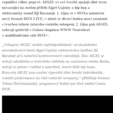
republice vůbec poprvé. AIGEL ve své tvorbě spojují silné texty
navazující na osobní příběh Ajgel Gajsiny a hip hop a
elektronický sound Ilji Baramiji. 1. října se v DOXu uskuteční
nový formát DOX LIVE, v němž se diváci budou moci seznámit
s tvorbou tohoto tatarsko-ruského uskupení, 2. října pak AIGEL
zahrají společně s českou skupinou WWW Neurobeat
v multifunkčním sále DOX
+
.
„Uskupení AIGEL vzniklo nepředpokládaně: od zhudebnění
provokativních básní Ajgel Gajsiny elektronickou hudbou Ilji
Baramiji až k natočení kontroverzních videoklipů. Duo AIGEL se
nebojí odvážného a ironického náhledu na současnou realitu Ruska,
nebojí se zpívat v ruštině a tatarštině, bourá klišé hip hopu.
Koncerty AIGEL jsou osobní výpovědí silné ženské individuality,
vokální performance na vlně rytmické raveparty,“
přibližuje formaci
Viliam Dočolomanský, programový ředitel pro živé umění Centra
DOX.