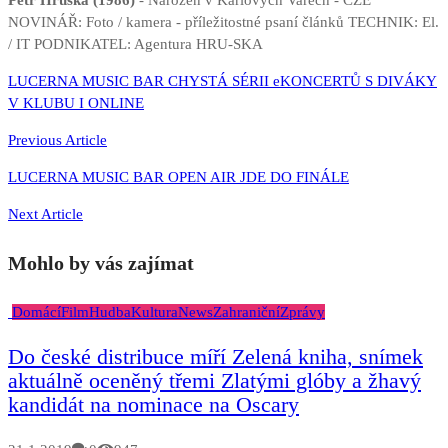
Petr Hruška (1986)
- Narozen v Karlových Varech - CZE
NOVINÁŘ: Foto / kamera - příležitostné psaní článků TECHNIK: El.
/ IT PODNIKATEL: Agentura HRU-SKA
Navigace
LUCERNA MUSIC BAR CHYSTÁ SÉRII eKONCERTŮ S DIVÁKY
V KLUBU I ONLINE
pro
příspěvek
Previous Article
LUCERNA MUSIC BAR OPEN AIR JDE DO FINÁLE
Next Article
Mohlo by vás zajímat
Domácí
Film
Hudba
Kultura
News
Zahraniční
Zprávy
Do české distribuce míří Zelená kniha, snímek
aktuálně oceněný třemi Zlatými glóby a žhavý
kandidát na nominace na Oscary