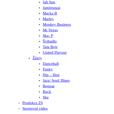
Jah Sun
Jamiroquai
Macka B
Marley
Monkey Business
Mr Vegas
Ska- P
Švihadlo
Tata Bojs
United Flavour
Žánry
Dancehall
Funky
Hip – Hop
Jazz/ Soul/ Blues
Reggae
Rock
Ska
Produkce ZS
Sportovní videa