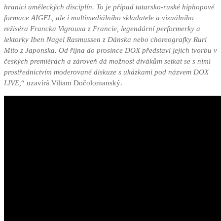
hranici uměleckých disciplín. To je případ tatarsko-ruské hiphopové
formace AIGEL, ale i multimediálního skladatele a vizuálního
režiséra Francka Vigrouxa z Francie, legendární performerky a
lektorky Iben Nagel Rasmussen z Dánska nebo choreografky Ruri
Mito z Japonska. Od října do prosince DOX představí jejich tvorbu v
českých premiérách a zároveň dá možnost divákům setkat se s nimi
prostřednictvím moderované diskuze s ukázkami pod názvem DOX
LIVE,
“ uzavírá Viliam Dočolomanský.