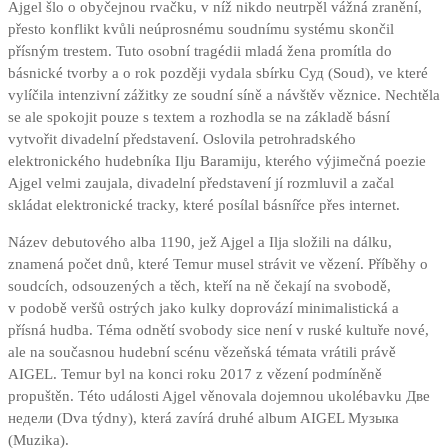
Ajgel šlo o obyčejnou rvačku, v níž nikdo neutrpěl vážná zranění,
přesto konflikt kvůli neúprosnému soudnímu systému skončil
přísným trestem. Tuto osobní tragédii mladá žena promítla do
básnické tvorby a o rok později vydala sbírku Суд (Soud), ve které
vylíčila intenzivní zážitky ze soudní síně a návštěv věznice. Nechtěla
se ale spokojit pouze s textem a rozhodla se na základě básní
vytvořit divadelní představení. Oslovila petrohradského
elektronického hudebníka Ilju Baramiju, kterého výjimečná poezie
Ajgel velmi zaujala, divadelní představení jí rozmluvil a začal
skládat elektronické tracky, které posílal básnířce přes internet.
Název debutového alba 1190, jež Ajgel a Ilja složili na dálku,
znamená počet dnů, které Temur musel strávit ve vězení. Příběhy o
soudcích, odsouzených a těch, kteří na ně čekají na svobodě,
v podobě veršů ostrých jako kulky doprovází minimalistická a
přísná hudba. Téma odnětí svobody sice není v ruské kultuře nové,
ale na současnou hudební scénu vězeňská témata vrátili právě
AIGEL. Temur byl na konci roku 2017 z vězení podmíněně
propuštěn. Této události Ajgel věnovala dojemnou ukolébavku Две
недели (Dva týdny), která zavírá druhé album AIGEL Музыка
(Muzika).