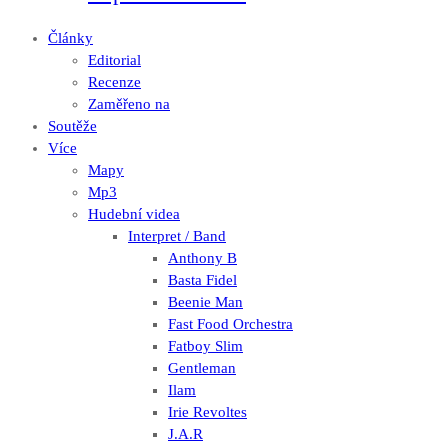
Články
Editorial
Recenze
Zaměřeno na
Soutěže
Více
Mapy
Mp3
Hudební videa
Interpret / Band
Anthony B
Basta Fidel
Beenie Man
Fast Food Orchestra
Fatboy Slim
Gentleman
Ilam
Irie Revoltes
J.A.R