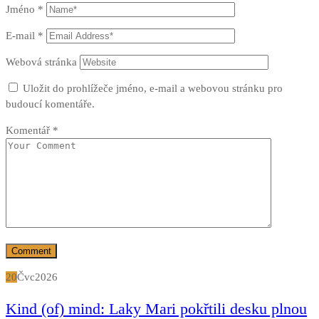
Jméno
*
E-mail
*
Webová stránka
Uložit do prohlížeče jméno, e-mail a webovou stránku pro
budoucí komentáře.
Komentář
*
20
Čvc
2026
Kind (of) mind: Laky Mari pokřtili desku plnou