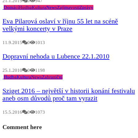
21.1.2019
0
947
Domácí
Hudba
Kultura
News
Zajímavosti
Zprávy
Eva Pilarová oslaví v říjnu 55 let na scéně
velkými koncerty v Praze
11.9.2015
0
1013
Dopravní nehoda u Lubence 22.1.2010
25.1.2010
0
1198
Hudba
Kultura
News
Zahraniční
Sziget 2016 – největší v historii konání festivalu
aneb osm důvodů proč tam vyrazit
15.5.2016
0
1073
Comment here