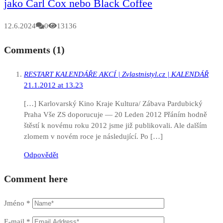
jako Carl Cox nebo Black Coffee
12.6.2024
0
13136
Comments (1)
RESTART KALENDÁŘE AKCÍ | Zvlastnistyl.cz | KALENDÁŘ
21.1.2012 at 13.23
[…] Karlovarský Kino Kraje Kultura/ Zábava Pardubický
Praha Vše ZS doporucuje — 20 Leden 2012 Přáním hodně
štěstí k novému roku 2012 jsme již publikovali. Ale dalším
zlomem v novém roce je následující. Po […]
Odpovědět
Comment here
Jméno
*
E-mail
*