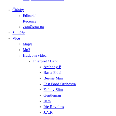
Články
Editorial
Recenze
Zaměřeno na
Soutěže
Více
Mapy
Mp3
Hudební videa
Interpret / Band
Anthony B
Basta Fidel
Beenie Man
Fast Food Orchestra
Fatboy Slim
Gentleman
Ilam
Irie Revoltes
J.A.R