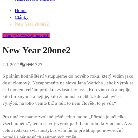
Home
Články
New Year 20one2
Články
News
Zajímavosti
New Year 20one2
2.1.2012
1
1323
S přáním hodně štěstí vstupujeme do nového roku, který vidím jako
dosti zlomový. Nezapomeňte na slova Jana Wericha ,jehož výrok se
stal mottem celého projektu zvlastnistyl.cz. „Kdo víno má a nepije,
kdo hrozny má a nejí je, kdo ženu má a nelíbá, kdo zábavě se
vyhýbá, na toho vemte bič a hůl, to není člověk, to je vůl.“
Pro umělce máme zvolené ještě jedno motto „Příroda je učitelka
všech umění.“, tento slavný výrok patří Leonardu da Vincimu. A za
celou redakci zvlastnistyl.cz vám tímto přislibuji po novoroční
poradě i pár nových zajímavých změn.