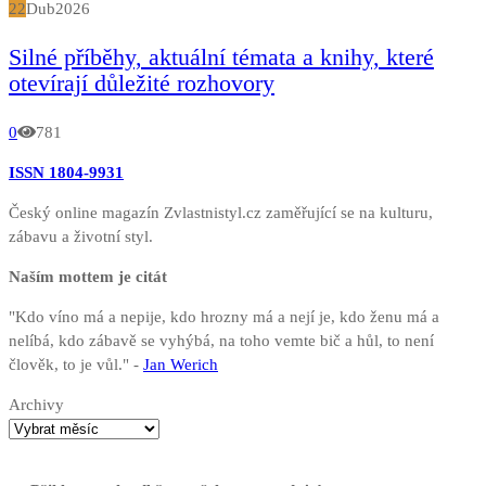
22
Dub
2026
Silné příběhy, aktuální témata a knihy, které
otevírají důležité rozhovory
0
781
ISSN 1804-9931
Český online magazín Zvlastnistyl.cz zaměřující se na kulturu,
zábavu a životní styl.
Naším mottem je citát
"Kdo víno má a nepije, kdo hrozny má a nejí je, kdo ženu má a
nelíbá, kdo zábavě se vyhýbá, na toho vemte bič a hůl, to není
člověk, to je vůl." -
Jan Werich
Archivy