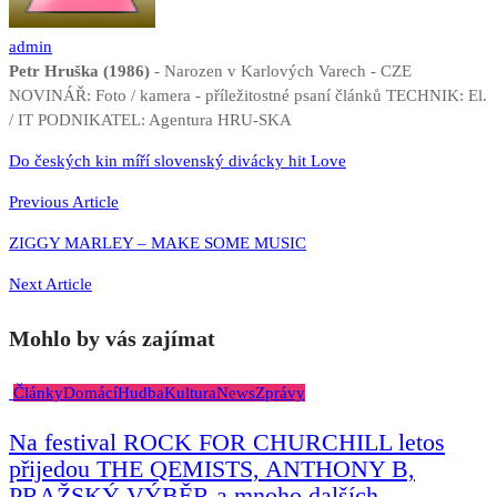
admin
Petr Hruška (1986)
- Narozen v Karlových Varech - CZE
NOVINÁŘ: Foto / kamera - příležitostné psaní článků TECHNIK: El.
/ IT PODNIKATEL: Agentura HRU-SKA
Navigace
Do českých kin míří slovenský divácky hit Love
pro
Previous Article
příspěvek
ZIGGY MARLEY – MAKE SOME MUSIC
Next Article
Mohlo by vás zajímat
Články
Domácí
Hudba
Kultura
News
Zprávy
Na festival ROCK FOR CHURCHILL letos
přijedou THE QEMISTS, ANTHONY B,
PRAŽSKÝ VÝBĚR a mnoho dalších