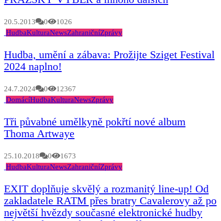
20.5.2013
0
1026
Hudba
Kultura
News
Zahraniční
Zprávy
Hudba, umění a zábava: Prožijte Sziget Festival
2024 naplno!
24.7.2024
0
12367
Domácí
Hudba
Kultura
News
Zprávy
Tři půvabné umělkyně pokřtí nové album
Thoma Artwaye
25.10.2018
0
1673
Hudba
Kultura
News
Zahraniční
Zprávy
EXIT doplňuje skvělý a rozmanitý line-up! Od
zakladatele RATM přes bratry Cavalerovy až po
největší hvězdy současné elektronické hudby