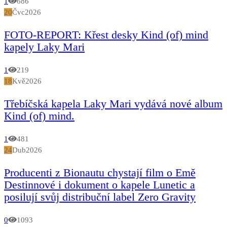
1
686
20
Čvc
2026
FOTO-REPORT: Křest desky Kind (of) mind
kapely Laky Mari
1
219
18
Kvě
2026
Třebíčská kapela Laky Mari vydává nové album
Kind (of) mind.
1
481
24
Dub
2026
Producenti z Bionautu chystají film o Emě
Destinnové i dokument o kapele Lunetic a
posilují svůj distribuční label Zero Gravity
0
1093