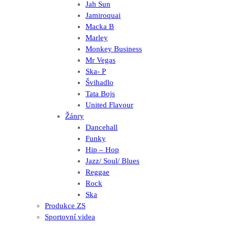
Jah Sun
Jamiroquai
Macka B
Marley
Monkey Business
Mr Vegas
Ska- P
Švihadlo
Tata Bojs
United Flavour
Žánry
Dancehall
Funky
Hip – Hop
Jazz/ Soul/ Blues
Reggae
Rock
Ska
Produkce ZS
Sportovní videa