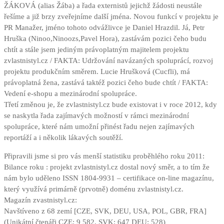
ŽÁKOVÁ (alias Žába) a řada externistů jejichž žádosti neustále
řešíme a již brzy zveřejníme další jména. Novou funkcí v projektu je
PR Manažer, jméno tohoto odvážlivce je Daniel Hrazdil. Já, Petr
Hruška (Ninoo,Ninoozs,Pavel Hora), zastávám pozici čeho budu
chtít a stále jsem jediným právoplatným majitelem projektu
zvlastnistyl.cz / FAKTA: Udržování navázaných spoluprácí, rozvoj
projektu produkčním směrem. Lucie Hrušková (Cucfli), má
právoplatná žena, zastává taktéž pozici čeho bude chtít / FAKTA:
Vedení e-shopu a mezinárodní spolupráce.
Třetí změnou je, že zvlastnistyl.cz bude existovat i v roce 2012, kdy
se naskytla řada zajímavých možností v rámci mezinárodní
spolupráce, které nám umožní přinést řadu nejen zajímavých
reportáží a i několik lákavých soutěží.
Připravili jsme si pro vás menší statistiku proběhlého roku 2011:
Bilance roku : projekt zvlastnistyl.cz dostal nový směr, a to tím že
nám bylo uděleno ISSN 1804-9931 – certifikace on-line magazínu,
který využívá primárně (prvotně) doménu zvlastnistyl.cz.
Magazín zvastnistyl.cz:
Navštíveno z 68 zemí [CZE, SVK, DEU, USA, POL, GBR, FRA]
(Unikátní čtenáři CZE: 9 582, SVK: 647 DEU: 528)