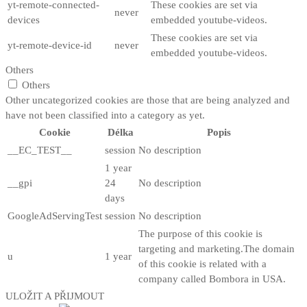
yt-remote-connected-
These cookies are set via
never
devices
embedded youtube-videos.
These cookies are set via
yt-remote-device-id
never
embedded youtube-videos.
Others
Others
Other uncategorized cookies are those that are being analyzed and
have not been classified into a category as yet.
Cookie
Délka
Popis
__EC_TEST__
session
No description
1 year
__gpi
24
No description
days
GoogleAdServingTest
session
No description
The purpose of this cookie is
targeting and marketing.The domain
u
1 year
of this cookie is related with a
company called Bombora in USA.
ULOŽIT A PŘIJMOUT