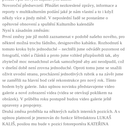
Novoroční předsevzetí: Přinášet nezkreslené zprávy, informace a
reporty v multikulturním podání jaké je nám vlastní a to i když
někdy více a jindy méně. V neposlední řadě se postaráme o
opětovné obnovení a spuštění Kulturního kalendáře
Nyní k zásadním změnám:
První změny jste již mohli zaznamenat v podobě našeho nového, pro
některé možná trochu fádního, designového kabátku. Rozhodnutí k
tomuto kroku bylo jednoduché – nechtěli jsme odvádět pozornost od
fotografií, videí a článků a proto jsme vzhled přizpůsobili tak, aby
zbytečně moc nenadchnul avšak samozřejmě aby ani neodpudil, což
v dnešní době není zrovna jednoduché. Oproti tomu jsme se snažili
oživit uvodní stranu, procházení jednotlivých rubrik a na závěr jsme
se zaměřili na hlavní bod celé rekonstrukce pro nový rok. Tímto
bodem byly galerie. Jako uplnou novinku představujeme video
galerie a nové zobrazení videa (videa se otevírají poklikem na
obrázek). V průběhu roku postupně budou video galerie ještě
upraveny a propojeny.
Druhá změna proběhla na některých našich interních pozicích. A s
uplnou platností je jmenován do funkce šéfredaktora LUKAŠ
KALIŠ, posilou mu bude v pozici fotoreportéra KATEŘINA