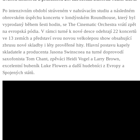
Po intenzivním období stráveném v nahrávacím studiu a následném
obrovském úspěchu koncertu v londýnském Roundhouse, který byl
vyprodaný během šesti hodin, se The Cinematic Orchestra vrátí zpět
na evropská pódia. V rámci turné k nové desce odehrají 22 koncertů
ve 13 zemích a představí svou novou velkolepou show obsahující
zbrusu nové skladby i léty prověřené hity. Hlavní postavu kapely
skladatele a producenta Jasona Swinscoea na turné doprovodí
saxofonista Tom Chant, zpěváci Heidi Vogel a Larry Brown,
excelentní bubeník Luke Flowers a další hudebníci z Evropy a
Spojených států.