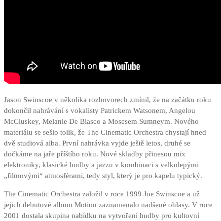
Jason Swinscoe v několika rozhovorech zmínil, že na začátku roku
dokončil nahrávání s vokalisty Patrickem Watsonem, Angelou
McCluskey, Melanie De Biasco a Mosesem Sumneym. Nového
materiálu se sešlo tolik, že The Cinematic Orchestra chystají hned
dvě studiová alba. První nahrávka vyjde ještě letos, druhé se
dočkáme na jaře příštího roku. Nové skladby přinesou mix
elektroniky, klasické hudby a jazzu v kombinaci s velkolepými
„filmovými“ atmosférami, tedy styl, který je pro kapelu typický.
The Cinematic Orchestra založil v roce 1999 Joe Swinscoe a už
jejich debutové album Motion zaznamenalo nadšené ohlasy. V roce
2001 dostala skupina nabídku na vytvoření hudby pro kultovní