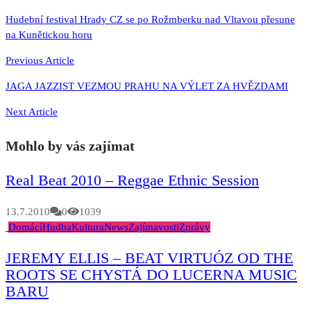
Navigace
Hudební festival Hrady CZ se po Rožmberku nad Vltavou přesune
na Kunětickou horu
pro
příspěvek
Previous Article
JAGA JAZZIST VEZMOU PRAHU NA VÝLET ZA HVĚZDAMI
Next Article
Mohlo by vás zajímat
Real Beat 2010 – Reggae Ethnic Session
13.7.2010
0
1039
Domácí
Hudba
Kultura
News
Zajímavosti
Zprávy
JEREMY ELLIS – BEAT VIRTUÓZ OD THE
ROOTS SE CHYSTÁ DO LUCERNA MUSIC
BARU