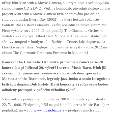
němý film Man with a Movie Camera, s kterým objela svět a vydala
stejnojmenné CD a DVD. Většina kompozic původně složených pro
projekt Man with a Movie Camera byla adaptována pro druhé
studiovou desku Every Day (2002), na které hostují vokalisté
Fontella Bass a Roots Manuva. Zatím poslední studiové album Ma
Fleur vyšlo v roce 2007. O rok později The Cinematic Orchestra
vydali živák z Royal Albert Hall. V roce 2011 skupina uskutečnila
sérii vystoupení v londýnském Barbican Centre, kde doprovázela
klasické němé filmy. Nejlepší momenty série vyšly v roce 2012 na
album The Cinematic Orchestra Presents: In Motion #1.
Koncert The Cinematic Orchestra proběhne v rámci série 20
koncertů u příležitosti 20. výročí Lucerna Music Baru. Klub již
zveřejnil tři jména narozeninové šňůry – velšskou zpěvačku
Marina and the Diamonds, legendy jazz-funku a soulu Incognito a
britskou skupinu Dub Pistols. Další koncerty výroční série budou
odhaleny postupně v průběhu několika týdnů.
Vstupenky v předprodeji pořídíte za 700 Kč + poplatky od středy
22. 7. 10:00. Předprodej běží na pokladně Lucerna Music Baru (bez
poplatků), na webu
www.musicbar.cz
a v předprodejních sítích