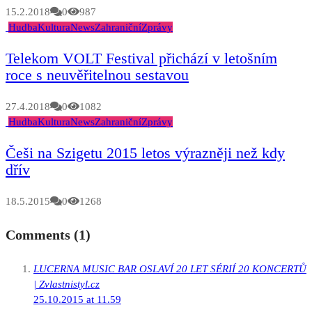
15.2.2018
0
987
Hudba
Kultura
News
Zahraniční
Zprávy
Telekom VOLT Festival přichází v letošním
roce s neuvěřitelnou sestavou
27.4.2018
0
1082
Hudba
Kultura
News
Zahraniční
Zprávy
Češi na Szigetu 2015 letos výrazněji než kdy
dřív
18.5.2015
0
1268
Comments (1)
LUCERNA MUSIC BAR OSLAVÍ 20 LET SÉRIÍ 20 KONCERTŮ
| Zvlastnistyl.cz
25.10.2015 at 11.59