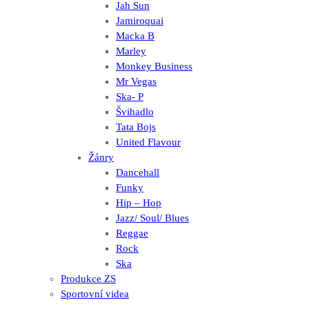
Jah Sun
Jamiroquai
Macka B
Marley
Monkey Business
Mr Vegas
Ska- P
Švihadlo
Tata Bojs
United Flavour
Žánry
Dancehall
Funky
Hip – Hop
Jazz/ Soul/ Blues
Reggae
Rock
Ska
Produkce ZS
Sportovní videa