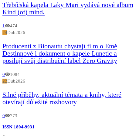
Třebíčská kapela Laky Mari vydává nové album
Kind (of) mind.
1
474
24
Dub
2026
Producenti z Bionautu chystají film o Emě
Destinnové i dokument o kapele Lunetic a
posilují svůj distribuční label Zero Gravity
0
1084
22
Dub
2026
Silné příběhy, aktuální témata a knihy, které
otevírají důležité rozhovory
0
773
ISSN 1804-9931