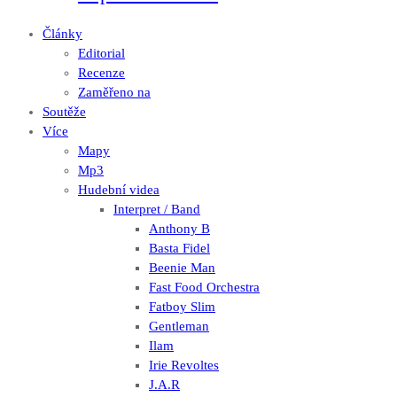
Články
Editorial
Recenze
Zaměřeno na
Soutěže
Více
Mapy
Mp3
Hudební videa
Interpret / Band
Anthony B
Basta Fidel
Beenie Man
Fast Food Orchestra
Fatboy Slim
Gentleman
Ilam
Irie Revoltes
J.A.R