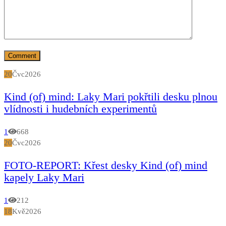
20
Čvc
2026
Kind (of) mind: Laky Mari pokřtili desku plnou
vlídnosti i hudebních experimentů
1
668
20
Čvc
2026
FOTO-REPORT: Křest desky Kind (of) mind
kapely Laky Mari
1
212
18
Kvě
2026