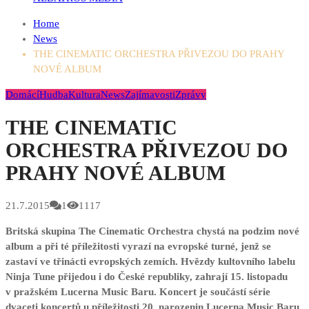
Home
News
THE CINEMATIC ORCHESTRA PŘIVEZOU DO PRAHY
NOVÉ ALBUM
Domácí
Hudba
Kultura
News
Zajímavosti
Zprávy
THE CINEMATIC
ORCHESTRA PŘIVEZOU DO
PRAHY NOVÉ ALBUM
21.7.2015
1
1117
Britská skupina The Cinematic Orchestra chystá na podzim nové
album a při té příležitosti vyrazí na evropské turné, jenž se
zastaví ve třinácti evropských zemích. Hvězdy kultovního labelu
Ninja Tune přijedou i do České republiky, zahrají 15. listopadu
v pražském Lucerna Music Baru. Koncert je součástí série
dvaceti koncertů u příležitosti 20. narozenin Lucerna Music Baru.