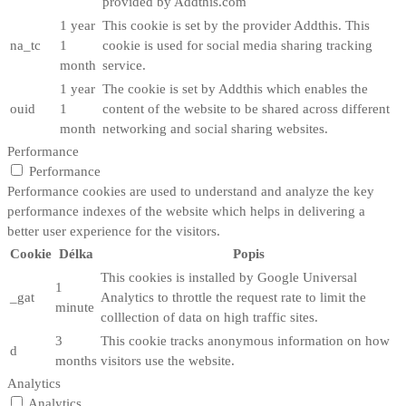
provided by Addthis.com
1 year
This cookie is set by the provider Addthis. This
na_tc
1
cookie is used for social media sharing tracking
month
service.
1 year
The cookie is set by Addthis which enables the
ouid
1
content of the website to be shared across different
month
networking and social sharing websites.
Performance
Performance
Performance cookies are used to understand and analyze the key
performance indexes of the website which helps in delivering a
better user experience for the visitors.
Cookie
Délka
Popis
This cookies is installed by Google Universal
1
_gat
Analytics to throttle the request rate to limit the
minute
colllection of data on high traffic sites.
3
This cookie tracks anonymous information on how
d
months
visitors use the website.
Analytics
Analytics