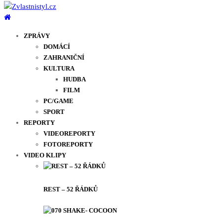
ZPRÁVY
DOMÁCÍ
ZAHRANIČNÍ
KULTURA
HUDBA
FILM
PC/GAME
SPORT
REPORTY
VIDEOREPORTY
FOTOREPORTY
VIDEO KLIPY
REST – 52 ŘÁDKŮ