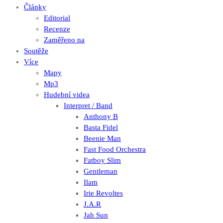
Články
Editorial
Recenze
Zaměřeno na
Soutěže
Více
Mapy
Mp3
Hudební videa
Interpret / Band
Anthony B
Basta Fidel
Beenie Man
Fast Food Orchestra
Fatboy Slim
Gentleman
Ilam
Irie Revoltes
J.A.R
Jah Sun