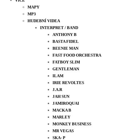
VÍCE
MAPY
MP3
HUDEBNÍ VIDEA
INTERPRET / BAND
ANTHONY B
BASTA FIDEL
BEENIE MAN
FAST FOOD ORCHESTRA
FATBOY SLIM
GENTLEMAN
ILAM
IRIE REVOLTES
J.A.R
JAH SUN
JAMIROQUAI
MACKA B
MARLEY
MONKEY BUSINESS
MR VEGAS
SKA- P