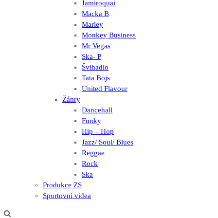
Jamiroquai
Macka B
Marley
Monkey Business
Mr Vegas
Ska- P
Švihadlo
Tata Bojs
United Flavour
Žánry
Dancehall
Funky
Hip – Hop
Jazz/ Soul/ Blues
Reggae
Rock
Ska
Produkce ZS
Sportovní videa