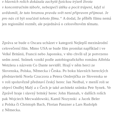
v hlavních rolích dokázala zachytit fyzickou trýzeň života
v koncentračním táboře, nebezpečí útěku a pocit trápení, když si
uvědomili, že tuto hroznou pravdu svět není připraven přijmout. Je
pro nás ctí být součástí tohoto filmu.“
A dodal, že příběh filmu nemá
jen regionální rozměr, ale pojednává o celosvětovém tématu.
Zpráva se bude o Oscara ucházet v kategorii Nejlepší mezinárodní
celovečerní film. Mimo USA se bude film promítat například i ve
Velké Británii, Francii nebo Japonsku, v této chvíli už je potvrzeno
sedm zemí. Snímek vznikl podle autobiografického románu Alfréda
Wetzlera s názvem Co Dante neviděl. Hrají v něm herci ze
Slovenska, Polska, Německa i Česka. Po boku hlavních hereckých
představitelů Noela Czuczora a Petera Ondrejička ze Slovenska se
v roli spoluvězně představí český herec Jan Nedbal, v menší roli se
objeví Ondřej Malý a z Čech je také architekt snímku Petr Synek. Ve
Zprávě hraje i slavný britský herec John Hannah, v dalších rolích
pak Wojciech Mecwaldowski, Kamil Nozynski a Jacek Beler
z Polska či Christoph Bach, Florian Panzner a Lars Rudolph
z Německa.