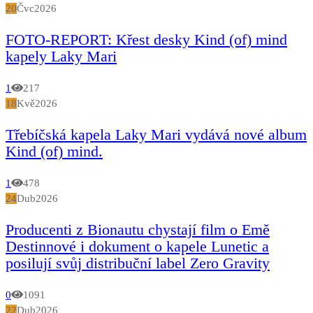
20
Čvc
2026
FOTO-REPORT: Křest desky Kind (of) mind
kapely Laky Mari
1
217
18
Kvě
2026
Třebíčská kapela Laky Mari vydává nové album
Kind (of) mind.
1
478
24
Dub
2026
Producenti z Bionautu chystají film o Emě
Destinnové i dokument o kapele Lunetic a
posilují svůj distribuční label Zero Gravity
0
1091
22
Dub
2026