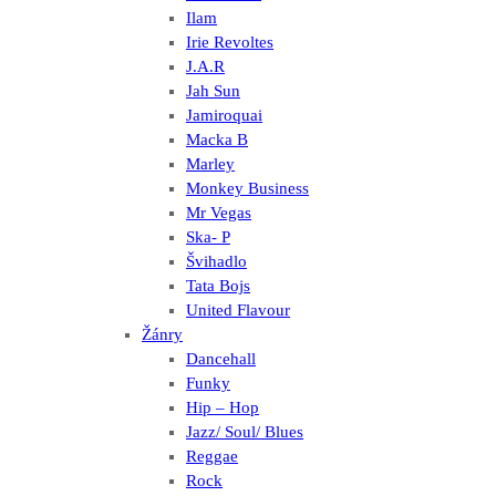
Ilam
Irie Revoltes
J.A.R
Jah Sun
Jamiroquai
Macka B
Marley
Monkey Business
Mr Vegas
Ska- P
Švihadlo
Tata Bojs
United Flavour
Žánry
Dancehall
Funky
Hip – Hop
Jazz/ Soul/ Blues
Reggae
Rock