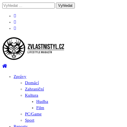
Skip
Skip
Vyhledávání
to
to
pro:
navigation
content
Zvlastnistyl.cz
Pramen kultury, zábavy a životního stylu
Zprávy
Domácí
Zahraniční
Kultura
Hudba
Film
PC/Game
Sport
Reporty