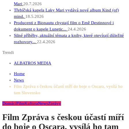
Mari
20.7.2026
Třebíčská kapela Laky Mari vydává nové album Kind (of)
mind.
18.5.2026
Producenti z Bionautu chystají film o Emě Destinnové i
dokument o kapele Lunetic...
24.4.2026
Silné příběhy, aktuální témata a knihy, které otevírají důležité
rozhovory...
22.4.2026
Trendi
ALBATROS MEDIA
Home
News
Film Zpráva s českou účastí míří do boje o Oscara, vysílá ho
tam Slovensko
Domácí
Film
Kultura
News
Zprávy
Film Zpráva s českou účastí míří
do boje o Oscara, vysílá ho tam