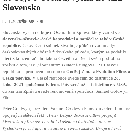
Slovensko
8.11.2020
0
1708
Slovensko vysílá do boje o Oscara film Zpráva, který vznikl
ve
slovensko-německo-české koprodukci a natáčel se také v České
republice
. Celovečerní snímek ztvárňuje příběh dvou mladých
československých občanů židovského původu, kterým se podařilo
utéct z koncentračního tábora Osvětim a předat světu podrobnou
zprávu o tom, jak „tábor smrti“ skutečně fungoval. Za Českou
republiku je producentem snímku
Ondřej Zima z Evolution Films a
Česká televize
. V České republice uvede film do distribuce
28.
ledna 2021 společnost Falcon
. Potvrzená už je i
distribuce v USA
,
do kin tam Zprávu uvede renomovaná společnost Samuel Goldwyn
Films.
Peter Goldwyn, prezident Samuel Goldwyn Films k uvedení filmu ve
Spojených státech řekl: „
Peter Bebjak dokázal citlivě propojit
historickou přesnost s osobní zkušeností ústředních postav.
Výsledkem je strhující a vizuálně invenční zážitek. Dvojice herců