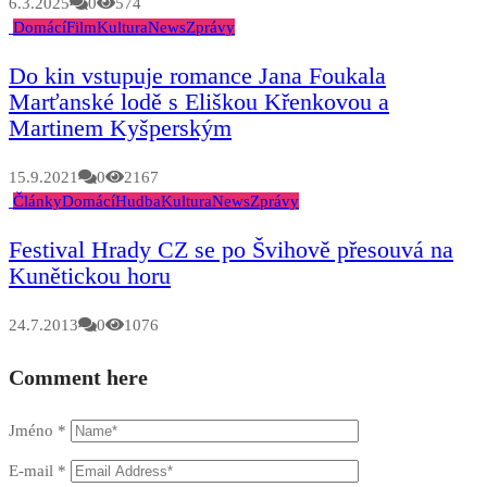
6.3.2025
0
574
Domácí
Film
Kultura
News
Zprávy
Do kin vstupuje romance Jana Foukala
Marťanské lodě s Eliškou Křenkovou a
Martinem Kyšperským
15.9.2021
0
2167
Články
Domácí
Hudba
Kultura
News
Zprávy
Festival Hrady CZ se po Švihově přesouvá na
Kunětickou horu
24.7.2013
0
1076
Comment here
Jméno
*
E-mail
*