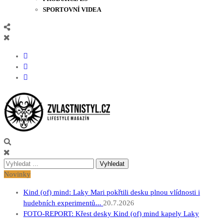
SPORTOVNÍ VIDEA
Zvlastnistyl.cz
Pramen kultury, zábavy a životního stylu
Vyhledávání
pro:
Novinky
Kind (of) mind: Laky Mari pokřtili desku plnou vlídnosti i
hudebních experimentů...
20.7.2026
FOTO-REPORT: Křest desky Kind (of) mind kapely Laky