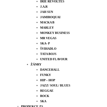
IRIE REVOLTES
J.A.R
JAH SUN
JAMIROQUAI
MACKA B
MARLEY
MONKEY BUSINESS
MR VEGAS
SKA- P
ŠVIHADLO
TATA BOJS
UNITED FLAVOUR
ŽÁNRY
DANCEHALL
FUNKY
HIP – HOP
JAZZ/ SOUL/ BLUES
REGGAE
ROCK
SKA
PRODUKCE ZS