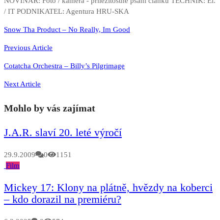
NOVINÁŘ: Foto / kamera - příležitostné psaní článků TECHNIK: El.
/ IT PODNIKATEL: Agentura HRU-SKA
Navigace
Snow Tha Product – No Really, Im Good
pro
Previous Article
příspěvek
Cotatcha Orchestra – Billy’s Pilgrimage
Next Article
Mohlo by vás zajímat
J.A.R. slaví 20. leté výročí
29.9.2009
0
1151
Film
Mickey 17: Klony na plátně, hvězdy na koberci
– kdo dorazil na premiéru?