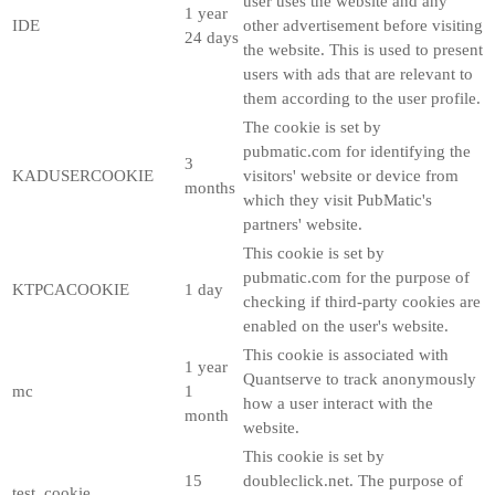
user uses the website and any
1 year
IDE
other advertisement before visiting
24 days
the website. This is used to present
users with ads that are relevant to
them according to the user profile.
The cookie is set by
pubmatic.com for identifying the
3
KADUSERCOOKIE
visitors' website or device from
months
which they visit PubMatic's
partners' website.
This cookie is set by
pubmatic.com for the purpose of
KTPCACOOKIE
1 day
checking if third-party cookies are
enabled on the user's website.
This cookie is associated with
1 year
Quantserve to track anonymously
mc
1
how a user interact with the
month
website.
This cookie is set by
15
doubleclick.net. The purpose of
test_cookie