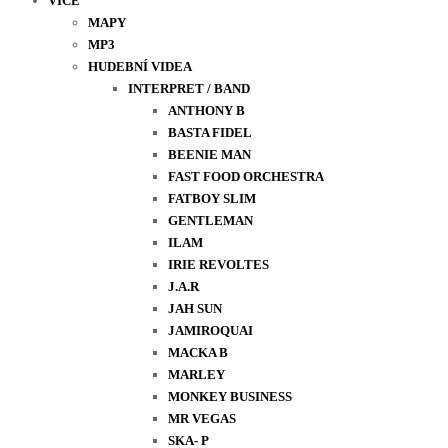
VÍCE
MAPY
MP3
HUDEBNÍ VIDEA
INTERPRET / BAND
ANTHONY B
BASTA FIDEL
BEENIE MAN
FAST FOOD ORCHESTRA
FATBOY SLIM
GENTLEMAN
ILAM
IRIE REVOLTES
J.A.R
JAH SUN
JAMIROQUAI
MACKA B
MARLEY
MONKEY BUSINESS
MR VEGAS
SKA- P