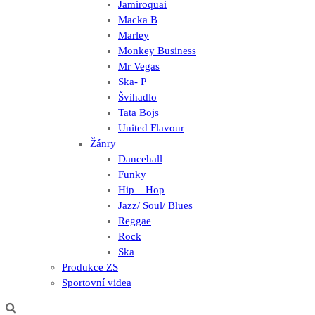
Jamiroquai
Macka B
Marley
Monkey Business
Mr Vegas
Ska- P
Švihadlo
Tata Bojs
United Flavour
Žánry
Dancehall
Funky
Hip – Hop
Jazz/ Soul/ Blues
Reggae
Rock
Ska
Produkce ZS
Sportovní videa