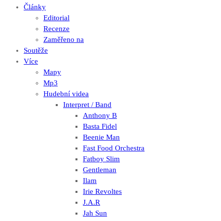
Články
Editorial
Recenze
Zaměřeno na
Soutěže
Více
Mapy
Mp3
Hudební videa
Interpret / Band
Anthony B
Basta Fidel
Beenie Man
Fast Food Orchestra
Fatboy Slim
Gentleman
Ilam
Irie Revoltes
J.A.R
Jah Sun