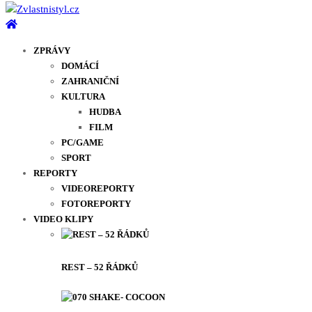
ZPRÁVY
DOMÁCÍ
ZAHRANIČNÍ
KULTURA
HUDBA
FILM
PC/GAME
SPORT
REPORTY
VIDEOREPORTY
FOTOREPORTY
VIDEO KLIPY
REST – 52 ŘÁDKŮ