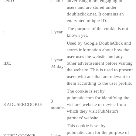
DSID
1 hour
advertising more engaging to
users and are stored under
doubleclick.net. It contains an
encrypted unique ID.
The purpose of the cookie is not
i
1 year
known yet.
Used by Google DoubleClick and
stores information about how the
user uses the website and any
1 year
IDE
other advertisement before visiting
24 days
the website. This is used to present
users with ads that are relevant to
them according to the user profile.
The cookie is set by
pubmatic.com for identifying the
3
KADUSERCOOKIE
visitors' website or device from
months
which they visit PubMatic's
partners' website.
This cookie is set by
pubmatic.com for the purpose of
KTPCACOOKIE
1 day