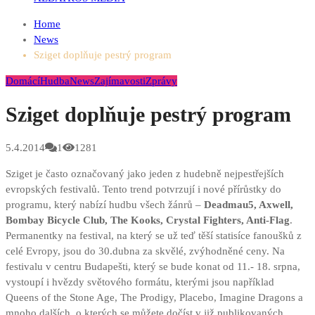
Home
News
Sziget doplňuje pestrý program
Domácí
Hudba
News
Zajímavosti
Zprávy
Sziget doplňuje pestrý program
5.4.2014
1
1281
Sziget je často označovaný jako jeden z hudebně nejpestřejších
evropských festivalů. Tento trend potvrzují i nové přírůstky do
programu, který nabízí hudbu všech žánrů –
Deadmau5, Axwell,
Bombay Bicycle Club, The Kooks, Crystal Fighters, Anti-Flag
.
Permanentky na festival, na který se už teď těší statisíce fanoušků z
celé Evropy, jsou do 30.dubna za skvělé, zvýhodněné ceny. Na
festivalu v centru Budapešti, který se bude konat od 11.- 18. srpna,
vystoupí i hvězdy světového formátu, kterými jsou například
Queens of the Stone Age, The Prodigy, Placebo, Imagine Dragons a
mnoho dalších,
o kterých se můžete dočíst v již publikovaných