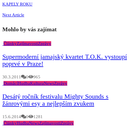
KAPELY ROKU
Next Article
Mohlo by vás zajímat
Články
Zajímavosti
Zprávy
Supermoderní jamajský kvartet T.O.K. vystoupí
poprvé v Praze!
30.3.2011
0
965
Domácí
Hudba
Kultura
News
Zprávy
Desátý ročník festivalu Mighty Sounds s
žánrovými esy a nejlepším zvukem
15.6.2014
0
1281
Články
Hudba
News
Zajímavosti
Zprávy