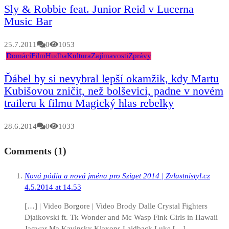
Sly & Robbie feat. Junior Reid v Lucerna
Music Bar
25.7.2011
0
1053
Domácí
Film
Hudba
Kultura
Zajímavosti
Zprávy
Ďábel by si nevybral lepší okamžik, kdy Martu
Kubišovou zničit, než bolševici, padne v novém
traileru k filmu Magický hlas rebelky
28.6.2014
0
1033
Comments (1)
Nová pódia a nová jména pro Sziget 2014 | Zvlastnistyl.cz
4.5.2014 at 14.53
[…] | Video Borgore | Video Brody Dalle Crystal Fighters
Djaikovski ft. Tk Wonder and Mc Wasp Fink Girls in Hawaii
Jagwar Ma Kavinsky Klaxons Laidback Luke […]