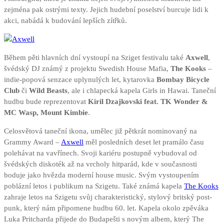
zejména pak ostrými texty. Jejich hudební poselství burcuje lidi k
akci, nabádá k budování lepších zítřků.
Během pěti hlavních dní vystoupí na Sziget festivalu také
Axwell
,
švédský DJ známý z projektu Swedish House Mafia,
The Kooks
–
indie-popová senzace uplynulých let, kytarovka
Bombay Bicycle
Club
či
Wild Beasts
, ale i chlapecká kapela Girls in Hawai. Taneční
hudbu bude reprezentovat
Kiril Dzajkovski feat. TK Wonder &
MC Wasp, Mount Kimbie
.
Celosvětová taneční ikona, umělec již pětkrát nominovaný na
Grammy Award –
Axwell
měl posledních deset let pramálo času
polehávat na vavřínech. Svoji kariéru postupně vybudoval od
švédských diskoték až na vrcholy hitparád, kde v současnosti
boduje jako hvězda moderní house music. Svým vystoupením
poblázní letos i publikum na Szigetu. Také známá kapela
The Kooks
zahraje letos na Szigetu svůj charakteristický, stylový britský post-
punk, který nám připomene hudbu 60. let. Kapela okolo zpěváka
Luka Pritcharda přijede do Budapešti s novým albem, který The