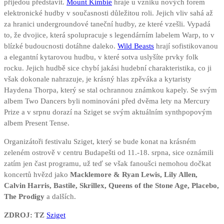
přijedou představit.
Mount Kimbie
hraje u vzniku nových forem
elektronické hudby v současnosti důležitou roli. Jejich vliv sahá až
za hranici undergroundové taneční hudby, ze které vzešli. Vypadá
to, že dvojice, která spolupracuje s legendárním labelem Warp, to v
blízké budoucnosti dotáhne daleko.
Wild Beasts
hrají sofistikovanou
a elegantní kytarovou hudbu, v které sotva uslyšíte prvky folk
rocku. Jejich hudbě sice chybí jakási hudební charakteristika, co ji
však dokonale nahrazuje, je krásný hlas zpěváka a kytaristy
Haydena Thorpa, který se stal ochrannou známkou kapely. Se svým
albem Two Dancers byli nominováni před dvěma lety na Mercury
Prize a v srpnu dorazí na Sziget se svým aktuálním synthpopovým
albem Present Tense.
Organizátoři festivalu Sziget, který se bude konat na krásném
zeleném ostrově v centru Budapešti od 11.-18. srpna, sice oznámili
zatím jen čast programu, už teď se však fanoušci nemohou dočkat
koncertů hvězd jako
Macklemore & Ryan Lewis, Lily Allen,
Calvin Harris, Bastile, Skrillex, Queens of the Stone Age, Placebo,
The Prodigy
a dalších.
ZDROJ: TZ
Sziget