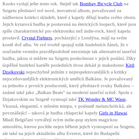
Kooks vydají ješte tento rok. Stejně tak
Bombay Bicycle Club
na
Szigetu představí své nové, inovativní album, považované za
nádhernou kolekci skladeb, které z kapely dělají leadra svého oboru.
Jejich kytarová hudba je postavená na éterických loopech, které jsou
spíše charakteristické pro elektroniku než indie-rock, který kapelu
proslavil.
Crystal Fighters
, pocházející z Londýna, májí na svém
kontě dvě alba. Ve své tvorbě spojují tolik hudebních žánrů, že v
současém vesmíru pravděpodobně neexistuje tak alternativní taneční
hudba, jakou si můžete na Szigetu poslechnout v jejich podání. Díky
úspěšné hudební kariéře posledních dvou dekád je makedonec
Kiril
Dzajkovski
nepochybně jedním z nejrespektovanějších a kritiky
nejoceňovanějších elektronických umělců Balkánu. Je považovaný
za jednoho z prvních producentů, který představil zvuky Balkánu –
známé také jako „Balkan Beats“ na moderní taneční scéně. Spolu s
Dzjakovskim na Szigetě vystoupí také
TK Wonder & MC Wasp
.
Vkusná, elegantní, v mírném tempu, v podstatě melancholická, ale
povznášející – taková je hudba chlapecké kapely
Girls in Hawai
.
Mladí Belgičani vytvářejí svým indie-pop stylem magickou
atmosféru, kterou pocítíte nejen během jejich vystoupení na Szigetu,
ale také na jejich aktuálním albu Everest, které do Budapešti