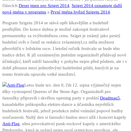
článcích
Deset jmen pro Sziget 2014
,
Sziget 2014 oznamuje další
nová jména v programu
a
První jména hvězd Szigetu 2014
.
Program Szigetu 2014 se stává opět lákavějším a hudebně
pestřejším. Do konce dubna je možné zakoupit festivalové
permanentky za zvýhodněnou cenu. Sziget je známý jako pestrý
hudební svět o čemž se redakce zvlastnistyl.cz měla možnost
přesvědčit v loňském roce. I letošní ročník festivalu se bude této
tradice držet. K již oznámeným jménům organizátoři přidávají nové
účinkující, kteří udrží fanoušky v pohybu nejen před pódiem, ale i v
době přesunu mezi jednotlivými hudebními pódii, kterých je na
tomto festivalu opravdu velké množství.
Letos bude tzv. den 0, čili 12. srpna výjimečný nejen
díky vystoupení Queens of the Stone Age. Organizátoři pro
fanoušky připravili i skvělou opening party v podání
Deadmau5
,
kanadského průkopníka elektro-dance a účastníka největších
hudebních festivalů, jehož produkce mění vnímání popové hudby
současnosti. Nultý den si fanoušci budou moci užít i koncert kapely
Anti-Flag
, ultra provokativní punk-rockové kapely z amerického
Pittsburghu, která je známá nejen svojí rytmickou muzikou, ale