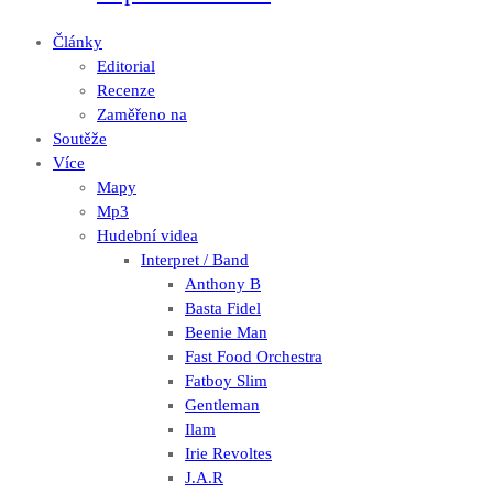
Články
Editorial
Recenze
Zaměřeno na
Soutěže
Více
Mapy
Mp3
Hudební videa
Interpret / Band
Anthony B
Basta Fidel
Beenie Man
Fast Food Orchestra
Fatboy Slim
Gentleman
Ilam
Irie Revoltes
J.A.R