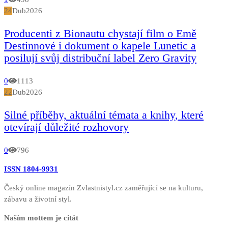
24
Dub
2026
Producenti z Bionautu chystají film o Emě
Destinnové i dokument o kapele Lunetic a
posilují svůj distribuční label Zero Gravity
0
1113
22
Dub
2026
Silné příběhy, aktuální témata a knihy, které
otevírají důležité rozhovory
0
796
ISSN 1804-9931
Český online magazín Zvlastnistyl.cz zaměřující se na kulturu,
zábavu a životní styl.
Naším mottem je citát