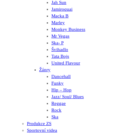
Jah Sun
Jamiroquai
Macka B
Marley
Monkey Business
Mr Vegas
Ska- P
Švihadlo
Tata Bojs
United Flavour
Žánry
Dancehall
Funky
Hip – Hop
Jazz/ Soul/ Blues
Reggae
Rock
Ska
Produkce ZS
Sportovní videa