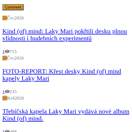
20
Čvc
2026
Kind (of) mind: Laky Mari pokřtili desku plnou
vlídnosti i hudebních experimentů
1
715
20
Čvc
2026
FOTO-REPORT: Křest desky Kind (of) mind
kapely Laky Mari
1
235
18
Kvě
2026
Třebíčská kapela Laky Mari vydává nové album
Kind (of) mind.
1
498