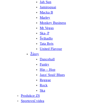
Jah Sun
Jamiroquai
Macka B
Marley
Monkey Business
Mr Vegas
Ska- P
Švihadlo
Tata Bojs
United Flavour
Žánry
Dancehall
Funky
Hip – Hop
Jazz/ Soul/ Blues
Reggae
Rock
Ska
Produkce ZS
Sportovní videa