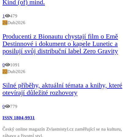
Kind (of) mind.
1
479
24
Dub
2026
Producenti z Bionautu chystají film o Emě
Destinnové i dokument o kapele Lunetic a
posilují svůj distribuční label Zero Gravity
0
1091
22
Dub
2026
Silné příběhy, aktuální témata a knihy, které
otevírají důležité rozhovory
0
779
ISSN 1804-9931
Český online magazín Zvlastnistyl.cz zaměřující se na kulturu,
zábavu a životní styl.