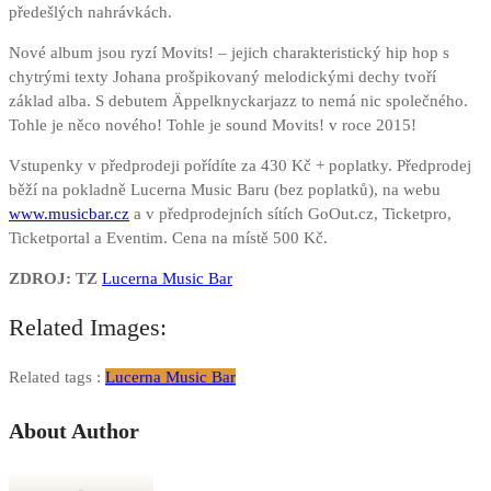
předešlých nahrávkách.
Nové album jsou ryzí Movits! – jejich charakteristický hip hop s
chytrými texty Johana prošpikovaný melodickými dechy tvoří
základ alba. S debutem Äppelknyckarjazz to nemá nic společného.
Tohle je něco nového! Tohle je sound Movits! v roce 2015!
Vstupenky v předprodeji pořídíte za 430 Kč + poplatky. Předprodej
běží na pokladně Lucerna Music Baru (bez poplatků), na webu
www.musicbar.cz
a v předprodejních sítích GoOut.cz, Ticketpro,
Ticketportal a Eventim. Cena na místě 500 Kč.
ZDROJ: TZ
Lucerna Music Bar
Related Images:
Related tags :
Lucerna Music Bar
About Author