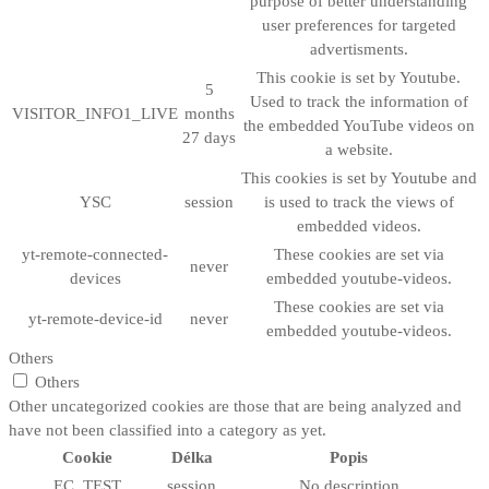
purpose of better understanding
user preferences for targeted
advertisments.
This cookie is set by Youtube.
5
Used to track the information of
VISITOR_INFO1_LIVE
months
the embedded YouTube videos on
27 days
a website.
This cookies is set by Youtube and
YSC
session
is used to track the views of
embedded videos.
yt-remote-connected-
These cookies are set via
never
devices
embedded youtube-videos.
These cookies are set via
yt-remote-device-id
never
embedded youtube-videos.
Others
Others
Other uncategorized cookies are those that are being analyzed and
have not been classified into a category as yet.
Cookie
Délka
Popis
__EC_TEST__
session
No description