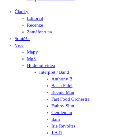
Články
Editorial
Recenze
Zaměřeno na
Soutěže
Více
Mapy
Mp3
Hudební videa
Interpret / Band
Anthony B
Basta Fidel
Beenie Man
Fast Food Orchestra
Fatboy Slim
Gentleman
Ilam
Irie Revoltes
J.A.R