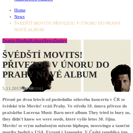
Home
News
ŠVÉDŠTÍ MOVITS! PŘIVEZOU V ÚNORU DO PRAHY
NOVÉ ALBUM
Domácí
Hudba
Kultura
News
Zprávy
ŠVÉDŠTÍ MOVITS!
PŘIVEZOU V ÚNORU DO
PRAHY NOVÉ ALBUM
5.11.2015
0
1044
Přesně po dvou letech od posledního sólového koncertu v ČR se
švédské trio Movits! vrátí Prahy. Ve středu 10. února přiveze do
pražského Lucerna Music Baru nové album They tried to bury us,
they didn’t know we were seeds, které vyšlo letos 30. října.
Movits! se svým nabušeným mixem hiphopu, neoswingu a taneční
muziky bodují v USA, Evropě i Japonsku. V České republice jste