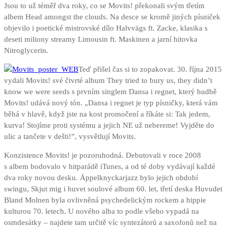
Jsou to už téměř dva roky, co se Movits! překonali svým třetím
albem Head amongst the clouds. Na desce se kromě jiných písniček
objevilo i poetické mistrovské dílo Halvvägs ft. Zacke, klasika s
deseti miliony streamy Limousin ft. Maskinen a jarní hitovka
Nitroglycerin.
Teď přišel čas si to zopakovat. 30. října 2015
vydali Movits! své čtvrté album They tried to bury us, they didn’t
know we were seeds s prvním singlem Dansa i regnet, který hudbě
Movits! udává nový tón. „Dansa i regnet je typ písničky, která vám
běhá v hlavě, když jste na kost promočení a říkáte si: Tak jedem,
kurva! Stojíme proti systému a jejich NE už nebereme! Vyjděte do
ulic a tančete v dešti!”, vysvětlují Movits.
Konzistence Movits! je pozoruhodná. Debutovali v roce 2008
s albem bodovalo v hitparádě iTunes, a od té doby vydávají každé
dva roky novou desku. Äppelknyckarjazz bylo jejich období
swingu, Skjut mig i huvet soulové album 60. let, třetí deska Huvudet
Bland Molnen byla ovlivněná psychedelickým rockem a hippie
kulturou 70. letech. U nového alba to podle všeho vypadá na
osmdesátky – najdete tam určitě víc syntezátorů a saxofonů než na