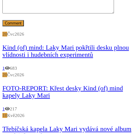
20
Čvc
2026
Kind (of) mind: Laky Mari pokřtili desku plnou
vlídnosti i hudebních experimentů
1
683
20
Čvc
2026
FOTO-REPORT: Křest desky Kind (of) mind
kapely Laky Mari
1
217
18
Kvě
2026
Třebíčská kapela Laky Mari vydává nové album