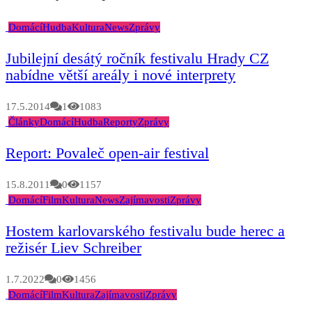
Domácí
Hudba
Kultura
News
Zprávy
Jubilejní desátý ročník festivalu Hrady CZ
nabídne větší areály i nové interprety
17.5.2014
1
1083
Články
Domácí
Hudba
Reporty
Zprávy
Report: Povaleč open-air festival
15.8.2011
0
1157
Domácí
Film
Kultura
News
Zajímavosti
Zprávy
Hostem karlovarského festivalu bude herec a
režisér Liev Schreiber
1.7.2022
0
1456
Domácí
Film
Kultura
Zajímavosti
Zprávy