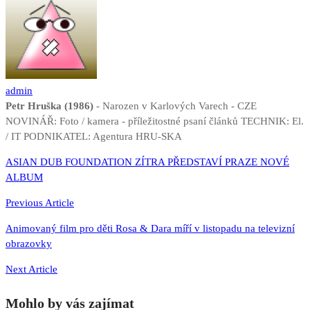
admin
Petr Hruška (1986)
- Narozen v Karlových Varech - CZE
NOVINÁŘ: Foto / kamera - příležitostné psaní článků TECHNIK: El.
/ IT PODNIKATEL: Agentura HRU-SKA
Navigace
ASIAN DUB FOUNDATION ZÍTRA PŘEDSTAVÍ PRAZE NOVÉ
ALBUM
pro
příspěvek
Previous Article
Animovaný film pro děti Rosa & Dara míří v listopadu na televizní
obrazovky
Next Article
Mohlo by vás zajímat