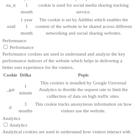
na_tc
1
cookie is used for social media sharing tracking
month
service.
1 year
The cookie is set by Addthis which enables the
ouid
1
content of the website to be shared across different
month
networking and social sharing websites.
Performance
Performance
Performance cookies are used to understand and analyze the key
performance indexes of the website which helps in delivering a
better user experience for the visitors.
Cookie
Délka
Popis
This cookies is installed by Google Universal
1
_gat
Analytics to throttle the request rate to limit the
minute
colllection of data on high traffic sites.
3
This cookie tracks anonymous information on how
d
months
visitors use the website.
Analytics
Analytics
Analytical cookies are used to understand how visitors interact with