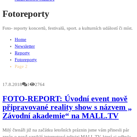
Fotoreporty
Foto- reporty koncertů, festivalů, sport. a kulturních událostí či míst.
Home
Newsletter
Reporty
Fotoreporty
Page 2
17.8.2018
1
2764
FOTO-REPORT: Úvodní event nově
připravované reality show s názvem „
Závodní akademie“ na MALL.TV
Milý čtenáři již na začátku letošních práznin jsme vám přinesli pár
zpráv o nově vzniklé internetové telivizi MALL.TV, která si odbyla