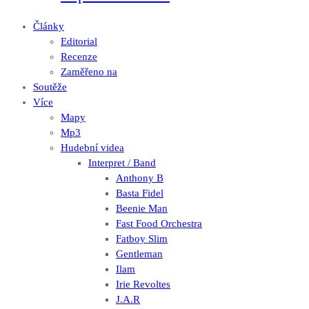
Články
Editorial
Recenze
Zaměřeno na
Soutěže
Více
Mapy
Mp3
Hudební videa
Interpret / Band
Anthony B
Basta Fidel
Beenie Man
Fast Food Orchestra
Fatboy Slim
Gentleman
Ilam
Irie Revoltes
J.A.R