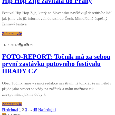
Hip Hop Žije zavítala do Prahy
Festival Hip Hop Žije, který na Slovensku navštěvují desetitisíce lidí
jak jsme vás již informovali dorazil do Čech. Mimořádně úspěšný
žánrový festiva
Zobrazit vše
16.7.2018
0
2955
FOTO-REPORT: Točník má za sebou
první zastávku putovního festivalu
HRADY CZ
Obec Točník jsme v rámci redakce navštívili již tolikrát že mi někdy
přijde jako vracet se vždy na začátek a mám možnost tak
zavzpomínat jak na doby k
Zobrazit vše
Stránkování
Předchozí
1
2
3
…
45
Následující