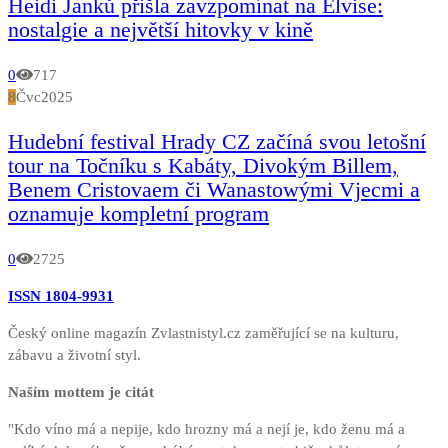
Heidi Janků přišla zavzpomínat na Elvise:
nostalgie a největší hitovky v kině
0
717
8
Čvc
2025
Hudební festival Hrady CZ začíná svou letošní
tour na Točníku s Kabáty, Divokým Billem,
Benem Cristovaem či Wanastowými Vjecmi a
oznamuje kompletní program
0
2725
ISSN 1804-9931
Český online magazín Zvlastnistyl.cz zaměřující se na kulturu,
zábavu a životní styl.
Naším mottem je citát
"Kdo víno má a nepije, kdo hrozny má a nejí je, kdo ženu má a