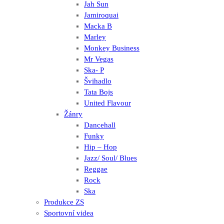
Jah Sun
Jamiroquai
Macka B
Marley
Monkey Business
Mr Vegas
Ska- P
Švihadlo
Tata Bojs
United Flavour
Žánry
Dancehall
Funky
Hip – Hop
Jazz/ Soul/ Blues
Reggae
Rock
Ska
Produkce ZS
Sportovní videa