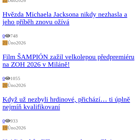
22
Dub
2026
příspěvků
Hvězda Michaela Jacksona nikdy nezhasla a
jeho příběh znovu ožívá
0
748
21
Úno
2026
Film ŠAMPIÓN zažil velkolepou předpremiéru
na ZOH 2026 v Miláně!
0
1055
20
Úno
2026
Když už nezbyli hrdinové, přichází… ti úplně
nejmíň kvalifikovaní
0
933
19
Úno
2026