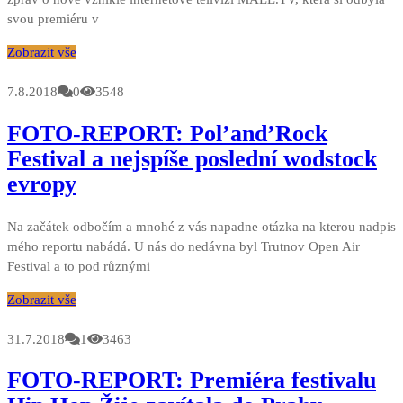
svou premiéru v
Zobrazit vše
7.8.2018
0
3548
FOTO-REPORT: Pol’and’Rock
Festival a nejspíše poslední wodstock
evropy
Na začátek odbočím a mnohé z vás napadne otázka na kterou nadpis
mého reportu nabádá. U nás do nedávna byl Trutnov Open Air
Festival a to pod různými
Zobrazit vše
31.7.2018
1
3463
FOTO-REPORT: Premiéra festivalu