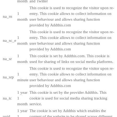
month
and Twitter
This cookie is used to recognize the visitor upon re-
1
entry. This cookie allows to collect information on
na_rn
month
user behaviour and allows sharing function
provided by Addthis.com
This cookie is used to recognize the visitor upon re-
1
entry. This cookie allows to collect information on
na_sc_e
month
user behaviour and allows sharing function
provided by Addthis.com
1
This cookie is set by Addthis.com. This cookie is
na_sr
month
used for sharing of links on social media platforms.
This cookie is used to recognize the visitor upon re-
1
entry. This cookie allows to collect information on
na_srp
minute
user behaviour and allows sharing function
provided by Addthis.com
1 year
This cookie is set by the provider Addthis. This
na_tc
1
cookie is used for social media sharing tracking
month
service.
1 year
The cookie is set by Addthis which enables the
ouid
1
content of the website to be shared across different