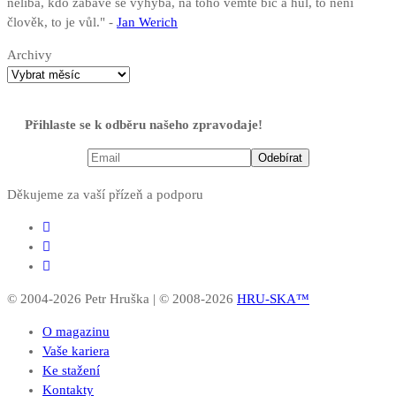
nelíbá, kdo zábavě se vyhýbá, na toho vemte bič a hůl, to není
člověk, to je vůl." -
Jan Werich
Archivy
Přihlaste se k odběru našeho zpravodaje!
Děkujeme za vaší přízeň a podporu
© 2004-2026 Petr Hruška | © 2008-2026
HRU-SKA™
O magazinu
Vaše kariera
Ke stažení
Kontakty