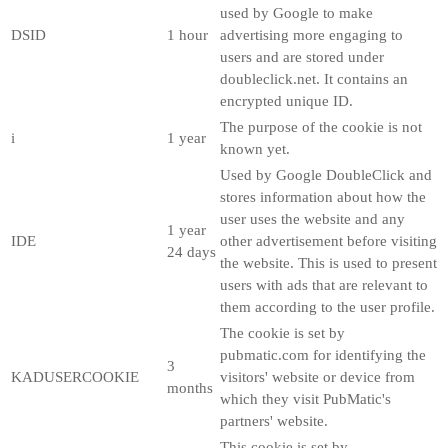
used by Google to make
DSID
1 hour
advertising more engaging to
users and are stored under
doubleclick.net. It contains an
encrypted unique ID.
The purpose of the cookie is not
i
1 year
known yet.
Used by Google DoubleClick and
stores information about how the
user uses the website and any
1 year
IDE
other advertisement before visiting
24 days
the website. This is used to present
users with ads that are relevant to
them according to the user profile.
The cookie is set by
pubmatic.com for identifying the
3
KADUSERCOOKIE
visitors' website or device from
months
which they visit PubMatic's
partners' website.
This cookie is set by