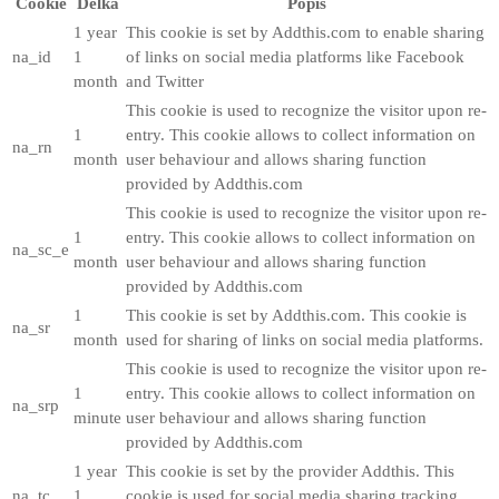
Cookie
Délka
Popis
1 year
This cookie is set by Addthis.com to enable sharing
na_id
1
of links on social media platforms like Facebook
month
and Twitter
This cookie is used to recognize the visitor upon re-
1
entry. This cookie allows to collect information on
na_rn
month
user behaviour and allows sharing function
provided by Addthis.com
This cookie is used to recognize the visitor upon re-
1
entry. This cookie allows to collect information on
na_sc_e
month
user behaviour and allows sharing function
provided by Addthis.com
1
This cookie is set by Addthis.com. This cookie is
na_sr
month
used for sharing of links on social media platforms.
This cookie is used to recognize the visitor upon re-
1
entry. This cookie allows to collect information on
na_srp
minute
user behaviour and allows sharing function
provided by Addthis.com
1 year
This cookie is set by the provider Addthis. This
na_tc
1
cookie is used for social media sharing tracking