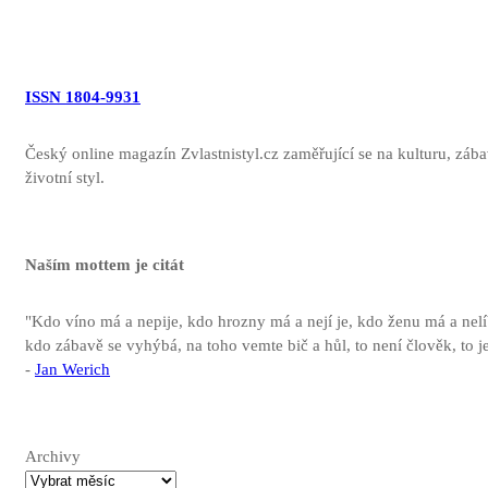
ISSN 1804-9931
Český online magazín Zvlastnistyl.cz zaměřující se na kulturu, záb
životní styl.
Naším mottem je citát
"Kdo víno má a nepije, kdo hrozny má a nejí je, kdo ženu má a nelí
kdo zábavě se vyhýbá, na toho vemte bič a hůl, to není člověk, to je
-
Jan Werich
Archivy