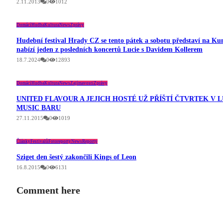
2.11.2013
0
1012
Domácí
Hudba
Kultura
News
Zprávy
Hudební festival Hrady CZ se tento pátek a sobotu představí na Kun
nabízí jeden z posledních koncertů Lucie s Davidem Kollerem
18.7.2024
0
12893
Domácí
Hudba
Kultura
News
Zajímavosti
Zprávy
UNITED FLAVOUR A JEJICH HOSTÉ UŽ PŘÍŠTÍ ČTVRTEK V 
MUSIC BARU
27.11.2015
0
1019
Články
Festivalů
Fotoreporty
News
Reporty
Sziget den šestý zakončili Kings of Leon
16.8.2015
0
6131
Comment here