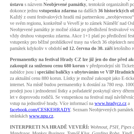
ústavu
s názvem
Neobjevené památky
, tentokrát organizátoři p
dokonce jednu
vstupenku zdarma
na dalších
36 historických o
Každý z osmi festivalových hradů má partnerskou „neobjevenou“
ve svém regionu, konkrétně u Veveří je to zámek Náměšť nad Os
Neobjevené památky je možné získat po předložení festivalové v
vždy druhou vstupenku zdarma. Akce 1+1 platí po předložení fes
vstupenky pro běžné prohlídkové trasy na všech 36 objektech ne
památek kdykoliv v období
od 12. června do 30. září
letošního r
Permanentky na festival Hrady CZ lze již jen do dne před ak
zakoupit za sníženou cenu 680 korun
v předprodejní síti Ticke
nabídce jsou i
speciální balíčky s ubytováním ve VIP Hradní
za aktuální cenu 880 korun. Lístky je možné zakoupit jako E-ticke
internet. Na místě budou permanentky k dostání za 780 resp. 100
prodeji jsou i jednodenní lístky a pořadatelé poskytují slevy děte
let v doprovodu rodičů. Se vstupenkou na festival mají návštěvníc
vstup na jednotlivé hrady. Více informací na
www.hradycz.cz
a
facebook.com/CESKEHRADY
. Seznam Neobjevených památek l
stránkách
www.npu.cz
.
INTERPRETI NA HRADĚ VEVEŘÍ:
Wohnout, PSH, Pipes a
Mandrage, Monkey Business, Tomáš Klus, Gazdina Roba, Xindl X