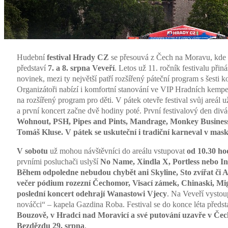
Hudební
festival Hrady CZ
se přesouvá z Čech na Moravu, kde 
představí
7. a 8. srpna Veveří
. Letos už 11. ročník festivalu přiná
novinek, mezi ty největší patří rozšířený páteční program s šesti k
Organizátoři nabízí i komfortní stanování ve VIP Hradních kempe
na rozšířený program pro děti. V pátek otevře festival svůj areál 
a první koncert začne dvě hodiny poté. První festivalový den divác
Wohnout, PSH, Pipes and Pints, Mandrage, Monkey Business
Tomáš Kluse. V pátek se uskuteční i tradiční karneval v mas
V sobotu
už mohou návštěvníci do areálu vstupovat
od 10.30 ho
prvními posluchači uslyší
No Name, Xindla X, Portless nebo In
Během odpoledne nebudou chybět ani Skyline, Sto zvířat či 
večer pódium rozezní Čechomor, Visací zámek, Chinaski, Mi
poslední koncert odehrají Wanastowi Vjecy
. Na Veveří vystoup
nováčci“ – kapela Gazdina Roba. Festival se do konce léta předst
Bouzově, v Hradci nad Moravicí a své putování uzavře v Če
Bezdězdu 29. srpna
.