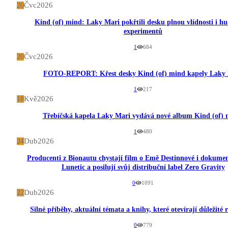
Čvc
2026
20
Kind (of) mind: Laky Mari pokřtili desku plnou vlídnosti i h
experimentů
1
684
Čvc
2026
20
FOTO-REPORT: Křest desky Kind (of) mind kapely Laky
1
217
Kvě
2026
18
Třebíčská kapela Laky Mari vydává nové album Kind (of) 
1
480
Dub
2026
24
Producenti z Bionautu chystají film o Emě Destinnové i dokumen
Lunetic a posilují svůj distribuční label Zero Gravity
0
1091
Dub
2026
22
Silné příběhy, aktuální témata a knihy, které otevírají důležité
0
779