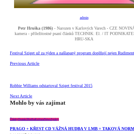
admin
Petr Hruška (1986)
- Narozen v Karlových Varech - CZE
NOVINÁŘ
kamera - příležitostné psaní článků TECHNIK: El. / IT PODNIKATE
HRU-SKA
Navigace
Festival Sziget už za týden a našlapaný program doplňují nejen Rudiment
pro
Previous Article
příspěvek
Robbie Williams odstartoval Sziget festival 2015
Next Article
Mohlo by vás zajímat
Články
Domácí
Hudba
Kultura
News
Zprávy
PRAGO + KŘEST CD VÁŽNÁ HUDBA V LMB = TAKOVÁ NOR