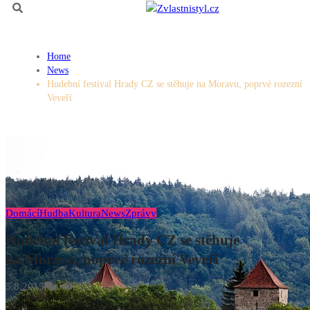
Home
News
Hudební festival Hrady CZ se stěhuje na Moravu, poprvé rozezní
Veveří
Domácí
Hudba
Kultura
News
Zprávy
Hudební festival Hrady CZ se stěhuje
na Moravu, poprvé rozezní Veveří
5.8.2015
0
968