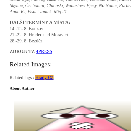
Skyline, Čechomor, Chinaski, Wanastowi Vjecy, No Name, Portless
Anna K., Visací zámek, Mig 21
DALŠÍ TERMÍNY A MÍSTA:
14.-15. 8. Bouzov
21.-22. 8. Hradec nad Moravicí
28.-29. 8. Bezděz
ZDROJ: TZ
4PRESS
Related Images:
Related tags :
Hrady CZ
About Author