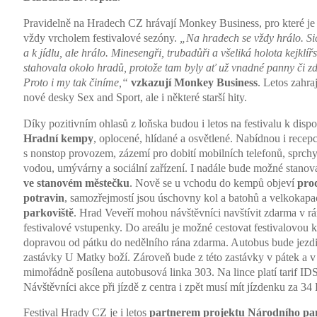
Pravidelně na Hradech CZ hrávají Monkey Business, pro které je t
vždy vrcholem festivalové sezóny.
„Na hradech se vždy hrálo. Si
a k jídlu, ale hrálo. Minesengři, trubadůři a všeliká holota kejklíř
stahovala okolo hradů, protože tam byly ať už vnadné panny či zd
Proto i my tak činíme,“
vzkazují Monkey Business
. Letos zahra
nové desky Sex and Sport, ale i některé starší hity.
Díky pozitivním ohlasů z loňska budou i letos na festivalu k disp
Hradní kempy
, oplocené, hlídané a osvětlené. Nabídnou i recep
s nonstop provozem, zázemí pro dobití mobilních telefonů, sprchy
vodou, umývárny a sociální zařízení. I nadále bude možné stanov
ve stanovém městečku
. Nově se u vchodu do kempů objeví
pro
potravin
, samozřejmostí jsou úschovny kol a batohů a velkokapac
parkoviště
. Hrad Veveří mohou návštěvníci navštívit zdarma v r
festivalové vstupenky. Do areálu je možné cestovat festivalovou
dopravou od pátku do nedělního rána zdarma. Autobus bude jezdi
zastávky U Matky boží. Zároveň bude z této zastávky v pátek a v
mimořádně posílena autobusová linka 303. Na lince platí tarif I
Návštěvníci akce při jízdě z centra i zpět musí mít jízdenku za 34
Festival Hrady CZ je i letos
partnerem projektu Národního p