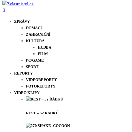
ZPRÁVY
DOMÁCÍ
ZAHRANIČNÍ
KULTURA
HUDBA
FILM
PC/GAME
SPORT
REPORTY
VIDEOREPORTY
FOTOREPORTY
VIDEO KLIPY
REST – 52 ŘÁDKŮ