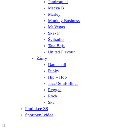
Jamiroquai
Macka B
Marley
Monkey Business
Mr Vegas
Ska- P
Švihadlo
Tata Bojs
United Flavour
Žánry
Dancehall
Funky
Hip – Hop
Jazz/ Soul/ Blues
Reggae
Rock
Ska
Produkce ZS
Sportovní videa