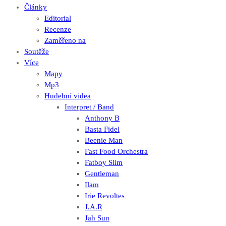
Články
Editorial
Recenze
Zaměřeno na
Soutěže
Více
Mapy
Mp3
Hudební videa
Interpret / Band
Anthony B
Basta Fidel
Beenie Man
Fast Food Orchestra
Fatboy Slim
Gentleman
Ilam
Irie Revoltes
J.A.R
Jah Sun