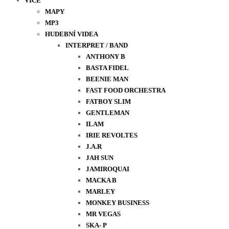
VÍCE
MAPY
MP3
HUDEBNÍ VIDEA
INTERPRET / BAND
ANTHONY B
BASTA FIDEL
BEENIE MAN
FAST FOOD ORCHESTRA
FATBOY SLIM
GENTLEMAN
ILAM
IRIE REVOLTES
J.A.R
JAH SUN
JAMIROQUAI
MACKA B
MARLEY
MONKEY BUSINESS
MR VEGAS
SKA- P