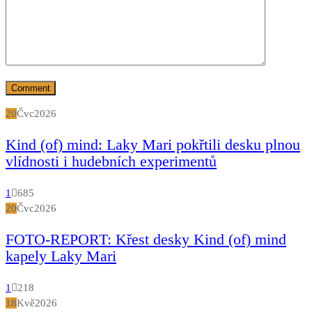
20
Čvc
2026
Kind (of) mind: Laky Mari pokřtili desku plnou
vlídnosti i hudebních experimentů
1
685
20
Čvc
2026
FOTO-REPORT: Křest desky Kind (of) mind
kapely Laky Mari
1
218
18
Kvě
2026