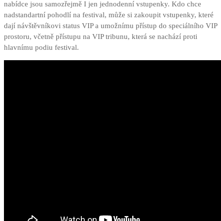
nabídce jsou samozřejmě I jen jednodenní vstupenky. Kdo chce
nadstandartní pohodlí na festival, může si zakoupit vstupenky, které
dají návštěvníkovi status VIP a umožnímu přístup do speciálního VIP
prostoru, včetně přístupu na VIP tribunu, která se nachází proti
hlavnímu podiu festival.