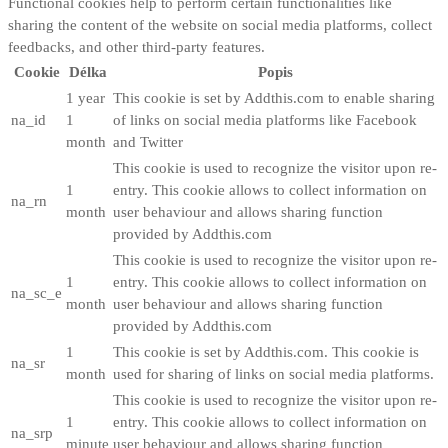
Functional cookies help to perform certain functionalities like
sharing the content of the website on social media platforms, collect
feedbacks, and other third-party features.
Cookie
Délka
Popis
1 year
This cookie is set by Addthis.com to enable sharing
na_id
1
of links on social media platforms like Facebook
month
and Twitter
This cookie is used to recognize the visitor upon re-
1
entry. This cookie allows to collect information on
na_rn
month
user behaviour and allows sharing function
provided by Addthis.com
This cookie is used to recognize the visitor upon re-
1
entry. This cookie allows to collect information on
na_sc_e
month
user behaviour and allows sharing function
provided by Addthis.com
1
This cookie is set by Addthis.com. This cookie is
na_sr
month
used for sharing of links on social media platforms.
This cookie is used to recognize the visitor upon re-
1
entry. This cookie allows to collect information on
na_srp
minute
user behaviour and allows sharing function