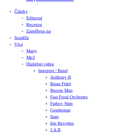
Články
Editorial
Recenze
Zaměřeno na
Soutěže
Více
Mapy
Mp3
Hudební videa
Interpret / Band
Anthony B
Basta Fidel
Beenie Man
Fast Food Orchestra
Fatboy Slim
Gentleman
Ilam
Irie Revoltes
J.A.R