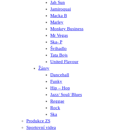
Jah Sun
Jamiroquai
Macka B
Marley
Monkey Business
Mr Vegas
Ska- P
Švihadlo
Tata Bojs
United Flavour
Žánry
Dancehall
Funky
Hip – Hop
Jazz/ Soul/ Blues
Reggae
Rock
Ska
Produkce ZS
Sportovní videa