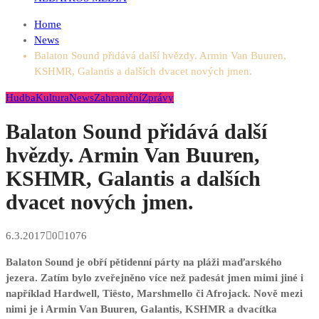
Home
News
Balaton Sound přidává další hvězdy. Armin Van Buuren,
KSHMR, Galantis a dalších dvacet nových jmen.
Hudba
Kultura
News
Zahraniční
Zprávy
Balaton Sound přidává další
hvězdy. Armin Van Buuren,
KSHMR, Galantis a dalších
dvacet nových jmen.
6.3.2017
0
1076
Balaton Sound je obří pětidenní párty na pláži maďarského
jezera. Zatím bylo zveřejněno více než padesát jmen mimi jiné i
například Hardwell, Tiësto, Marshmello či Afrojack. Nově mezi
nimi je i Armin Van Buuren, Galantis, KSHMR a dvacítka