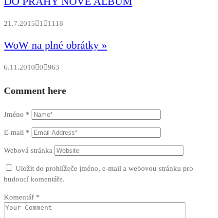
DO PRAHY NOVÉ ALBUM
21.7.2015
1
1118
WoW na plné obrátky »
6.11.2010
0
963
Comment here
Jméno
*
E-mail
*
Webová stránka
Uložit do prohlížeče jméno, e-mail a webovou stránku pro
budoucí komentáře.
Komentář
*