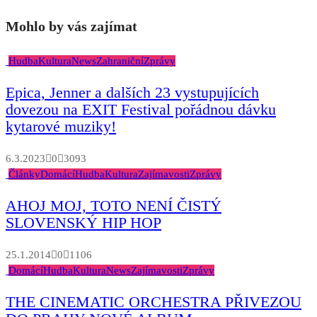
Mohlo by vás zajímat
Hudba
Kultura
News
Zahraniční
Zprávy
Epica, Jenner a dalších 23 vystupujících
dovezou na EXIT Festival pořádnou dávku
kytarové muziky!
6.3.2023
0
3093
Články
Domácí
Hudba
Kultura
Zajímavosti
Zprávy
AHOJ MOJ, TOTO NENÍ ČISTÝ
SLOVENSKÝ HIP HOP
25.1.2014
0
1106
Domácí
Hudba
Kultura
News
Zajímavosti
Zprávy
THE CINEMATIC ORCHESTRA PŘIVEZOU