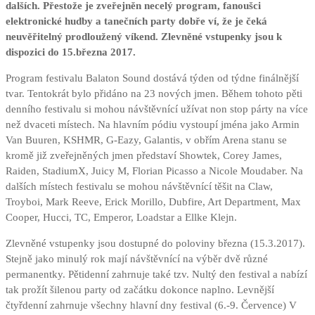
dalších. Přestože je zveřejněn necelý program, fanoušci
elektronické hudby a tanečních party dobře ví, že je čeká
neuvěřitelný prodloužený víkend. Zlevněné vstupenky jsou k
dispozici do 15.března 2017.
Program festivalu Balaton Sound dostává týden od týdne finálnější
tvar. Tentokrát bylo přidáno na 23 nových jmen. Během tohoto pěti
denního festivalu si mohou návštěvnící užívat non stop párty na více
než dvaceti místech. Na hlavním pódiu vystoupí jména jako Armin
Van Buuren, KSHMR, G-Eazy, Galantis, v obřím Arena stanu se
kromě již zveřejněných jmen představí Showtek, Corey James,
Raiden, StadiumX, Juicy M, Florian Picasso a Nicole Moudaber. Na
dalších místech festivalu se mohou návštěvnící těšit na Claw,
Troyboi, Mark Reeve, Erick Morillo, Dubfire, Art Department, Max
Cooper, Hucci, TC, Emperor, Loadstar a Ellke Klejn.
Zlevněné vstupenky jsou dostupné do poloviny března (15.3.2017).
Stejně jako minulý rok mají návštěvnící na výběr dvě různé
permanentky. Pětidenní zahrnuje také tzv. Nultý den festival a nabízí
tak prožít šilenou party od začátku dokonce naplno. Levnější
čtyřdenní zahrnuje všechny hlavní dny festival (6.-9. Července) V