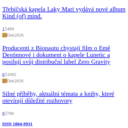
Třebíčská kapela Laky Mari vydává nové album
Kind (of) mind.
1
480
24
Dub
2026
Producenti z Bionautu chystají film o Emě
Destinnové i dokument o kapele Lunetic a
posilují svůj distribuční label Zero Gravity
0
1092
22
Dub
2026
Silné příběhy, aktuální témata a knihy, které
otevírají důležité rozhovory
0
780
ISSN 1804-9931