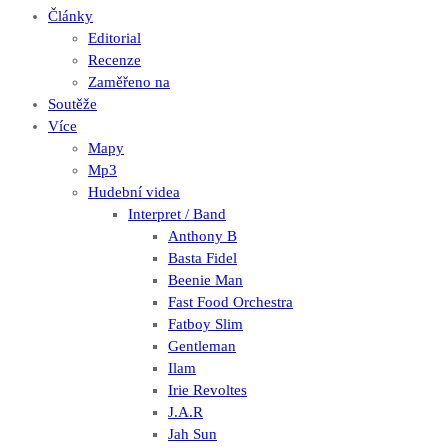
Články
Editorial
Recenze
Zaměřeno na
Soutěže
Více
Mapy
Mp3
Hudební videa
Interpret / Band
Anthony B
Basta Fidel
Beenie Man
Fast Food Orchestra
Fatboy Slim
Gentleman
Ilam
Irie Revoltes
J.A.R
Jah Sun