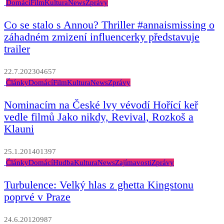
Domácí
Film
Kultura
News
Zprávy
Co se stalo s Annou? Thriller #annaismissing o
záhadném zmizení influencerky představuje
trailer
22.7.2023
0
4657
Články
Domácí
Film
Kultura
News
Zprávy
Nominacím na České lvy vévodí Hořící keř
vedle filmů Jako nikdy, Revival, Rozkoš a
Klauni
25.1.2014
0
1397
Články
Domácí
Hudba
Kultura
News
Zajímavosti
Zprávy
Turbulence: Velký hlas z ghetta Kingstonu
poprvé v Praze
24.6.2012
0
987