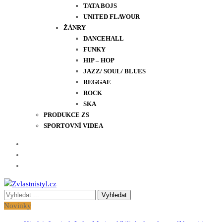
TATA BOJS
UNITED FLAVOUR
ŽÁNRY
DANCEHALL
FUNKY
HIP – HOP
JAZZ/ SOUL/ BLUES
REGGAE
ROCK
SKA
PRODUKCE ZS
SPORTOVNÍ VIDEA
Vyhledávání
Zvlastnistyl.cz
Pramen kultury, zábavy a životního stylu
pro:
Novinky