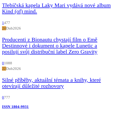
Třebíčská kapela Laky Mari vydává nové album
Kind (of) mind.
1
477
24
Dub
2026
Producenti z Bionautu chystají film o Emě
Destinnové i dokument o kapele Lunetic a
posilují svůj distribuční label Zero Gravity
0
1088
22
Dub
2026
Silné příběhy, aktuální témata a knihy, které
otevírají důležité rozhovory
0
777
ISSN 1804-9931