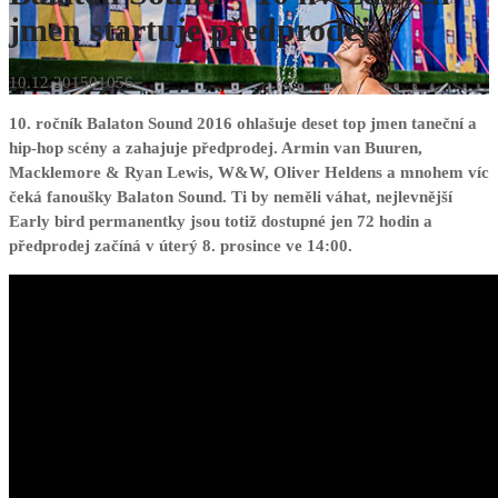
jmen startuje předprodej
10.12.2015
0
1056
10. ročník Balaton Sound 2016 ohlašuje deset top jmen taneční a
hip-hop scény a zahajuje předprodej. Armin van Buuren,
Macklemore & Ryan Lewis, W&W, Oliver Heldens a mnohem víc
čeká fanoušky Balaton Sound. Ti by neměli váhat, nejlevnější
Early bird permanentky jsou totiž dostupné jen 72 hodin a
předprodej začíná v úterý 8. prosince ve 14:00.