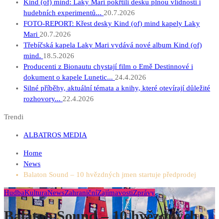
Kind (of) mind: Laky Mari pokřtili desku plnou vlídnosti i
hudebních experimentů...
20.7.2026
FOTO-REPORT: Křest desky Kind (of) mind kapely Laky
Mari
20.7.2026
Třebíčská kapela Laky Mari vydává nové album Kind (of)
mind.
18.5.2026
Producenti z Bionautu chystají film o Emě Destinnové i
dokument o kapele Lunetic...
24.4.2026
Silné příběhy, aktuální témata a knihy, které otevírají důležité
rozhovory...
22.4.2026
Trendi
ALBATROS MEDIA
Home
News
Balaton Sound – 10 hvězdných jmen startuje předprodej
Hudba
Kultura
News
Zahraniční
Zajímavosti
Zprávy
Balaton Sound – 10 hvězdných