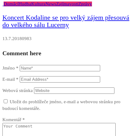
Domácí
Hudba
Kultura
News
Zajímavosti
Zprávy
Koncert Kodaline se pro velký zájem přesouvá
do velkého sálu Lucerny
13.7.2018
0
983
Comment here
Jméno
*
E-mail
*
Webová stránka
Uložit do prohlížeče jméno, e-mail a webovou stránku pro
budoucí komentáře.
Komentář
*