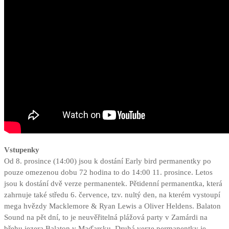
Vstupenky
Od 8. prosince (14:00) jsou k dostání Early bird permanentky po
pouze omezenou dobu 72 hodina to do 14:00 11. prosince. Letos
jsou k dostání dvě verze permanentek. Pětidenní permanentka, která
zahrnuje také středu 6. července, tzv. nultý den, na kterém vystoupí
mega hvězdy Macklemore & Ryan Lewis a Oliver Heldens. Balaton
Sound na pět dní, to je neuvěřitelná plážová party v Zamárdi na
břehu jezera Balaton v Maďarsku. Druhá verze permanentky je