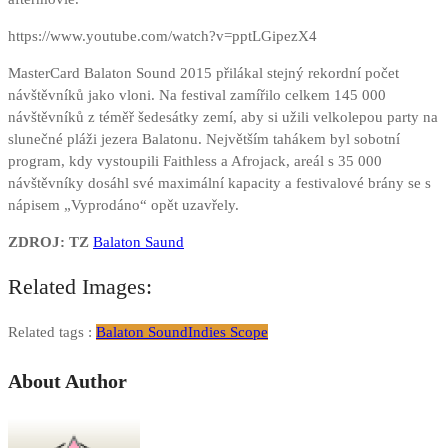
https://www.youtube.com/watch?v=pptLGipezX4
MasterCard Balaton Sound 2015 přilákal stejný rekordní počet
návštěvníků jako vloni. Na festival zamířilo celkem 145 000
návštěvníků z téměř šedesátky zemí, aby si užili velkolepou party na
slunečné pláži jezera Balatonu. Největším tahákem byl sobotní
program, kdy vystoupili Faithless a Afrojack, areál s 35 000
návštěvníky dosáhl své maximální kapacity a festivalové brány se s
nápisem „Vyprodáno“ opět uzavřely.
ZDROJ: TZ
Balaton Saund
Related Images:
Related tags :
Balaton Sound
Indies Scope
About Author