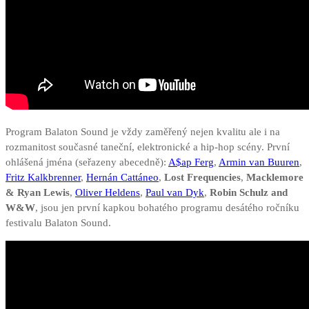
Program Balaton Sound je vždy zaměřený nejen kvalitu ale i na
rozmanitost současné taneční, elektronické a hip-hop scény. První
ohlášená jména (seřazeny abecedně):
A$ap Ferg
,
Armin van Buuren
,
Fritz Kalkbrenner
,
Hernán Cattáneo
,
Lost Frequencies
,
Macklemore
& Ryan Lewis
,
Oliver Heldens
,
Paul van Dyk
,
Robin Schulz and
W&W
, jsou jen první kapkou bohatého programu desátého ročníku
festivalu Balaton Sound.