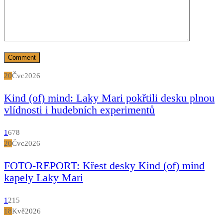
20
Čvc
2026
Kind (of) mind: Laky Mari pokřtili desku plnou
vlídnosti i hudebních experimentů
1
678
20
Čvc
2026
FOTO-REPORT: Křest desky Kind (of) mind
kapely Laky Mari
1
215
18
Kvě
2026