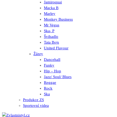
Jamiroquai
Macka B
Marley
Monkey Business
Mr Vegas
Ska- P
Švihadlo
Tata Bojs
United Flavour
Žánry
Dancehall
Funky
Hip – Hop
Jazz/ Soul/ Blues
Reggae
Rock
Ska
Produkce ZS
Sportovní videa