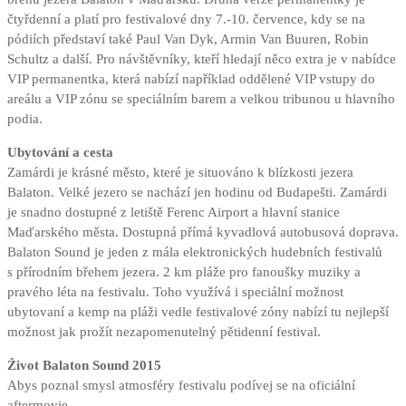
čtyřdenní a platí pro festivalové dny 7.-10. července, kdy se na
pódiích představí také Paul Van Dyk, Armin Van Buuren, Robin
Schultz a další. Pro návštěvníky, kteří hledají něco extra je v nabídce
VIP permanentka, která nabízí například oddělené VIP vstupy do
areálu a VIP zónu se speciálním barem a velkou tribunou u hlavního
podia.
Ubytování a cesta
Zamárdi je krásné město, které je situováno k blízkosti jezera
Balaton. Velké jezero se nachází jen hodinu od Budapešti. Zamárdi
je snadno dostupné z letiště Ferenc Airport a hlavní stanice
Maďarského města. Dostupná přímá kyvadlová autobusová doprava.
Balaton Sound je jeden z mála elektronických hudebních festivalů
s přírodním břehem jezera. 2 km pláže pro fanoušky muziky a
pravého léta na festivalu. Toho využívá i speciální možnost
ubytovaní a kemp na pláži vedle festivalové zóny nabízí tu nejlepší
možnost jak prožít nezapomenutelný pětidenní festival.
Život Balaton Sound 2015
Abys poznal smysl atmosféry festivalu podívej se na oficiální
aftermovie.