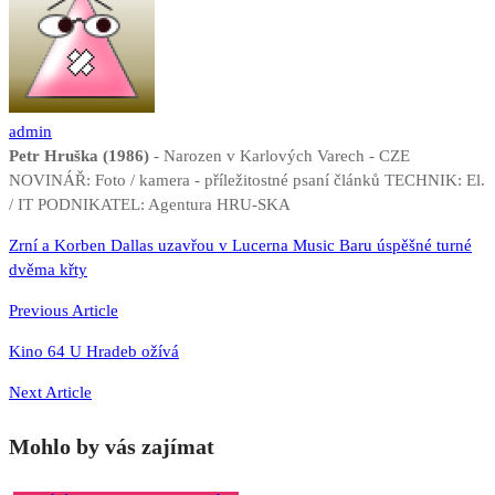
admin
Petr Hruška (1986)
- Narozen v Karlových Varech - CZE
NOVINÁŘ: Foto / kamera - příležitostné psaní článků TECHNIK: El.
/ IT PODNIKATEL: Agentura HRU-SKA
Navigace
Zrní a Korben Dallas uzavřou v Lucerna Music Baru úspěšné turné
dvěma křty
pro
příspěvek
Previous Article
Kino 64 U Hradeb ožívá
Next Article
Mohlo by vás zajímat