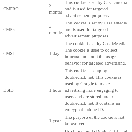
This cookie is set by Casalemedia
3
CMPRO
and is used for targeted
months
advertisement purposes.
This cookie is set by Casalemedia
3
CMPS
and is used for targeted
months
advertisement purposes.
The cookie is set by CasaleMedia.
The cookie is used to collect
CMST
1 day
information about the usage
behavior for targeted advertising.
This cookie is setup by
doubleclick.net. This cookie is
used by Google to make
DSID
1 hour
advertising more engaging to
users and are stored under
doubleclick.net. It contains an
encrypted unique ID.
The purpose of the cookie is not
i
1 year
known yet.
Used by Google DoubleClick and