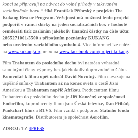
konci se připravují na návrat do volné přírody v takzvaném
socializačním boxu,“
říká František Příbrský z projektu The
Kukang Rescue Program. Veřejnost má možnost tento projekt
podpořit v rámci sbírky na jeden socializačních box v hodnotě
osmdesáti tisíc zasláním jakékoliv finanční částky na číslo účtu:
2865271001/5500 s připojením poznámky KUKANG
nebo uvedením variabilního symbolu 4
. Více informací lze nalézt
na
www.kukang.org
nebo na
www.facebook.com/project.kukang
.
Film
Trabantem do posledního dechu
byl natočen výhradně
samotnými členy výpravy bez jakéhokoliv doprovodného štábu.
Komentář k filmu opět nahrál David Novotný
. Film navazuje na
úspěšné snímky
Trabantem až na konec světa
o cestě Jižní
Amerikou a
Trabantem napříč Afrikou
. Producentem filmu
Trabantem do posledního dechu je
Jiří Konečný ze společnosti
Endorfilm
, koproducenty filmu jsou
Česká televize, Dan Přibáň,
Punkchart films
a
RTVS
. Film vznikl s podporou
Státního fondu
kinematografie
. Distributorem je společnost
Aerofilm
.
ZDROJ: TZ
4PRESS