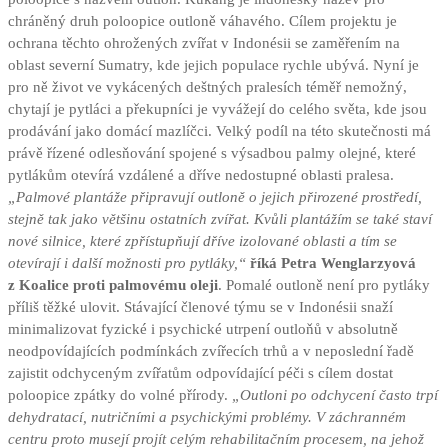
chráněný druh poloopice outloně váhavého. Cílem projektu je
ochrana těchto ohrožených zvířat v Indonésii se zaměřením na
oblast severní Sumatry, kde jejich populace rychle ubývá. Nyní je
pro ně život ve vykácených deštných pralesích téměř nemožný,
chytají je pytláci a překupníci je vyvážejí do celého světa, kde jsou
prodávání jako domácí mazlíčci. Velký podíl na této skutečnosti má
právě řízené odlesňování spojené s výsadbou palmy olejné, které
pytlákům otevírá vzdálené a dříve nedostupné oblasti pralesa.
„Palmové plantáže připravují outloně o jejich přirozené prostředí,
stejně tak jako většinu ostatních zvířat. Kvůli plantážím se také staví
nové silnice, které zpřístupňují dříve izolované oblasti a tím se
otevírají i další možnosti pro pytláky,“
říká Petra Wenglarzyová
z Koalice proti palmovému oleji
. Pomalé outloně není pro pytláky
příliš těžké ulovit. Stávající členové týmu se v Indonésii snaží
minimalizovat fyzické i psychické utrpení outloňů v absolutně
neodpovídajících podmínkách zvířecích trhů a v neposlední řadě
zajistit odchyceným zvířatům odpovídající péči s cílem dostat
poloopice zpátky do volné přírody.
„Outloni po odchycení často trpí
dehydratací, nutričními a psychickými problémy. V záchranném
centru proto musejí projít celým rehabilitačním procesem, na jehož