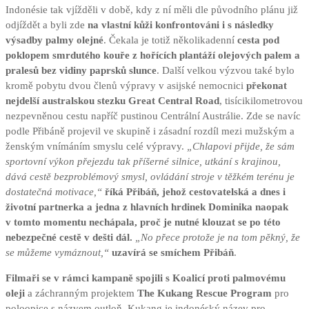
Indonésie tak vjížděli v době, kdy z ní měli dle původního plánu již
odjíždět a byli zde
na vlastní kůži konfrontováni i s následky
výsadby palmy olejné
. Čekala je totiž několikadenní
cesta pod
poklopem smrdutého kouře z hořících plantáží olejových palem a
pralesů bez vidiny paprsků slunce
. Další velkou výzvou také bylo
kromě pobytu dvou členů výpravy v asijské nemocnici
překonat
nejdelší australskou stezku Great Central Road
, tisícikilometrovou
nezpevněnou cestu napříč pustinou Centrální Austrálie. Zde se navíc
podle Přibáně projevil ve skupině i zásadní rozdíl mezi mužským a
ženským vnímáním smyslu celé výpravy.
„Chlapovi přijde, že sám
sportovní výkon přejezdu tak příšerné silnice, utkání s krajinou,
dává cestě bezproblémový smysl, ovládání stroje v těžkém terénu je
dostatečná motivace,“
říká Přibáň, jehož cestovatelská a dnes i
životní partnerka a jedna z hlavních hrdinek Dominika naopak
v tomto momentu nechápala, proč je nutné klouzat se po této
nebezpečné cestě v dešti dál.
„No přece protože je na tom pěkný, že
se můžeme vymáznout,“
uzavírá se smíchem Přibáň
.
Filmaři se v rámci kampaně spojili s Koalicí proti palmovému
oleji
a záchranným projektem
The Kukang Rescue Program
pro
poloopice s názvem outloň. Kukang je indonéský název pro