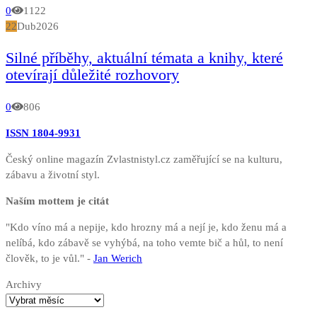
0
1122
22
Dub
2026
Silné příběhy, aktuální témata a knihy, které
otevírají důležité rozhovory
0
806
ISSN 1804-9931
Český online magazín Zvlastnistyl.cz zaměřující se na kulturu,
zábavu a životní styl.
Naším mottem je citát
"Kdo víno má a nepije, kdo hrozny má a nejí je, kdo ženu má a
nelíbá, kdo zábavě se vyhýbá, na toho vemte bič a hůl, to není
člověk, to je vůl." -
Jan Werich
Archivy