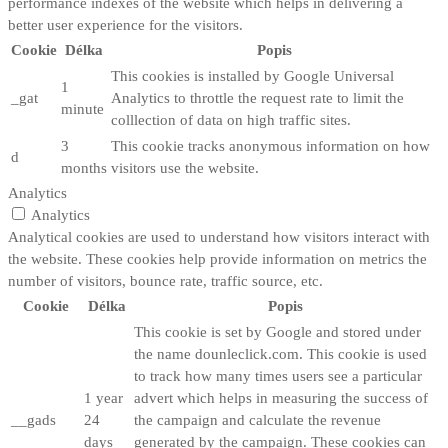
performance indexes of the website which helps in delivering a
better user experience for the visitors.
Cookie
Délka
Popis
This cookies is installed by Google Universal
1
_gat
Analytics to throttle the request rate to limit the
minute
colllection of data on high traffic sites.
3
This cookie tracks anonymous information on how
d
months
visitors use the website.
Analytics
Analytics
Analytical cookies are used to understand how visitors interact with
the website. These cookies help provide information on metrics the
number of visitors, bounce rate, traffic source, etc.
Cookie
Délka
Popis
This cookie is set by Google and stored under
the name dounleclick.com. This cookie is used
to track how many times users see a particular
1 year
advert which helps in measuring the success of
__gads
24
the campaign and calculate the revenue
days
generated by the campaign. These cookies can