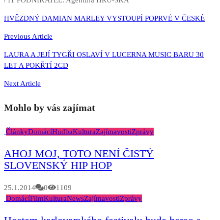
/ IT PODNIKATEL: Agentura HRU-SKA
Navigace
HVĚZDNÝ DAMIAN MARLEY VYSTOUPÍ POPRVÉ V ČESKÉ
pro
Previous Article
příspěvek
LAURA A JEJÍ TYGŘI OSLAVÍ V LUCERNA MUSIC BARU 30
LET A POKŘTÍ 2CD
Next Article
Mohlo by vás zajímat
Články
Domácí
Hudba
Kultura
Zajímavosti
Zprávy
AHOJ MOJ, TOTO NENÍ ČISTÝ
SLOVENSKÝ HIP HOP
25.1.2014
0
1109
Domácí
Film
Kultura
News
Zajímavosti
Zprávy