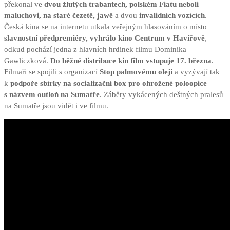
překonal ve
dvou žlutých trabantech, polském Fiatu neboli
maluchovi, na staré čezetě, jawě
a dvou
invalidních vozících
.
Česká kina se na internetu utkala veřejným hlasováním o místo
slavnostní předpremiéry, vyhrálo kino Centrum v Havířově
,
odkud pochází jedna z hlavních hrdinek filmu Dominika
Gawliczková.
Do běžné distribuce kin film vstupuje 17. března
.
Filmaři se spojili s organizací
Stop palmovému oleji
a vyzývají tak
k
podpoře sbírky na socializační box pro ohrožené poloopice
s názvem outloň na Sumatře
. Záběry vykácených deštných pralesů
na Sumatře jsou vidět i ve filmu.