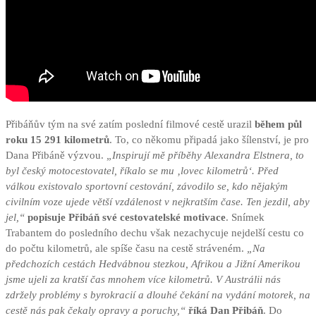
Přibáňův tým na své zatím poslední filmové cestě urazil
během půl
roku 15 291 kilometrů
. To, co někomu připadá jako šílenství, je pro
Dana Přibáně výzvou.
„Inspirují mě příběhy Alexandra Elstnera, to
byl český motocestovatel, říkalo se mu ‚lovec kilometrů‘. Před
válkou existovalo sportovní cestování, závodilo se, kdo nějakým
civilním voze ujede větší vzdálenost v nejkratším čase. Ten jezdil, aby
jel,“
popisuje Přibáň své cestovatelské motivace
. Snímek
Trabantem do posledního dechu však nezachycuje nejdelší cestu co
do počtu kilometrů, ale spíše času na cestě stráveném.
„Na
předchozích cestách Hedvábnou stezkou, Afrikou a Jižní Amerikou
jsme ujeli za kratší čas mnohem více kilometrů. V Austrálii nás
zdržely problémy s byrokracií a dlouhé čekání na vydání motorek, na
cestě nás pak čekaly opravy a poruchy,“
říká Dan Přibáň
. Do