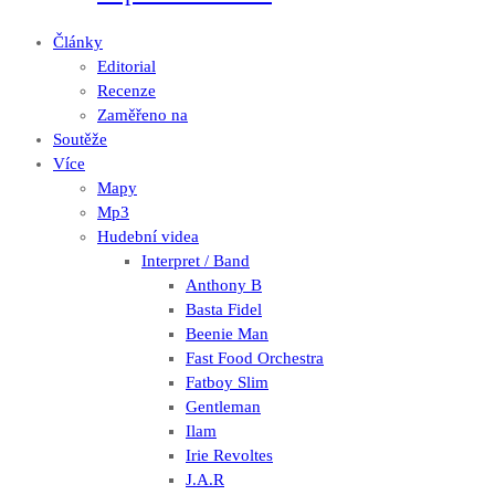
Články
Editorial
Recenze
Zaměřeno na
Soutěže
Více
Mapy
Mp3
Hudební videa
Interpret / Band
Anthony B
Basta Fidel
Beenie Man
Fast Food Orchestra
Fatboy Slim
Gentleman
Ilam
Irie Revoltes
J.A.R