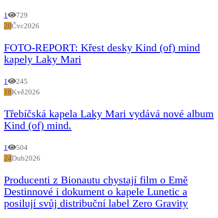
1
729
20
Čvc
2026
FOTO-REPORT: Křest desky Kind (of) mind
kapely Laky Mari
1
245
18
Kvě
2026
Třebíčská kapela Laky Mari vydává nové album
Kind (of) mind.
1
504
24
Dub
2026
Producenti z Bionautu chystají film o Emě
Destinnové i dokument o kapele Lunetic a
posilují svůj distribuční label Zero Gravity