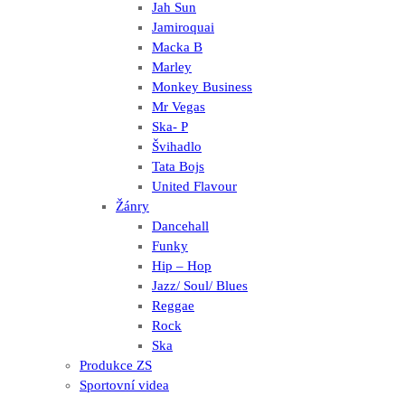
Jah Sun
Jamiroquai
Macka B
Marley
Monkey Business
Mr Vegas
Ska- P
Švihadlo
Tata Bojs
United Flavour
Žánry
Dancehall
Funky
Hip – Hop
Jazz/ Soul/ Blues
Reggae
Rock
Ska
Produkce ZS
Sportovní videa