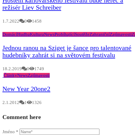
Hostem karlovarského festivalu bude herec a
režisér Liev Schreiber
1.7.2022
0
1458
Domácí
Hudba
Kultura
News
Probíhající
Soutěže
Zahraniční
Zajímavosti
Z
Jednou ranou na Sziget je šance pro talentované
hudebníky zahrát si na světovém festivalu
18.2.2019
0
1749
Články
News
Zajímavosti
New Year 20one2
2.1.2012
1
1326
Comment here
Jméno
*