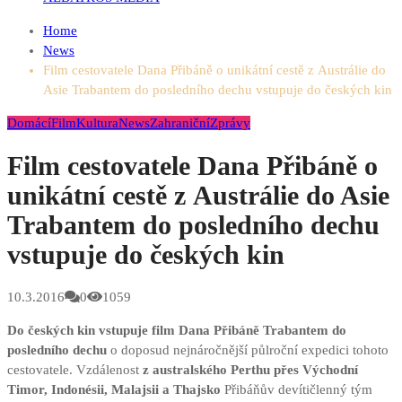
Home
News
Film cestovatele Dana Přibáně o unikátní cestě z Austrálie do
Asie Trabantem do posledního dechu vstupuje do českých kin
Domácí
Film
Kultura
News
Zahraniční
Zprávy
Film cestovatele Dana Přibáně o
unikátní cestě z Austrálie do Asie
Trabantem do posledního dechu
vstupuje do českých kin
10.3.2016
0
1059
Do českých kin vstupuje film Dana Přibáně Trabantem do
posledního dechu
o doposud nejnáročnější půlroční expedici tohoto
cestovatele. Vzdálenost
z australského Perthu přes Východní
Timor, Indonésii, Malajsii
a Thajsko
Přibáňův devítičlenný tým