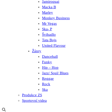
Jamiroquai
Macka B
Marley
Monkey Business
Mr Vegas
Ska- P
Švihadlo
Tata Bojs
United Flavour
Žánry
Dancehall
Funky
Hip – Hop
Jazz/ Soul/ Blues
Reggae
Rock
Ska
Produkce ZS
Sportovní videa