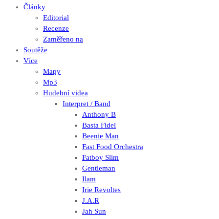
Články
Editorial
Recenze
Zaměřeno na
Soutěže
Více
Mapy
Mp3
Hudební videa
Interpret / Band
Anthony B
Basta Fidel
Beenie Man
Fast Food Orchestra
Fatboy Slim
Gentleman
Ilam
Irie Revoltes
J.A.R
Jah Sun