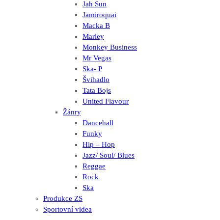
Jah Sun
Jamiroquai
Macka B
Marley
Monkey Business
Mr Vegas
Ska- P
Švihadlo
Tata Bojs
United Flavour
Žánry
Dancehall
Funky
Hip – Hop
Jazz/ Soul/ Blues
Reggae
Rock
Ska
Produkce ZS
Sportovní videa