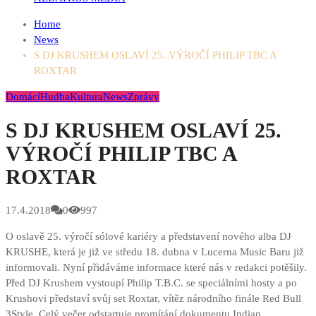
Home
News
S DJ KRUSHEM OSLAVÍ 25. VÝROČÍ PHILIP TBC A
ROXTAR
Domácí
Hudba
Kultura
News
Zprávy
S DJ KRUSHEM OSLAVÍ 25.
VÝROČÍ PHILIP TBC A
ROXTAR
17.4.2018
0
997
O oslavě 25. výročí sólové kariéry a představení nového alba DJ
KRUSHE, která je již ve středu 18. dubna v Lucerna Music Baru již
informovali. Nyní přidáváme informace které nás v redakci potěšily.
Před DJ Krushem vystoupí Philip T.B.C. se speciálními hosty a po
Krushovi představí svůj set Roxtar, vítěz národního finále Red Bull
3Style. Celý večer odstartuje promítání dokumentu Indian