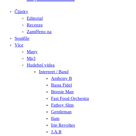
Články
Editorial
Recenze
Zaměřeno na
Soutěže
Více
Mapy
Mp3
Hudební videa
Interpret / Band
Anthony B
Basta Fidel
Beenie Man
Fast Food Orchestra
Fatboy Slim
Gentleman
Ilam
Irie Revoltes
J.A.R