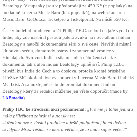
Beatology. Vstupenky jsou v předprodeji za 450 Kč (+ poplatky) na
pokladně Lucerna Music Baru (bez poplatků), na webu Lucerna
Music Baru, GoOut.cz, Ticketpro a Ticketportal. Na místě 550 Kč.
Český hudební producent a DJ Philip T.B.C. se loni na jaře vydal do
Indie, aby zde nasbíral pestrou paletu zvuků na nové album Indian
Beatology a natočil dokumentární sérii o své cestě. Navštívil místní
klubovou scénu, domorodý ostrov i zapomenuté vesnice v
Himalájích. Syrovost Indie a síla místních náboženství jak z
dokumentu, tak z alba Indian Beatology úplně srší. Philip T.B.C.
přiváží kus Indie do Čech a to doslova, protože kromě britského
LifeSize MC okoření live vystoupení v Lucerna Music Baru i indický
MC Ixist. A samozřejmě se bude promítat dokument Indian
Beatology který za redakci můžeme jen vřele doporučit (made by
LABmedia
).
Philip TBC ke středeční akci poznamenal:
„Pro mě je tohle jedna z
mála příležitostí zahrát si autorský set
složený pouze z vlastní produkce a ještě podpořenej hned dvěma
skvělýma MCs. Těšíme se moc a věříme, že to bude super večer!“