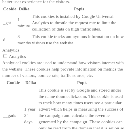
better user experience for the visitors.
Cookie
Délka
Popis
This cookies is installed by Google Universal
1
_gat
Analytics to throttle the request rate to limit the
minute
colllection of data on high traffic sites.
3
This cookie tracks anonymous information on how
d
months
visitors use the website.
Analytics
Analytics
Analytical cookies are used to understand how visitors interact with
the website. These cookies help provide information on metrics the
number of visitors, bounce rate, traffic source, etc.
Cookie
Délka
Popis
This cookie is set by Google and stored under
the name dounleclick.com. This cookie is used
to track how many times users see a particular
1 year
advert which helps in measuring the success of
__gads
24
the campaign and calculate the revenue
days
generated by the campaign. These cookies can
only be read from the domain that it is set on so