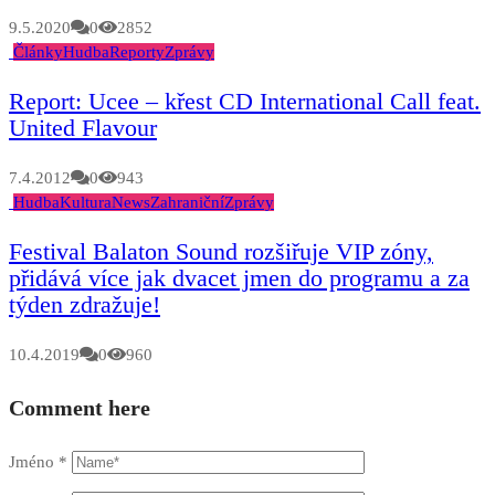
9.5.2020
0
2852
Články
Hudba
Reporty
Zprávy
Report: Ucee – křest CD International Call feat.
United Flavour
7.4.2012
0
943
Hudba
Kultura
News
Zahraniční
Zprávy
Festival Balaton Sound rozšiřuje VIP zóny,
přidává více jak dvacet jmen do programu a za
týden zdražuje!
10.4.2019
0
960
Comment here
Jméno
*