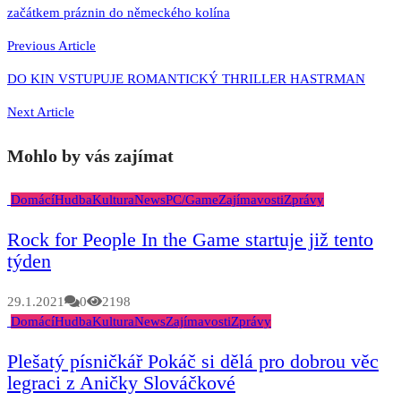
začátkem práznin do německého kolína
pro
příspěvek
Previous Article
DO KIN VSTUPUJE ROMANTICKÝ THRILLER HASTRMAN
Next Article
Mohlo by vás zajímat
Domácí
Hudba
Kultura
News
PC/Game
Zajímavosti
Zprávy
Rock for People In the Game startuje již tento
týden
29.1.2021
0
2198
Domácí
Hudba
Kultura
News
Zajímavosti
Zprávy
Plešatý písničkář Pokáč si dělá pro dobrou věc
legraci z Aničky Slováčkové