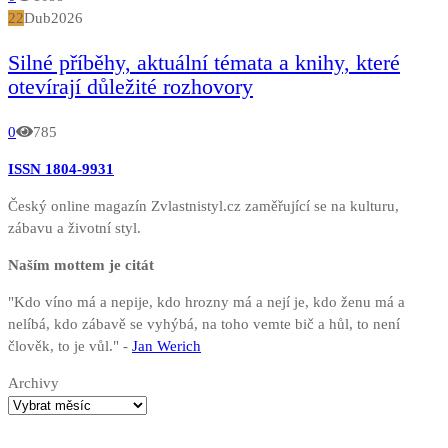
22
Dub
2026
Silné příběhy, aktuální témata a knihy, které
otevírají důležité rozhovory
0
785
ISSN 1804-9931
Český online magazín Zvlastnistyl.cz zaměřující se na kulturu,
zábavu a životní styl.
Naším mottem je citát
"Kdo víno má a nepije, kdo hrozny má a nejí je, kdo ženu má a
nelíbá, kdo zábavě se vyhýbá, na toho vemte bič a hůl, to není
člověk, to je vůl." -
Jan Werich
Archivy