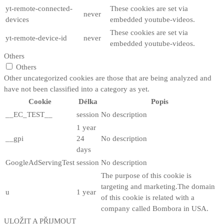
yt-remote-connected-
These cookies are set via
never
devices
embedded youtube-videos.
These cookies are set via
yt-remote-device-id
never
embedded youtube-videos.
Others
Others
Other uncategorized cookies are those that are being analyzed and
have not been classified into a category as yet.
Cookie
Délka
Popis
__EC_TEST__
session
No description
1 year
__gpi
24
No description
days
GoogleAdServingTest
session
No description
The purpose of this cookie is
targeting and marketing.The domain
u
1 year
of this cookie is related with a
company called Bombora in USA.
ULOŽIT A PŘIJMOUT