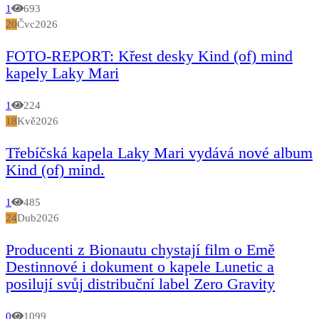
1
693
20
Čvc
2026
FOTO-REPORT: Křest desky Kind (of) mind
kapely Laky Mari
1
224
18
Kvě
2026
Třebíčská kapela Laky Mari vydává nové album
Kind (of) mind.
1
485
24
Dub
2026
Producenti z Bionautu chystají film o Emě
Destinnové i dokument o kapele Lunetic a
posilují svůj distribuční label Zero Gravity
0
1099