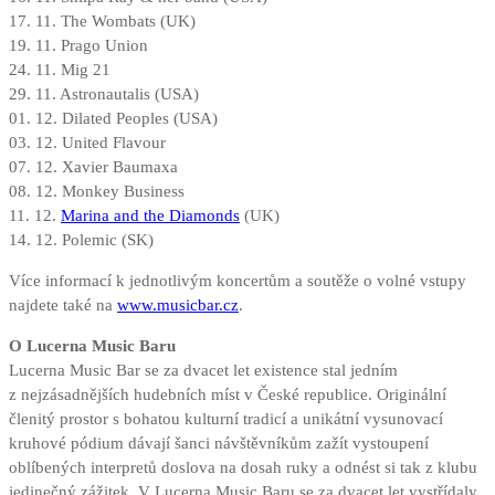
17. 11. The Wombats (UK)
19. 11. Prago Union
24. 11. Mig 21
29. 11. Astronautalis (USA)
01. 12. Dilated Peoples (USA)
03. 12. United Flavour
07. 12. Xavier Baumaxa
08. 12. Monkey Business
11. 12.
Marina and the Diamonds
(UK)
14. 12. Polemic (SK)
Více informací k jednotlivým koncertům a soutěže o volné vstupy
najdete také na
www.musicbar.cz
.
O Lucerna Music Baru
Lucerna Music Bar se za dvacet let existence stal jedním
z nejzásadnějších hudebních míst v České republice. Originální
členitý prostor s bohatou kulturní tradicí a unikátní vysunovací
kruhové pódium dávají šanci návštěvníkům zažít vystoupení
oblíbených interpretů doslova na dosah ruky a odnést si tak z klubu
jedinečný zážitek. V Lucerna Music Baru se za dvacet let vystřídaly