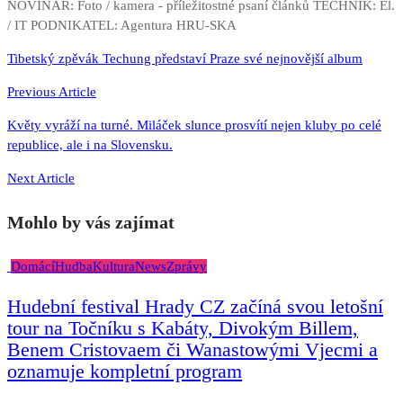
NOVINÁŘ: Foto / kamera - příležitostné psaní článků TECHNIK: El.
/ IT PODNIKATEL: Agentura HRU-SKA
Navigace
Tibetský zpěvák Techung představí Praze své nejnovější album
pro
Previous Article
příspěvek
Květy vyráží na turné. Miláček slunce prosvítí nejen kluby po celé
republice, ale i na Slovensku.
Next Article
Mohlo by vás zajímat
Domácí
Hudba
Kultura
News
Zprávy
Hudební festival Hrady CZ začíná svou letošní
tour na Točníku s Kabáty, Divokým Billem,
Benem Cristovaem či Wanastowými Vjecmi a
oznamuje kompletní program