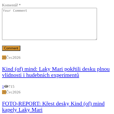
Komentář
*
20
Čvc
2026
Kind (of) mind: Laky Mari pokřtili desku plnou
vlídnosti i hudebních experimentů
1
715
20
Čvc
2026
FOTO-REPORT: Křest desky Kind (of) mind
kapely Laky Mari