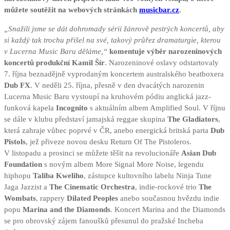
můžete soutěžit na webových stránkách
musicbar.cz
.
„Snažili jsme se dát dohromady sérii žánrově pestrých koncertů, aby
si každý tak trochu přišel na své, takový průřez dramaturgie, kterou
v Lucerna Music Baru děláme,“
komentuje výběr narozeninových
koncertů produkční Kamil Šír
. Narozeninové oslavy odstartovaly
7. října beznadějně vyprodaným koncertem australského beatboxera
Dub FX
. V neděli 25. října, přesně v den dvacátých narozenin
Lucerna Music Baru vystoupí na kruhovém pódiu anglická jazz-
funková kapela
Incognito
s aktuálním albem Amplified Soul. V říjnu
se dále v klubu představí jamajská reggae skupina
The Gladiators
,
která zahraje vůbec poprvé v ČR, anebo energická britská parta
Dub
Pistols
, jež přiveze novou desku Return Of The Pistoleros.
V listopadu a prosinci se můžete těšit na revolucionáře
Asian Dub
Foundation
s novým albem More Signal More Noise, legendu
hiphopu
Taliba Kweliho
, zástupce kultovního labelu Ninja Tune
Jaga Jazzist a
The Cinematic Orchestra
, indie-rockové trio
The
Wombats
, rappery
Dilated Peoples
anebo současnou hvězdu indie
popu
Marina and the Diamonds
. Koncert Marina and the Diamonds
se pro obrovský zájem fanoušků přesunul do pražské Incheba