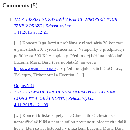
Comments (5)
JAGA JAZZIST SE ZASTAVÍ V RÁMCI EVROPSKÉ TOUR
TAKÉ V PRAZE | Zvlastnistyl.cz
1.11.2015 at 12.21
[…] Koncert Jaga Jazzist proběhne v rámci série 20 koncertů
u příležitosti 20. výročí Lucerna…. Vstupenky v předprodeji
pořídíte za 590 Kč + poplatky. Předprodej běží na pokladně
Lucerna Music Baru (bez poplatků), na webu
http://www.musicbar.cz
a v předprodejních sítích GoOut.cz,
Ticketpro, Ticketportal a Eventim. […]
Odpovědět
THE CINEMATIC ORCHESTRA DOPROVODÍ DORIAN
CONCEPT A DALŠÍ HOSTÉ | Zvlastnistyl.cz
4.11.2015 at 21.09
[…] Koncert britské kapely The Cinematic Orchestra se
nezadržitelně blíží a nám je milou povinností představit i další
hosty, kteří se 15. listopadu v pražském Lucerna Music Baru