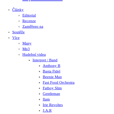
Články
Editorial
Recenze
Zaměřeno na
Soutěže
Více
Mapy
Mp3
Hudební videa
Interpret / Band
Anthony B
Basta Fidel
Beenie Man
Fast Food Orchestra
Fatboy Slim
Gentleman
Ilam
Irie Revoltes
J.A.R