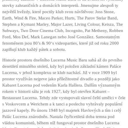
stovky zahraničních a domácích interpretů. Jmenujme alespoň ty
největší hvězdy, které poctily klub svou návštěvou: Joss Stone,
Earth, Wind & Fire, Maceo Parker, Hurts, The Parov Stelar Band,
Stephen a Kymani Marley, Major Lazer, Living Colour, Keisza, The
Subways, Two Door Cinema Club, Incognito, Pat Metheny, Robben
Ford, Mos Def, Mark Lanegan nebo José González. Samostatným
fenoménem jsou 80’s & 90‘s videoparties, které již od roku 2000
zaplňují klub každý pátek a sobotu.
Historie prostoru dnešního Lucerna Music Baru sahá až do prvního
desetiletí minulého století, kdy byl položen základní kámen Paláce
Lucerna, v jehož komplexu se klub nachází. Již v roce 1909 byl
prostor využíván nejprve jako příležitostné divadlo a později jako
Kabaret Lucerna pod vedením Karla Hašlera. Dalším významným
rokem v historii sálu je rok 1927, kdy byl otevřen Kabaret –
Restaurant Lucerna. Tehdy zde vystupovali slavní čeští umělci v čele
s Voskovcem a Werichem a k tanci a poslechu vyhrávaly populární
jazzové kapely. Po únoru 1948 byl majetek Havlových a tím i celý
Palác Lucerna znárodněn. Nastala čtyřicetiletá doba temna pod
vládou komunistů, během níž fungoval prostor dnešního Lucerna