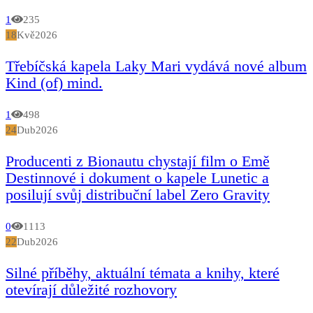
1
235
18
Kvě
2026
Třebíčská kapela Laky Mari vydává nové album
Kind (of) mind.
1
498
24
Dub
2026
Producenti z Bionautu chystají film o Emě
Destinnové i dokument o kapele Lunetic a
posilují svůj distribuční label Zero Gravity
0
1113
22
Dub
2026
Silné příběhy, aktuální témata a knihy, které
otevírají důležité rozhovory