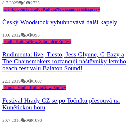
8.7.2025
0
2725
Články
Domácí
Hudba
Kultura
News
Zajímavosti
Zprávy
Český Woodstock vybubnovává další kapely
10.6.2012
0
996
Hudba
Kultura
News
Zahraniční
Zprávy
Rudimental live, Tiesto, Jess Glynne, G-Eazy a
The Chainsmokers roztancují náštěvníky letního
beach festivalu Balaton Sound!
22.1.2019
0
1007
Domácí
Hudba
Kultura
News
Zprávy
Festival Hrady CZ se po Točníku přesouvá na
Kunětickou horu
20.7.2016
0
1090