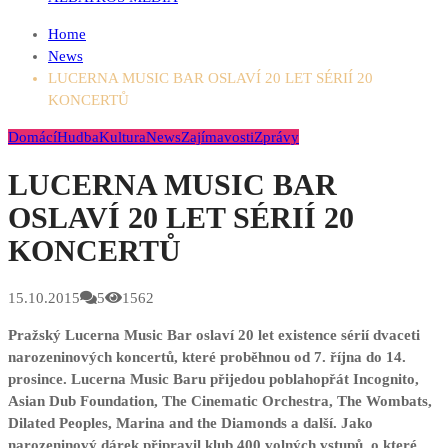
Home
News
LUCERNA MUSIC BAR OSLAVÍ 20 LET SÉRIÍ 20
KONCERTŮ
Domácí
Hudba
Kultura
News
Zajímavosti
Zprávy
LUCERNA MUSIC BAR
OSLAVÍ 20 LET SÉRIÍ 20
KONCERTŮ
15.10.2015
5
1562
Pražský Lucerna Music Bar oslaví 20 let existence sérií dvaceti
narozeninových koncertů, které proběhnou od 7. října do 14.
prosince. Lucerna Music Baru přijedou poblahopřát Incognito,
Asian Dub Foundation, The Cinematic Orchestra, The Wombats,
Dilated Peoples, Marina and the Diamonds a další. Jako
narozeninový dárek připravil klub 400 volných vstupů, o které