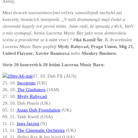
Arény.
Mezi dvaceti narozeninovými večery samozřejmě nechybí ani
koncerty domácích interpretů.
„V naší dramaturgii mají české a
slovenské kapely své pevné místo. Jsme rádi, že spousta z těch, kteří
u nás vystupují, berou Lucerna Music Bar jako svou domovskou
scénu a pravidelně se k nám vrací,“
říká Kamil Šír
. K dvacetinám
Lucerna Music Baru popřejí
Mydy Rabycad, Prago Union, Mig 21,
United Flavour, Xavier Baumaxa
nebo
Monkey Business
.
Série 20 koncertů k 20 letům Lucerna Music Baru:
07. 10. Dub FX (AUS)
25. 10.
Incognito
(UK)
26. 10.
The Gladiators
(JAM)
27. 10.
Mydy Rabycad
29. 10. Dub Pistols (UK)
05. 11.
Asian Dub Foundation
(UK)
09. 11. Talib Kweli (USA)
11. 11.
Jaga Jazzist
(N)
15. 11.
The Cinematic Orchestra
(UK)
16. 11. Shilpa Ray & her band (USA)