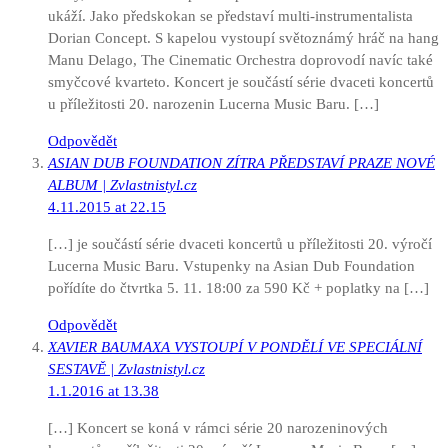
ukáží. Jako předskokan se představí multi-instrumentalista
Dorian Concept. S kapelou vystoupí světoznámý hráč na hang
Manu Delago, The Cinematic Orchestra doprovodí navíc také
smyčcové kvarteto. Koncert je součástí série dvaceti koncertů
u příležitosti 20. narozenin Lucerna Music Baru. […]
Odpovědět
ASIAN DUB FOUNDATION ZÍTRA PŘEDSTAVÍ PRAZE NOVÉ
ALBUM | Zvlastnistyl.cz
4.11.2015 at 22.15
[…] je součástí série dvaceti koncertů u příležitosti 20. výročí
Lucerna Music Baru. Vstupenky na Asian Dub Foundation
pořídíte do čtvrtka 5. 11. 18:00 za 590 Kč + poplatky na […]
Odpovědět
XAVIER BAUMAXA VYSTOUPÍ V PONDĚLÍ VE SPECIÁLNÍ
SESTAVĚ | Zvlastnistyl.cz
1.1.2016 at 13.38
[…] Koncert se koná v rámci série 20 narozeninových