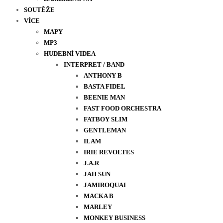
SOUTĚŽE
VÍCE
MAPY
MP3
HUDEBNÍ VIDEA
INTERPRET / BAND
ANTHONY B
BASTA FIDEL
BEENIE MAN
FAST FOOD ORCHESTRA
FATBOY SLIM
GENTLEMAN
ILAM
IRIE REVOLTES
J.A.R
JAH SUN
JAMIROQUAI
MACKA B
MARLEY
MONKEY BUSINESS