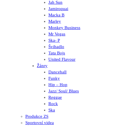
Jah Sun
Jamiroquai
Macka B
Marley
Monkey Business
Mr Vegas
Ska- P
Švihadlo
Tata Bojs
United Flavour
Žánry
Dancehall
Funky
Hip – Hop
Jazz/ Soul/ Blues
Reggae
Rock
Ska
Produkce ZS
Sportovní videa