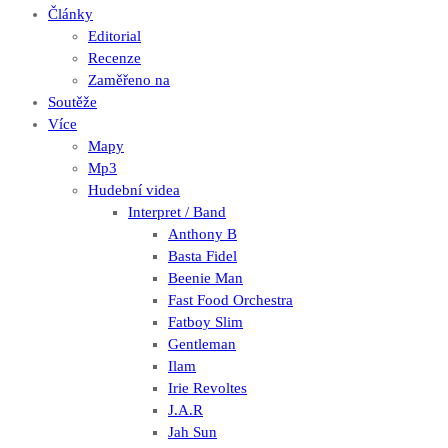
Články
Editorial
Recenze
Zaměřeno na
Soutěže
Více
Mapy
Mp3
Hudební videa
Interpret / Band
Anthony B
Basta Fidel
Beenie Man
Fast Food Orchestra
Fatboy Slim
Gentleman
Ilam
Irie Revoltes
J.A.R
Jah Sun