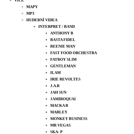
VÍCE
MAPY
MP3
HUDEBNÍ VIDEA
INTERPRET / BAND
ANTHONY B
BASTA FIDEL
BEENIE MAN
FAST FOOD ORCHESTRA
FATBOY SLIM
GENTLEMAN
ILAM
IRIE REVOLTES
J.A.R
JAH SUN
JAMIROQUAI
MACKA B
MARLEY
MONKEY BUSINESS
MR VEGAS
SKA- P