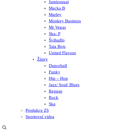
Jamiroquai
Macka B
Marley
Monkey Business
Mr Vegas
Ska- P
Švihadlo
Tata Bojs
United Flavour
Žánry
Dancehall
Funky
Hip – Hop
Jazz/ Soul/ Blues
Reggae
Rock
Ska
Produkce ZS
Sportovní videa