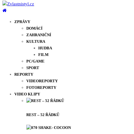
ZPRÁVY
DOMÁCÍ
ZAHRANIČNÍ
KULTURA
HUDBA
FILM
PC/GAME
SPORT
REPORTY
VIDEOREPORTY
FOTOREPORTY
VIDEO KLIPY
REST – 52 ŘÁDKŮ