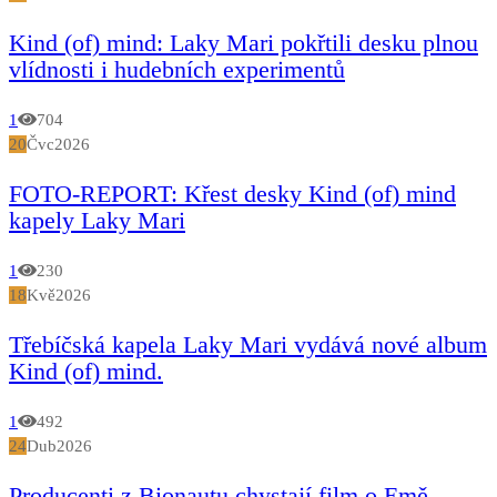
Kind (of) mind: Laky Mari pokřtili desku plnou
vlídnosti i hudebních experimentů
1
704
20
Čvc
2026
FOTO-REPORT: Křest desky Kind (of) mind
kapely Laky Mari
1
230
18
Kvě
2026
Třebíčská kapela Laky Mari vydává nové album
Kind (of) mind.
1
492
24
Dub
2026
Producenti z Bionautu chystají film o Emě