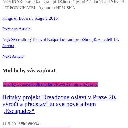
NOVINÁŘ: Foto / kamera - příležitostné psaní článků TECHNIK: El.
/ IT PODNIKATEL: Agentura HRU-SKA
Navigace
Kings of Leon na Szigetu 2015!
pro
Previous Article
příspěvek
Největší rodinný festival Kašpárkohraní proběhne již v neděli 14.
června
Next Article
Mohlo by vás zajímat
Články
Domácí
Hudba
Kultura
News
Zahraniční
Zprávy
Britský projekt Dreadzone oslaví v Praze 20.
výročí a představí tu své nové album
„Escapades“
11.5.2013
0
994