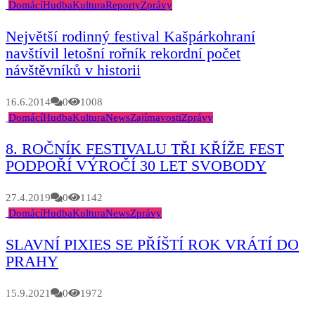
Domácí
Hudba
Kultura
Reporty
Zprávy
Největší rodinný festival Kašpárkohraní
navštívil letošní rořník rekordní počet
návštěvníků v historii
16.6.2014
0
1008
Domácí
Hudba
Kultura
News
Zajímavosti
Zprávy
8. ROČNÍK FESTIVALU TŘI KŘÍŽE FEST
PODPOŘÍ VÝROČÍ 30 LET SVOBODY
27.4.2019
0
1142
Domácí
Hudba
Kultura
News
Zprávy
SLAVNÍ PIXIES SE PŘÍŠTÍ ROK VRÁTÍ DO
PRAHY
15.9.2021
0
1972