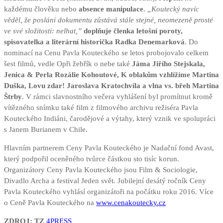
každému člověku nebo
absence manipulace
.
„Koutecký navíc
věděl, že poslání dokumentu zůstává stále stejné, neomezeně prosté
ve své složitosti: nelhat,”
doplňuje členka letošní poroty,
spisovatelka a literární historička Radka Denemarková
. Do
nominací na Cenu Pavla Kouteckého se letos probojovalo celkem
šest filmů, vedle Opři žebřík o nebe také
Jáma Jiřího Stejskala,
Jenica & Perla Rozálie Kohoutové, K oblakům vzhlížíme Martina
Duška, Lovu zdar! Jaroslava Kratochvíla a vlna vs. břeh Martina
Štrby
. V rámci slavnostního večera vyhlášení byl promítnut kromě
vítězného snímku také film z filmového archivu režiséra Pavla
Kouteckého Indiáni, čarodějové a výtahy, který vznik ve spolupráci
s Janem Burianem v Chile.
Hlavním partnerem Ceny Pavla Kouteckého je Nadační fond Avast,
který podpořil oceněného tvůrce částkou sto tisíc korun.
Organizátory Ceny Pavla Kouteckého jsou Film & Sociologie,
Divadlo Archa a festival Jeden svět. Jubilejní desátý ročník Ceny
Pavla Kouteckého vyhlásí organizátoři na počátku roku 2016. Více
o Ceně Pavla Kouteckého na
www.cenakoutecky.cz
ZDROJ: TZ
4PRESS