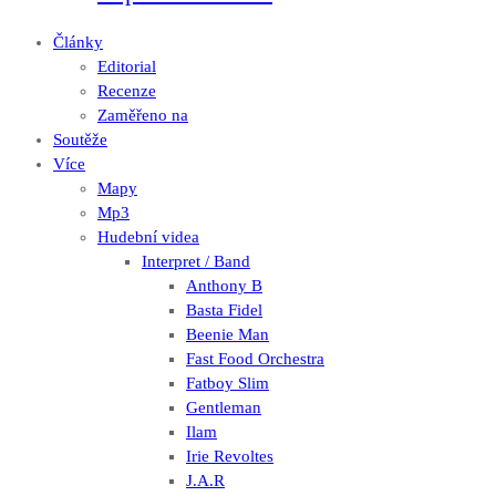
Články
Editorial
Recenze
Zaměřeno na
Soutěže
Více
Mapy
Mp3
Hudební videa
Interpret / Band
Anthony B
Basta Fidel
Beenie Man
Fast Food Orchestra
Fatboy Slim
Gentleman
Ilam
Irie Revoltes
J.A.R