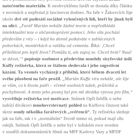
natočeného materiálu
. K neobvyklému faráři se dostala díky článku
v novinách a nepřestal ji fascinovat dodnes. Na faře v Žakovcích žije
okolo
dvě stě padesáti sociálně vyloučených lidí, kteří by jinak byli
na ulici
.
„Farář Marián nekáže žádné teorie a nepředkládá
intelektuální teze o občanskoprávní pomoci. Jeho síla pochází
především z víry – i když ho denně potkáváte v zablácených
pohorkách, montérkách a vaťáku od cementu. Říká: ,Chceš
příležitost pro lepší život? Pomůžu ti, ale zapoj se. Chceš brát? Nauč
se dávat,‘“
popisuje osobnost a především mnohdy sisyfovské úsilí
Kuffy režisérka, která se štábem sledovala i jeho sugestivní
kázání. Ta vesměs vycházejí z příběhů, které během dvaceti let
svého působení na faře prožil.
„Marián Kuffa víru nekáže, ale žije
se vším, co k životu patří – včetně osobních tužeb, průšvihů a
pochybností. A tento jeho postoj byl pro mě zkrátka výzvou pro film,“
vysvětluje režisérka své motivace
. Snímek Opři žebřík o nebe
nabízí divákovi
mnohovrstevnatý pohled
na Kuffovu činnost také
skrze
osudy několika farářových „svěřenců“
. Ty režisérka sleduje
jak na faře, tak i v „normálním“ životě mimo ni, pokud mají sílu
odejít. Snímek Opři žebřík o nebe byl v loňském roce uveden
v soutěži dokumentárních filmů na MFF Karlovy Vary a MFDF