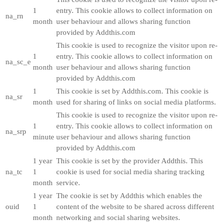
1
entry. This cookie allows to collect information on
na_rn
month
user behaviour and allows sharing function
provided by Addthis.com
This cookie is used to recognize the visitor upon re-
1
entry. This cookie allows to collect information on
na_sc_e
month
user behaviour and allows sharing function
provided by Addthis.com
1
This cookie is set by Addthis.com. This cookie is
na_sr
month
used for sharing of links on social media platforms.
This cookie is used to recognize the visitor upon re-
1
entry. This cookie allows to collect information on
na_srp
minute
user behaviour and allows sharing function
provided by Addthis.com
1 year
This cookie is set by the provider Addthis. This
na_tc
1
cookie is used for social media sharing tracking
month
service.
1 year
The cookie is set by Addthis which enables the
ouid
1
content of the website to be shared across different
month
networking and social sharing websites.