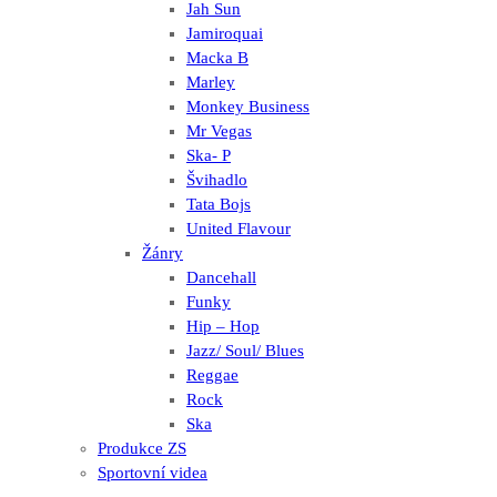
Jah Sun
Jamiroquai
Macka B
Marley
Monkey Business
Mr Vegas
Ska- P
Švihadlo
Tata Bojs
United Flavour
Žánry
Dancehall
Funky
Hip – Hop
Jazz/ Soul/ Blues
Reggae
Rock
Ska
Produkce ZS
Sportovní videa