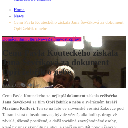
Home
News
Cenu Pavla Kouteckého získala Jana Ševčíková za dokument
Opři žebřík o nebe
Domácí
Film
Kultura
News
Zajímavosti
Zprávy
Cenu Pavla Kouteckého získala
Jana Ševčíková za dokument
Opři žebřík o nebe
10.6.2015
0
1549
Cenu Pavla Kouteckého za
nejlepší dokument
získala
režisérka
Jana Ševčíková
za film
Opři žebřík o nebe
o svérázném
faráři
Mariánu Kuffovi
. Ten se na faře ve slovenské vesnici Žakovce pod
Tatrami stará o bezdomovce
, bývalé vězně, alkoholiky, drogově
závislé, tělesně postižené, a další sociálně znevýhodněné osoby,
které by jinak skončily na ulici, a snaží se jim dát novou šanci v