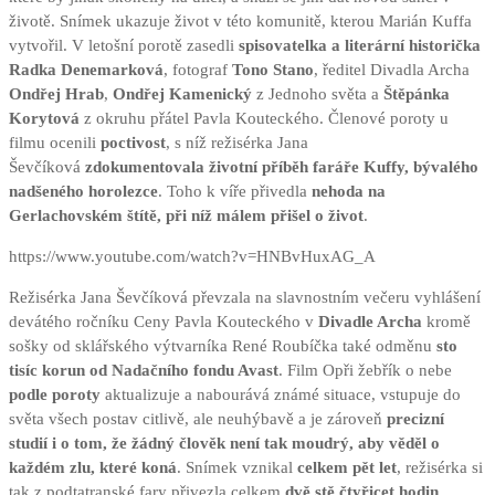
životě. Snímek ukazuje život v této komunitě, kterou Marián Kuffa
vytvořil. V letošní porotě zasedli
spisovatelka a literární historička
Radka Denemarková
, fotograf
Tono Stano
, ředitel Divadla Archa
Ondřej Hrab
,
Ondřej Kamenický
z Jednoho světa a
Štěpánka
Korytová
z okruhu přátel Pavla Kouteckého. Členové poroty u
filmu ocenili
poctivost
, s níž režisérka Jana
Ševčíková
zdokumentovala životní příběh faráře Kuffy, bývalého
nadšeného horolezce
. Toho k víře přivedla
nehoda na
Gerlachovském štítě, při níž málem přišel o život
.
https://www.youtube.com/watch?v=HNBvHuxAG_A
Režisérka Jana Ševčíková převzala na slavnostním večeru vyhlášení
devátého ročníku Ceny Pavla Kouteckého v
Divadle Archa
kromě
sošky od sklářského výtvarníka René Roubíčka také odměnu
sto
tisíc korun od Nadačního fondu Avast
. Film Opři žebřík o nebe
podle poroty
aktualizuje a nabourává známé situace, vstupuje do
světa všech postav citlivě, ale neuhýbavě a je zároveň
precizní
studií i o tom, že žádný člověk není tak moudrý, aby věděl o
každém zlu, které koná
. Snímek vznikal
celkem pět let
, režisérka si
tak z podtatranské fary přivezla celkem
dvě stě čtyřicet hodin