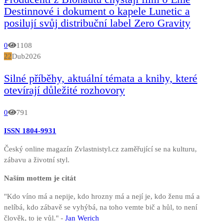
Destinnové i dokument o kapele Lunetic a
posilují svůj distribuční label Zero Gravity
0
1108
22
Dub
2026
Silné příběhy, aktuální témata a knihy, které
otevírají důležité rozhovory
0
791
ISSN 1804-9931
Český online magazín Zvlastnistyl.cz zaměřující se na kulturu,
zábavu a životní styl.
Naším mottem je citát
"Kdo víno má a nepije, kdo hrozny má a nejí je, kdo ženu má a
nelíbá, kdo zábavě se vyhýbá, na toho vemte bič a hůl, to není
člověk, to je vůl." -
Jan Werich