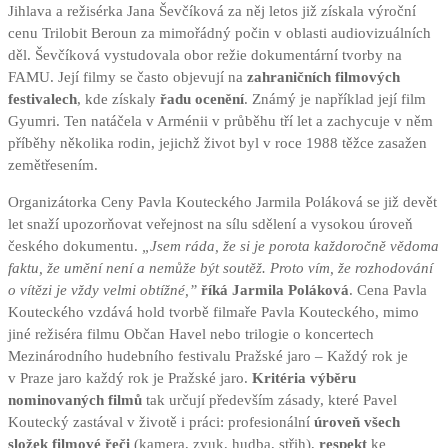
Jihlava a režisérka Jana Ševčíková za něj letos již získala výroční
cenu Trilobit Beroun za mimořádný počin v oblasti audiovizuálních
děl. Ševčíková vystudovala obor režie dokumentární tvorby na
FAMU. Její filmy se často objevují na
zahraničních filmových
festivalech
, kde získaly
řadu ocenění
. Známý je například její film
Gyumri. Ten natáčela v Arménii v průběhu tří let a zachycuje v něm
příběhy několika rodin, jejichž život byl v roce 1988 těžce zasažen
zemětřesením.
Organizátorka Ceny Pavla Kouteckého Jarmila Poláková se již devět
let snaží upozorňovat veřejnost na sílu sdělení a vysokou úroveň
českého dokumentu.
„Jsem ráda, že si je porota každoročně vědoma
faktu, že umění není a nemůže být soutěž. Proto vím, že rozhodování
o vítězi je vždy velmi obtížné,”
říká Jarmila Poláková
. Cena Pavla
Kouteckého vzdává hold tvorbě filmaře Pavla Kouteckého, mimo
jiné režiséra filmu Občan Havel nebo trilogie o koncertech
Mezinárodního hudebního festivalu Pražské jaro – Každý rok je
v Praze jaro každý rok je Pražské jaro.
Kritéria výběru
nominovaných filmů
tak určují především zásady, které Pavel
Koutecký zastával v životě i práci: profesionální
úroveň všech
složek filmové řeči
(kamera, zvuk, hudba, střih),
respekt
ke