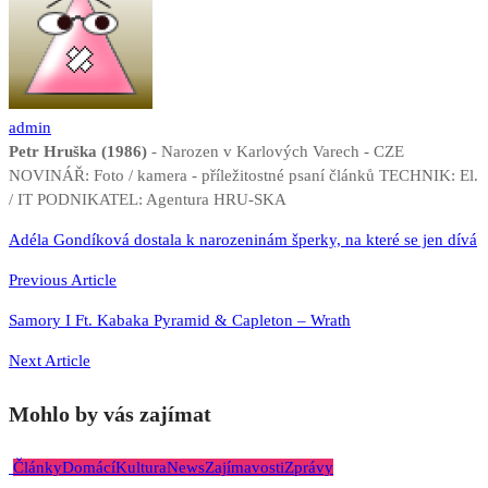
admin
Petr Hruška (1986)
- Narozen v Karlových Varech - CZE
NOVINÁŘ: Foto / kamera - příležitostné psaní článků TECHNIK: El.
/ IT PODNIKATEL: Agentura HRU-SKA
Navigace
Adéla Gondíková dostala k narozeninám šperky, na které se jen dívá
pro
Previous Article
příspěvek
Samory I Ft. Kabaka Pyramid & Capleton – Wrath
Next Article
Mohlo by vás zajímat
Články
Domácí
Kultura
News
Zajímavosti
Zprávy