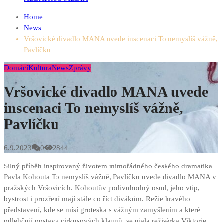
Home
News
Vršovické divadlo MANA uvede inscenaci To nemyslíš vážně,
Pavlíčku
Domácí
Kultura
News
Zprávy
Vršovické divadlo MANA uvede
inscenaci To nemyslíš vážně,
Pavlíčku
6.9.2023
0
2844
Silný příběh inspirovaný životem mimořádného českého dramatika
Pavla Kohouta To nemyslíš vážně, Pavlíčku uvede divadlo MANA v
pražských Vršovicích. Kohoutův podivuhodný osud, jeho vtip,
bystrost i prozření mají stále co říct divákům. Režie hravého
představení, kde se mísí groteska s vážným zamyšlením a které
odlehčují postavy cirkusových klaunů, se ujala režisérka Viktorie