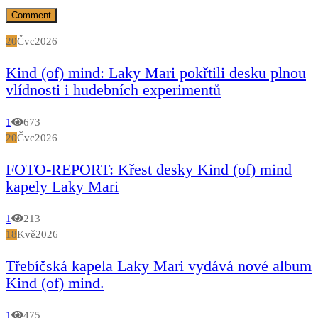
20
Čvc
2026
Kind (of) mind: Laky Mari pokřtili desku plnou
vlídnosti i hudebních experimentů
1
673
20
Čvc
2026
FOTO-REPORT: Křest desky Kind (of) mind
kapely Laky Mari
1
213
18
Kvě
2026
Třebíčská kapela Laky Mari vydává nové album
Kind (of) mind.
1
475