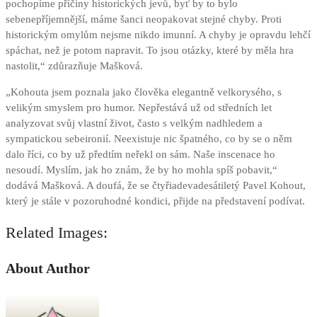
pochopíme příčiny historických jevů, byť by to bylo
sebenepříjemnější, máme šanci neopakovat stejné chyby. Proti
historickým omylům nejsme nikdo imunní. A chyby je opravdu lehčí
spáchat, než je potom napravit. To jsou otázky, které by měla hra
nastolit,“ zdůrazňuje Mašková.
„Kohouta jsem poznala jako člověka elegantně velkorysého, s
velikým smyslem pro humor. Nepřestává už od středních let
analyzovat svůj vlastní život, často s velkým nadhledem a
sympatickou sebeironií. Neexistuje nic špatného, co by se o něm
dalo říci, co by už předtím neřekl on sám. Naše inscenace ho
nesoudí. Myslím, jak ho znám, že by ho mohla spíš pobavit,“
dodává Mašková. A doufá, že se čtyřiadevadesátiletý Pavel Kohout,
který je stále v pozoruhodné kondici, přijde na představení podívat.
Related Images:
About Author