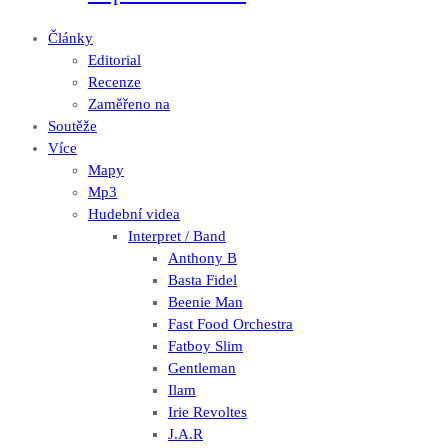
Články
Editorial
Recenze
Zaměřeno na
Soutěže
Více
Mapy
Mp3
Hudební videa
Interpret / Band
Anthony B
Basta Fidel
Beenie Man
Fast Food Orchestra
Fatboy Slim
Gentleman
Ilam
Irie Revoltes
J.A.R