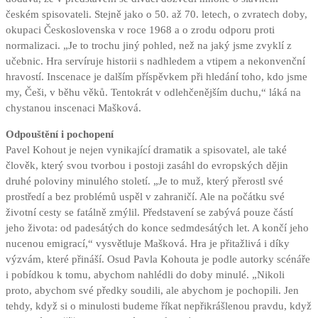
českém spisovateli. Stejně jako o 50. až 70. letech, o zvratech doby,
okupaci Československa v roce 1968 a o zrodu odporu proti
normalizaci. „Je to trochu jiný pohled, než na jaký jsme zvyklí z
učebnic. Hra servíruje historii s nadhledem a vtipem a nekonvenční
hravostí. Inscenace je dalším příspěvkem při hledání toho, kdo jsme
my, Češi, v běhu věků. Tentokrát v odlehčenějším duchu,“ láká na
chystanou inscenaci Mašková.
Odpouštění i pochopení
Pavel Kohout je nejen vynikající dramatik a spisovatel, ale také
člověk, který svou tvorbou i postoji zasáhl do evropských dějin
druhé poloviny minulého století. „Je to muž, který přerostl své
prostředí a bez problémů uspěl v zahraničí. Ale na počátku své
životní cesty se fatálně zmýlil. Představení se zabývá pouze částí
jeho života: od padesátých do konce sedmdesátých let. A končí jeho
nucenou emigrací,“ vysvětluje Mašková. Hra je přitažlivá i díky
výzvám, které přináší. Osud Pavla Kohouta je podle autorky scénáře
i pobídkou k tomu, abychom nahlédli do doby minulé. „Nikoli
proto, abychom své předky soudili, ale abychom je pochopili. Jen
tehdy, když si o minulosti budeme říkat nepřikrášlenou pravdu, když