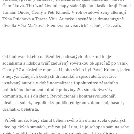
Čermáková. Tři různé životní etapy stále žijícího klasika hrají Daniel
Toman, Ondřej Černý a Petr Klimeš. V roli osudové ženy alternují
Týna Průchová a Tereza Vítů. Autorkou scénáře je dramaturgyně
divadla Věra Mašková. Premiéra na vršovické scéně je 12. září.
Od budovatelského nadšení let padesátých přes zrod ideje
socialismu s lidskou tváří zadušený sovětskou okupací až po vznik
Charty 77 a následné represe. U toho všeho byl Pavel Kohout, jeden
z nejvýznačnějších českých dramatiků a spisovatelů, světově
uznávaný autor a v době normalizace i spolutvůrce zásadního
politického dokumentu druhé poloviny 20. století. Svazák,
komunista, ale i disident. Revolucionář i kontrarevolucionář,
idealista, snílek, nepolitický politik, emigrant z donucení, básník,
dramatik, beletrista.
„Příběh muže, který stanul během svého života na zcela opačných
ideologických stranách, mě zaujal. I tím, že je schopen sám na sebe
zpětně pohlížet se shovívavým porozuměním,“ říká režisérka