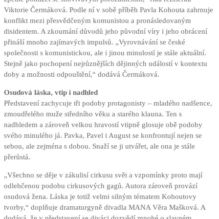
Viktorie Čermáková. Podle ní v sobě příběh Pavla Kohouta zahrnuje
konflikt mezi přesvědčeným komunistou a pronásledovaným
disidentem. A zkoumání důvodů jeho původní víry i jeho obrácení
přináší mnoho zajímavých impulsů. „Vyrovnávání se české
společnosti s komunistickou, ale i jinou minulostí je stále aktuální.
Stejně jako pochopení nejrůznějších dějinných událostí v kontextu
doby a možnosti odpouštění,“ dodává Čermáková.
Osudová láska, vtip i nadhled
Představení zachycuje tři podoby protagonisty – mladého nadšence,
zmoudřelého muže středního věku a starého klauna. Ten s
nadhledem a zároveň velkou hravostí vtipně glosuje obě podoby
svého minulého já. Pavka, Pavel i August se konfrontují nejen se
sebou, ale zejména s dobou. Snaží se ji utvářet, ale ona je stále
přerůstá.
„Všechno se děje v zákulisí cirkusu svět a vzpomínky proto mají
odlehčenou podobu cirkusových gagů. Autora zároveň provází
osudová žena. Láska je totiž velmi silným tématem Kohoutovy
tvorby,“ doplňuje dramaturgyně divadla MANA Věra Mašková. A
dodává, že v představení se diváci dozvědí mnohé o slavném