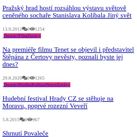
Pražský hrad hostí rozsáhlou výstavu světově
ceněného sochaře Stanislava Kolíbala Jiný svět
13.9.2012
0
1254
Domácí
Film
Zprávy
Na premiéře filmu Tenet se objevil i představitel
Štěpána z Čertovy nevěsty, poznali byste jej
dnes?
29.8.2020
0
1265
Domácí
Hudba
Kultura
News
Zprávy
Hudební festival Hrady CZ se stěhuje na
Moravu, poprvé rozezní Veveří
5.8.2015
0
967
Shrnutí Povaleče