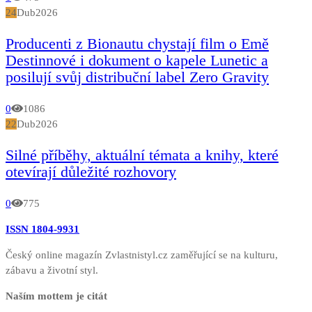
24
Dub
2026
Producenti z Bionautu chystají film o Emě
Destinnové i dokument o kapele Lunetic a
posilují svůj distribuční label Zero Gravity
0
1086
22
Dub
2026
Silné příběhy, aktuální témata a knihy, které
otevírají důležité rozhovory
0
775
ISSN 1804-9931
Český online magazín Zvlastnistyl.cz zaměřující se na kulturu,
zábavu a životní styl.
Naším mottem je citát