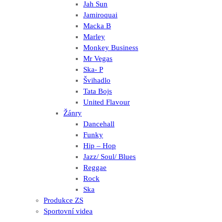
Jah Sun
Jamiroquai
Macka B
Marley
Monkey Business
Mr Vegas
Ska- P
Švihadlo
Tata Bojs
United Flavour
Žánry
Dancehall
Funky
Hip – Hop
Jazz/ Soul/ Blues
Reggae
Rock
Ska
Produkce ZS
Sportovní videa