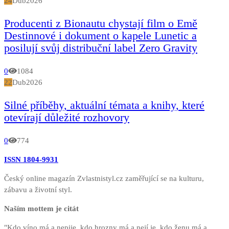
24
Dub
2026
Producenti z Bionautu chystají film o Emě
Destinnové i dokument o kapele Lunetic a
posilují svůj distribuční label Zero Gravity
0
1084
22
Dub
2026
Silné příběhy, aktuální témata a knihy, které
otevírají důležité rozhovory
0
774
ISSN 1804-9931
Český online magazín Zvlastnistyl.cz zaměřující se na kulturu,
zábavu a životní styl.
Naším mottem je citát
"Kdo víno má a nepije, kdo hrozny má a nejí je, kdo ženu má a