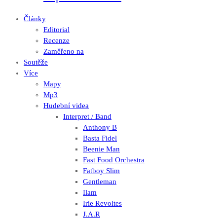
Články
Editorial
Recenze
Zaměřeno na
Soutěže
Více
Mapy
Mp3
Hudební videa
Interpret / Band
Anthony B
Basta Fidel
Beenie Man
Fast Food Orchestra
Fatboy Slim
Gentleman
Ilam
Irie Revoltes
J.A.R