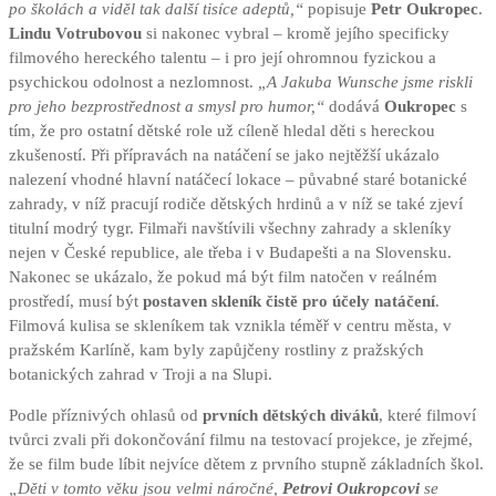
po školách a viděl tak další tisíce adeptů,“
popisuje
Petr Oukropec
.
Lindu Votrubovou
si nakonec vybral – kromě jejího specificky
filmového hereckého talentu – i pro její ohromnou fyzickou a
psychickou odolnost a nezlomnost.
„A Jakuba Wunsche jsme riskli
pro jeho bezprostřednost a smysl pro humor,“
dodává
Oukropec
s
tím, že pro ostatní dětské role už cíleně hledal děti s hereckou
zkušeností. Při přípravách na natáčení se jako nejtěžší ukázalo
nalezení vhodné hlavní natáčecí lokace – půvabné staré botanické
zahrady, v níž pracují rodiče dětských hrdinů a v níž se také zjeví
titulní modrý tygr. Filmaři navštívili všechny zahrady a skleníky
nejen v České republice, ale třeba i v Budapešti a na Slovensku.
Nakonec se ukázalo, že pokud má být film natočen v reálném
prostředí, musí být
postaven skleník čistě pro účely natáčení
.
Filmová kulisa se skleníkem tak vznikla téměř v centru města, v
pražském Karlíně, kam byly zapůjčeny rostliny z pražských
botanických zahrad v Troji a na Slupi.
Podle příznivých ohlasů od
prvních dětských diváků
, které filmoví
tvůrci zvali při dokončování filmu na testovací projekce, je zřejmé,
že se film bude líbit nejvíce dětem z prvního stupně základních škol.
„Děti v tomto věku jsou velmi náročné,
Petrovi Oukropcovi
se