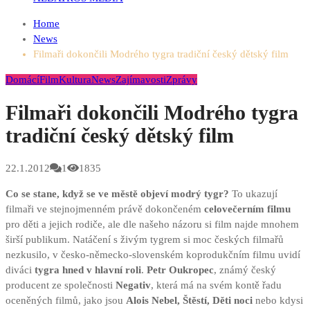
Home
News
Filmaři dokončili Modrého tygra tradiční český dětský film
Domácí
Film
Kultura
News
Zajímavosti
Zprávy
Filmaři dokončili Modrého tygra
tradiční český dětský film
22.1.2012
1
1835
Co se stane, když se ve městě objeví modrý tygr?
To ukazují
filmaři ve stejnojmenném právě dokončeném
celovečerním filmu
pro děti a jejich rodiče, ale dle našeho názoru si film najde mnohem
širší publikum. Natáčení s živým tygrem si moc českých filmařů
nezkusilo, v česko-německo-slovenském koprodukčním filmu uvidí
diváci
tygra hned v hlavní roli
.
Petr Oukropec
, známý český
producent ze společnosti
Negativ
, která má na svém kontě řadu
oceněných filmů, jako jsou
Alois Nebel, Štěstí, Děti noci
nebo kdysi