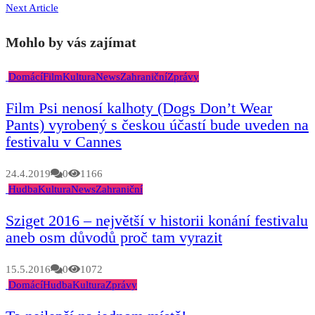
Next Article
Mohlo by vás zajímat
Domácí
Film
Kultura
News
Zahraniční
Zprávy
Film Psi nenosí kalhoty (Dogs Don’t Wear
Pants) vyrobený s českou účastí bude uveden na
festivalu v Cannes
24.4.2019
0
1166
Hudba
Kultura
News
Zahraniční
Sziget 2016 – největší v historii konání festivalu
aneb osm důvodů proč tam vyrazit
15.5.2016
0
1072
Domácí
Hudba
Kultura
Zprávy