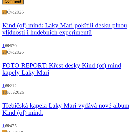
20
Čvc
2026
Kind (of) mind: Laky Mari pokřtili desku plnou
vlídnosti i hudebních experimentů
1
670
20
Čvc
2026
FOTO-REPORT: Křest desky Kind (of) mind
kapely Laky Mari
1
212
18
Kvě
2026
Třebíčská kapela Laky Mari vydává nové album
Kind (of) mind.
1
475