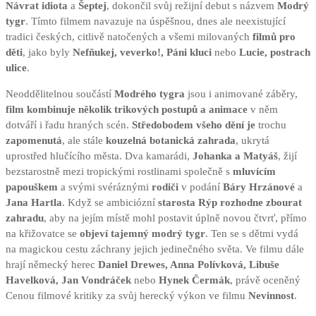
Návrat idiota
a
Šeptej
, dokončil svůj režijní debut s názvem
Modrý
tygr
. Tímto filmem navazuje na úspěšnou, dnes ale neexistující
tradici českých, citlivě natočených a všemi milovaných
filmů pro
děti
, jako byly
Nefňukej, veverko!, Páni kluci
nebo
Lucie, postrach
ulice
.
Neoddělitelnou součástí
Modrého tygra
jsou i animované záběry,
film kombinuje několik trikových postupů a animace
v něm
dotváří i řadu hraných scén.
Středobodem všeho dění je
trochu
zapomenutá
, ale stále
kouzelná botanická zahrada
, ukrytá
uprostřed hlučícího města. Dva kamarádi,
Johanka a Matyáš
, žijí
bezstarostně mezi tropickými rostlinami společně s
mluvícím
papouškem
a svými svéráznými
rodiči
v podání
Báry Hrzánové
a
Jana Hartla
. Když se ambiciózní
starosta Rýp rozhodne zbourat
zahradu
, aby na jejím místě mohl postavit úplně novou čtvrť, přímo
na křižovatce se
objeví tajemný modrý tygr
. Ten se s dětmi vydá
na magickou cestu záchrany jejich jedinečného světa. Ve filmu dále
hrají německý herec
Daniel Drewes, Anna Polívková, Libuše
Havelková, Jan Vondráček
nebo
Hynek Čermák
, právě oceněný
Cenou filmové kritiky za svůj herecký výkon ve filmu
Nevinnost
.