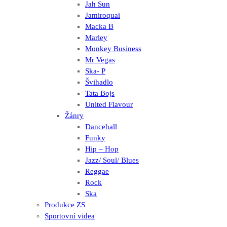
Jah Sun
Jamiroquai
Macka B
Marley
Monkey Business
Mr Vegas
Ska- P
Švihadlo
Tata Bojs
United Flavour
Žánry
Dancehall
Funky
Hip – Hop
Jazz/ Soul/ Blues
Reggae
Rock
Ska
Produkce ZS
Sportovní videa