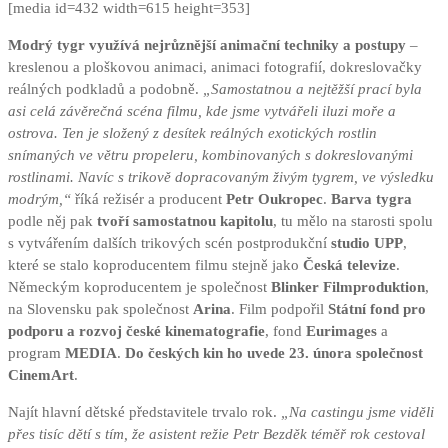
[media id=432 width=615 height=353]
Modrý tygr využívá nejrůznější animační techniky a postupy
–
kreslenou a ploškovou animaci, animaci fotografií, dokreslovačky
reálných podkladů a podobně.
„Samostatnou a nejtěžší prací byla
asi celá závěrečná scéna filmu, kde jsme vytvářeli iluzi moře a
ostrova. Ten je složený z desítek reálných exotických rostlin
snímaných ve větru propeleru, kombinovaných s dokreslovanými
rostlinami. Navíc s trikově dopracovaným živým tygrem, ve výsledku
modrým,“
říká režisér a producent
Petr Oukropec
.
Barva tygra
podle něj pak
tvoří samostatnou kapitolu
, tu mělo na starosti spolu
s vytvářením dalších trikových scén postprodukční
studio UPP
,
které se stalo koproducentem filmu stejně jako
Česká televize
.
Německým koproducentem je společnost
Blinker Filmproduktion
,
na Slovensku pak společnost
Arina
. Film podpořil
Státní fond pro
podporu a rozvoj české kinematografie
, fond
Eurimages
a
program
MEDIA
.
Do českých kin ho uvede 23. února společnost
CinemArt
.
Najít hlavní dětské představitele trvalo rok.
„Na castingu jsme viděli
přes tisíc dětí s tím, že asistent režie Petr Bezděk téměř rok cestoval