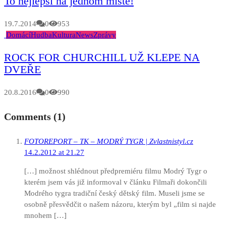
To nejlepší na jednom místě!
19.7.2014
0
953
Domácí
Hudba
Kultura
News
Zprávy
ROCK FOR CHURCHILL UŽ KLEPE NA
DVEŘE
20.8.2016
0
990
Comments (1)
FOTOREPORT – TK – MODRÝ TYGR | Zvlastnistyl.cz
14.2.2012 at 21.27
[…] možnost shlédnout předpremiéru filmu Modrý Tygr o
kterém jsem vás již informoval v článku Filmaři dokončili
Modrého tygra tradiční český dětský film. Museli jsme se
osobně přesvědčit o našem názoru, kterým byl „film si najde
mnohem […]