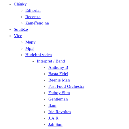
Články
Editorial
Recenze
Zaměřeno na
Soutěže
Více
Mapy
Mp3
Hudební videa
Interpret / Band
Anthony B
Basta Fidel
Beenie Man
Fast Food Orchestra
Fatboy Slim
Gentleman
Ilam
Irie Revoltes
J.A.R
Jah Sun