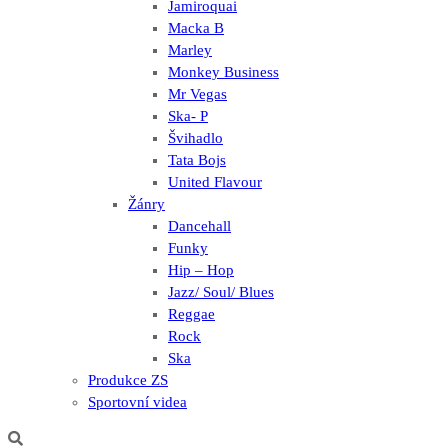
Jamiroquai
Macka B
Marley
Monkey Business
Mr Vegas
Ska- P
Švihadlo
Tata Bojs
United Flavour
Žánry
Dancehall
Funky
Hip – Hop
Jazz/ Soul/ Blues
Reggae
Rock
Ska
Produkce ZS
Sportovní videa