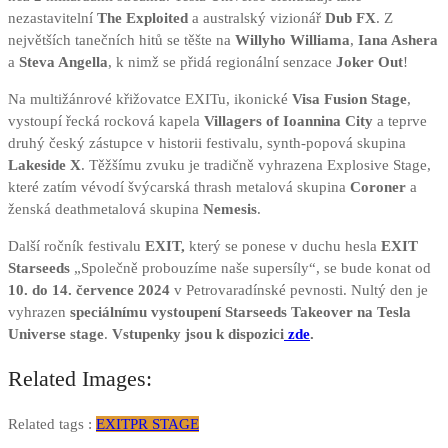
nezastavitelní
The Exploited
a australský vizionář
Dub FX
. Z
největších tanečních hitů se těšte na
Willyho Williama
,
Iana Ashera
a
Steva Angella
, k nimž se přidá regionální senzace
Joker Out
!
Na multižánrové křižovatce EXITu, ikonické
Visa Fusion Stage
,
vystoupí řecká rocková kapela
Villagers of Ioannina City
a teprve
druhý český zástupce v historii festivalu, synth-popová skupina
Lakeside X
. Těžšímu zvuku je tradičně vyhrazena Explosive Stage,
které zatím vévodí švýcarská thrash metalová skupina
Coroner
a
ženská deathmetalová skupina
Nemesis
.
Další ročník festivalu
EXIT,
který se ponese v duchu hesla
EXIT
Starseeds
„Společně probouzíme naše supersíly“, se bude konat od
10. do 14. července 2024
v Petrovaradínské pevnosti. Nultý den je
vyhrazen
speciálnímu vystoupení Starseeds Takeover na Tesla
Universe stage
.
Vstupenky jsou k dispozici
zde
.
Related Images:
Related tags :
EXIT
PR STAGE