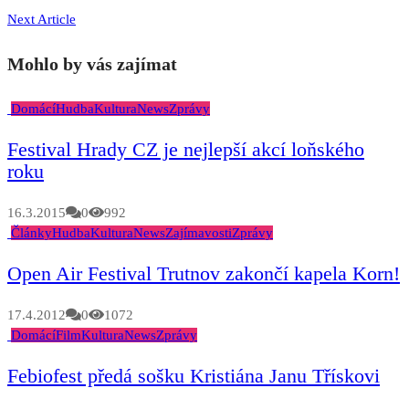
Next Article
Mohlo by vás zajímat
Domácí
Hudba
Kultura
News
Zprávy
Festival Hrady CZ je nejlepší akcí loňského
roku
16.3.2015
0
992
Články
Hudba
Kultura
News
Zajímavosti
Zprávy
Open Air Festival Trutnov zakončí kapela Korn!
17.4.2012
0
1072
Domácí
Film
Kultura
News
Zprávy
Febiofest předá sošku Kristiána Janu Třískovi