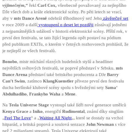
výjimečným
,“
řekl
Carl Cox,
všeobecně považovaný za nejlepšího
DJe všech dob a krále elektronické scény. Po pěti letech se vrací,
aby v
mts Dance Areně
odehrál tříhodinový set! Jeho
závěrečný set
v roce 2009 a další
vystoupení o deset let později
zůstávají jedněmi
z nejpamátnějších událostí v historii elektronické scény. Příští rok, v
první den festivalu, se tato žijící legenda opět postaví na pódium
před publikum EXITu, o kterém v četných rozhovorech prohlásil, že
je nejlepší ze všech festivalů.
Bonobo
, mistr míchání různých hudebních stylů a headliner
největších světových festivalů, se poprvé představí v Srbsku.
mts
Dance Arena
představí také britského producenta a DJe
Barry
Can’t Swim
, zatímco
KlangKuenstler
přiveze první den festivalu
ducha berlínské klubové scény spolu s hvězdnými sety
Sama‘
Abdulhadiho
,
Frankyho Waha
a
Mene
.
Na
Tesla Universe Stage
vystoupí také lídři nové generace umělců
Kenya Grace
a
Iniko
, energičtí
Rudimental
, známí díky singlům
„
Feel The Love
“ a „
Waiting All Night
„, které se dostaly na vrchol
hitparád, a britská popová a soulová senzace
John Newman
s více
než 2 miliardami streamů. Tesla Universe elektrizují také