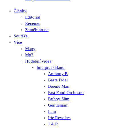
Články
Editorial
Recenze
Zaměřeno na
Soutěže
Více
Mapy
Mp3
Hudební videa
Interpret / Band
Anthony B
Basta Fidel
Beenie Man
Fast Food Orchestra
Fatboy Slim
Gentleman
Ilam
Irie Revoltes
J.A.R