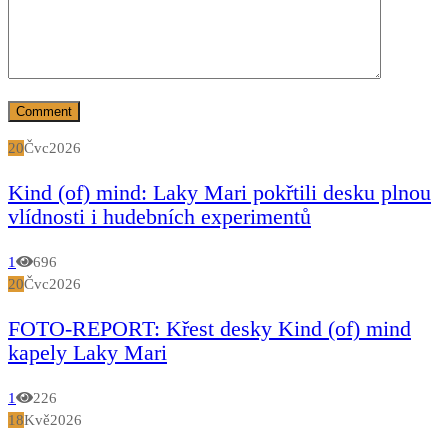
20
Čvc
2026
Kind (of) mind: Laky Mari pokřtili desku plnou
vlídnosti i hudebních experimentů
1
696
20
Čvc
2026
FOTO-REPORT: Křest desky Kind (of) mind
kapely Laky Mari
1
226
18
Kvě
2026