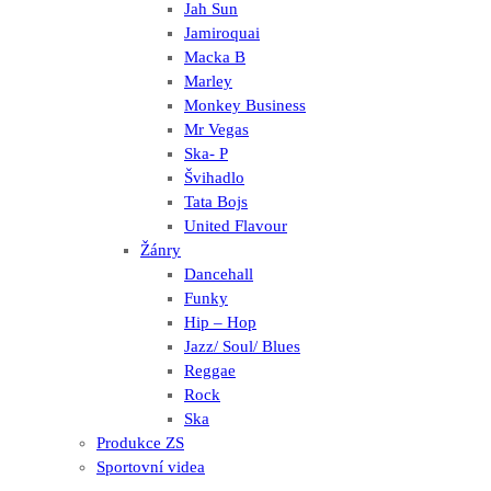
Jah Sun
Jamiroquai
Macka B
Marley
Monkey Business
Mr Vegas
Ska- P
Švihadlo
Tata Bojs
United Flavour
Žánry
Dancehall
Funky
Hip – Hop
Jazz/ Soul/ Blues
Reggae
Rock
Ska
Produkce ZS
Sportovní videa