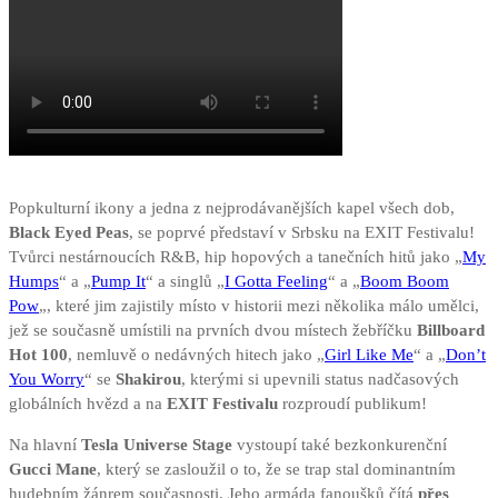
Popkulturní ikony a jedna z nejprodávanějších kapel všech dob,
Black Eyed Peas
, se poprvé představí v Srbsku na EXIT Festivalu!
Tvůrci nestárnoucích R&B, hip hopových a tanečních hitů jako „
My
Humps
“ a „
Pump It
“ a singlů „
I Gotta Feeling
“ a „
Boom Boom
Pow
„, které jim zajistily místo v historii mezi několika málo umělci,
jež se současně umístili na prvních dvou místech žebříčku
Billboard
Hot 100
, nemluvě o nedávných hitech jako „
Girl Like Me
“ a „
Don’t
You Worry
“ se
Shakirou
, kterými si upevnili status nadčasových
globálních hvězd a na
EXIT Festivalu
rozproudí publikum!
Na hlavní
Tesla Universe Stage
vystoupí také bezkonkurenční
Gucci Mane
, který se zasloužil o to, že se trap stal dominantním
hudebním žánrem současnosti. Jeho armáda fanoušků čítá
přes