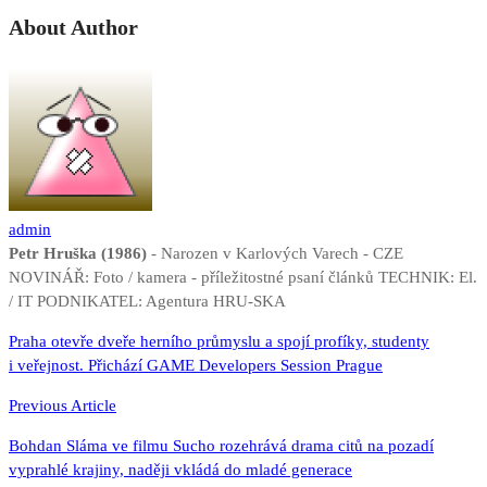
About Author
admin
Petr Hruška (1986)
- Narozen v Karlových Varech - CZE
NOVINÁŘ: Foto / kamera - příležitostné psaní článků TECHNIK: El.
/ IT PODNIKATEL: Agentura HRU-SKA
Navigace
Praha otevře dveře herního průmyslu a spojí profíky, studenty
i veřejnost. Přichází GAME Developers Session Prague
pro
příspěvek
Previous Article
Bohdan Sláma ve filmu Sucho rozehrává drama citů na pozadí
vyprahlé krajiny, naději vkládá do mladé generace