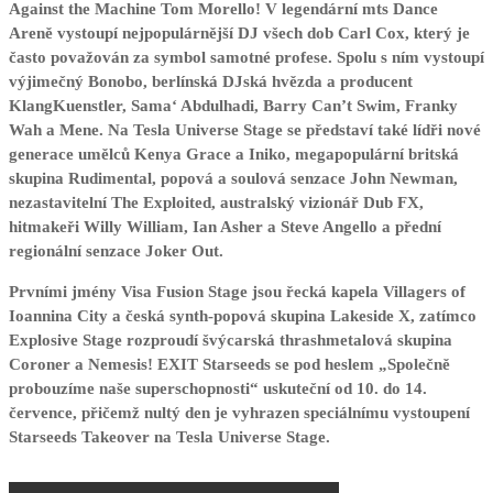
Against the Machine Tom Morello! V legendární mts Dance
Areně vystoupí nejpopulárnější DJ všech dob Carl Cox, který je
často považován za symbol samotné profese. Spolu s ním vystoupí
výjimečný Bonobo, berlínská DJská hvězda a producent
KlangKuenstler, Sama‘ Abdulhadi, Barry Can’t Swim, Franky
Wah a Mene. Na Tesla Universe Stage se představí také lídři nové
generace umělců Kenya Grace a Iniko, megapopulární britská
skupina Rudimental, popová a soulová senzace John Newman,
nezastavitelní The Exploited, australský vizionář Dub FX,
hitmakeři Willy William, Ian Asher a Steve Angello a přední
regionální senzace Joker Out.
Prvními jmény Visa Fusion Stage jsou řecká kapela Villagers of
Ioannina City a česká synth-popová skupina Lakeside X, zatímco
Explosive Stage rozproudí švýcarská thrashmetalová skupina
Coroner a Nemesis! EXIT Starseeds se pod heslem „Společně
probouzíme naše superschopnosti“ uskuteční od 10. do 14.
července, přičemž nultý den je vyhrazen speciálnímu vystoupení
Starseeds Takeover na Tesla Universe Stage.