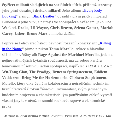
čtyřicet milionů sledujících na sociálních sítích, přičemž streamy
jeho písní dosahují desítek miliard
! Jeho album „
Everybody
Looking
“ a singl „
Black Beatles
“ obsadily první příčky hitparád
Billboard a jeho vliv je patrný i ve spolupráci s hvězdami jako
The
Weeknd, Drake, Lil Wayne, Chris Brown, Selena Gomez, Mariah
Carey, Usher, Bruno Mars
a mnoha dalšími.
Poprvé se Petrovaradínskou pevností rozezní ikonický riff „
Killing
in the Name
“ přímo z rukou
Toma Morella
, tvůrce a hlavního
skladatele většiny alb
Rage Against the Machine
!
Morello
, jeden z
nejinovativnějších kytaristů současnosti, má za sebou kariéru
lemovanou působivou řadou spoluprací, například s
RZA
a
GZA
z
Wu-Tang Clan
,
The Prodigy
,
Brucem Springsteenem
,
Eddiem
Vedderem
,
Bring Me the Horizon
nebo
Chrisem Stapletonem
.
Morello, který díky četným kolaboracím a netradičním technikám
hraní předvádí širokou žánrovou rozmanitost, svým jedinečným
hudebním projevem a charakteristickým používáním efektů vytváří
vlastní jazyk, v němž se snoubí rockové, rapové a elektronické
prvky.
„
Musíte tu hrát přímo z duše, být tím, kým jste, a to dělá EXIT tak