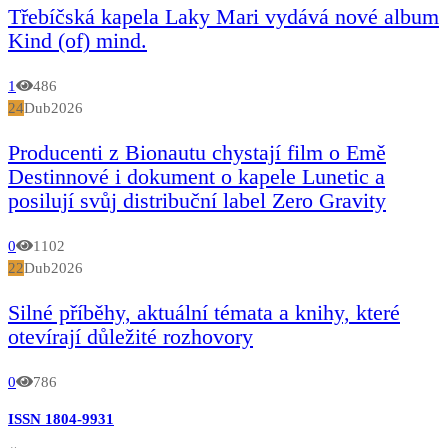
Třebíčská kapela Laky Mari vydává nové album
Kind (of) mind.
1
486
24
Dub
2026
Producenti z Bionautu chystají film o Emě
Destinnové i dokument o kapele Lunetic a
posilují svůj distribuční label Zero Gravity
0
1102
22
Dub
2026
Silné příběhy, aktuální témata a knihy, které
otevírají důležité rozhovory
0
786
ISSN 1804-9931