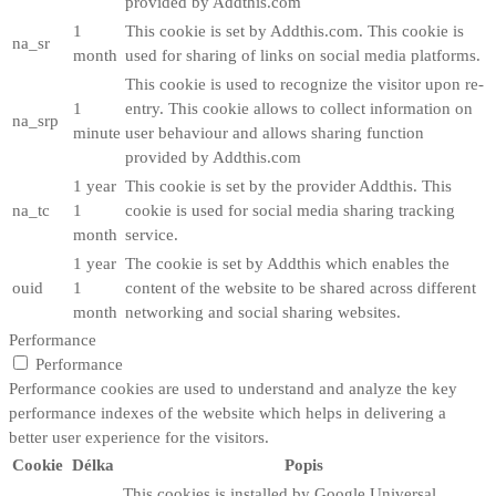
provided by Addthis.com
1
This cookie is set by Addthis.com. This cookie is
na_sr
month
used for sharing of links on social media platforms.
This cookie is used to recognize the visitor upon re-
1
entry. This cookie allows to collect information on
na_srp
minute
user behaviour and allows sharing function
provided by Addthis.com
1 year
This cookie is set by the provider Addthis. This
na_tc
1
cookie is used for social media sharing tracking
month
service.
1 year
The cookie is set by Addthis which enables the
ouid
1
content of the website to be shared across different
month
networking and social sharing websites.
Performance
Performance
Performance cookies are used to understand and analyze the key
performance indexes of the website which helps in delivering a
better user experience for the visitors.
Cookie
Délka
Popis
This cookies is installed by Google Universal