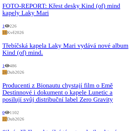
FOTO-REPORT: Křest desky Kind (of) mind
kapely Laky Mari
1
226
18
Kvě
2026
Třebíčská kapela Laky Mari vydává nové album
Kind (of) mind.
1
486
24
Dub
2026
Producenti z Bionautu chystají film o Emě
Destinnové i dokument o kapele Lunetic a
posilují svůj distribuční label Zero Gravity
0
1102
22
Dub
2026