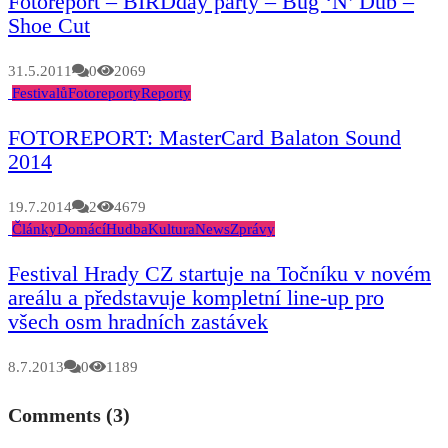
Fotoreport – BIRDday party – Bug ‘N’ Dub –
Shoe Cut
31.5.2011
0
2069
Festivalů
Fotoreporty
Reporty
FOTOREPORT: MasterCard Balaton Sound
2014
19.7.2014
2
4679
Články
Domácí
Hudba
Kultura
News
Zprávy
Festival Hrady CZ startuje na Točníku v novém
areálu a představuje kompletní line-up pro
všech osm hradních zastávek
8.7.2013
0
1189
Comments (3)