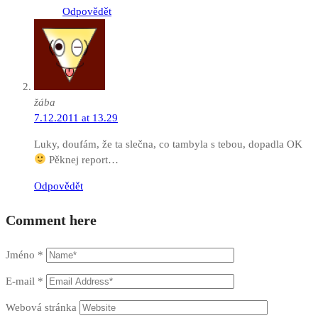
Odpovědět
žába
7.12.2011 at 13.29
Luky, doufám, že ta slečna, co tambyla s tebou, dopadla OK
Pěknej report…
Odpovědět
Comment here
Jméno
*
E-mail
*
Webová stránka