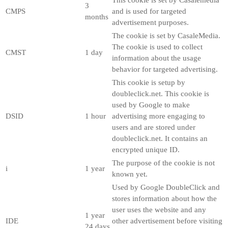
This cookie is set by Casalemedia
3
CMPS
and is used for targeted
months
advertisement purposes.
The cookie is set by CasaleMedia.
The cookie is used to collect
CMST
1 day
information about the usage
behavior for targeted advertising.
This cookie is setup by
doubleclick.net. This cookie is
used by Google to make
DSID
1 hour
advertising more engaging to
users and are stored under
doubleclick.net. It contains an
encrypted unique ID.
The purpose of the cookie is not
i
1 year
known yet.
Used by Google DoubleClick and
stores information about how the
user uses the website and any
1 year
IDE
other advertisement before visiting
24 days