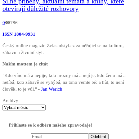
Silné příběhy, aktuální témata a knihy, které
otevírají důležité rozhovory
0
786
ISSN 1804-9931
Český online magazín Zvlastnistyl.cz zaměřující se na kulturu,
zábavu a životní styl.
Naším mottem je citát
"Kdo víno má a nepije, kdo hrozny má a nejí je, kdo ženu má a
nelíbá, kdo zábavě se vyhýbá, na toho vemte bič a hůl, to není
člověk, to je vůl." -
Jan Werich
Archivy
Přihlaste se k odběru našeho zpravodaje!