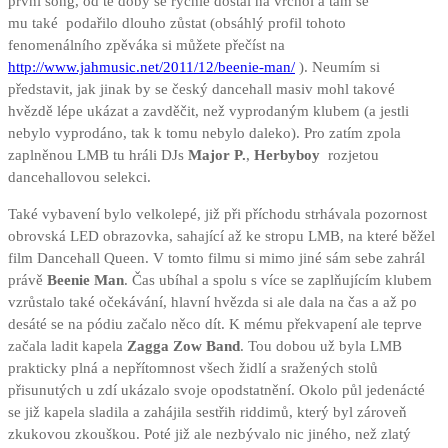
první song, od té doby se rychle dostal na vrchol a tam se
mu také podařilo dlouho zůstat (obsáhlý profil tohoto
fenomenálního zpěváka si můžete přečíst na
http://www.jahmusic.net/2011/12/beenie-man/
). Neumím si
představit, jak jinak by se český dancehall masiv mohl takové
hvězdě lépe ukázat a zavděčit, než vyprodaným klubem (a jestli
nebylo vyprodáno, tak k tomu nebylo daleko). Pro zatím zpola
zaplněnou LMB tu hráli DJs
Major P.
,
Herbyboy
rozjetou
dancehallovou selekci.
Také vybavení bylo velkolepé, již při příchodu strhávala pozornost
obrovská LED obrazovka, sahající až ke stropu LMB, na které běžel
film Dancehall Queen. V tomto filmu si mimo jiné sám sebe zahrál
právě
Beenie Man
. Čas ubíhal a spolu s více se zaplňujícím klubem
vzrůstalo také očekávání, hlavní hvězda si ale dala na čas a až po
desáté se na pódiu začalo něco dít. K mému překvapení ale teprve
začala ladit kapela
Zagga Zow Band
. Tou dobou už byla LMB
prakticky plná a nepřítomnost všech židlí a sražených stolů
přisunutých u zdí ukázalo svoje opodstatnění. Okolo půl jedenácté
se již kapela sladila a zahájila sestřih riddimů, který byl zároveň
zkukovou zkouškou. Poté již ale nezbývalo nic jiného, než zlatý