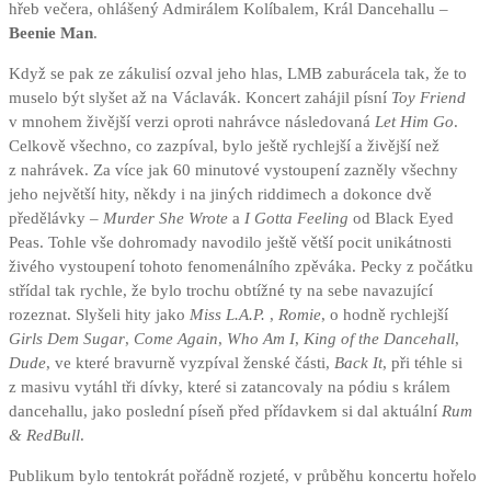
hřeb večera, ohlášený Admirálem Kolíbalem, Král Dancehallu –
Beenie Man
.
Když se pak ze zákulisí ozval jeho hlas, LMB zaburácela tak, že to
muselo být slyšet až na Václavák. Koncert zahájil písní
Toy Friend
v mnohem živější verzi oproti nahrávce následovaná
Let Him Go
.
Celkově všechno, co zazpíval, bylo ještě rychlejší a živější než
z nahrávek. Za více jak 60 minutové vystoupení zazněly všechny
jeho největší hity, někdy i na jiných riddimech a dokonce dvě
předělávky –
Murder She Wrote
a
I Gotta Feeling
od Black Eyed
Peas. Tohle vše dohromady navodilo ještě větší pocit unikátnosti
živého vystoupení tohoto fenomenálního zpěváka. Pecky z počátku
střídal tak rychle, že bylo trochu obtížné ty na sebe navazující
rozeznat. Slyšeli hity jako
Miss L.A.P.
,
Romie
, o hodně rychlejší
Girls Dem Sugar
,
Come Again
,
Who Am I
,
King of the Dancehall
,
Dude
, ve které bravurně vyzpíval ženské části,
Back It
, při téhle si
z masivu vytáhl tři dívky, které si zatancovaly na pódiu s králem
dancehallu, jako poslední píseň před přídavkem si dal aktuální
Rum
& RedBull
.
Publikum bylo tentokrát pořádně rozjeté, v průběhu koncertu hořelo