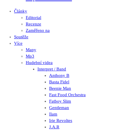
Články
Editorial
Recenze
Zaměřeno na
Soutěže
Více
Mapy
Mp3
Hudební videa
Interpret / Band
Anthony B
Basta Fidel
Beenie Man
Fast Food Orchestra
Fatboy Slim
Gentleman
Ilam
Irie Revoltes
J.A.R