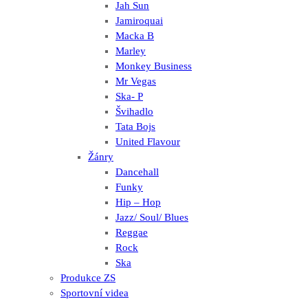
Jah Sun
Jamiroquai
Macka B
Marley
Monkey Business
Mr Vegas
Ska- P
Švihadlo
Tata Bojs
United Flavour
Žánry
Dancehall
Funky
Hip – Hop
Jazz/ Soul/ Blues
Reggae
Rock
Ska
Produkce ZS
Sportovní videa