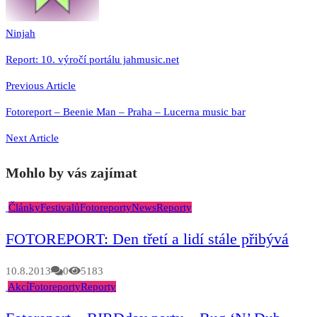
Ninjah
Navigace
Report: 10. výročí portálu jahmusic.net
pro
Previous Article
příspěvek
Fotoreport – Beenie Man – Praha – Lucerna music bar
Next Article
Mohlo by vás zajímat
Články
Festivalů
Fotoreporty
News
Reporty
FOTOREPORT: Den třetí a lidí stále přibývá
10.8.2013
0
5183
Akcí
Fotoreporty
Reporty