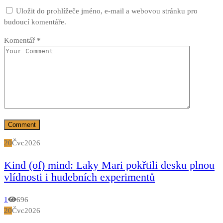
Uložit do prohlížeče jméno, e-mail a webovou stránku pro
budoucí komentáře.
Komentář
*
20
Čvc
2026
Kind (of) mind: Laky Mari pokřtili desku plnou
vlídnosti i hudebních experimentů
1
696
20
Čvc
2026