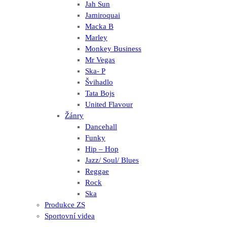
Jah Sun
Jamiroquai
Macka B
Marley
Monkey Business
Mr Vegas
Ska- P
Švihadlo
Tata Bojs
United Flavour
Žánry
Dancehall
Funky
Hip – Hop
Jazz/ Soul/ Blues
Reggae
Rock
Ska
Produkce ZS
Sportovní videa