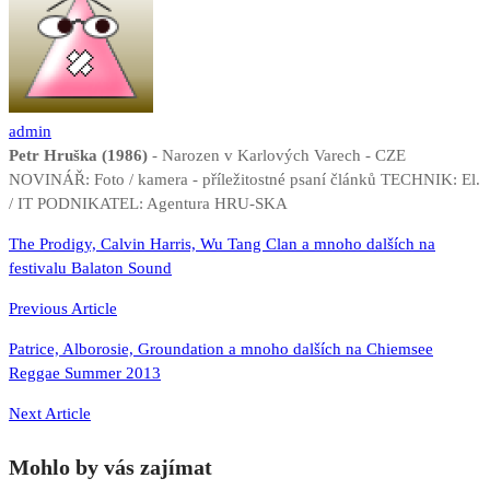
admin
Petr Hruška (1986)
- Narozen v Karlových Varech - CZE
NOVINÁŘ: Foto / kamera - příležitostné psaní článků TECHNIK: El.
/ IT PODNIKATEL: Agentura HRU-SKA
Navigace
The Prodigy, Calvin Harris, Wu Tang Clan a mnoho dalších na
festivalu Balaton Sound
pro
příspěvek
Previous Article
Patrice, Alborosie, Groundation a mnoho dalších na Chiemsee
Reggae Summer 2013
Next Article
Mohlo by vás zajímat