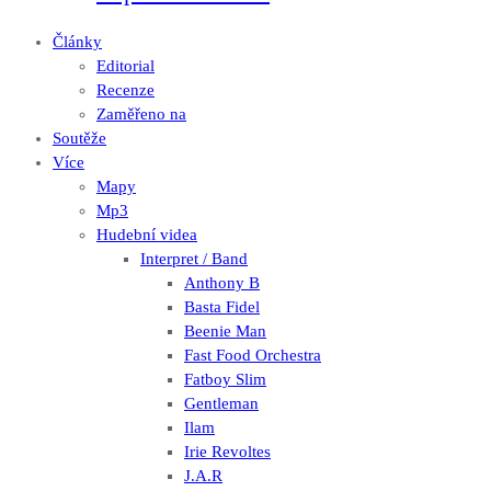
Články
Editorial
Recenze
Zaměřeno na
Soutěže
Více
Mapy
Mp3
Hudební videa
Interpret / Band
Anthony B
Basta Fidel
Beenie Man
Fast Food Orchestra
Fatboy Slim
Gentleman
Ilam
Irie Revoltes
J.A.R