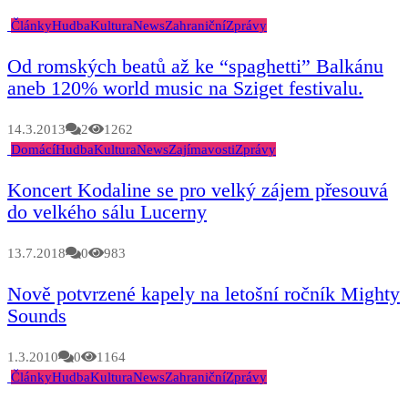
Články
Hudba
Kultura
News
Zahraniční
Zprávy
Od romských beatů až ke “spaghetti” Balkánu
aneb 120% world music na Sziget festivalu.
14.3.2013
2
1262
Domácí
Hudba
Kultura
News
Zajímavosti
Zprávy
Koncert Kodaline se pro velký zájem přesouvá
do velkého sálu Lucerny
13.7.2018
0
983
Nově potvrzené kapely na letošní ročník Mighty
Sounds
1.3.2010
0
1164
Články
Hudba
Kultura
News
Zahraniční
Zprávy