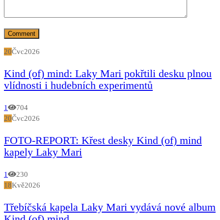
20
Čvc
2026
Kind (of) mind: Laky Mari pokřtili desku plnou
vlídnosti i hudebních experimentů
1
704
20
Čvc
2026
FOTO-REPORT: Křest desky Kind (of) mind
kapely Laky Mari
1
230
18
Kvě
2026
Třebíčská kapela Laky Mari vydává nové album
Kind (of) mind.