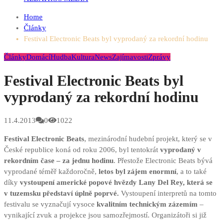
Home
Články
Festival Electronic Beats byl vyprodaný za rekordní hodinu
Články
Domácí
Hudba
Kultura
News
Zajímavosti
Zprávy
Festival Electronic Beats byl
vyprodaný za rekordní hodinu
11.4.2013
0
1022
Festival Electronic Beats
, mezinárodní hudební projekt, který se v
České republice koná od roku 2006, byl tentokrát
vyprodaný v
rekordním čase – za jednu hodinu
. Přestože Electronic Beats bývá
vyprodané téměř každoročně,
letos byl zájem enormní
, a to také
díky
vystoupení americké popové hvězdy Lany Del Rey, která se
v tuzemsku představí úplně poprvé.
Vystoupení interpretů na tomto
festivalu se vyznačují vysoce
kvalitním technickým zázemím
–
vynikající zvuk a projekce jsou samozřejmostí.
Organizátoři si již