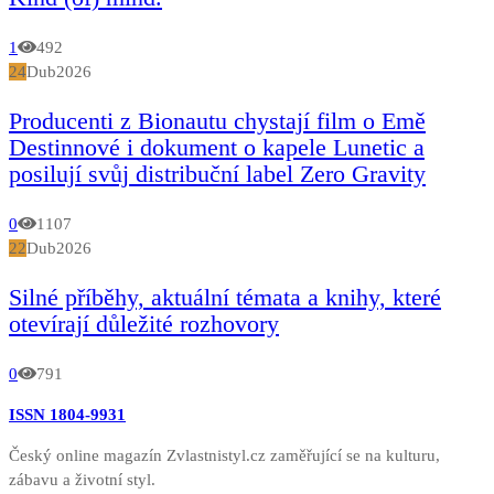
1
492
24
Dub
2026
Producenti z Bionautu chystají film o Emě
Destinnové i dokument o kapele Lunetic a
posilují svůj distribuční label Zero Gravity
0
1107
22
Dub
2026
Silné příběhy, aktuální témata a knihy, které
otevírají důležité rozhovory
0
791
ISSN 1804-9931
Český online magazín Zvlastnistyl.cz zaměřující se na kulturu,
zábavu a životní styl.