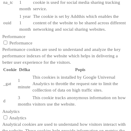
na_tc
1
cookie is used for social media sharing tracking
month
service.
1 year
The cookie is set by Addthis which enables the
ouid
1
content of the website to be shared across different
month
networking and social sharing websites.
Performance
Performance
Performance cookies are used to understand and analyze the key
performance indexes of the website which helps in delivering a
better user experience for the visitors.
Cookie
Délka
Popis
This cookies is installed by Google Universal
1
_gat
Analytics to throttle the request rate to limit the
minute
colllection of data on high traffic sites.
3
This cookie tracks anonymous information on how
d
months
visitors use the website.
Analytics
Analytics
Analytical cookies are used to understand how visitors interact with
the website. These cookies help provide information on metrics the