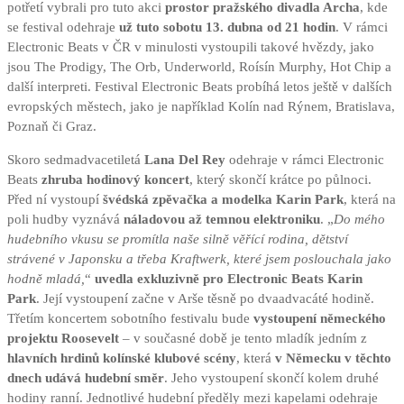
potřetí vybrali pro tuto akci
prostor pražského divadla Archa
, kde
se festival odehraje
už tuto sobotu 13. dubna od 21 hodin
. V rámci
Electronic Beats v ČR v minulosti vystoupili takové hvězdy, jako
jsou The Prodigy, The Orb, Underworld, Roísín Murphy, Hot Chip a
další interpreti. Festival Electronic Beats probíhá letos ještě v dalších
evropských městech, jako je například Kolín nad Rýnem, Bratislava,
Poznaň či Graz.
Skoro sedmadvacetiletá
Lana Del Rey
odehraje v rámci Electronic
Beats
zhruba hodinový koncert
, který skončí krátce po půlnoci.
Před ní vystoupí
švédská zpěvačka a modelka Karin Park
, která na
poli hudby vyznává
náladovou až temnou elektroniku
. „
Do mého
hudebního vkusu se promítla naše silně věřící rodina, dětství
strávené v Japonsku a třeba Kraftwerk, které jsem poslouchala jako
hodně mladá,
“
uvedla exkluzivně pro Electronic Beats Karin
Park
. Její vystoupení začne v Arše těsně po dvaadvacáté hodině.
Třetím koncertem sobotního festivalu bude
vystoupení německého
projektu Roosevelt
– v současné době je tento mladík jedním z
hlavních hrdinů kolínské klubové scény
, která
v Německu v těchto
dnech udává hudební směr
. Jeho vystoupení skončí kolem druhé
hodiny ranní. Jednotlivé hudební předěly mezi kapelami odehraje