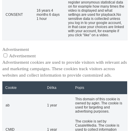
register anonymous statistical data
on for example how many times the
16 years 4
video is displayed and what
CONSENT
months 6 days
settings are used for playback.No
1 hour
sensitive data is collected unless
you log in to your google account,
in that case your choices are linked
with your account, for example if
you click “like” on a video.
Advertisement
Advertisement
Advertisement cookies are used to provide visitors with relevant ads
and marketing campaigns. These cookies track visitors across
websites and collect information to provide customized ads.
Cookie
Délka
Popis
This domain of this cookie is
owned by agkn. The cookie is
ab
1 year
used for targeting and
advertising purposes.
The cookie is set by
CasaleMedia. The cookie is
CMID
1 year
used to collect information