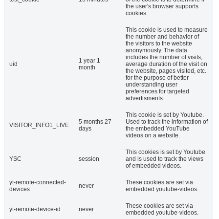
the user's browser supports
cookies.
This cookie is used to measure
the number and behavior of
the visitors to the website
anonymously. The data
includes the number of visits,
1 year 1
uid
average duration of the visit on
month
the website, pages visited, etc.
for the purpose of better
understanding user
preferences for targeted
advertisments.
This cookie is set by Youtube.
5 months 27
Used to track the information of
VISITOR_INFO1_LIVE
days
the embedded YouTube
videos on a website.
This cookies is set by Youtube
YSC
session
and is used to track the views
of embedded videos.
yt-remote-connected-
These cookies are set via
never
devices
embedded youtube-videos.
These cookies are set via
yt-remote-device-id
never
embedded youtube-videos.