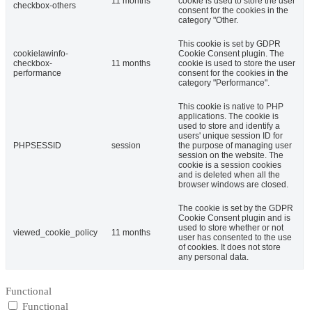
11 months
cookie is used to store the user
checkbox-others
consent for the cookies in the
category "Other.
This cookie is set by GDPR
cookielawinfo-
Cookie Consent plugin. The
checkbox-
11 months
cookie is used to store the user
performance
consent for the cookies in the
category "Performance".
This cookie is native to PHP
applications. The cookie is
used to store and identify a
users' unique session ID for
PHPSESSID
session
the purpose of managing user
session on the website. The
cookie is a session cookies
and is deleted when all the
browser windows are closed.
The cookie is set by the GDPR
Cookie Consent plugin and is
used to store whether or not
viewed_cookie_policy
11 months
user has consented to the use
of cookies. It does not store
any personal data.
Functional
Functional