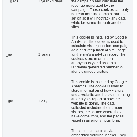
__gads
1 year 24 days
the campaign and calculate the
revenue generated by the
campaign. These cookies can only
be read from the domain that it is
set on so it will not track any data
while browsing through another
sites.
This cookie is installed by Google
Analytics. The cookie is used to
calculate visitor, session, campaign
data and keep track of site usage
_ga
2 years
for the site's analytics report. The
cookies store information
anonymously and assign a
randomly generated number to
identify unique visitors.
This cookie is installed by Google
Analytics. The cookie is used to
store information of how visitors
use a website and helps in creating
an analytics report of how the
_gid
1 day
website is doing. The data
collected including the number
visitors, the source where they
have come from, and the pages
visted in an anonymous form.
These cookies are set via
embedded youtube-videos. They