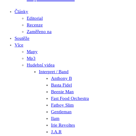
Články
Editorial
Recenze
Zaměřeno na
Soutěže
Více
Mapy
Mp3
Hudební videa
Interpret / Band
Anthony B
Basta Fidel
Beenie Man
Fast Food Orchestra
Fatboy Slim
Gentleman
Ilam
Irie Revoltes
J.A.R