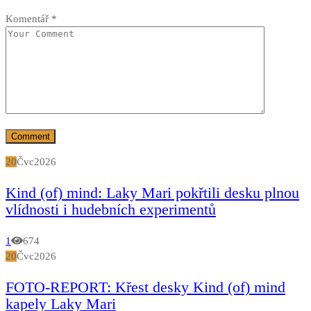
Komentář
*
20
Čvc
2026
Kind (of) mind: Laky Mari pokřtili desku plnou
vlídnosti i hudebních experimentů
1
674
20
Čvc
2026
FOTO-REPORT: Křest desky Kind (of) mind
kapely Laky Mari