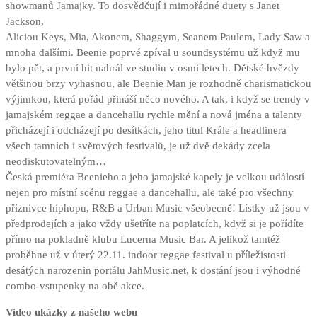
showmanů Jamajky. To dosvědčují i mimořádné duety s Janet
Jackson,
Aliciou Keys, Mia, Akonem, Shaggym, Seanem Paulem, Lady Saw a
mnoha dalšími. Beenie poprvé zpíval u soundsystému už když mu
bylo pět, a první hit nahrál ve studiu v osmi letech. Dětské hvězdy
většinou brzy vyhasnou, ale Beenie Man je rozhodně charismatickou
výjimkou, která pořád přináší něco nového. A tak, i když se trendy v
jamajském reggae a dancehallu rychle mění a nová jména a talenty
přicházejí i odcházejí po desítkách, jeho titul Krále a headlinera
všech tamních i světových festivalů, je už dvě dekády zcela
neodiskutovatelným…
Česká premiéra Beenieho a jeho jamajské kapely je velkou událostí
nejen pro místní scénu reggae a dancehallu, ale také pro všechny
příznivce hiphopu, R&B a Urban Music všeobecně! Lístky už jsou v
předprodejích a jako vždy ušetříte na poplatcích, když si je pořídíte
přímo na pokladně klubu Lucerna Music Bar. A jelikož tamtéž
proběhne už v úterý 22.11. indoor reggae festival u příležistosti
desátých narozenin portálu JahMusic.net, k dostání jsou i výhodné
combo-vstupenky na obě akce.
Video ukázky z našeho webu