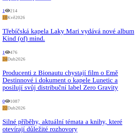
1
214
18
Kvě
2026
Třebíčská kapela Laky Mari vydává nové album
Kind (of) mind.
1
476
24
Dub
2026
Producenti z Bionautu chystají film o Emě
Destinnové i dokument o kapele Lunetic a
posilují svůj distribuční label Zero Gravity
0
1087
22
Dub
2026
Silné příběhy, aktuální témata a knihy, které
otevírají důležité rozhovory