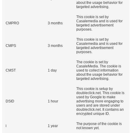
about the usage behavior for
targeted advertising.
This cookie is set by
Casalemedia and is used for
CMPRO
3 months
targeted advertisement
purposes.
This cookie is set by
Casalemedia and is used for
CMPS
3 months
targeted advertisement
purposes.
The cookie is set by
CasaleMedia. The cookie is
CMST
1 day
used to collect information
about the usage behavior for
targeted advertising.
This cookie is setup by
doubleclick.net. This cookie is
used by Google to make
DSID
1 hour
advertising more engaging to
users and are stored under
doubleclick.net. It contains an
encrypted unique ID.
The purpose of the cookie is
i
1 year
not known yet.