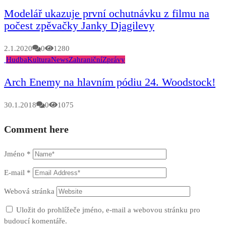
Modelář ukazuje první ochutnávku z filmu na
počest zpěvačky Janky Djagilevy
2.1.2020
0
1280
Hudba
Kultura
News
Zahraniční
Zprávy
Arch Enemy na hlavním pódiu 24. Woodstock!
30.1.2018
0
1075
Comment here
Jméno
*
E-mail
*
Webová stránka
Uložit do prohlížeče jméno, e-mail a webovou stránku pro
budoucí komentáře.