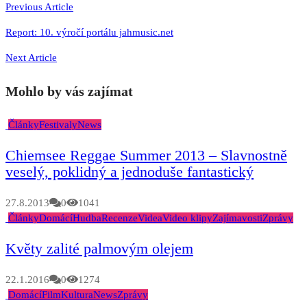
pro
Previous Article
příspěvek
Report: 10. výročí portálu jahmusic.net
Next Article
Mohlo by vás zajímat
Články
Festivaly
News
Chiemsee Reggae Summer 2013 – Slavnostně
veselý, poklidný a jednoduše fantastický
27.8.2013
0
1041
Články
Domácí
Hudba
Recenze
Videa
Video klipy
Zajímavosti
Zprávy
Květy zalité palmovým olejem
22.1.2016
0
1274
Domácí
Film
Kultura
News
Zprávy