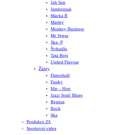
Jah Sun
Jamiroquai
Macka B
Marley
Monkey Business
Mr Vegas
Ska- P
Švihadlo
Tata Bojs
United Flavour
Žánry
Dancehall
Funky
Hip – Hop
Jazz/ Soul/ Blues
Reggae
Rock
Ska
Produkce ZS
Sportovní videa