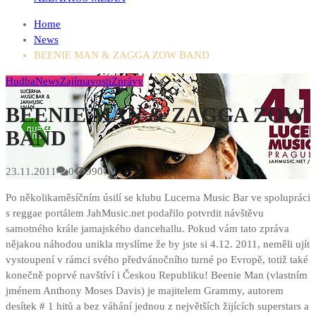
Home
News
BEENIE MAN & ZAGGA ZOW BAND
Hudba
News
Zajímavosti
Zprávy
BEENIE MAN & ZAGGA ZOW
BAND
23.11.2011
0
990
Po několikaměsíčním úsilí se klubu Lucerna Music Bar ve spolupráci
s reggae portálem JahMusic.net podařilo potvrdit návštěvu
samotného krále jamajského dancehallu. Pokud vám tato zpráva
nějakou náhodou unikla myslíme že by jste si 4.12. 2011, neměli ujít
vystoupení v rámci svého předvánočního turné po Evropě, totiž také
konečně poprvé navštíví i Českou Republiku!
Beenie Man (vlastním
jménem Anthony Moses Davis) je majitelem Grammy, autorem
desítek # 1 hitů a bez váhání jednou z největších žijících superstars a