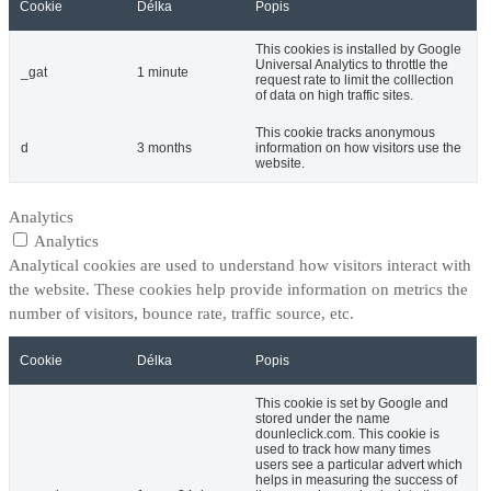
Cookie
Délka
Popis
This cookies is installed by Google
Universal Analytics to throttle the
_gat
1 minute
request rate to limit the colllection
of data on high traffic sites.
This cookie tracks anonymous
d
3 months
information on how visitors use the
website.
Analytics
Analytics
Analytical cookies are used to understand how visitors interact with
the website. These cookies help provide information on metrics the
number of visitors, bounce rate, traffic source, etc.
Cookie
Délka
Popis
This cookie is set by Google and
stored under the name
dounleclick.com. This cookie is
used to track how many times
users see a particular advert which
helps in measuring the success of