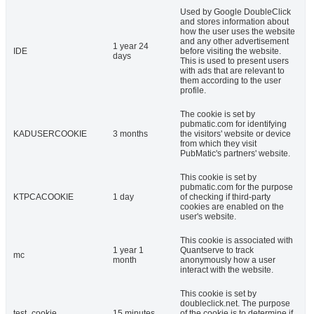
Used by Google DoubleClick
and stores information about
how the user uses the website
and any other advertisement
1 year 24
IDE
before visiting the website.
days
This is used to present users
with ads that are relevant to
them according to the user
profile.
The cookie is set by
pubmatic.com for identifying
KADUSERCOOKIE
3 months
the visitors' website or device
from which they visit
PubMatic's partners' website.
This cookie is set by
pubmatic.com for the purpose
KTPCACOOKIE
1 day
of checking if third-party
cookies are enabled on the
user's website.
This cookie is associated with
1 year 1
Quantserve to track
mc
month
anonymously how a user
interact with the website.
This cookie is set by
doubleclick.net. The purpose
test_cookie
15 minutes
of the cookie is to determine if