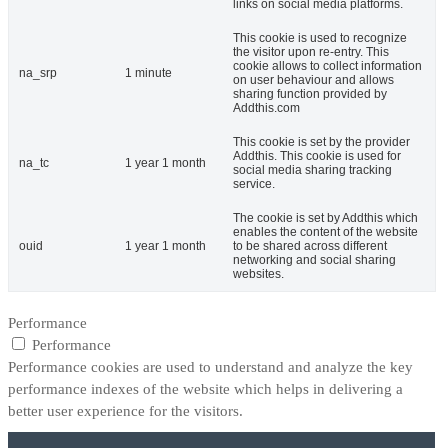
links on social media platforms.
This cookie is used to recognize
the visitor upon re-entry. This
cookie allows to collect information
na_srp
1 minute
on user behaviour and allows
sharing function provided by
Addthis.com
This cookie is set by the provider
Addthis. This cookie is used for
na_tc
1 year 1 month
social media sharing tracking
service.
The cookie is set by Addthis which
enables the content of the website
ouid
1 year 1 month
to be shared across different
networking and social sharing
websites.
Performance
Performance
Performance cookies are used to understand and analyze the key
performance indexes of the website which helps in delivering a
better user experience for the visitors.