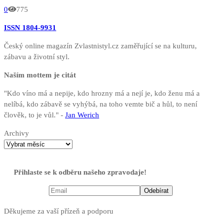
0
775
ISSN 1804-9931
Český online magazín Zvlastnistyl.cz zaměřující se na kulturu,
zábavu a životní styl.
Naším mottem je citát
"Kdo víno má a nepije, kdo hrozny má a nejí je, kdo ženu má a
nelíbá, kdo zábavě se vyhýbá, na toho vemte bič a hůl, to není
člověk, to je vůl." -
Jan Werich
Archivy
Přihlaste se k odběru našeho zpravodaje!
Děkujeme za vaší přízeň a podporu