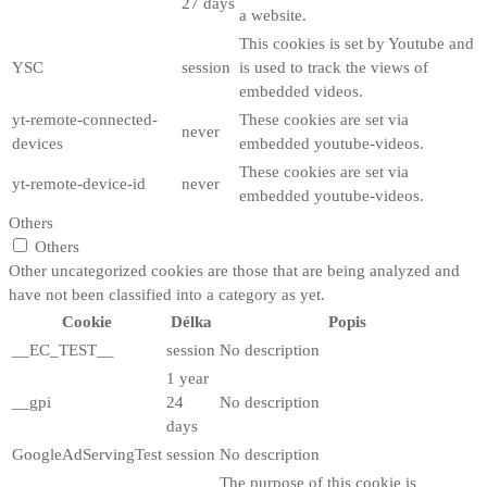
27 days
a website.
This cookies is set by Youtube and
YSC
session
is used to track the views of
embedded videos.
yt-remote-connected-
These cookies are set via
never
devices
embedded youtube-videos.
These cookies are set via
yt-remote-device-id
never
embedded youtube-videos.
Others
Others
Other uncategorized cookies are those that are being analyzed and
have not been classified into a category as yet.
Cookie
Délka
Popis
__EC_TEST__
session
No description
1 year
__gpi
24
No description
days
GoogleAdServingTest
session
No description
The purpose of this cookie is