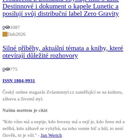
Destinnové i dokument o kapele Lunetic a
posilují svůj distribuční label Zero Gravity
0
1087
22
Dub
2026
Silné příběhy, aktuální témata a knihy, které
otevírají důležité rozhovory
0
775
ISSN 1804-9931
Český online magazín Zvlastnistyl.cz zaměřující se na kulturu,
zábavu a životní styl.
Naším mottem je citát
"Kdo víno má a nepije, kdo hrozny má a nejí je, kdo ženu má a
nelíbá, kdo zábavě se vyhýbá, na toho vemte bič a hůl, to není
člověk, to je vůl." -
Jan Werich