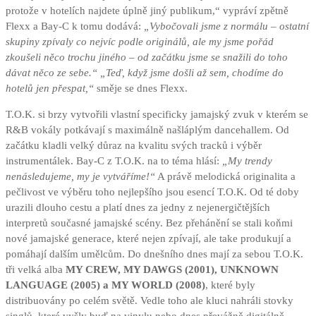
protože v hotelích najdete úplně jiný publikum,“ vypráví zpětně
Flexx a Bay-C k tomu dodává:
„Vybočovali jsme z normálu – ostatní
skupiny zpívaly co nejvíc podle originálů, ale my jsme pořád
zkoušeli něco trochu jiného – od začátku jsme se snažili do toho
dávat něco ze sebe.“ „Teď, když jsme došli až sem, chodíme do
hotelů jen přespat,“
směje se dnes Flexx.
T.O.K. si brzy vytvořili vlastní specificky jamajský zvuk v kterém se
R&B vokály potkávají s maximálně našláplým dancehallem. Od
začátku kladli velký důraz na kvalitu svých tracků i výběr
instrumentálek. Bay-C z T.O.K. na to téma hlásí:
„My trendy
nenásledujeme, my je vytváříme!“
A právě melodická originalita a
pečlivost ve výběru toho nejlepšího jsou esencí T.O.K. Od té doby
urazili dlouho cestu a platí dnes za jedny z nejenergičtějších
interpretů současné jamajské scény. Bez přehánění se stali koňmi
nové jamajské generace, které nejen zpívají, ale take produkují a
pomáhají dalším umělcům. Do dnešního dnes mají za sebou T.O.K.
tři velká alba
MY CREW, MY DAWGS (2001), UNKNOWN
LANGUAGE (2005) a MY WORLD (2008)
, které byly
distribuovány po celém světě. Vedle toho ale kluci nahráli stovky