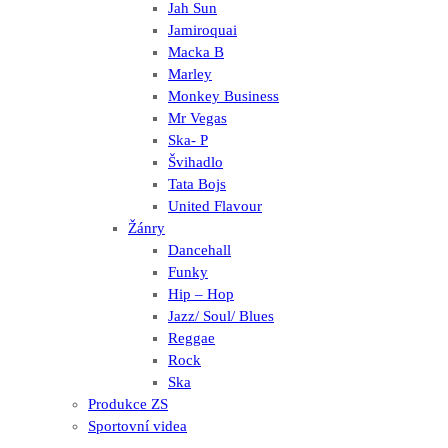
Jah Sun
Jamiroquai
Macka B
Marley
Monkey Business
Mr Vegas
Ska- P
Švihadlo
Tata Bojs
United Flavour
Žánry
Dancehall
Funky
Hip – Hop
Jazz/ Soul/ Blues
Reggae
Rock
Ska
Produkce ZS
Sportovní videa