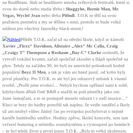
na RealBeatu. Stali se headliners mnoha světových festivalů, které si
zvou do duetů nebo studia třeba i
Shaggyho, Beenie Man, Mr.
Vegas, Wyclef Jean
nebo třeba
Pitbull
. T.O.K se těší na svou
pražskou premiéru a my se těšíme s nimi, protože to bude velká
událost pro všechny fanoušky black-music!
Příběh T.O.K. začal už na střední škole, když se kámoši
Xavier „Flexx“ Davidson, Alistaire „Alex“ Mc Calla,
Craig
„Craigy T“ Thompson a Roshaun „Bay-C“ Clarke
rozhodli, že
vytvoří vokální kvartet, začali společně zkoušet a šlápli společně na
plyn. Tehdy na začátku 90. let byli na americké poloukouli hodně
populární
Boyz II Men
, a tak je vám asi hned jasný, od koho byly
první písničky. Pro T.O.K. to ale byl jen odrazový můstek k vlastní
tvorbě. „Prošli jsme evolucí… Nebyli bychom upřímní sami k sobě,
kdybychom dělali čisté R&B a snažili se psát písničky jako oni.
Jsme Jamajčani, a to se postupně muselo odrazit i v naší muzice…”
Kluci se brzy do hudby ponořili tak naplno, že vedle randění a školy
už ani nezbyl vůbec žádný čas po evropsku pochybovat o nejisté
kariéře hudebního umělce. Hodiny zpěvu, školní koncerty, sem tam
večerní featuring u místního soundsystému a vystoupení po hotelech
– to byl tehdy život a první praxe T.O.K. „Byla to velká zkušenost,