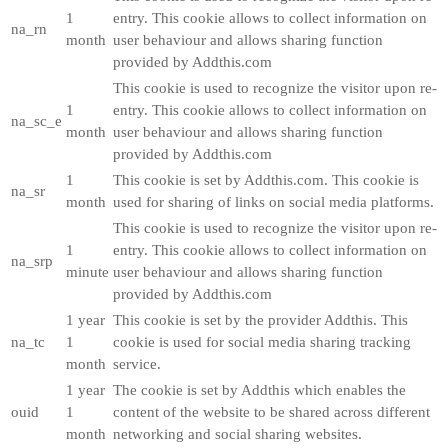
1
entry. This cookie allows to collect information on
na_rn
month
user behaviour and allows sharing function
provided by Addthis.com
This cookie is used to recognize the visitor upon re-
1
entry. This cookie allows to collect information on
na_sc_e
month
user behaviour and allows sharing function
provided by Addthis.com
1
This cookie is set by Addthis.com. This cookie is
na_sr
month
used for sharing of links on social media platforms.
This cookie is used to recognize the visitor upon re-
1
entry. This cookie allows to collect information on
na_srp
minute
user behaviour and allows sharing function
provided by Addthis.com
1 year
This cookie is set by the provider Addthis. This
na_tc
1
cookie is used for social media sharing tracking
month
service.
1 year
The cookie is set by Addthis which enables the
ouid
1
content of the website to be shared across different
month
networking and social sharing websites.