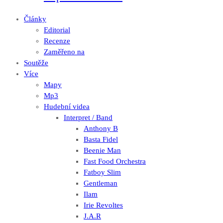
Články
Editorial
Recenze
Zaměřeno na
Soutěže
Více
Mapy
Mp3
Hudební videa
Interpret / Band
Anthony B
Basta Fidel
Beenie Man
Fast Food Orchestra
Fatboy Slim
Gentleman
Ilam
Irie Revoltes
J.A.R