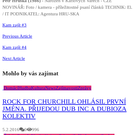
Petr Hruška (1986)
- Narozen v Karlových Varech - CZE
NOVINÁŘ: Foto / kamera - příležitostné psaní článků TECHNIK: El.
/ IT PODNIKATEL: Agentura HRU-SKA
Navigace
Kam zajít #3
pro
Previous Article
příspěvek
Kam zajít #4
Next Article
Mohlo by vás zajímat
Domácí
Hudba
Kultura
News
Zajímavosti
Zprávy
ROCK FOR CHURCHILL OHLÁSIL PRVNÍ
JMÉNA. PŘIJEDOU DUB INC A DUBIOZA
KOLEKTIV
5.2.2016
0
996