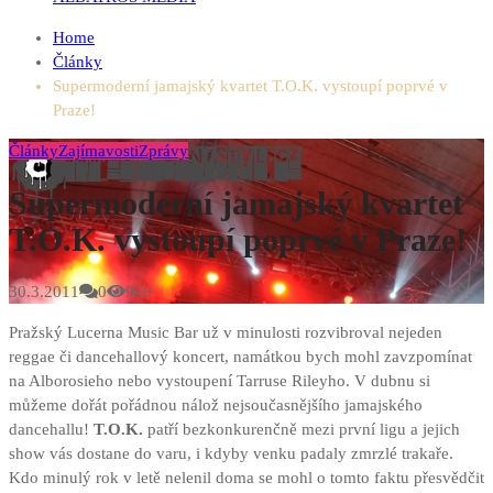
Home
Články
Supermoderní jamajský kvartet T.O.K. vystoupí poprvé v
Praze!
Články
Zajímavosti
Zprávy
Supermoderní jamajský kvartet
T.O.K. vystoupí poprvé v Praze!
30.3.2011
0
960
Pražský Lucerna Music Bar už v minulosti rozvibroval nejeden
reggae či dancehallový koncert, namátkou bych mohl zavzpomínat
na Alborosieho nebo vystoupení Tarruse Rileyho. V dubnu si
můžeme dořát pořádnou nálož nejsoučasnějšího jamajského
dancehallu!
T.O.K.
patří bezkonkurenčně mezi první ligu a jejich
show vás dostane do varu, i kdyby venku padaly zmrzlé trakaře.
Kdo minulý rok v letě nelenil doma se mohl o tomto faktu přesvědčit