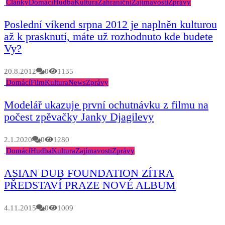
Články
Domácí
Hudba
Kultura
Zahraniční
Zajímavosti
Zprávy
Poslední víkend srpna 2012 je naplněn kulturou
až k prasknutí, máte už rozhodnuto kde budete
Vy?
20.8.2012
0
1135
Domácí
Film
Kultura
News
Zprávy
Modelář ukazuje první ochutnávku z filmu na
počest zpěvačky Janky Djagilevy
2.1.2020
0
1280
Domácí
Hudba
Kultura
Zajímavosti
Zprávy
ASIAN DUB FOUNDATION ZÍTRA
PŘEDSTAVÍ PRAZE NOVÉ ALBUM
4.11.2015
0
1009