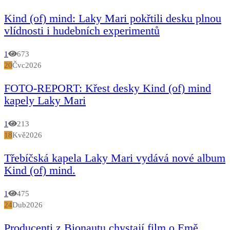
Kind (of) mind: Laky Mari pokřtili desku plnou
vlídnosti i hudebních experimentů
1
673
20
Čvc
2026
FOTO-REPORT: Křest desky Kind (of) mind
kapely Laky Mari
1
213
18
Kvě
2026
Třebíčská kapela Laky Mari vydává nové album
Kind (of) mind.
1
475
24
Dub
2026
Producenti z Bionautu chystají film o Emě