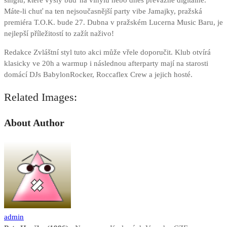
singlů, které vyšly buď na vinylu nebo dnes převážně digitálně.
Máte-li chuť na ten nejsoučasnější party vibe Jamajky, pražská
premiéra T.O.K. bude 27. Dubna v pražském Lucerna Music Baru, je
nejlepší příležitostí to zažít naživo!
Redakce Zvláštní styl tuto akci může vřele doporučit. Klub otvírá
klasicky ve 20h a warmup i následnou afterparty mají na starosti
domácí DJs BabylonRocker, Roccaflex Crew a jejich hosté.
Related Images:
About Author
admin