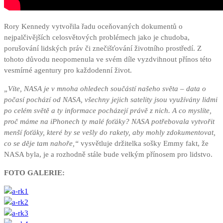
Rory Kennedy vytvořila řadu oceňovaných dokumentů o
nejpalčivějších celosvětových problémech jako je chudoba,
porušování lidských práv či znečišťování životního prostředí. Z
tohoto důvodu neopomenula ve svém díle vyzdvihnout přínos této
vesmírné agentury pro každodenní život.
„Víte, NASA je v mnoha ohledech součástí našeho světa – data o
počasí pochází od NASA, všechny jejich satelity jsou využívány lidmi
po celém světě a ty informace pocházejí právě z nich. A co myslíte,
proč máme na iPhonech ty malé foťáky? NASA potřebovala vytvořit
menší foťáky, které by se vešly do rakety, aby mohly zdokumentovat,
co se děje tam nahoře,“
vysvětluje držitelka sošky Emmy fakt, že
NASA byla, je a rozhodně stále bude velkým přínosem pro lidstvo.
FOTO GALERIE: