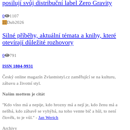
posilují svůj distribuční label Zero Gravity
0
1107
22
Dub
2026
Silné příběhy, aktuální témata a knihy, které
otevírají důležité rozhovory
0
791
ISSN 1804-9931
Český online magazín Zvlastnistyl.cz zaměřující se na kulturu,
zábavu a životní styl.
Naším mottem je citát
"Kdo víno má a nepije, kdo hrozny má a nejí je, kdo ženu má a
nelíbá, kdo zábavě se vyhýbá, na toho vemte bič a hůl, to není
člověk, to je vůl." -
Jan Werich
Archivy