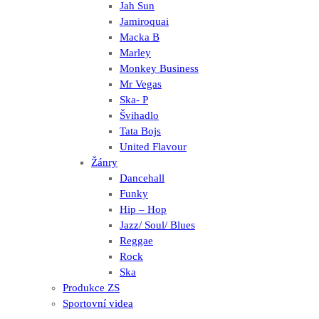
Jah Sun
Jamiroquai
Macka B
Marley
Monkey Business
Mr Vegas
Ska- P
Švihadlo
Tata Bojs
United Flavour
Žánry
Dancehall
Funky
Hip – Hop
Jazz/ Soul/ Blues
Reggae
Rock
Ska
Produkce ZS
Sportovní videa