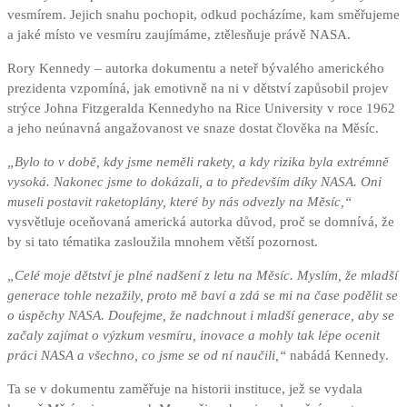
vesmírem. Jejich snahu pochopit, odkud pocházíme, kam směřujeme
a jaké místo ve vesmíru zaujímáme, ztělesňuje právě NASA.
Rory Kennedy – autorka dokumentu a neteř bývalého amerického
prezidenta vzpomíná, jak emotivně na ni v dětství zapůsobil projev
strýce Johna Fitzgeralda Kennedyho na Rice University v roce 1962
a jeho neúnavná angažovanost ve snaze dostat člověka na Měsíc.
„Bylo to v době, kdy jsme neměli rakety, a kdy rizika byla extrémně
vysoká. Nakonec jsme to dokázali, a to především díky NASA. Oni
museli postavit raketoplány, které by nás odvezly na Měsíc,“
vysvětluje oceňovaná americká autorka důvod, proč se domnívá, že
by si tato tématika zasloužila mnohem větší pozornost.
„Celé moje dětství je plné nadšení z letu na Měsíc. Myslím, že mladší
generace tohle nezažily, proto mě baví a zdá se mi na čase podělit se
o úspěchy NASA. Doufejme, že nadchnout i mladší generace, aby se
začaly zajímat o výzkum vesmíru, inovace a mohly tak lépe ocenit
práci NASA a všechno, co jsme se od ní naučili,“
nabádá Kennedy.
Ta se v dokumentu zaměřuje na historii instituce, jež se vydala