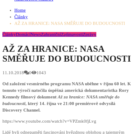
Home
Články
AŽ ZA HRANICE: NASA SMĚŘUJE DO BUDOUCNOSTI
Články
Domácí
News
Zahraniční
Zajímavosti
Zprávy
AŽ ZA HRANICE: NASA
SMĚŘUJE DO BUDOUCNOSTI
11.10.2018
0
1043
Od založení vesmírného programu NASA uběhne v říjnu 60 let. K
tomuto výročí natočila úspěšná americká dokumentaristka Rory
Kennedy filmový dokument
Až za hranice: NASA směřuje do
budoucnosti
, který 14. října ve 21:00 premiérově odvysílá
Discovery Channel.
https://www.youtube.com/watch?v=VPZmk0fjLvg
Lidé byli odnepaměti fascinováni hvězdnou oblohou a tajemným