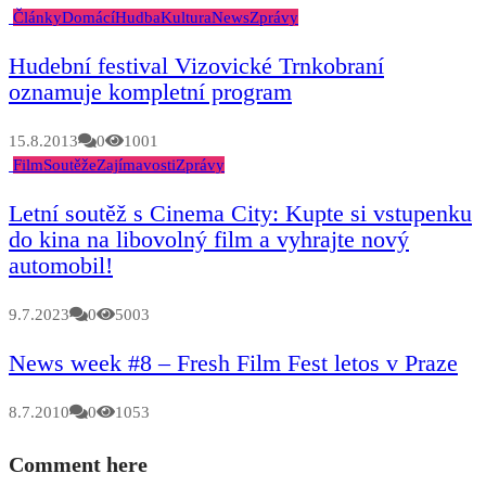
Články
Domácí
Hudba
Kultura
News
Zprávy
Hudební festival Vizovické Trnkobraní
oznamuje kompletní program
15.8.2013
0
1001
Film
Soutěže
Zajímavosti
Zprávy
Letní soutěž s Cinema City: Kupte si vstupenku
do kina na libovolný film a vyhrajte nový
automobil!
9.7.2023
0
5003
News week #8 – Fresh Film Fest letos v Praze
8.7.2010
0
1053
Comment here