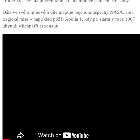
kromě Měsíce i na povrch Marsu či na hranice sluneční soustavy.
Dále ve svém filmovém díle mapuje nejenom úspěchy NASA, ale i
tragické mise – například požár Apolla 1, kdy při startu v roce 1967
uhynuli všichni tři astronauti.