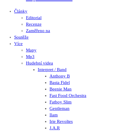
Články
Editorial
Recenze
Zaměřeno na
Soutěže
Více
Mapy
Mp3
Hudební videa
Interpret / Band
Anthony B
Basta Fidel
Beenie Man
Fast Food Orchestra
Fatboy Slim
Gentleman
Ilam
Irie Revoltes
J.A.R