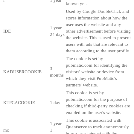
i
1 year
known yet.
Used by Google DoubleClick and
stores information about how the
user uses the website and any
1 year
IDE
other advertisement before visiting
24 days
the website. This is used to present
users with ads that are relevant to
them according to the user profile.
The cookie is set by
pubmatic.com for identifying the
3
KADUSERCOOKIE
visitors' website or device from
months
which they visit PubMatic's
partners' website.
This cookie is set by
pubmatic.com for the purpose of
KTPCACOOKIE
1 day
checking if third-party cookies are
enabled on the user's website.
This cookie is associated with
1 year
Quantserve to track anonymously
mc
1
how a user interact with the