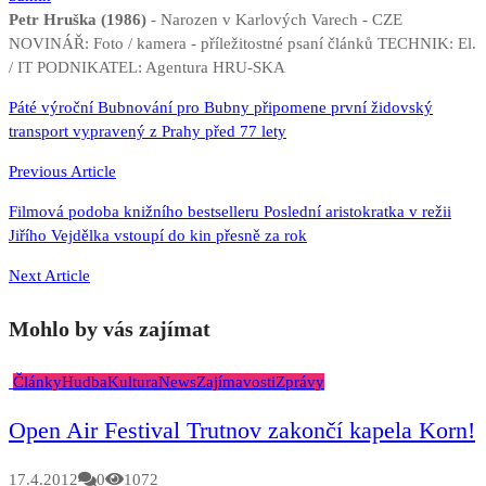
Petr Hruška (1986)
- Narozen v Karlových Varech - CZE
NOVINÁŘ: Foto / kamera - příležitostné psaní článků TECHNIK: El.
/ IT PODNIKATEL: Agentura HRU-SKA
Navigace
Páté výroční Bubnování pro Bubny připomene první židovský
transport vypravený z Prahy před 77 lety
pro
příspěvek
Previous Article
Filmová podoba knižního bestselleru Poslední aristokratka v režii
Jiřího Vejdělka vstoupí do kin přesně za rok
Next Article
Mohlo by vás zajímat
Články
Hudba
Kultura
News
Zajímavosti
Zprávy
Open Air Festival Trutnov zakončí kapela Korn!
17.4.2012
0
1072