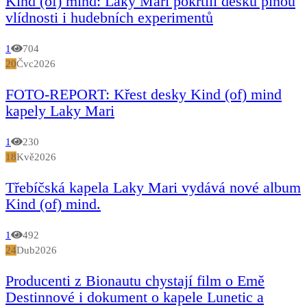
Kind (of) mind: Laky Mari pokřtili desku plnou
vlídnosti i hudebních experimentů
1
704
20
Čvc
2026
FOTO-REPORT: Křest desky Kind (of) mind
kapely Laky Mari
1
230
18
Kvě
2026
Třebíčská kapela Laky Mari vydává nové album
Kind (of) mind.
1
492
24
Dub
2026
Producenti z Bionautu chystají film o Emě
Destinnové i dokument o kapele Lunetic a