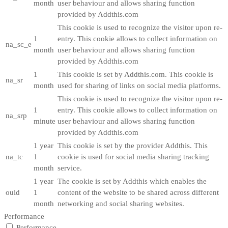
month
user behaviour and allows sharing function
provided by Addthis.com
This cookie is used to recognize the visitor upon re-
1
entry. This cookie allows to collect information on
na_sc_e
month
user behaviour and allows sharing function
provided by Addthis.com
1
This cookie is set by Addthis.com. This cookie is
na_sr
month
used for sharing of links on social media platforms.
This cookie is used to recognize the visitor upon re-
1
entry. This cookie allows to collect information on
na_srp
minute
user behaviour and allows sharing function
provided by Addthis.com
1 year
This cookie is set by the provider Addthis. This
na_tc
1
cookie is used for social media sharing tracking
month
service.
1 year
The cookie is set by Addthis which enables the
ouid
1
content of the website to be shared across different
month
networking and social sharing websites.
Performance
Performance