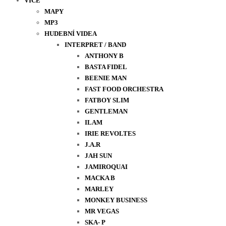
VÍCE
MAPY
MP3
HUDEBNÍ VIDEA
INTERPRET / BAND
ANTHONY B
BASTA FIDEL
BEENIE MAN
FAST FOOD ORCHESTRA
FATBOY SLIM
GENTLEMAN
ILAM
IRIE REVOLTES
J.A.R
JAH SUN
JAMIROQUAI
MACKA B
MARLEY
MONKEY BUSINESS
MR VEGAS
SKA- P