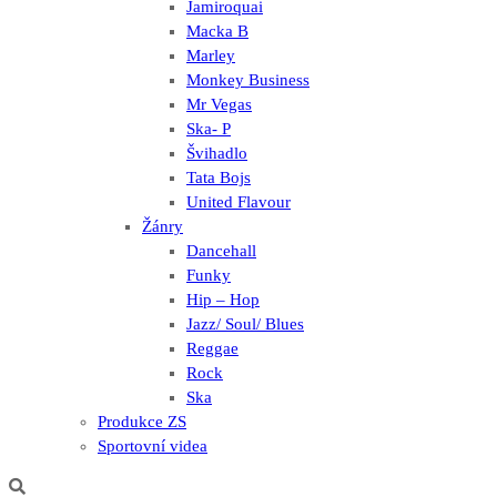
Jamiroquai
Macka B
Marley
Monkey Business
Mr Vegas
Ska- P
Švihadlo
Tata Bojs
United Flavour
Žánry
Dancehall
Funky
Hip – Hop
Jazz/ Soul/ Blues
Reggae
Rock
Ska
Produkce ZS
Sportovní videa