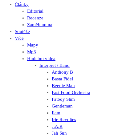
Články
Editorial
Recenze
Zaměřeno na
Soutěže
Více
Mapy
Mp3
Hudební videa
Interpret / Band
Anthony B
Basta Fidel
Beenie Man
Fast Food Orchestra
Fatboy Slim
Gentleman
Ilam
Irie Revoltes
J.A.R
Jah Sun