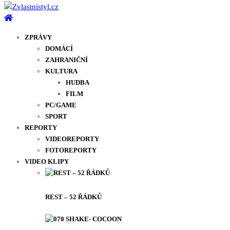
ZPRÁVY
DOMÁCÍ
ZAHRANIČNÍ
KULTURA
HUDBA
FILM
PC/GAME
SPORT
REPORTY
VIDEOREPORTY
FOTOREPORTY
VIDEO KLIPY
REST – 52 ŘÁDKŮ